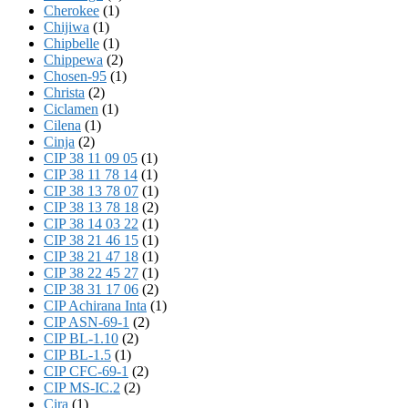
Cherokee
(1)
Chijiwa
(1)
Chipbelle
(1)
Chippewa
(2)
Chosen-95
(1)
Christa
(2)
Ciclamen
(1)
Cilena
(1)
Cinja
(2)
CIP 38 11 09 05
(1)
CIP 38 11 78 14
(1)
CIP 38 13 78 07
(1)
CIP 38 13 78 18
(2)
CIP 38 14 03 22
(1)
CIP 38 21 46 15
(1)
CIP 38 21 47 18
(1)
CIP 38 22 45 27
(1)
CIP 38 31 17 06
(2)
CIP Achirana Inta
(1)
CIP ASN-69-1
(2)
CIP BL-1.10
(2)
CIP BL-1.5
(1)
CIP CFC-69-1
(2)
CIP MS-IC.2
(2)
Cira
(1)