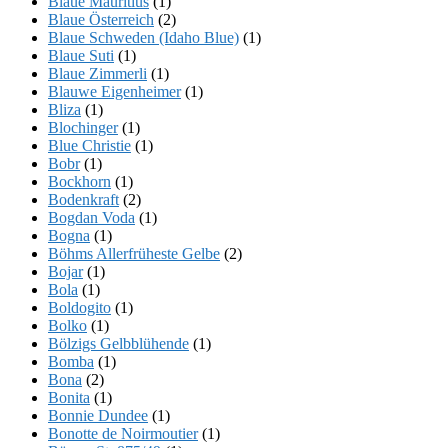
Blaue Mauritius
(1)
Blaue Österreich
(2)
Blaue Schweden (Idaho Blue)
(1)
Blaue Suti
(1)
Blaue Zimmerli
(1)
Blauwe Eigenheimer
(1)
Bliza
(1)
Blochinger
(1)
Blue Christie
(1)
Bobr
(1)
Bockhorn
(1)
Bodenkraft
(2)
Bogdan Voda
(1)
Bogna
(1)
Böhms Allerfrüheste Gelbe
(2)
Bojar
(1)
Bola
(1)
Boldogito
(1)
Bolko
(1)
Bölzigs Gelbblühende
(1)
Bomba
(1)
Bona
(2)
Bonita
(1)
Bonnie Dundee
(1)
Bonotte de Noirmoutier
(1)