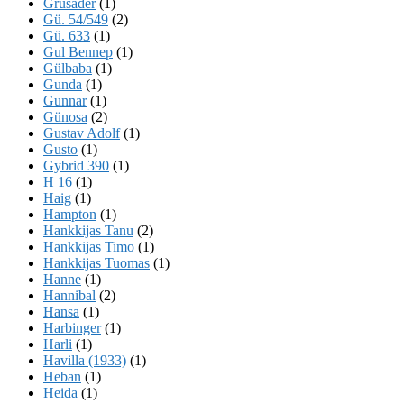
Grusader
(1)
Gü. 54/549
(2)
Gü. 633
(1)
Gul Bennep
(1)
Gülbaba
(1)
Gunda
(1)
Gunnar
(1)
Günosa
(2)
Gustav Adolf
(1)
Gusto
(1)
Gybrid 390
(1)
H 16
(1)
Haig
(1)
Hampton
(1)
Hankkijas Tanu
(2)
Hankkijas Timo
(1)
Hankkijas Tuomas
(1)
Hanne
(1)
Hannibal
(2)
Hansa
(1)
Harbinger
(1)
Harli
(1)
Havilla (1933)
(1)
Heban
(1)
Heida
(1)