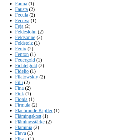
Fauna
(1)
Fausta
(2)
Fecula
(2)
Fecuva
(1)
Feja
(2)
Feldeslohn
(2)
Feldsonne
(2)
Feldstolz
(1)
Fenix
(2)
Fenton
(1)
Feuergold
(1)
Fichtelgold
(2)
Fidelio
(1)
Filatowskiy
(2)
Filli
(2)
Fina
(2)
Fink
(1)
Fionia
(1)
Firmula
(2)
Flachrunde Kipfler
(1)
Flämingskost
(1)
Flämingsstärke
(2)
Flaminia
(2)
Flava
(1)
Flisak
(1)