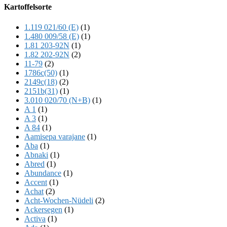
Offscreen
Kartoffelsorte
Content
1.119 021/60 (E)
(1)
1.480 009/58 (E)
(1)
1.81 203-92N
(1)
1.82 202-92N
(2)
11-79
(2)
1786c(50)
(1)
2149c(18)
(2)
2151b(31)
(1)
3.010 020/70 (N+B)
(1)
A 1
(1)
A 3
(1)
A 84
(1)
Aamisepa varajane
(1)
Aba
(1)
Abnaki
(1)
Abred
(1)
Abundance
(1)
Accent
(1)
Achat
(2)
Acht-Wochen-Nüdeli
(2)
Ackersegen
(1)
Activa
(1)