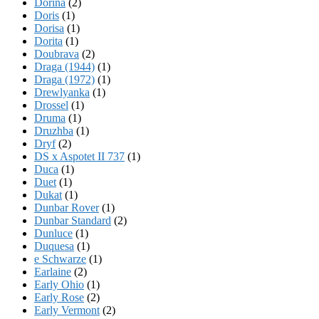
Dorina
(2)
Doris
(1)
Dorisa
(1)
Dorita
(1)
Doubrava
(2)
Draga (1944)
(1)
Draga (1972)
(1)
Drewlyanka
(1)
Drossel
(1)
Druma
(1)
Druzhba
(1)
Dryf
(2)
DS x Aspotet II 737
(1)
Duca
(1)
Duet
(1)
Dukat
(1)
Dunbar Rover
(1)
Dunbar Standard
(2)
Dunluce
(1)
Duquesa
(1)
e Schwarze
(1)
Earlaine
(2)
Early Ohio
(1)
Early Rose
(2)
Early Vermont
(2)