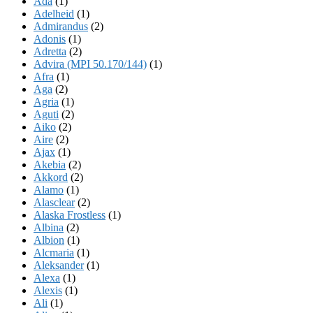
Ada
(1)
Adelheid
(1)
Admirandus
(2)
Adonis
(1)
Adretta
(2)
Advira (MPI 50.170/144)
(1)
Afra
(1)
Aga
(2)
Agria
(1)
Aguti
(2)
Aiko
(2)
Aire
(2)
Ajax
(1)
Akebia
(2)
Akkord
(2)
Alamo
(1)
Alasclear
(2)
Alaska Frostless
(1)
Albina
(2)
Albion
(1)
Alcmaria
(1)
Aleksander
(1)
Alexa
(1)
Alexis
(1)
Ali
(1)