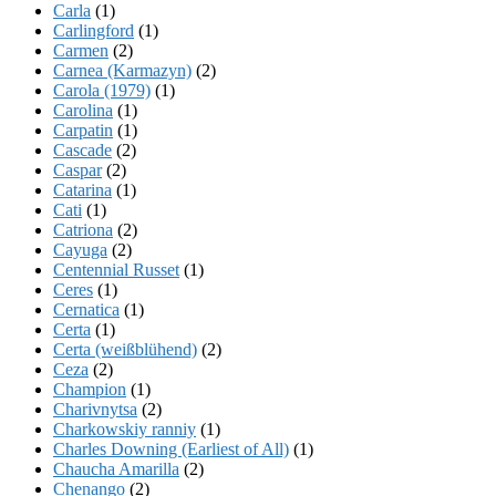
Carla
(1)
Carlingford
(1)
Carmen
(2)
Carnea (Karmazyn)
(2)
Carola (1979)
(1)
Carolina
(1)
Carpatin
(1)
Cascade
(2)
Caspar
(2)
Catarina
(1)
Cati
(1)
Catriona
(2)
Cayuga
(2)
Centennial Russet
(1)
Ceres
(1)
Cernatica
(1)
Certa
(1)
Certa (weißblühend)
(2)
Ceza
(2)
Champion
(1)
Charivnytsa
(2)
Charkowskiy ranniy
(1)
Charles Downing (Earliest of All)
(1)
Chaucha Amarilla
(2)
Chenango
(2)