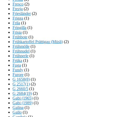
Fresco
(2)
Frezja
(2)
Friesländer
(2)
Frigga
(1)
Frila
(1)
Fringilla
(1)
Frisia
(1)
Frühbote
(1)
Frühkartoffel Prättigau (Müsli)
(2)
Frühmölle
(1)
Frühnudel
(1)
Frühperle
(1)
Früka
(1)
Fuga
(1)
Fundy
(1)
Furore
(1)
G 1658(8)
(1)
G 2517(1)
(2)
G 2660/5
(1)
G 2684(19)
(2)
Gabi (1965)
(1)
Gabi (1989)
(1)
Galina
(1)
Gallo
(1)
Gambria
(1)