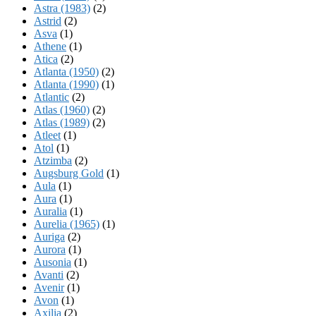
Astra (1983)
(2)
Astrid
(2)
Asva
(1)
Athene
(1)
Atica
(2)
Atlanta (1950)
(2)
Atlanta (1990)
(1)
Atlantic
(2)
Atlas (1960)
(2)
Atlas (1989)
(2)
Atleet
(1)
Atol
(1)
Atzimba
(2)
Augsburg Gold
(1)
Aula
(1)
Aura
(1)
Auralia
(1)
Aurelia (1965)
(1)
Auriga
(2)
Aurora
(1)
Ausonia
(1)
Avanti
(2)
Avenir
(1)
Avon
(1)
Axilia
(2)