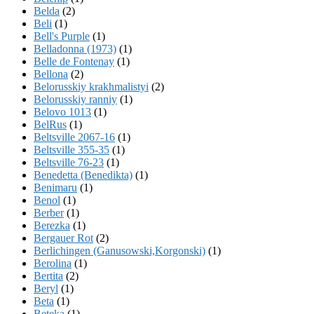
Belda
(2)
Beli
(1)
Bell's Purple
(1)
Belladonna (1973)
(1)
Belle de Fontenay
(1)
Bellona
(2)
Belorusskiy krakhmalistyi
(2)
Belorusskiy ranniy
(1)
Belovo 1013
(1)
BelRus
(1)
Beltsville 2067-16
(1)
Beltsville 355-35
(1)
Beltsville 76-23
(1)
Benedetta (Benedikta)
(1)
Benimaru
(1)
Benol
(1)
Berber
(1)
Berezka
(1)
Bergauer Rot
(2)
Berlichingen (Ganusowski,Korgonski)
(1)
Berolina
(1)
Bertita
(2)
Beryl
(1)
Beta
(1)
Beteka
(1)