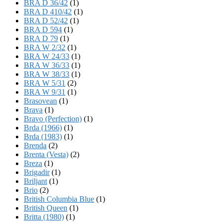
BRA D 36/42
(1)
BRA D 410/42
(1)
BRA D 52/42
(1)
BRA D 594
(1)
BRA D 79
(1)
BRA W 2/32
(1)
BRA W 24/33
(1)
BRA W 36/33
(1)
BRA W 38/33
(1)
BRA W 5/31
(2)
BRA W 9/31
(1)
Brasovean
(1)
Brava
(1)
Bravo (Perfection)
(1)
Brda (1966)
(1)
Brda (1983)
(1)
Brenda
(2)
Brenta (Vesta)
(2)
Breza
(1)
Brigadir
(1)
Briljant
(1)
Brio
(2)
British Columbia Blue
(1)
British Queen
(1)
Britta (1980)
(1)