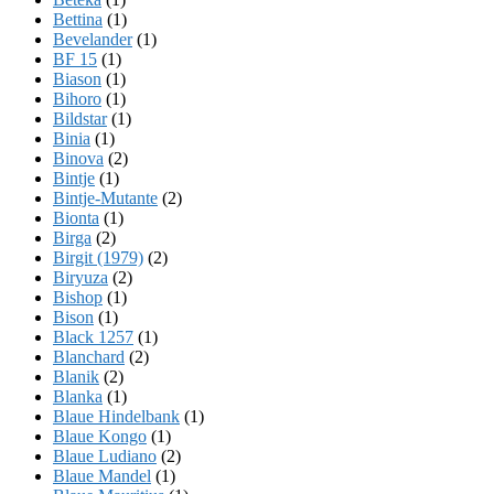
Bettina
(1)
Bevelander
(1)
BF 15
(1)
Biason
(1)
Bihoro
(1)
Bildstar
(1)
Binia
(1)
Binova
(2)
Bintje
(1)
Bintje-Mutante
(2)
Bionta
(1)
Birga
(2)
Birgit (1979)
(2)
Biryuza
(2)
Bishop
(1)
Bison
(1)
Black 1257
(1)
Blanchard
(2)
Blanik
(2)
Blanka
(1)
Blaue Hindelbank
(1)
Blaue Kongo
(1)
Blaue Ludiano
(2)
Blaue Mandel
(1)