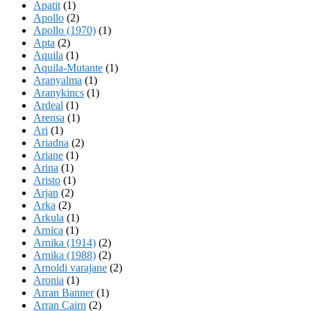
Apatit
(1)
Apollo
(2)
Apollo (1970)
(1)
Apta
(2)
Aquila
(1)
Aquila-Mutante
(1)
Aranyalma
(1)
Aranykincs
(1)
Ardeal
(1)
Arensa
(1)
Ari
(1)
Ariadna
(2)
Ariane
(1)
Arina
(1)
Aristo
(1)
Arjan
(2)
Arka
(2)
Arkula
(1)
Arnica
(1)
Arnika (1914)
(2)
Arnika (1988)
(2)
Arnoldi varajane
(2)
Aronia
(1)
Arran Banner
(1)
Arran Cairn
(2)