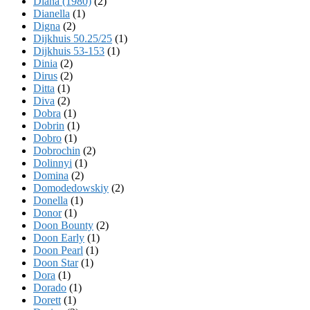
Diana (1980)
(2)
Dianella
(1)
Digna
(2)
Dijkhuis 50.25/25
(1)
Dijkhuis 53-153
(1)
Dinia
(2)
Dirus
(2)
Ditta
(1)
Diva
(2)
Dobra
(1)
Dobrin
(1)
Dobro
(1)
Dobrochin
(2)
Dolinnyi
(1)
Domina
(2)
Domodedowskiy
(2)
Donella
(1)
Donor
(1)
Doon Bounty
(2)
Doon Early
(1)
Doon Pearl
(1)
Doon Star
(1)
Dora
(1)
Dorado
(1)
Dorett
(1)