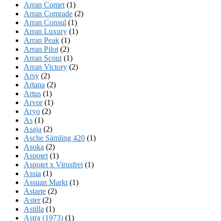
Arran Comet
(1)
Arran Comrade
(2)
Arran Consul
(1)
Arran Luxury
(1)
Arran Peak
(1)
Arran Pilot
(2)
Arran Scout
(1)
Arran Victory
(2)
Arsy
(2)
Artana
(2)
Artus
(1)
Arvor
(1)
Aryo
(2)
As
(1)
Asaja
(2)
Asche Sämling 420
(1)
Asoka
(2)
Aspotet
(1)
Aspotet x Virusfrei
(1)
Assia
(1)
Assuan Markt
(1)
Astarte
(2)
Aster
(2)
Astilla
(1)
Astra (1973)
(1)