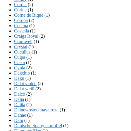
Cordia
(2)
Corine
(1)
Corne de Bique
(1)
Corona
(2)
Cosima
(1)
Costella
(1)
Craigs Royal
(2)
Cromwell
(1)
Crystal
(1)
Cucullus
(1)
Culpa
(1)
Cusoi
(1)
Cynia
(2)
Dakchip
(1)
Daku
(1)
Dalat violett
(2)
Dalat weiß
(2)
Dalco
(2)
Dalia
(1)
Dalila
(1)
Dalnewostochnaya roza
(1)
Danae
(1)
Dani
(1)
Dänische Spargelkartoffel
(1)
Danniger Blau
(1)