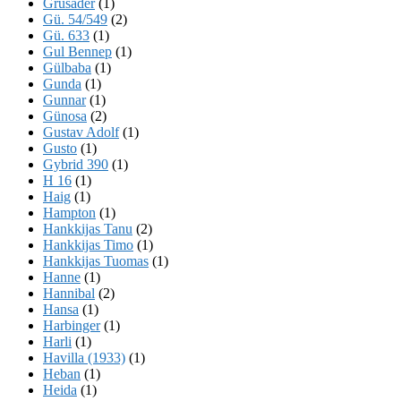
Grusader
(1)
Gü. 54/549
(2)
Gü. 633
(1)
Gul Bennep
(1)
Gülbaba
(1)
Gunda
(1)
Gunnar
(1)
Günosa
(2)
Gustav Adolf
(1)
Gusto
(1)
Gybrid 390
(1)
H 16
(1)
Haig
(1)
Hampton
(1)
Hankkijas Tanu
(2)
Hankkijas Timo
(1)
Hankkijas Tuomas
(1)
Hanne
(1)
Hannibal
(2)
Hansa
(1)
Harbinger
(1)
Harli
(1)
Havilla (1933)
(1)
Heban
(1)
Heida
(1)