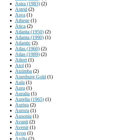
Astra (1983)
(2)
Astrid
(2)
Asva
(1)
Athene
(1)
Atica
(2)
Atlanta (1950)
(2)
Atlanta (1990)
(1)
Atlantic
(2)
Atlas (1960)
(2)
Atlas (1989)
(2)
Atleet
(1)
Atol
(1)
Atzimba
(2)
Augsburg Gold
(1)
Aula
(1)
Aura
(1)
Auralia
(1)
Aurelia (1965)
(1)
Auriga
(2)
Aurora
(1)
Ausonia
(1)
Avanti
(2)
Avenir
(1)
Avon
(1)
Axilia
(2)