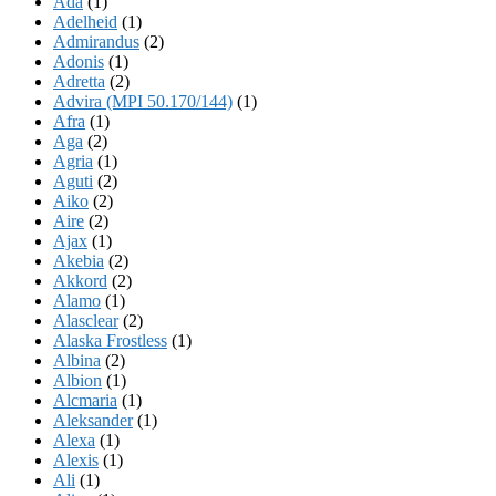
Ada
(1)
Adelheid
(1)
Admirandus
(2)
Adonis
(1)
Adretta
(2)
Advira (MPI 50.170/144)
(1)
Afra
(1)
Aga
(2)
Agria
(1)
Aguti
(2)
Aiko
(2)
Aire
(2)
Ajax
(1)
Akebia
(2)
Akkord
(2)
Alamo
(1)
Alasclear
(2)
Alaska Frostless
(1)
Albina
(2)
Albion
(1)
Alcmaria
(1)
Aleksander
(1)
Alexa
(1)
Alexis
(1)
Ali
(1)