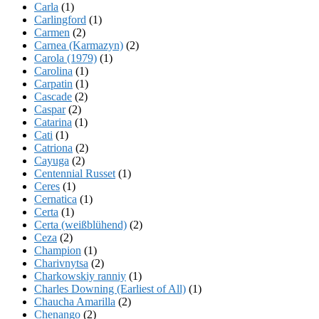
Carla
(1)
Carlingford
(1)
Carmen
(2)
Carnea (Karmazyn)
(2)
Carola (1979)
(1)
Carolina
(1)
Carpatin
(1)
Cascade
(2)
Caspar
(2)
Catarina
(1)
Cati
(1)
Catriona
(2)
Cayuga
(2)
Centennial Russet
(1)
Ceres
(1)
Cernatica
(1)
Certa
(1)
Certa (weißblühend)
(2)
Ceza
(2)
Champion
(1)
Charivnytsa
(2)
Charkowskiy ranniy
(1)
Charles Downing (Earliest of All)
(1)
Chaucha Amarilla
(2)
Chenango
(2)