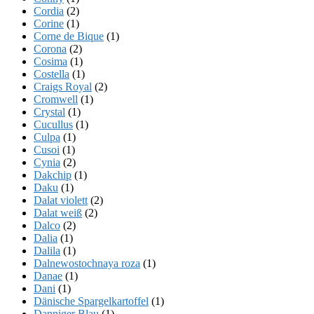
Cordia
(2)
Corine
(1)
Corne de Bique
(1)
Corona
(2)
Cosima
(1)
Costella
(1)
Craigs Royal
(2)
Cromwell
(1)
Crystal
(1)
Cucullus
(1)
Culpa
(1)
Cusoi
(1)
Cynia
(2)
Dakchip
(1)
Daku
(1)
Dalat violett
(2)
Dalat weiß
(2)
Dalco
(2)
Dalia
(1)
Dalila
(1)
Dalnewostochnaya roza
(1)
Danae
(1)
Dani
(1)
Dänische Spargelkartoffel
(1)
Danniger Blau
(1)