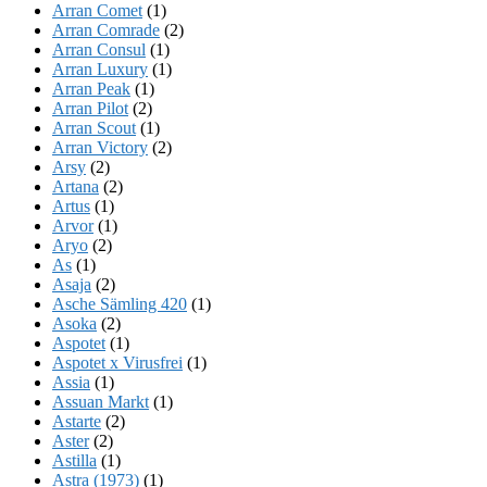
Arran Comet
(1)
Arran Comrade
(2)
Arran Consul
(1)
Arran Luxury
(1)
Arran Peak
(1)
Arran Pilot
(2)
Arran Scout
(1)
Arran Victory
(2)
Arsy
(2)
Artana
(2)
Artus
(1)
Arvor
(1)
Aryo
(2)
As
(1)
Asaja
(2)
Asche Sämling 420
(1)
Asoka
(2)
Aspotet
(1)
Aspotet x Virusfrei
(1)
Assia
(1)
Assuan Markt
(1)
Astarte
(2)
Aster
(2)
Astilla
(1)
Astra (1973)
(1)