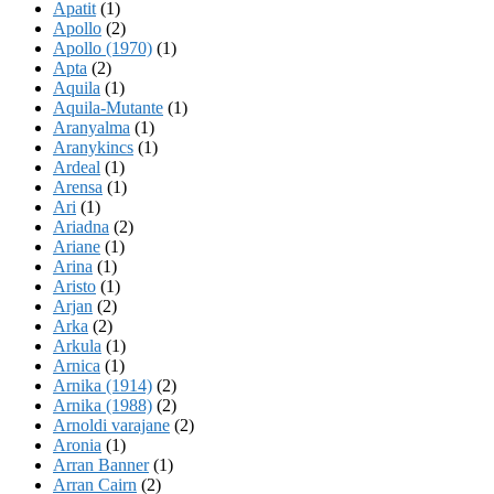
Apatit
(1)
Apollo
(2)
Apollo (1970)
(1)
Apta
(2)
Aquila
(1)
Aquila-Mutante
(1)
Aranyalma
(1)
Aranykincs
(1)
Ardeal
(1)
Arensa
(1)
Ari
(1)
Ariadna
(2)
Ariane
(1)
Arina
(1)
Aristo
(1)
Arjan
(2)
Arka
(2)
Arkula
(1)
Arnica
(1)
Arnika (1914)
(2)
Arnika (1988)
(2)
Arnoldi varajane
(2)
Aronia
(1)
Arran Banner
(1)
Arran Cairn
(2)