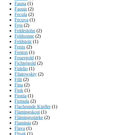
Fauna
(1)
Fausta
(2)
Fecula
(2)
Fecuva
(1)
Feja
(2)
Feldeslohn
(2)
Feldsonne
(2)
Feldstolz
(1)
Fenix
(2)
Fenton
(1)
Feuergold
(1)
Fichtelgold
(2)
Fidelio
(1)
Filatowskiy
(2)
Filli
(2)
Fina
(2)
Fink
(1)
Fionia
(1)
Firmula
(2)
Flachrunde Kipfler
(1)
Flämingskost
(1)
Flämingsstärke
(2)
Flaminia
(2)
Flava
(1)
Flisak
(1)