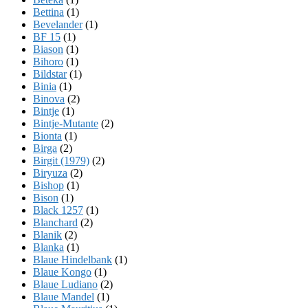
Bettina
(1)
Bevelander
(1)
BF 15
(1)
Biason
(1)
Bihoro
(1)
Bildstar
(1)
Binia
(1)
Binova
(2)
Bintje
(1)
Bintje-Mutante
(2)
Bionta
(1)
Birga
(2)
Birgit (1979)
(2)
Biryuza
(2)
Bishop
(1)
Bison
(1)
Black 1257
(1)
Blanchard
(2)
Blanik
(2)
Blanka
(1)
Blaue Hindelbank
(1)
Blaue Kongo
(1)
Blaue Ludiano
(2)
Blaue Mandel
(1)