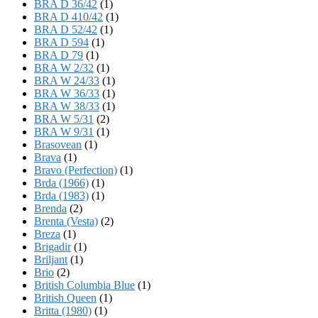
BRA D 36/42
(1)
BRA D 410/42
(1)
BRA D 52/42
(1)
BRA D 594
(1)
BRA D 79
(1)
BRA W 2/32
(1)
BRA W 24/33
(1)
BRA W 36/33
(1)
BRA W 38/33
(1)
BRA W 5/31
(2)
BRA W 9/31
(1)
Brasovean
(1)
Brava
(1)
Bravo (Perfection)
(1)
Brda (1966)
(1)
Brda (1983)
(1)
Brenda
(2)
Brenta (Vesta)
(2)
Breza
(1)
Brigadir
(1)
Briljant
(1)
Brio
(2)
British Columbia Blue
(1)
British Queen
(1)
Britta (1980)
(1)