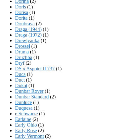
Dorina
(2)
Doris
(1)
Dorisa
(1)
Dorita
(1)
Doubrava
(2)
Draga (1944)
(1)
Draga (1972)
(1)
Drewlyanka
(1)
Drossel
(1)
Druma
(1)
Druzhba
(1)
Dryf
(2)
DS x Aspotet II 737
(1)
Duca
(1)
Duet
(1)
Dukat
(1)
Dunbar Rover
(1)
Dunbar Standard
(2)
Dunluce
(1)
Duquesa
(1)
e Schwarze
(1)
Earlaine
(2)
Early Ohio
(1)
Early Rose
(2)
Early Vermont
(2)