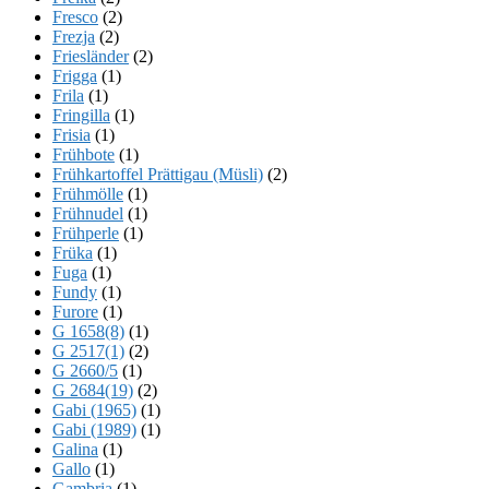
Fresco
(2)
Frezja
(2)
Friesländer
(2)
Frigga
(1)
Frila
(1)
Fringilla
(1)
Frisia
(1)
Frühbote
(1)
Frühkartoffel Prättigau (Müsli)
(2)
Frühmölle
(1)
Frühnudel
(1)
Frühperle
(1)
Früka
(1)
Fuga
(1)
Fundy
(1)
Furore
(1)
G 1658(8)
(1)
G 2517(1)
(2)
G 2660/5
(1)
G 2684(19)
(2)
Gabi (1965)
(1)
Gabi (1989)
(1)
Galina
(1)
Gallo
(1)
Gambria
(1)