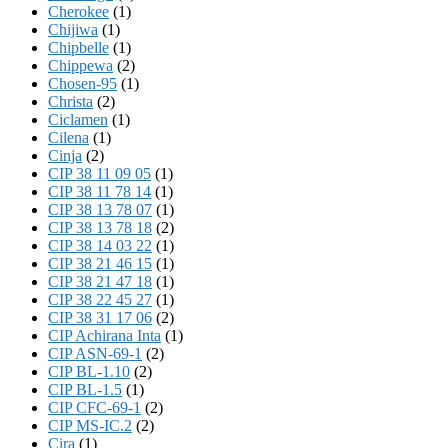
Cherokee
(1)
Chijiwa
(1)
Chipbelle
(1)
Chippewa
(2)
Chosen-95
(1)
Christa
(2)
Ciclamen
(1)
Cilena
(1)
Cinja
(2)
CIP 38 11 09 05
(1)
CIP 38 11 78 14
(1)
CIP 38 13 78 07
(1)
CIP 38 13 78 18
(2)
CIP 38 14 03 22
(1)
CIP 38 21 46 15
(1)
CIP 38 21 47 18
(1)
CIP 38 22 45 27
(1)
CIP 38 31 17 06
(2)
CIP Achirana Inta
(1)
CIP ASN-69-1
(2)
CIP BL-1.10
(2)
CIP BL-1.5
(1)
CIP CFC-69-1
(2)
CIP MS-IC.2
(2)
Cira
(1)