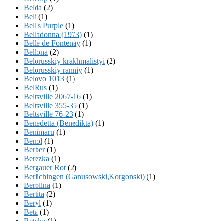
Belda
(2)
Beli
(1)
Bell's Purple
(1)
Belladonna (1973)
(1)
Belle de Fontenay
(1)
Bellona
(2)
Belorusskiy krakhmalistyi
(2)
Belorusskiy ranniy
(1)
Belovo 1013
(1)
BelRus
(1)
Beltsville 2067-16
(1)
Beltsville 355-35
(1)
Beltsville 76-23
(1)
Benedetta (Benedikta)
(1)
Benimaru
(1)
Benol
(1)
Berber
(1)
Berezka
(1)
Bergauer Rot
(2)
Berlichingen (Ganusowski,Korgonski)
(1)
Berolina
(1)
Bertita
(2)
Beryl
(1)
Beta
(1)
Beteka
(1)