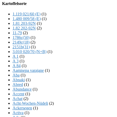
Offscreen
Kartoffelsorte
Content
1.119 021/60 (E)
(1)
1.480 009/58 (E)
(1)
1.81 203-92N
(1)
1.82 202-92N
(2)
11-79
(2)
1786c(50)
(1)
2149c(18)
(2)
2151b(31)
(1)
3.010 020/70 (N+B)
(1)
A 1
(1)
A 3
(1)
A 84
(1)
Aamisepa varajane
(1)
Aba
(1)
Abnaki
(1)
Abred
(1)
Abundance
(1)
Accent
(1)
Achat
(2)
Acht-Wochen-Nüdeli
(2)
Ackersegen
(1)
Activa
(1)