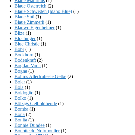
Blaue Mauritius
(1)
Blaue Österreich
(2)
Blaue Schweden (Idaho Blue)
(1)
Blaue Suti
(1)
Blaue Zimmerli
(1)
Blauwe Eigenheimer
(1)
Bliza
(1)
Blochinger
(1)
Blue Christie
(1)
Bobr
(1)
Bockhorn
(1)
Bodenkraft
(2)
Bogdan Voda
(1)
Bogna
(1)
Böhms Allerfrüheste Gelbe
(2)
Bojar
(1)
Bola
(1)
Boldogito
(1)
Bolko
(1)
Bölzigs Gelbblühende
(1)
Bomba
(1)
Bona
(2)
Bonita
(1)
Bonnie Dundee
(1)
Bonotte de Noirmoutier
(1)