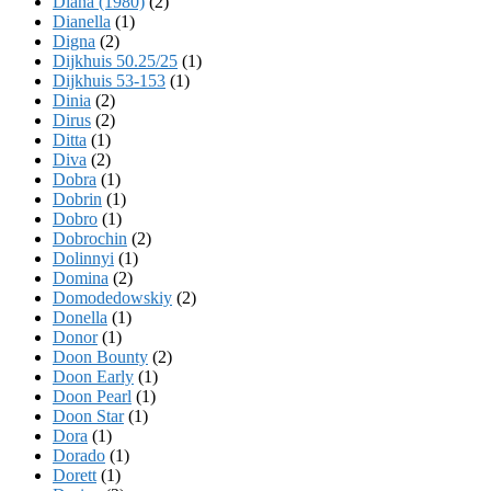
Diana (1980)
(2)
Dianella
(1)
Digna
(2)
Dijkhuis 50.25/25
(1)
Dijkhuis 53-153
(1)
Dinia
(2)
Dirus
(2)
Ditta
(1)
Diva
(2)
Dobra
(1)
Dobrin
(1)
Dobro
(1)
Dobrochin
(2)
Dolinnyi
(1)
Domina
(2)
Domodedowskiy
(2)
Donella
(1)
Donor
(1)
Doon Bounty
(2)
Doon Early
(1)
Doon Pearl
(1)
Doon Star
(1)
Dora
(1)
Dorado
(1)
Dorett
(1)