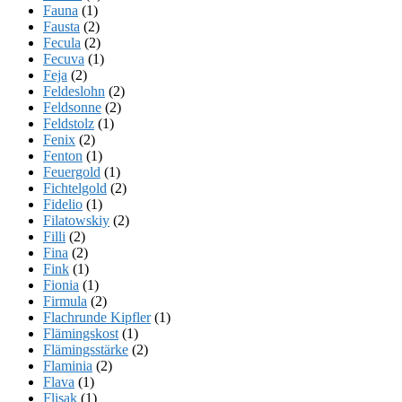
Fauna
(1)
Fausta
(2)
Fecula
(2)
Fecuva
(1)
Feja
(2)
Feldeslohn
(2)
Feldsonne
(2)
Feldstolz
(1)
Fenix
(2)
Fenton
(1)
Feuergold
(1)
Fichtelgold
(2)
Fidelio
(1)
Filatowskiy
(2)
Filli
(2)
Fina
(2)
Fink
(1)
Fionia
(1)
Firmula
(2)
Flachrunde Kipfler
(1)
Flämingskost
(1)
Flämingsstärke
(2)
Flaminia
(2)
Flava
(1)
Flisak
(1)