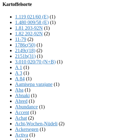
Offscreen
Kartoffelsorte
Content
1.119 021/60 (E)
(1)
1.480 009/58 (E)
(1)
1.81 203-92N
(1)
1.82 202-92N
(2)
11-79
(2)
1786c(50)
(1)
2149c(18)
(2)
2151b(31)
(1)
3.010 020/70 (N+B)
(1)
A 1
(1)
A 3
(1)
A 84
(1)
Aamisepa varajane
(1)
Aba
(1)
Abnaki
(1)
Abred
(1)
Abundance
(1)
Accent
(1)
Achat
(2)
Acht-Wochen-Nüdeli
(2)
Ackersegen
(1)
Activa
(1)