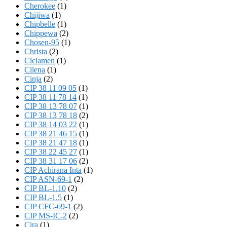
Cherokee
(1)
Chijiwa
(1)
Chipbelle
(1)
Chippewa
(2)
Chosen-95
(1)
Christa
(2)
Ciclamen
(1)
Cilena
(1)
Cinja
(2)
CIP 38 11 09 05
(1)
CIP 38 11 78 14
(1)
CIP 38 13 78 07
(1)
CIP 38 13 78 18
(2)
CIP 38 14 03 22
(1)
CIP 38 21 46 15
(1)
CIP 38 21 47 18
(1)
CIP 38 22 45 27
(1)
CIP 38 31 17 06
(2)
CIP Achirana Inta
(1)
CIP ASN-69-1
(2)
CIP BL-1.10
(2)
CIP BL-1.5
(1)
CIP CFC-69-1
(2)
CIP MS-IC.2
(2)
Cira
(1)