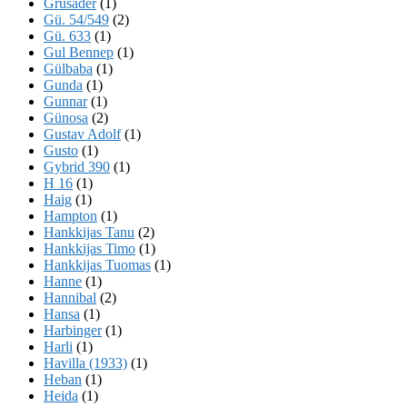
Grusader
(1)
Gü. 54/549
(2)
Gü. 633
(1)
Gul Bennep
(1)
Gülbaba
(1)
Gunda
(1)
Gunnar
(1)
Günosa
(2)
Gustav Adolf
(1)
Gusto
(1)
Gybrid 390
(1)
H 16
(1)
Haig
(1)
Hampton
(1)
Hankkijas Tanu
(2)
Hankkijas Timo
(1)
Hankkijas Tuomas
(1)
Hanne
(1)
Hannibal
(2)
Hansa
(1)
Harbinger
(1)
Harli
(1)
Havilla (1933)
(1)
Heban
(1)
Heida
(1)