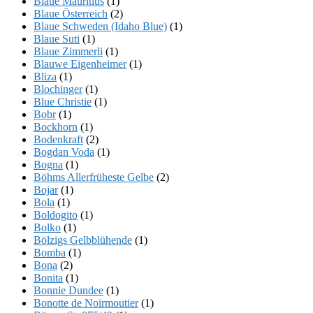
Blaue Mauritius
(1)
Blaue Österreich
(2)
Blaue Schweden (Idaho Blue)
(1)
Blaue Suti
(1)
Blaue Zimmerli
(1)
Blauwe Eigenheimer
(1)
Bliza
(1)
Blochinger
(1)
Blue Christie
(1)
Bobr
(1)
Bockhorn
(1)
Bodenkraft
(2)
Bogdan Voda
(1)
Bogna
(1)
Böhms Allerfrüheste Gelbe
(2)
Bojar
(1)
Bola
(1)
Boldogito
(1)
Bolko
(1)
Bölzigs Gelbblühende
(1)
Bomba
(1)
Bona
(2)
Bonita
(1)
Bonnie Dundee
(1)
Bonotte de Noirmoutier
(1)