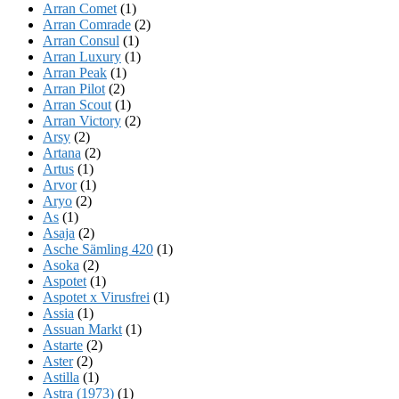
Arran Comet
(1)
Arran Comrade
(2)
Arran Consul
(1)
Arran Luxury
(1)
Arran Peak
(1)
Arran Pilot
(2)
Arran Scout
(1)
Arran Victory
(2)
Arsy
(2)
Artana
(2)
Artus
(1)
Arvor
(1)
Aryo
(2)
As
(1)
Asaja
(2)
Asche Sämling 420
(1)
Asoka
(2)
Aspotet
(1)
Aspotet x Virusfrei
(1)
Assia
(1)
Assuan Markt
(1)
Astarte
(2)
Aster
(2)
Astilla
(1)
Astra (1973)
(1)