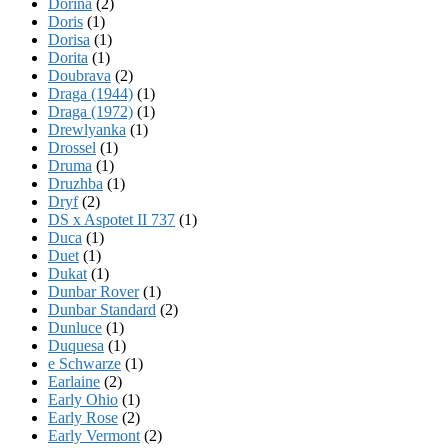
Dorina
(2)
Doris
(1)
Dorisa
(1)
Dorita
(1)
Doubrava
(2)
Draga (1944)
(1)
Draga (1972)
(1)
Drewlyanka
(1)
Drossel
(1)
Druma
(1)
Druzhba
(1)
Dryf
(2)
DS x Aspotet II 737
(1)
Duca
(1)
Duet
(1)
Dukat
(1)
Dunbar Rover
(1)
Dunbar Standard
(2)
Dunluce
(1)
Duquesa
(1)
e Schwarze
(1)
Earlaine
(2)
Early Ohio
(1)
Early Rose
(2)
Early Vermont
(2)