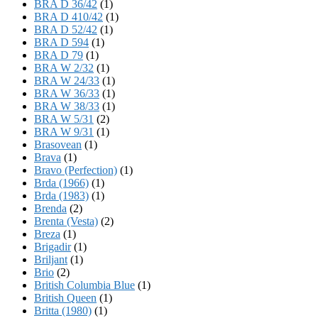
BRA D 36/42
(1)
BRA D 410/42
(1)
BRA D 52/42
(1)
BRA D 594
(1)
BRA D 79
(1)
BRA W 2/32
(1)
BRA W 24/33
(1)
BRA W 36/33
(1)
BRA W 38/33
(1)
BRA W 5/31
(2)
BRA W 9/31
(1)
Brasovean
(1)
Brava
(1)
Bravo (Perfection)
(1)
Brda (1966)
(1)
Brda (1983)
(1)
Brenda
(2)
Brenta (Vesta)
(2)
Breza
(1)
Brigadir
(1)
Briljant
(1)
Brio
(2)
British Columbia Blue
(1)
British Queen
(1)
Britta (1980)
(1)