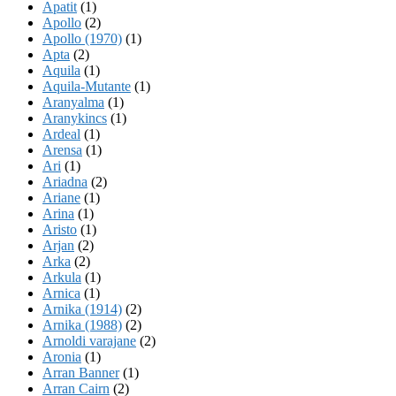
Apatit
(1)
Apollo
(2)
Apollo (1970)
(1)
Apta
(2)
Aquila
(1)
Aquila-Mutante
(1)
Aranyalma
(1)
Aranykincs
(1)
Ardeal
(1)
Arensa
(1)
Ari
(1)
Ariadna
(2)
Ariane
(1)
Arina
(1)
Aristo
(1)
Arjan
(2)
Arka
(2)
Arkula
(1)
Arnica
(1)
Arnika (1914)
(2)
Arnika (1988)
(2)
Arnoldi varajane
(2)
Aronia
(1)
Arran Banner
(1)
Arran Cairn
(2)