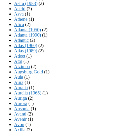
Astra (1983)
(2)
Astrid
(2)
Asva
(1)
Athene
(1)
Atica
(2)
Atlanta (1950)
(2)
Atlanta (1990)
(1)
Atlantic
(2)
Atlas (1960)
(2)
Atlas (1989)
(2)
Atleet
(1)
Atol
(1)
Atzimba
(2)
Augsburg Gold
(1)
Aula
(1)
Aura
(1)
Auralia
(1)
Aurelia (1965)
(1)
Auriga
(2)
Aurora
(1)
Ausonia
(1)
Avanti
(2)
Avenir
(1)
Avon
(1)
Axilia
(2)