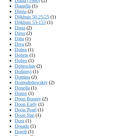
Diana (1980)
(2)
Dianella
(1)
Digna
(2)
Dijkhuis 50.25/25
(1)
Dijkhuis 53-153
(1)
Dinia
(2)
Dirus
(2)
Ditta
(1)
Diva
(2)
Dobra
(1)
Dobrin
(1)
Dobro
(1)
Dobrochin
(2)
Dolinnyi
(1)
Domina
(2)
Domodedowskiy
(2)
Donella
(1)
Donor
(1)
Doon Bounty
(2)
Doon Early
(1)
Doon Pearl
(1)
Doon Star
(1)
Dora
(1)
Dorado
(1)
Dorett
(1)