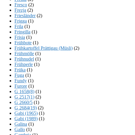
Fresco
(2)
Frezja
(2)
Friesländer
(2)
Frigga
(1)
Frila
(1)
Fringilla
(1)
Frisia
(1)
Frühbote
(1)
Frühkartoffel Prättigau (Müsli)
(2)
Frühmölle
(1)
Frühnudel
(1)
Frühperle
(1)
Früka
(1)
Fuga
(1)
Fundy
(1)
Furore
(1)
G 1658(8)
(1)
G 2517(1)
(2)
G 2660/5
(1)
G 2684(19)
(2)
Gabi (1965)
(1)
Gabi (1989)
(1)
Galina
(1)
Gallo
(1)
Gambria
(1)