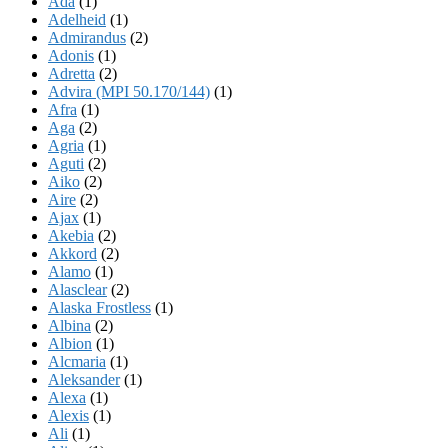
Ada
(1)
Adelheid
(1)
Admirandus
(2)
Adonis
(1)
Adretta
(2)
Advira (MPI 50.170/144)
(1)
Afra
(1)
Aga
(2)
Agria
(1)
Aguti
(2)
Aiko
(2)
Aire
(2)
Ajax
(1)
Akebia
(2)
Akkord
(2)
Alamo
(1)
Alasclear
(2)
Alaska Frostless
(1)
Albina
(2)
Albion
(1)
Alcmaria
(1)
Aleksander
(1)
Alexa
(1)
Alexis
(1)
Ali
(1)