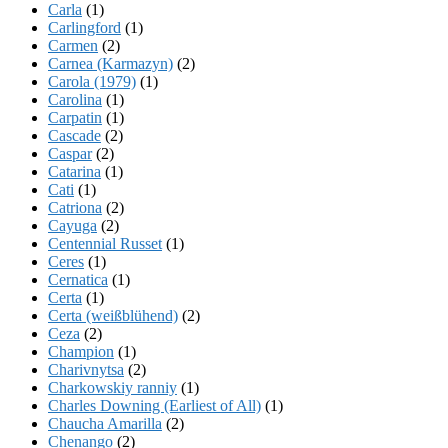
Carla
(1)
Carlingford
(1)
Carmen
(2)
Carnea (Karmazyn)
(2)
Carola (1979)
(1)
Carolina
(1)
Carpatin
(1)
Cascade
(2)
Caspar
(2)
Catarina
(1)
Cati
(1)
Catriona
(2)
Cayuga
(2)
Centennial Russet
(1)
Ceres
(1)
Cernatica
(1)
Certa
(1)
Certa (weißblühend)
(2)
Ceza
(2)
Champion
(1)
Charivnytsa
(2)
Charkowskiy ranniy
(1)
Charles Downing (Earliest of All)
(1)
Chaucha Amarilla
(2)
Chenango
(2)