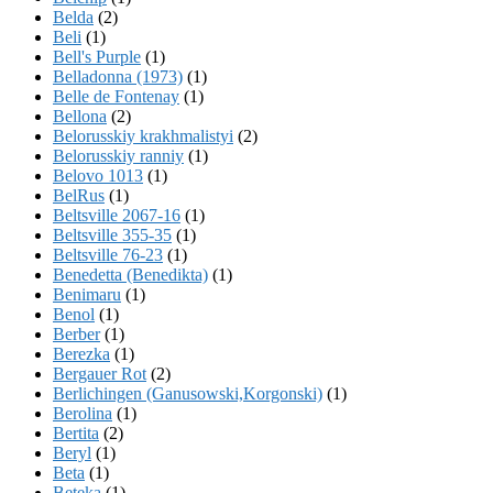
Belda
(2)
Beli
(1)
Bell's Purple
(1)
Belladonna (1973)
(1)
Belle de Fontenay
(1)
Bellona
(2)
Belorusskiy krakhmalistyi
(2)
Belorusskiy ranniy
(1)
Belovo 1013
(1)
BelRus
(1)
Beltsville 2067-16
(1)
Beltsville 355-35
(1)
Beltsville 76-23
(1)
Benedetta (Benedikta)
(1)
Benimaru
(1)
Benol
(1)
Berber
(1)
Berezka
(1)
Bergauer Rot
(2)
Berlichingen (Ganusowski,Korgonski)
(1)
Berolina
(1)
Bertita
(2)
Beryl
(1)
Beta
(1)
Beteka
(1)