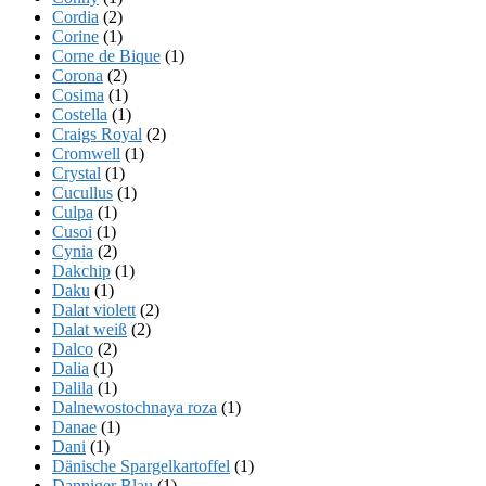
Cordia
(2)
Corine
(1)
Corne de Bique
(1)
Corona
(2)
Cosima
(1)
Costella
(1)
Craigs Royal
(2)
Cromwell
(1)
Crystal
(1)
Cucullus
(1)
Culpa
(1)
Cusoi
(1)
Cynia
(2)
Dakchip
(1)
Daku
(1)
Dalat violett
(2)
Dalat weiß
(2)
Dalco
(2)
Dalia
(1)
Dalila
(1)
Dalnewostochnaya roza
(1)
Danae
(1)
Dani
(1)
Dänische Spargelkartoffel
(1)
Danniger Blau
(1)