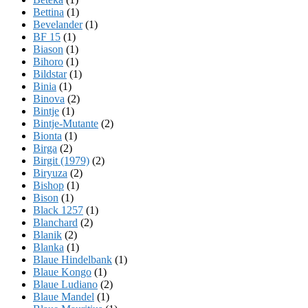
Bettina
(1)
Bevelander
(1)
BF 15
(1)
Biason
(1)
Bihoro
(1)
Bildstar
(1)
Binia
(1)
Binova
(2)
Bintje
(1)
Bintje-Mutante
(2)
Bionta
(1)
Birga
(2)
Birgit (1979)
(2)
Biryuza
(2)
Bishop
(1)
Bison
(1)
Black 1257
(1)
Blanchard
(2)
Blanik
(2)
Blanka
(1)
Blaue Hindelbank
(1)
Blaue Kongo
(1)
Blaue Ludiano
(2)
Blaue Mandel
(1)