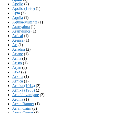
Apollo
(2)
Apollo (1970)
(1)
Apta
(2)
Aquila
(1)
Aquila-Mutante
(1)
Aranyalma
(1)
Aranykincs
(1)
Ardeal
(1)
Arensa
(1)
Ari
(1)
Ariadna
(2)
Ariane
(1)
Arina
(1)
Aristo
(1)
Arjan
(2)
Arka
(2)
Arkula
(1)
Arnica
(1)
Arnika (1914)
(2)
Arnika (1988)
(2)
Arnoldi varajane
(2)
Aronia
(1)
Arran Banner
(1)
Arran Cairn
(2)
Arran Comet
(1)