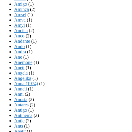
Amigo
(1)
Aminca
(2)
Amsel
(1)
Amva
(1)
Amyl
(1)
Ancilla
(2)
Anco
(2)
Andante
(1)
Ando
(1)
Andra
(1)
Ane
(1)
Anemone
(1)
Anett
(1)
Angela
(1)
Angelika
(1)
Anna (1974)
(1)
Anneli
(1)
Anni
(2)
Anosta
(2)
Antares
(2)
Antigo
(1)
Antinema
(2)
Antje
(2)
Ants
(1)
Apatit
(1)