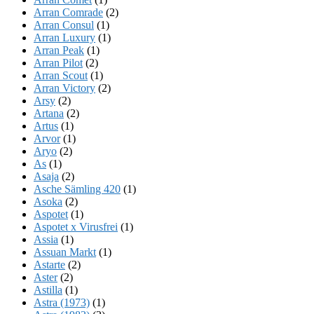
Arran Comrade
(2)
Arran Consul
(1)
Arran Luxury
(1)
Arran Peak
(1)
Arran Pilot
(2)
Arran Scout
(1)
Arran Victory
(2)
Arsy
(2)
Artana
(2)
Artus
(1)
Arvor
(1)
Aryo
(2)
As
(1)
Asaja
(2)
Asche Sämling 420
(1)
Asoka
(2)
Aspotet
(1)
Aspotet x Virusfrei
(1)
Assia
(1)
Assuan Markt
(1)
Astarte
(2)
Aster
(2)
Astilla
(1)
Astra (1973)
(1)