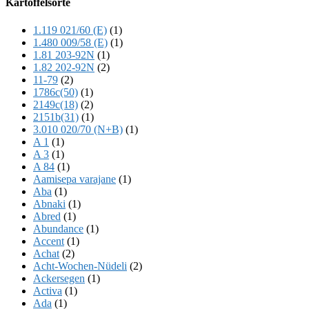
Kartoffelsorte
Content
1.119 021/60 (E)
(1)
1.480 009/58 (E)
(1)
1.81 203-92N
(1)
1.82 202-92N
(2)
11-79
(2)
1786c(50)
(1)
2149c(18)
(2)
2151b(31)
(1)
3.010 020/70 (N+B)
(1)
A 1
(1)
A 3
(1)
A 84
(1)
Aamisepa varajane
(1)
Aba
(1)
Abnaki
(1)
Abred
(1)
Abundance
(1)
Accent
(1)
Achat
(2)
Acht-Wochen-Nüdeli
(2)
Ackersegen
(1)
Activa
(1)
Ada
(1)