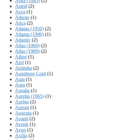
Astra (1983)
(2)
Astrid
(2)
Asva
(1)
Athene
(1)
Atica
(2)
Atlanta (1950)
(2)
Atlanta (1990)
(1)
Atlantic
(2)
Atlas (1960)
(2)
Atlas (1989)
(2)
Atleet
(1)
Atol
(1)
Atzimba
(2)
Augsburg Gold
(1)
Aula
(1)
Aura
(1)
Auralia
(1)
Aurelia (1965)
(1)
Auriga
(2)
Aurora
(1)
Ausonia
(1)
Avanti
(2)
Avenir
(1)
Avon
(1)
Axilia
(2)