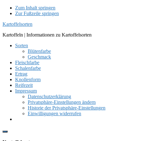
Zum Inhalt springen
Zur Fußzeile springen
Kartoffelsorten
Kartoffeln | Informationen zu Kartoffelsorten
Sorten
Blütenfarbe
Geschmack
Fleischfarbe
Schalenfarbe
Ertrag
Knollenform
Reifezeit
Impressum
Datenschutzerklärung
Privatsphäre-Einstellungen ändern
Historie der Privatsphäre-Einstellungen
Einwilligungen widerrufen
Show
Offscreen