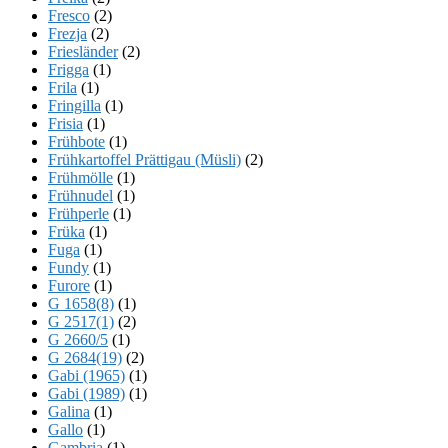
Fresco
(2)
Frezja
(2)
Friesländer
(2)
Frigga
(1)
Frila
(1)
Fringilla
(1)
Frisia
(1)
Frühbote
(1)
Frühkartoffel Prättigau (Müsli)
(2)
Frühmölle
(1)
Frühnudel
(1)
Frühperle
(1)
Früka
(1)
Fuga
(1)
Fundy
(1)
Furore
(1)
G 1658(8)
(1)
G 2517(1)
(2)
G 2660/5
(1)
G 2684(19)
(2)
Gabi (1965)
(1)
Gabi (1989)
(1)
Galina
(1)
Gallo
(1)
Gambria
(1)