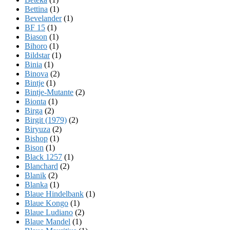
Bettina
(1)
Bevelander
(1)
BF 15
(1)
Biason
(1)
Bihoro
(1)
Bildstar
(1)
Binia
(1)
Binova
(2)
Bintje
(1)
Bintje-Mutante
(2)
Bionta
(1)
Birga
(2)
Birgit (1979)
(2)
Biryuza
(2)
Bishop
(1)
Bison
(1)
Black 1257
(1)
Blanchard
(2)
Blanik
(2)
Blanka
(1)
Blaue Hindelbank
(1)
Blaue Kongo
(1)
Blaue Ludiano
(2)
Blaue Mandel
(1)