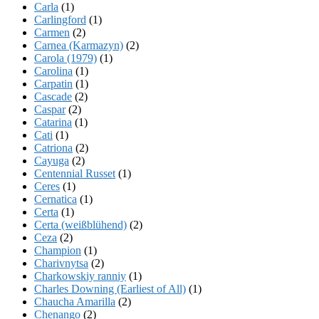
Carla
(1)
Carlingford
(1)
Carmen
(2)
Carnea (Karmazyn)
(2)
Carola (1979)
(1)
Carolina
(1)
Carpatin
(1)
Cascade
(2)
Caspar
(2)
Catarina
(1)
Cati
(1)
Catriona
(2)
Cayuga
(2)
Centennial Russet
(1)
Ceres
(1)
Cernatica
(1)
Certa
(1)
Certa (weißblühend)
(2)
Ceza
(2)
Champion
(1)
Charivnytsa
(2)
Charkowskiy ranniy
(1)
Charles Downing (Earliest of All)
(1)
Chaucha Amarilla
(2)
Chenango
(2)