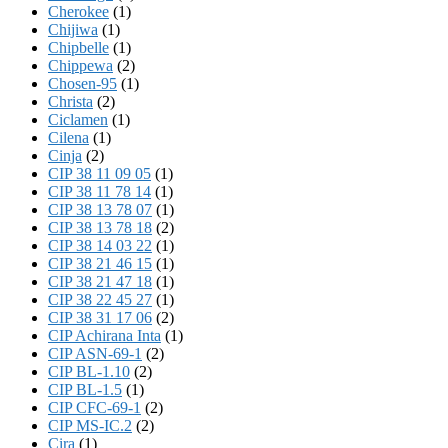
Cherokee
(1)
Chijiwa
(1)
Chipbelle
(1)
Chippewa
(2)
Chosen-95
(1)
Christa
(2)
Ciclamen
(1)
Cilena
(1)
Cinja
(2)
CIP 38 11 09 05
(1)
CIP 38 11 78 14
(1)
CIP 38 13 78 07
(1)
CIP 38 13 78 18
(2)
CIP 38 14 03 22
(1)
CIP 38 21 46 15
(1)
CIP 38 21 47 18
(1)
CIP 38 22 45 27
(1)
CIP 38 31 17 06
(2)
CIP Achirana Inta
(1)
CIP ASN-69-1
(2)
CIP BL-1.10
(2)
CIP BL-1.5
(1)
CIP CFC-69-1
(2)
CIP MS-IC.2
(2)
Cira
(1)