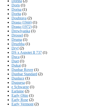
Dorina
(2)
Doris
(1)
Dorisa
(1)
Dorita
(1)
Doubrava
(2)
Draga (1944)
(1)
Draga (1972)
(1)
Drewlyanka
(1)
Drossel
(1)
Druma
(1)
Druzhba
(1)
Dryf
(2)
DS x Aspotet II 737
(1)
Duca
(1)
Duet
(1)
Dukat
(1)
Dunbar Rover
(1)
Dunbar Standard
(2)
Dunluce
(1)
Duquesa
(1)
e Schwarze
(1)
Earlaine
(2)
Early Ohio
(1)
Early Rose
(2)
Early Vermont
(2)