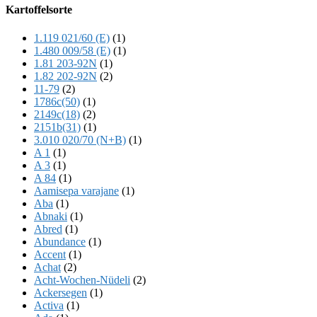
Offscreen
Kartoffelsorte
Content
1.119 021/60 (E)
(1)
1.480 009/58 (E)
(1)
1.81 203-92N
(1)
1.82 202-92N
(2)
11-79
(2)
1786c(50)
(1)
2149c(18)
(2)
2151b(31)
(1)
3.010 020/70 (N+B)
(1)
A 1
(1)
A 3
(1)
A 84
(1)
Aamisepa varajane
(1)
Aba
(1)
Abnaki
(1)
Abred
(1)
Abundance
(1)
Accent
(1)
Achat
(2)
Acht-Wochen-Nüdeli
(2)
Ackersegen
(1)
Activa
(1)