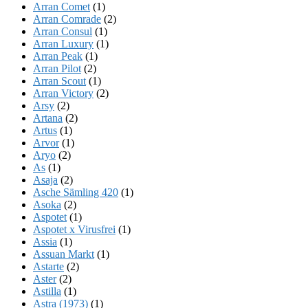
Arran Comet
(1)
Arran Comrade
(2)
Arran Consul
(1)
Arran Luxury
(1)
Arran Peak
(1)
Arran Pilot
(2)
Arran Scout
(1)
Arran Victory
(2)
Arsy
(2)
Artana
(2)
Artus
(1)
Arvor
(1)
Aryo
(2)
As
(1)
Asaja
(2)
Asche Sämling 420
(1)
Asoka
(2)
Aspotet
(1)
Aspotet x Virusfrei
(1)
Assia
(1)
Assuan Markt
(1)
Astarte
(2)
Aster
(2)
Astilla
(1)
Astra (1973)
(1)