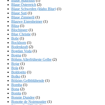
Blaue Mauritius
(1)
Blaue Österreich
(2)
Blaue Schweden (Idaho Blue)
(1)
Blaue Suti
(1)
Blaue Zimmerli
(1)
Blauwe Eigenheimer
(1)
Bliza
(1)
Blochinger
(1)
Blue Christie
(1)
Bobr
(1)
Bockhorn
(1)
Bodenkraft
(2)
Bogdan Voda
(1)
Bogna
(1)
Böhms Allerfrüheste Gelbe
(2)
Bojar
(1)
Bola
(1)
Boldogito
(1)
Bolko
(1)
Bölzigs Gelbblühende
(1)
Bomba
(1)
Bona
(2)
Bonita
(1)
Bonnie Dundee
(1)
Bonotte de Noirmoutier
(1)