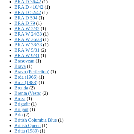
BRA D 36/42
(1)
BRA D 410/42
(1)
BRA D 52/42
(1)
BRA D 594
(1)
BRA D 79
(1)
BRA W 2/32
(1)
BRA W 24/33
(1)
BRA W 36/33
(1)
BRA W 38/33
(1)
BRA W 5/31
(2)
BRA W 9/31
(1)
Brasovean
(1)
Brava
(1)
Bravo (Perfection)
(1)
Brda (1966)
(1)
Brda (1983)
(1)
Brenda
(2)
Brenta (Vesta)
(2)
Breza
(1)
Brigadir
(1)
Briljant
(1)
Brio
(2)
British Columbia Blue
(1)
British Queen
(1)
Britta (1980)
(1)