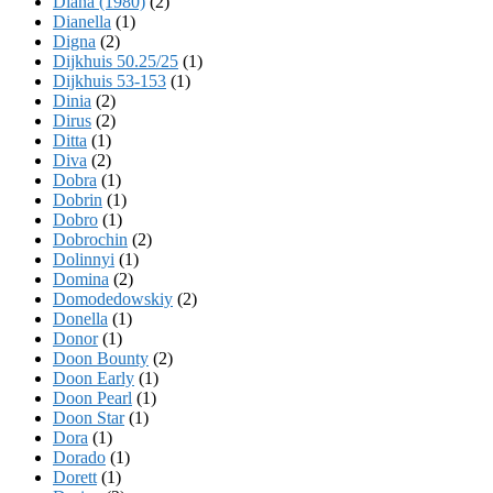
Diana (1980)
(2)
Dianella
(1)
Digna
(2)
Dijkhuis 50.25/25
(1)
Dijkhuis 53-153
(1)
Dinia
(2)
Dirus
(2)
Ditta
(1)
Diva
(2)
Dobra
(1)
Dobrin
(1)
Dobro
(1)
Dobrochin
(2)
Dolinnyi
(1)
Domina
(2)
Domodedowskiy
(2)
Donella
(1)
Donor
(1)
Doon Bounty
(2)
Doon Early
(1)
Doon Pearl
(1)
Doon Star
(1)
Dora
(1)
Dorado
(1)
Dorett
(1)