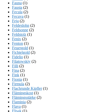
Fauna
(1)
Fausta
(2)
Fecula
(2)
Fecuva
(1)
Feja
(2)
Feldeslohn
(2)
Feldsonne
(2)
Feldstolz
(1)
Fenix
(2)
Fenton
(1)
Feuergold
(1)
Fichtelgold
(2)
Fidelio
(1)
Filatowskiy
(2)
Filli
(2)
Fina
(2)
Fink
(1)
Fionia
(1)
Firmula
(2)
Flachrunde Kipfler
(1)
Flämingskost
(1)
Flämingsstärke
(2)
Flaminia
(2)
Flava
(1)
Flisak
(1)