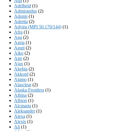
Ada
(1)
Adelheid
(1)
Admirandus
(2)
Adonis
(1)
Adretta
(2)
Advira (MPI 50.170/144)
(1)
Afra
(1)
Aga
(2)
Agria
(1)
Aguti
(2)
Aiko
(2)
Aire
(2)
Ajax
(1)
Akebia
(2)
Akkord
(2)
Alamo
(1)
Alasclear
(2)
Alaska Frostless
(1)
Albina
(2)
Albion
(1)
Alcmaria
(1)
Aleksander
(1)
Alexa
(1)
Alexis
(1)
Ali
(1)