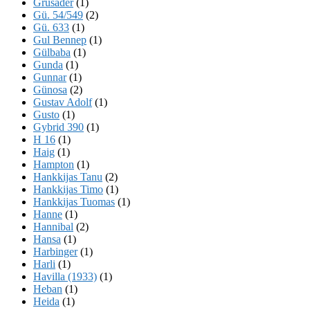
Grusader
(1)
Gü. 54/549
(2)
Gü. 633
(1)
Gul Bennep
(1)
Gülbaba
(1)
Gunda
(1)
Gunnar
(1)
Günosa
(2)
Gustav Adolf
(1)
Gusto
(1)
Gybrid 390
(1)
H 16
(1)
Haig
(1)
Hampton
(1)
Hankkijas Tanu
(2)
Hankkijas Timo
(1)
Hankkijas Tuomas
(1)
Hanne
(1)
Hannibal
(2)
Hansa
(1)
Harbinger
(1)
Harli
(1)
Havilla (1933)
(1)
Heban
(1)
Heida
(1)