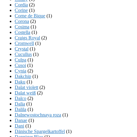
Cordia
(2)
Corine
(1)
Corne de Bique
(1)
Corona
(2)
Cosima
(1)
Costella
(1)
Craigs Royal
(2)
Cromwell
(1)
Crystal
(1)
Cucullus
(1)
Culpa
(1)
Cusoi
(1)
Cynia
(2)
Dakchip
(1)
Daku
(1)
Dalat violett
(2)
Dalat weiß
(2)
Dalco
(2)
Dalia
(1)
Dalila
(1)
Dalnewostochnaya roza
(1)
Danae
(1)
Dani
(1)
Dänische Spargelkartoffel
(1)
Danniger Blau
(1)