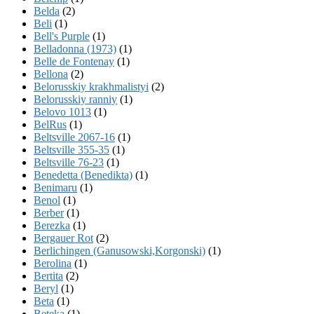
Belda
(2)
Beli
(1)
Bell's Purple
(1)
Belladonna (1973)
(1)
Belle de Fontenay
(1)
Bellona
(2)
Belorusskiy krakhmalistyi
(2)
Belorusskiy ranniy
(1)
Belovo 1013
(1)
BelRus
(1)
Beltsville 2067-16
(1)
Beltsville 355-35
(1)
Beltsville 76-23
(1)
Benedetta (Benedikta)
(1)
Benimaru
(1)
Benol
(1)
Berber
(1)
Berezka
(1)
Bergauer Rot
(2)
Berlichingen (Ganusowski,Korgonski)
(1)
Berolina
(1)
Bertita
(2)
Beryl
(1)
Beta
(1)
Beteka
(1)