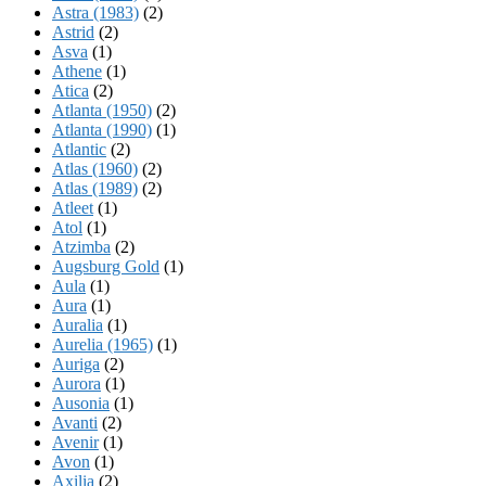
Astra (1983)
(2)
Astrid
(2)
Asva
(1)
Athene
(1)
Atica
(2)
Atlanta (1950)
(2)
Atlanta (1990)
(1)
Atlantic
(2)
Atlas (1960)
(2)
Atlas (1989)
(2)
Atleet
(1)
Atol
(1)
Atzimba
(2)
Augsburg Gold
(1)
Aula
(1)
Aura
(1)
Auralia
(1)
Aurelia (1965)
(1)
Auriga
(2)
Aurora
(1)
Ausonia
(1)
Avanti
(2)
Avenir
(1)
Avon
(1)
Axilia
(2)