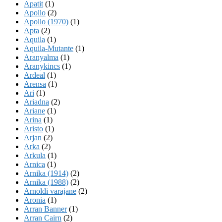
Apatit
(1)
Apollo
(2)
Apollo (1970)
(1)
Apta
(2)
Aquila
(1)
Aquila-Mutante
(1)
Aranyalma
(1)
Aranykincs
(1)
Ardeal
(1)
Arensa
(1)
Ari
(1)
Ariadna
(2)
Ariane
(1)
Arina
(1)
Aristo
(1)
Arjan
(2)
Arka
(2)
Arkula
(1)
Arnica
(1)
Arnika (1914)
(2)
Arnika (1988)
(2)
Arnoldi varajane
(2)
Aronia
(1)
Arran Banner
(1)
Arran Cairn
(2)