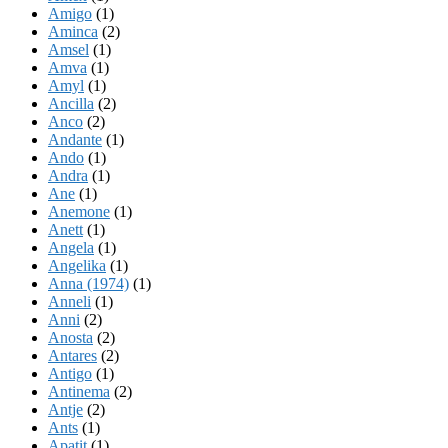
Amigo
(1)
Aminca
(2)
Amsel
(1)
Amva
(1)
Amyl
(1)
Ancilla
(2)
Anco
(2)
Andante
(1)
Ando
(1)
Andra
(1)
Ane
(1)
Anemone
(1)
Anett
(1)
Angela
(1)
Angelika
(1)
Anna (1974)
(1)
Anneli
(1)
Anni
(2)
Anosta
(2)
Antares
(2)
Antigo
(1)
Antinema
(2)
Antje
(2)
Ants
(1)
Apatit
(1)