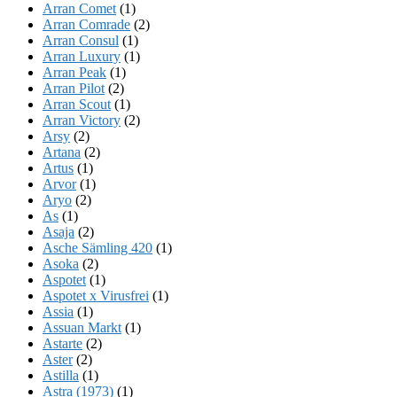
Arran Comet
(1)
Arran Comrade
(2)
Arran Consul
(1)
Arran Luxury
(1)
Arran Peak
(1)
Arran Pilot
(2)
Arran Scout
(1)
Arran Victory
(2)
Arsy
(2)
Artana
(2)
Artus
(1)
Arvor
(1)
Aryo
(2)
As
(1)
Asaja
(2)
Asche Sämling 420
(1)
Asoka
(2)
Aspotet
(1)
Aspotet x Virusfrei
(1)
Assia
(1)
Assuan Markt
(1)
Astarte
(2)
Aster
(2)
Astilla
(1)
Astra (1973)
(1)