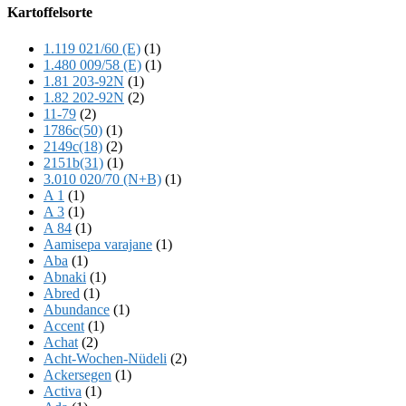
Offscreen
Kartoffelsorte
Content
1.119 021/60 (E)
(1)
1.480 009/58 (E)
(1)
1.81 203-92N
(1)
1.82 202-92N
(2)
11-79
(2)
1786c(50)
(1)
2149c(18)
(2)
2151b(31)
(1)
3.010 020/70 (N+B)
(1)
A 1
(1)
A 3
(1)
A 84
(1)
Aamisepa varajane
(1)
Aba
(1)
Abnaki
(1)
Abred
(1)
Abundance
(1)
Accent
(1)
Achat
(2)
Acht-Wochen-Nüdeli
(2)
Ackersegen
(1)
Activa
(1)