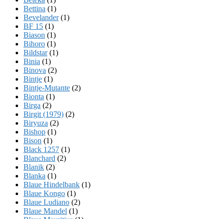
Bettina
(1)
Bevelander
(1)
BF 15
(1)
Biason
(1)
Bihoro
(1)
Bildstar
(1)
Binia
(1)
Binova
(2)
Bintje
(1)
Bintje-Mutante
(2)
Bionta
(1)
Birga
(2)
Birgit (1979)
(2)
Biryuza
(2)
Bishop
(1)
Bison
(1)
Black 1257
(1)
Blanchard
(2)
Blanik
(2)
Blanka
(1)
Blaue Hindelbank
(1)
Blaue Kongo
(1)
Blaue Ludiano
(2)
Blaue Mandel
(1)