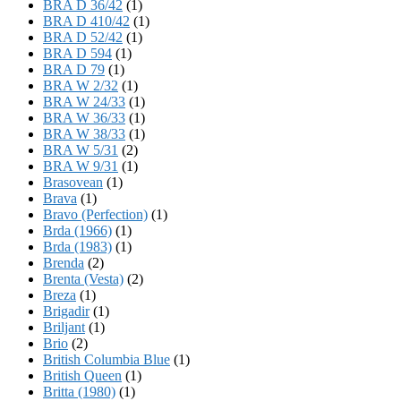
BRA D 36/42
(1)
BRA D 410/42
(1)
BRA D 52/42
(1)
BRA D 594
(1)
BRA D 79
(1)
BRA W 2/32
(1)
BRA W 24/33
(1)
BRA W 36/33
(1)
BRA W 38/33
(1)
BRA W 5/31
(2)
BRA W 9/31
(1)
Brasovean
(1)
Brava
(1)
Bravo (Perfection)
(1)
Brda (1966)
(1)
Brda (1983)
(1)
Brenda
(2)
Brenta (Vesta)
(2)
Breza
(1)
Brigadir
(1)
Briljant
(1)
Brio
(2)
British Columbia Blue
(1)
British Queen
(1)
Britta (1980)
(1)