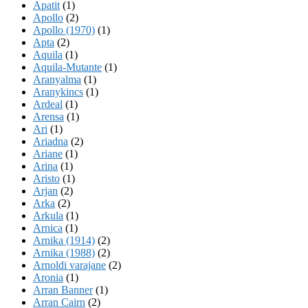
Apatit
(1)
Apollo
(2)
Apollo (1970)
(1)
Apta
(2)
Aquila
(1)
Aquila-Mutante
(1)
Aranyalma
(1)
Aranykincs
(1)
Ardeal
(1)
Arensa
(1)
Ari
(1)
Ariadna
(2)
Ariane
(1)
Arina
(1)
Aristo
(1)
Arjan
(2)
Arka
(2)
Arkula
(1)
Arnica
(1)
Arnika (1914)
(2)
Arnika (1988)
(2)
Arnoldi varajane
(2)
Aronia
(1)
Arran Banner
(1)
Arran Cairn
(2)