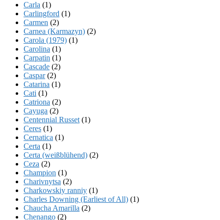
Carla
(1)
Carlingford
(1)
Carmen
(2)
Carnea (Karmazyn)
(2)
Carola (1979)
(1)
Carolina
(1)
Carpatin
(1)
Cascade
(2)
Caspar
(2)
Catarina
(1)
Cati
(1)
Catriona
(2)
Cayuga
(2)
Centennial Russet
(1)
Ceres
(1)
Cernatica
(1)
Certa
(1)
Certa (weißblühend)
(2)
Ceza
(2)
Champion
(1)
Charivnytsa
(2)
Charkowskiy ranniy
(1)
Charles Downing (Earliest of All)
(1)
Chaucha Amarilla
(2)
Chenango
(2)