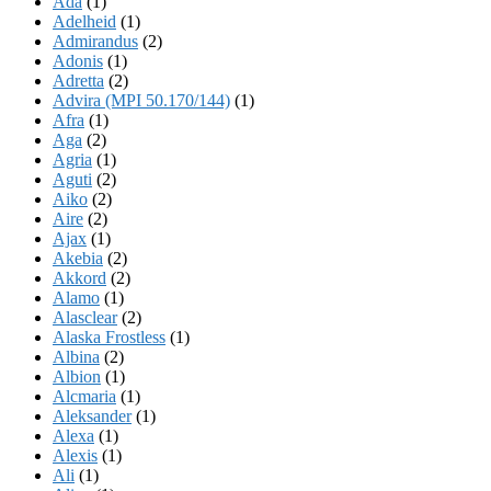
Ada
(1)
Adelheid
(1)
Admirandus
(2)
Adonis
(1)
Adretta
(2)
Advira (MPI 50.170/144)
(1)
Afra
(1)
Aga
(2)
Agria
(1)
Aguti
(2)
Aiko
(2)
Aire
(2)
Ajax
(1)
Akebia
(2)
Akkord
(2)
Alamo
(1)
Alasclear
(2)
Alaska Frostless
(1)
Albina
(2)
Albion
(1)
Alcmaria
(1)
Aleksander
(1)
Alexa
(1)
Alexis
(1)
Ali
(1)