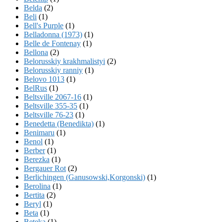
Belda
(2)
Beli
(1)
Bell's Purple
(1)
Belladonna (1973)
(1)
Belle de Fontenay
(1)
Bellona
(2)
Belorusskiy krakhmalistyi
(2)
Belorusskiy ranniy
(1)
Belovo 1013
(1)
BelRus
(1)
Beltsville 2067-16
(1)
Beltsville 355-35
(1)
Beltsville 76-23
(1)
Benedetta (Benedikta)
(1)
Benimaru
(1)
Benol
(1)
Berber
(1)
Berezka
(1)
Bergauer Rot
(2)
Berlichingen (Ganusowski,Korgonski)
(1)
Berolina
(1)
Bertita
(2)
Beryl
(1)
Beta
(1)
Beteka
(1)