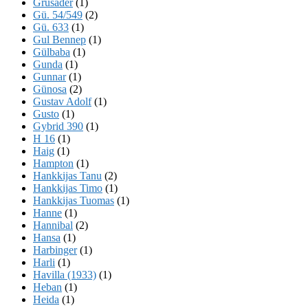
Grusader
(1)
Gü. 54/549
(2)
Gü. 633
(1)
Gul Bennep
(1)
Gülbaba
(1)
Gunda
(1)
Gunnar
(1)
Günosa
(2)
Gustav Adolf
(1)
Gusto
(1)
Gybrid 390
(1)
H 16
(1)
Haig
(1)
Hampton
(1)
Hankkijas Tanu
(2)
Hankkijas Timo
(1)
Hankkijas Tuomas
(1)
Hanne
(1)
Hannibal
(2)
Hansa
(1)
Harbinger
(1)
Harli
(1)
Havilla (1933)
(1)
Heban
(1)
Heida
(1)