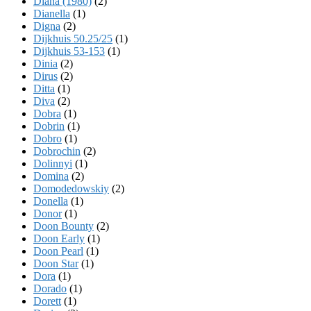
Diana (1980)
(2)
Dianella
(1)
Digna
(2)
Dijkhuis 50.25/25
(1)
Dijkhuis 53-153
(1)
Dinia
(2)
Dirus
(2)
Ditta
(1)
Diva
(2)
Dobra
(1)
Dobrin
(1)
Dobro
(1)
Dobrochin
(2)
Dolinnyi
(1)
Domina
(2)
Domodedowskiy
(2)
Donella
(1)
Donor
(1)
Doon Bounty
(2)
Doon Early
(1)
Doon Pearl
(1)
Doon Star
(1)
Dora
(1)
Dorado
(1)
Dorett
(1)