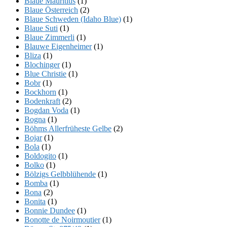
Blaue Mauritius
(1)
Blaue Österreich
(2)
Blaue Schweden (Idaho Blue)
(1)
Blaue Suti
(1)
Blaue Zimmerli
(1)
Blauwe Eigenheimer
(1)
Bliza
(1)
Blochinger
(1)
Blue Christie
(1)
Bobr
(1)
Bockhorn
(1)
Bodenkraft
(2)
Bogdan Voda
(1)
Bogna
(1)
Böhms Allerfrüheste Gelbe
(2)
Bojar
(1)
Bola
(1)
Boldogito
(1)
Bolko
(1)
Bölzigs Gelbblühende
(1)
Bomba
(1)
Bona
(2)
Bonita
(1)
Bonnie Dundee
(1)
Bonotte de Noirmoutier
(1)