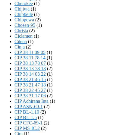
Cherokee
(1)
Chijiwa
(1)
Chipbelle
(1)
Chippewa
(2)
Chosen-95
(1)
Christa
(2)
Ciclamen
(1)
Cilena
(1)
Cinja
(2)
CIP 38 11 09 05
(1)
CIP 38 11 78 14
(1)
CIP 38 13 78 07
(1)
CIP 38 13 78 18
(2)
CIP 38 14 03 22
(1)
CIP 38 21 46 15
(1)
CIP 38 21 47 18
(1)
CIP 38 22 45 27
(1)
CIP 38 31 17 06
(2)
CIP Achirana Inta
(1)
CIP ASN-69-1
(2)
CIP BL-1.10
(2)
CIP BL-1.5
(1)
CIP CFC-69-1
(2)
CIP MS-IC.2
(2)
Cira
(1)