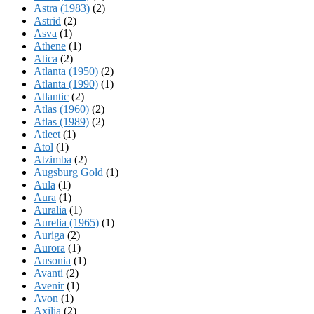
Astra (1983)
(2)
Astrid
(2)
Asva
(1)
Athene
(1)
Atica
(2)
Atlanta (1950)
(2)
Atlanta (1990)
(1)
Atlantic
(2)
Atlas (1960)
(2)
Atlas (1989)
(2)
Atleet
(1)
Atol
(1)
Atzimba
(2)
Augsburg Gold
(1)
Aula
(1)
Aura
(1)
Auralia
(1)
Aurelia (1965)
(1)
Auriga
(2)
Aurora
(1)
Ausonia
(1)
Avanti
(2)
Avenir
(1)
Avon
(1)
Axilia
(2)