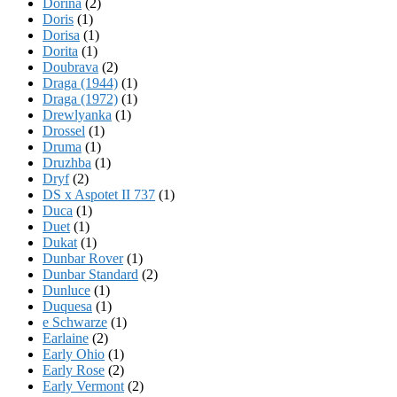
Dorina
(2)
Doris
(1)
Dorisa
(1)
Dorita
(1)
Doubrava
(2)
Draga (1944)
(1)
Draga (1972)
(1)
Drewlyanka
(1)
Drossel
(1)
Druma
(1)
Druzhba
(1)
Dryf
(2)
DS x Aspotet II 737
(1)
Duca
(1)
Duet
(1)
Dukat
(1)
Dunbar Rover
(1)
Dunbar Standard
(2)
Dunluce
(1)
Duquesa
(1)
e Schwarze
(1)
Earlaine
(2)
Early Ohio
(1)
Early Rose
(2)
Early Vermont
(2)