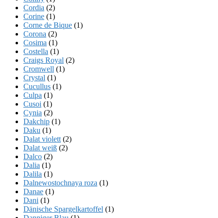
Cordia
(2)
Corine
(1)
Corne de Bique
(1)
Corona
(2)
Cosima
(1)
Costella
(1)
Craigs Royal
(2)
Cromwell
(1)
Crystal
(1)
Cucullus
(1)
Culpa
(1)
Cusoi
(1)
Cynia
(2)
Dakchip
(1)
Daku
(1)
Dalat violett
(2)
Dalat weiß
(2)
Dalco
(2)
Dalia
(1)
Dalila
(1)
Dalnewostochnaya roza
(1)
Danae
(1)
Dani
(1)
Dänische Spargelkartoffel
(1)
Danniger Blau
(1)