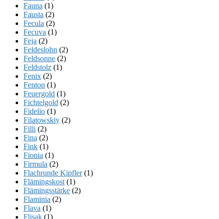
Fauna
(1)
Fausta
(2)
Fecula
(2)
Fecuva
(1)
Feja
(2)
Feldeslohn
(2)
Feldsonne
(2)
Feldstolz
(1)
Fenix
(2)
Fenton
(1)
Feuergold
(1)
Fichtelgold
(2)
Fidelio
(1)
Filatowskiy
(2)
Filli
(2)
Fina
(2)
Fink
(1)
Fionia
(1)
Firmula
(2)
Flachrunde Kipfler
(1)
Flämingskost
(1)
Flämingsstärke
(2)
Flaminia
(2)
Flava
(1)
Flisak
(1)