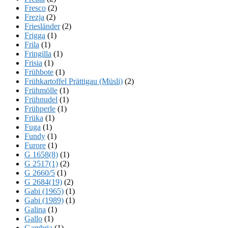
Fresco
(2)
Frezja
(2)
Friesländer
(2)
Frigga
(1)
Frila
(1)
Fringilla
(1)
Frisia
(1)
Frühbote
(1)
Frühkartoffel Prättigau (Müsli)
(2)
Frühmölle
(1)
Frühnudel
(1)
Frühperle
(1)
Früka
(1)
Fuga
(1)
Fundy
(1)
Furore
(1)
G 1658(8)
(1)
G 2517(1)
(2)
G 2660/5
(1)
G 2684(19)
(2)
Gabi (1965)
(1)
Gabi (1989)
(1)
Galina
(1)
Gallo
(1)
Gambria
(1)