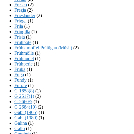
Fresco
(2)
Frezja
(2)
Friesländer
(2)
Frigga
(1)
Frila
(1)
Fringilla
(1)
Frisia
(1)
Frühbote
(1)
Frühkartoffel Prättigau (Müsli)
(2)
Frühmölle
(1)
Frühnudel
(1)
Frühperle
(1)
Früka
(1)
Fuga
(1)
Fundy
(1)
Furore
(1)
G 1658(8)
(1)
G 2517(1)
(2)
G 2660/5
(1)
G 2684(19)
(2)
Gabi (1965)
(1)
Gabi (1989)
(1)
Galina
(1)
Gallo
(1)
Gambria
(1)