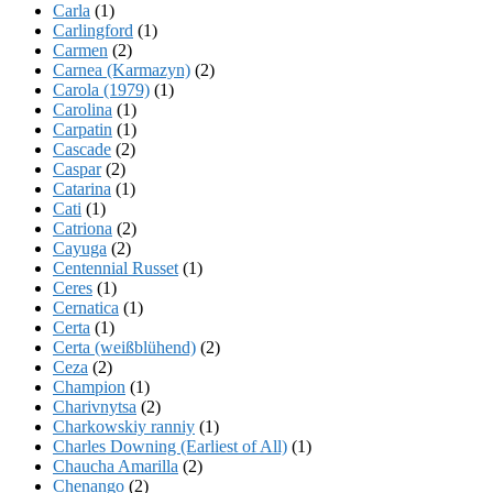
Carla
(1)
Carlingford
(1)
Carmen
(2)
Carnea (Karmazyn)
(2)
Carola (1979)
(1)
Carolina
(1)
Carpatin
(1)
Cascade
(2)
Caspar
(2)
Catarina
(1)
Cati
(1)
Catriona
(2)
Cayuga
(2)
Centennial Russet
(1)
Ceres
(1)
Cernatica
(1)
Certa
(1)
Certa (weißblühend)
(2)
Ceza
(2)
Champion
(1)
Charivnytsa
(2)
Charkowskiy ranniy
(1)
Charles Downing (Earliest of All)
(1)
Chaucha Amarilla
(2)
Chenango
(2)