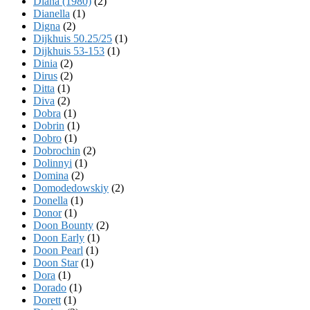
Diana (1980)
(2)
Dianella
(1)
Digna
(2)
Dijkhuis 50.25/25
(1)
Dijkhuis 53-153
(1)
Dinia
(2)
Dirus
(2)
Ditta
(1)
Diva
(2)
Dobra
(1)
Dobrin
(1)
Dobro
(1)
Dobrochin
(2)
Dolinnyi
(1)
Domina
(2)
Domodedowskiy
(2)
Donella
(1)
Donor
(1)
Doon Bounty
(2)
Doon Early
(1)
Doon Pearl
(1)
Doon Star
(1)
Dora
(1)
Dorado
(1)
Dorett
(1)