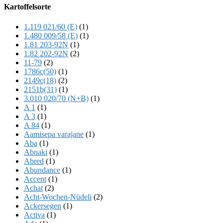
Offscreen
Kartoffelsorte
Content
1.119 021/60 (E)
(1)
1.480 009/58 (E)
(1)
1.81 203-92N
(1)
1.82 202-92N
(2)
11-79
(2)
1786c(50)
(1)
2149c(18)
(2)
2151b(31)
(1)
3.010 020/70 (N+B)
(1)
A 1
(1)
A 3
(1)
A 84
(1)
Aamisepa varajane
(1)
Aba
(1)
Abnaki
(1)
Abred
(1)
Abundance
(1)
Accent
(1)
Achat
(2)
Acht-Wochen-Nüdeli
(2)
Ackersegen
(1)
Activa
(1)