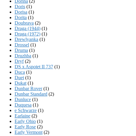
Dorina
(2)
Doris
(1)
Dorisa
(1)
Dorita
(1)
Doubrava
(2)
Draga (1944)
(1)
Draga (1972)
(1)
Drewlyanka
(1)
Drossel
(1)
Druma
(1)
Druzhba
(1)
Dryf
(2)
DS x Aspotet II 737
(1)
Duca
(1)
Duet
(1)
Dukat
(1)
Dunbar Rover
(1)
Dunbar Standard
(2)
Dunluce
(1)
Duquesa
(1)
e Schwarze
(1)
Earlaine
(2)
Early Ohio
(1)
Early Rose
(2)
Early Vermont
(2)