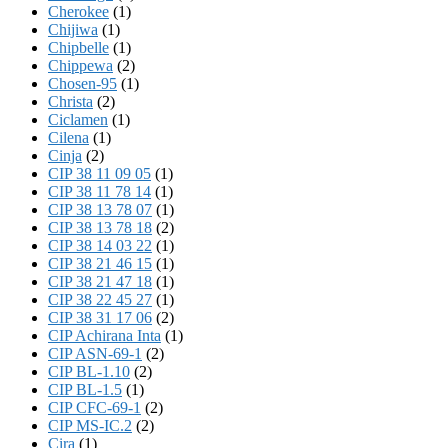
Cherokee
(1)
Chijiwa
(1)
Chipbelle
(1)
Chippewa
(2)
Chosen-95
(1)
Christa
(2)
Ciclamen
(1)
Cilena
(1)
Cinja
(2)
CIP 38 11 09 05
(1)
CIP 38 11 78 14
(1)
CIP 38 13 78 07
(1)
CIP 38 13 78 18
(2)
CIP 38 14 03 22
(1)
CIP 38 21 46 15
(1)
CIP 38 21 47 18
(1)
CIP 38 22 45 27
(1)
CIP 38 31 17 06
(2)
CIP Achirana Inta
(1)
CIP ASN-69-1
(2)
CIP BL-1.10
(2)
CIP BL-1.5
(1)
CIP CFC-69-1
(2)
CIP MS-IC.2
(2)
Cira
(1)