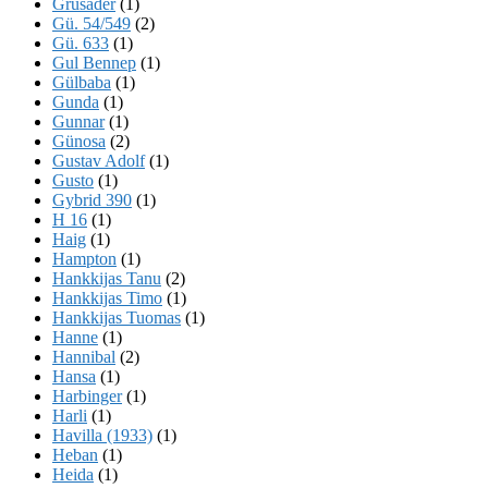
Grusader
(1)
Gü. 54/549
(2)
Gü. 633
(1)
Gul Bennep
(1)
Gülbaba
(1)
Gunda
(1)
Gunnar
(1)
Günosa
(2)
Gustav Adolf
(1)
Gusto
(1)
Gybrid 390
(1)
H 16
(1)
Haig
(1)
Hampton
(1)
Hankkijas Tanu
(2)
Hankkijas Timo
(1)
Hankkijas Tuomas
(1)
Hanne
(1)
Hannibal
(2)
Hansa
(1)
Harbinger
(1)
Harli
(1)
Havilla (1933)
(1)
Heban
(1)
Heida
(1)