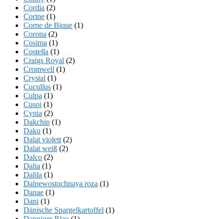
Cordia
(2)
Corine
(1)
Corne de Bique
(1)
Corona
(2)
Cosima
(1)
Costella
(1)
Craigs Royal
(2)
Cromwell
(1)
Crystal
(1)
Cucullus
(1)
Culpa
(1)
Cusoi
(1)
Cynia
(2)
Dakchip
(1)
Daku
(1)
Dalat violett
(2)
Dalat weiß
(2)
Dalco
(2)
Dalia
(1)
Dalila
(1)
Dalnewostochnaya roza
(1)
Danae
(1)
Dani
(1)
Dänische Spargelkartoffel
(1)
Danniger Blau
(1)