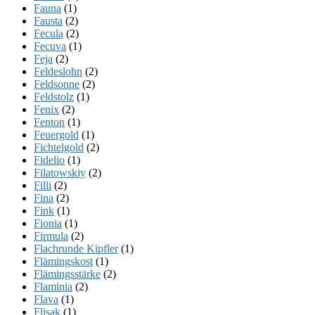
Fauna
(1)
Fausta
(2)
Fecula
(2)
Fecuva
(1)
Feja
(2)
Feldeslohn
(2)
Feldsonne
(2)
Feldstolz
(1)
Fenix
(2)
Fenton
(1)
Feuergold
(1)
Fichtelgold
(2)
Fidelio
(1)
Filatowskiy
(2)
Filli
(2)
Fina
(2)
Fink
(1)
Fionia
(1)
Firmula
(2)
Flachrunde Kipfler
(1)
Flämingskost
(1)
Flämingsstärke
(2)
Flaminia
(2)
Flava
(1)
Flisak
(1)