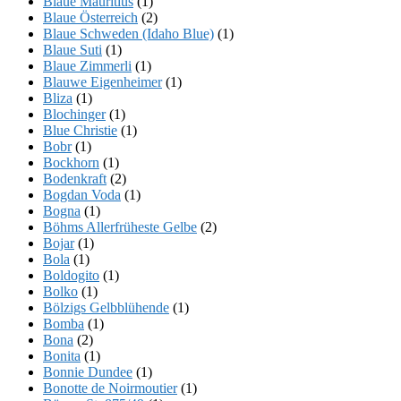
Blaue Mauritius
(1)
Blaue Österreich
(2)
Blaue Schweden (Idaho Blue)
(1)
Blaue Suti
(1)
Blaue Zimmerli
(1)
Blauwe Eigenheimer
(1)
Bliza
(1)
Blochinger
(1)
Blue Christie
(1)
Bobr
(1)
Bockhorn
(1)
Bodenkraft
(2)
Bogdan Voda
(1)
Bogna
(1)
Böhms Allerfrüheste Gelbe
(2)
Bojar
(1)
Bola
(1)
Boldogito
(1)
Bolko
(1)
Bölzigs Gelbblühende
(1)
Bomba
(1)
Bona
(2)
Bonita
(1)
Bonnie Dundee
(1)
Bonotte de Noirmoutier
(1)