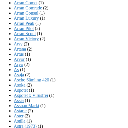
Arran Comet
(1)
Arran Comrade
(2)
Arran Consul
(1)
Arran Luxury
(1)
Arran Peak
(1)
Arran Pilot
(2)
Arran Scout
(1)
Arran Victory
(2)
Arsy
(2)
Artana
(2)
Artus
(1)
Arvor
(1)
Aryo
(2)
As
(1)
Asaja
(2)
Asche Sämling 420
(1)
Asoka
(2)
Aspotet
(1)
Aspotet x Virusfrei
(1)
Assia
(1)
Assuan Markt
(1)
Astarte
(2)
Aster
(2)
Astilla
(1)
Astra (1973)
(1)