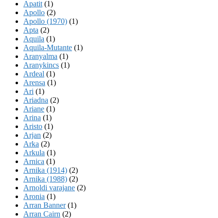
Apatit
(1)
Apollo
(2)
Apollo (1970)
(1)
Apta
(2)
Aquila
(1)
Aquila-Mutante
(1)
Aranyalma
(1)
Aranykincs
(1)
Ardeal
(1)
Arensa
(1)
Ari
(1)
Ariadna
(2)
Ariane
(1)
Arina
(1)
Aristo
(1)
Arjan
(2)
Arka
(2)
Arkula
(1)
Arnica
(1)
Arnika (1914)
(2)
Arnika (1988)
(2)
Arnoldi varajane
(2)
Aronia
(1)
Arran Banner
(1)
Arran Cairn
(2)