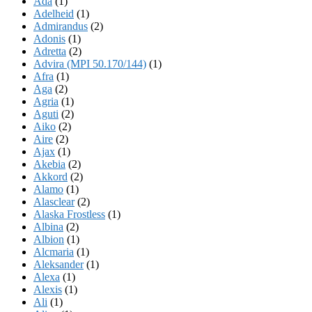
Ada
(1)
Adelheid
(1)
Admirandus
(2)
Adonis
(1)
Adretta
(2)
Advira (MPI 50.170/144)
(1)
Afra
(1)
Aga
(2)
Agria
(1)
Aguti
(2)
Aiko
(2)
Aire
(2)
Ajax
(1)
Akebia
(2)
Akkord
(2)
Alamo
(1)
Alasclear
(2)
Alaska Frostless
(1)
Albina
(2)
Albion
(1)
Alcmaria
(1)
Aleksander
(1)
Alexa
(1)
Alexis
(1)
Ali
(1)