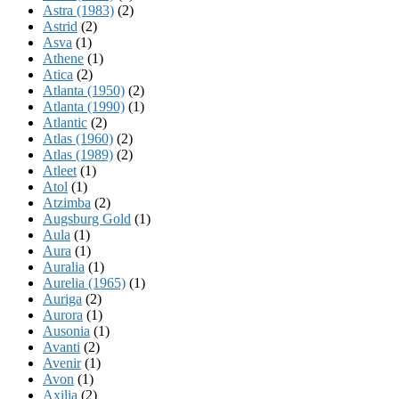
Astra (1983)
(2)
Astrid
(2)
Asva
(1)
Athene
(1)
Atica
(2)
Atlanta (1950)
(2)
Atlanta (1990)
(1)
Atlantic
(2)
Atlas (1960)
(2)
Atlas (1989)
(2)
Atleet
(1)
Atol
(1)
Atzimba
(2)
Augsburg Gold
(1)
Aula
(1)
Aura
(1)
Auralia
(1)
Aurelia (1965)
(1)
Auriga
(2)
Aurora
(1)
Ausonia
(1)
Avanti
(2)
Avenir
(1)
Avon
(1)
Axilia
(2)