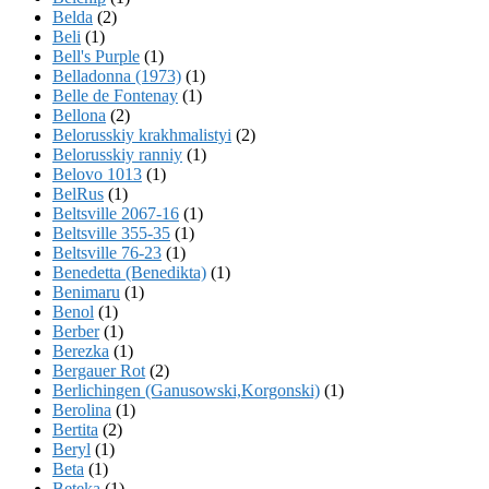
Belda
(2)
Beli
(1)
Bell's Purple
(1)
Belladonna (1973)
(1)
Belle de Fontenay
(1)
Bellona
(2)
Belorusskiy krakhmalistyi
(2)
Belorusskiy ranniy
(1)
Belovo 1013
(1)
BelRus
(1)
Beltsville 2067-16
(1)
Beltsville 355-35
(1)
Beltsville 76-23
(1)
Benedetta (Benedikta)
(1)
Benimaru
(1)
Benol
(1)
Berber
(1)
Berezka
(1)
Bergauer Rot
(2)
Berlichingen (Ganusowski,Korgonski)
(1)
Berolina
(1)
Bertita
(2)
Beryl
(1)
Beta
(1)
Beteka
(1)