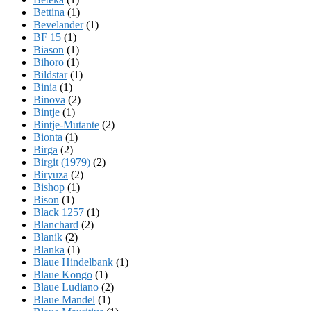
Bettina
(1)
Bevelander
(1)
BF 15
(1)
Biason
(1)
Bihoro
(1)
Bildstar
(1)
Binia
(1)
Binova
(2)
Bintje
(1)
Bintje-Mutante
(2)
Bionta
(1)
Birga
(2)
Birgit (1979)
(2)
Biryuza
(2)
Bishop
(1)
Bison
(1)
Black 1257
(1)
Blanchard
(2)
Blanik
(2)
Blanka
(1)
Blaue Hindelbank
(1)
Blaue Kongo
(1)
Blaue Ludiano
(2)
Blaue Mandel
(1)