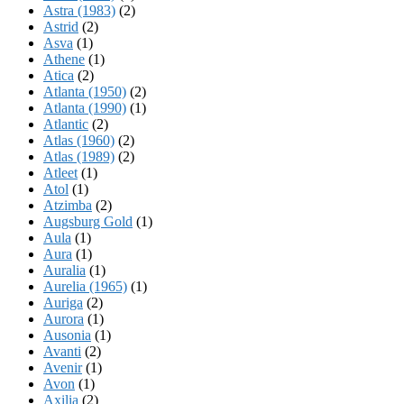
Astra (1983)
(2)
Astrid
(2)
Asva
(1)
Athene
(1)
Atica
(2)
Atlanta (1950)
(2)
Atlanta (1990)
(1)
Atlantic
(2)
Atlas (1960)
(2)
Atlas (1989)
(2)
Atleet
(1)
Atol
(1)
Atzimba
(2)
Augsburg Gold
(1)
Aula
(1)
Aura
(1)
Auralia
(1)
Aurelia (1965)
(1)
Auriga
(2)
Aurora
(1)
Ausonia
(1)
Avanti
(2)
Avenir
(1)
Avon
(1)
Axilia
(2)