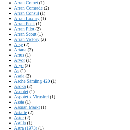
Arran Comet
(1)
Arran Comrade
(2)
Arran Consul
(1)
Arran Luxury
(1)
Arran Peak
(1)
Arran Pilot
(2)
Arran Scout
(1)
Arran Victory
(2)
Arsy
(2)
Artana
(2)
Artus
(1)
Arvor
(1)
Aryo
(2)
As
(1)
Asaja
(2)
Asche Sämling 420
(1)
Asoka
(2)
Aspotet
(1)
Aspotet x Virusfrei
(1)
Assia
(1)
Assuan Markt
(1)
Astarte
(2)
Aster
(2)
Astilla
(1)
Astra (1973)
(1)