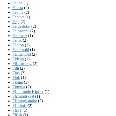
Fauna
(1)
Fausta
(2)
Fecula
(2)
Fecuva
(1)
Feja
(2)
Feldeslohn
(2)
Feldsonne
(2)
Feldstolz
(1)
Fenix
(2)
Fenton
(1)
Feuergold
(1)
Fichtelgold
(2)
Fidelio
(1)
Filatowskiy
(2)
Filli
(2)
Fina
(2)
Fink
(1)
Fionia
(1)
Firmula
(2)
Flachrunde Kipfler
(1)
Flämingskost
(1)
Flämingsstärke
(2)
Flaminia
(2)
Flava
(1)
Flisak
(1)