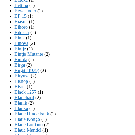
Bettina
(1)
Bevelander
(1)
BF 15
(1)
Biason
(1)
Bihoro
(1)
Bildstar
(1)
Binia
(1)
Binova
(2)
Bintje
(1)
Bintje-Mutante
(2)
Bionta
(1)
Birga
(2)
Birgit (1979)
(2)
Biryuza
(2)
Bishop
(1)
Bison
(1)
Black 1257
(1)
Blanchard
(2)
Blanik
(2)
Blanka
(1)
Blaue Hindelbank
(1)
Blaue Kongo
(1)
Blaue Ludiano
(2)
Blaue Mandel
(1)