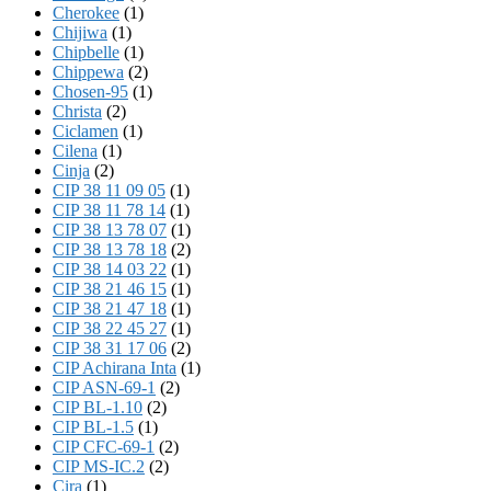
Cherokee
(1)
Chijiwa
(1)
Chipbelle
(1)
Chippewa
(2)
Chosen-95
(1)
Christa
(2)
Ciclamen
(1)
Cilena
(1)
Cinja
(2)
CIP 38 11 09 05
(1)
CIP 38 11 78 14
(1)
CIP 38 13 78 07
(1)
CIP 38 13 78 18
(2)
CIP 38 14 03 22
(1)
CIP 38 21 46 15
(1)
CIP 38 21 47 18
(1)
CIP 38 22 45 27
(1)
CIP 38 31 17 06
(2)
CIP Achirana Inta
(1)
CIP ASN-69-1
(2)
CIP BL-1.10
(2)
CIP BL-1.5
(1)
CIP CFC-69-1
(2)
CIP MS-IC.2
(2)
Cira
(1)