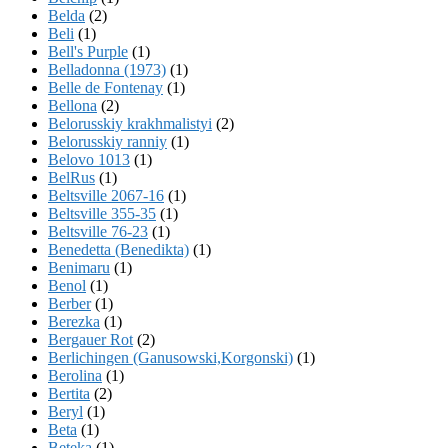
Belda
(2)
Beli
(1)
Bell's Purple
(1)
Belladonna (1973)
(1)
Belle de Fontenay
(1)
Bellona
(2)
Belorusskiy krakhmalistyi
(2)
Belorusskiy ranniy
(1)
Belovo 1013
(1)
BelRus
(1)
Beltsville 2067-16
(1)
Beltsville 355-35
(1)
Beltsville 76-23
(1)
Benedetta (Benedikta)
(1)
Benimaru
(1)
Benol
(1)
Berber
(1)
Berezka
(1)
Bergauer Rot
(2)
Berlichingen (Ganusowski,Korgonski)
(1)
Berolina
(1)
Bertita
(2)
Beryl
(1)
Beta
(1)
Beteka
(1)