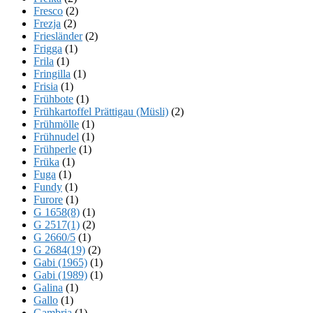
Fresco
(2)
Frezja
(2)
Friesländer
(2)
Frigga
(1)
Frila
(1)
Fringilla
(1)
Frisia
(1)
Frühbote
(1)
Frühkartoffel Prättigau (Müsli)
(2)
Frühmölle
(1)
Frühnudel
(1)
Frühperle
(1)
Früka
(1)
Fuga
(1)
Fundy
(1)
Furore
(1)
G 1658(8)
(1)
G 2517(1)
(2)
G 2660/5
(1)
G 2684(19)
(2)
Gabi (1965)
(1)
Gabi (1989)
(1)
Galina
(1)
Gallo
(1)
Gambria
(1)