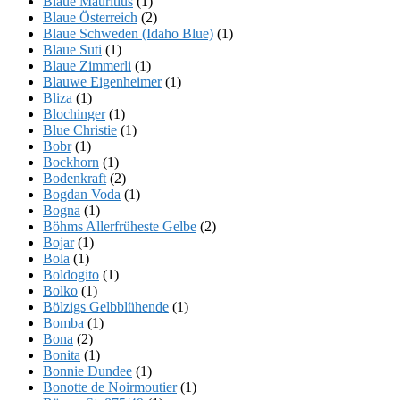
Blaue Mauritius
(1)
Blaue Österreich
(2)
Blaue Schweden (Idaho Blue)
(1)
Blaue Suti
(1)
Blaue Zimmerli
(1)
Blauwe Eigenheimer
(1)
Bliza
(1)
Blochinger
(1)
Blue Christie
(1)
Bobr
(1)
Bockhorn
(1)
Bodenkraft
(2)
Bogdan Voda
(1)
Bogna
(1)
Böhms Allerfrüheste Gelbe
(2)
Bojar
(1)
Bola
(1)
Boldogito
(1)
Bolko
(1)
Bölzigs Gelbblühende
(1)
Bomba
(1)
Bona
(2)
Bonita
(1)
Bonnie Dundee
(1)
Bonotte de Noirmoutier
(1)