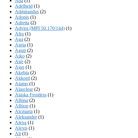
Ada
(1)
Adelheid
(1)
Admirandus
(2)
Adonis
(1)
Adretta
(2)
Advira (MPI 50.170/144)
(1)
Afra
(1)
Aga
(2)
Agria
(1)
Aguti
(2)
Aiko
(2)
Aire
(2)
Ajax
(1)
Akebia
(2)
Akkord
(2)
Alamo
(1)
Alasclear
(2)
Alaska Frostless
(1)
Albina
(2)
Albion
(1)
Alcmaria
(1)
Aleksander
(1)
Alexa
(1)
Alexis
(1)
Ali
(1)