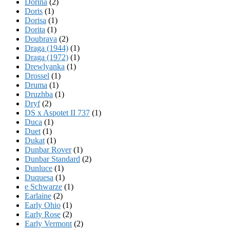
Dorina
(2)
Doris
(1)
Dorisa
(1)
Dorita
(1)
Doubrava
(2)
Draga (1944)
(1)
Draga (1972)
(1)
Drewlyanka
(1)
Drossel
(1)
Druma
(1)
Druzhba
(1)
Dryf
(2)
DS x Aspotet II 737
(1)
Duca
(1)
Duet
(1)
Dukat
(1)
Dunbar Rover
(1)
Dunbar Standard
(2)
Dunluce
(1)
Duquesa
(1)
e Schwarze
(1)
Earlaine
(2)
Early Ohio
(1)
Early Rose
(2)
Early Vermont
(2)