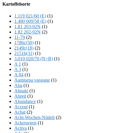
Offscreen
Kartoffelsorte
Content
1.119 021/60 (E)
(1)
1.480 009/58 (E)
(1)
1.81 203-92N
(1)
1.82 202-92N
(2)
11-79
(2)
1786c(50)
(1)
2149c(18)
(2)
2151b(31)
(1)
3.010 020/70 (N+B)
(1)
A 1
(1)
A 3
(1)
A 84
(1)
Aamisepa varajane
(1)
Aba
(1)
Abnaki
(1)
Abred
(1)
Abundance
(1)
Accent
(1)
Achat
(2)
Acht-Wochen-Nüdeli
(2)
Ackersegen
(1)
Activa
(1)