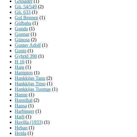
Grusader
(1)
Gü. 54/549
(2)
Gü. 633
(1)
Gul Bennep
(1)
Gülbaba
(1)
Gunda
(1)
Gunnar
(1)
Günosa
(2)
Gustav Adolf
(1)
Gusto
(1)
Gybrid 390
(1)
H 16
(1)
Haig
(1)
Hampton
(1)
Hankkijas Tanu
(2)
Hankkijas Timo
(1)
Hankkijas Tuomas
(1)
Hanne
(1)
Hannibal
(2)
Hansa
(1)
Harbinger
(1)
Harli
(1)
Havilla (1933)
(1)
Heban
(1)
Heida
(1)