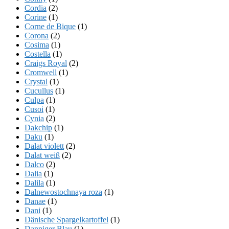
Cordia
(2)
Corine
(1)
Corne de Bique
(1)
Corona
(2)
Cosima
(1)
Costella
(1)
Craigs Royal
(2)
Cromwell
(1)
Crystal
(1)
Cucullus
(1)
Culpa
(1)
Cusoi
(1)
Cynia
(2)
Dakchip
(1)
Daku
(1)
Dalat violett
(2)
Dalat weiß
(2)
Dalco
(2)
Dalia
(1)
Dalila
(1)
Dalnewostochnaya roza
(1)
Danae
(1)
Dani
(1)
Dänische Spargelkartoffel
(1)
Danniger Blau
(1)