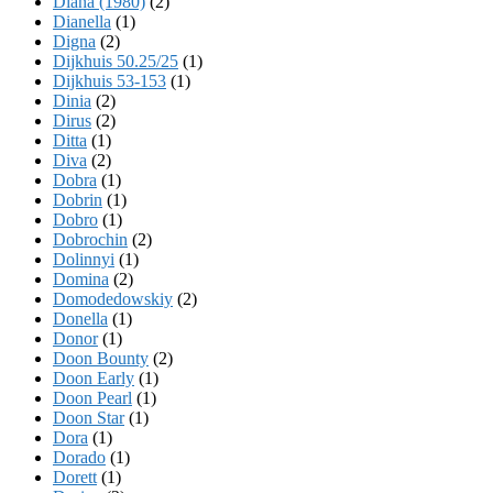
Diana (1980)
(2)
Dianella
(1)
Digna
(2)
Dijkhuis 50.25/25
(1)
Dijkhuis 53-153
(1)
Dinia
(2)
Dirus
(2)
Ditta
(1)
Diva
(2)
Dobra
(1)
Dobrin
(1)
Dobro
(1)
Dobrochin
(2)
Dolinnyi
(1)
Domina
(2)
Domodedowskiy
(2)
Donella
(1)
Donor
(1)
Doon Bounty
(2)
Doon Early
(1)
Doon Pearl
(1)
Doon Star
(1)
Dora
(1)
Dorado
(1)
Dorett
(1)