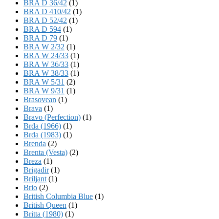
BRA D 36/42
(1)
BRA D 410/42
(1)
BRA D 52/42
(1)
BRA D 594
(1)
BRA D 79
(1)
BRA W 2/32
(1)
BRA W 24/33
(1)
BRA W 36/33
(1)
BRA W 38/33
(1)
BRA W 5/31
(2)
BRA W 9/31
(1)
Brasovean
(1)
Brava
(1)
Bravo (Perfection)
(1)
Brda (1966)
(1)
Brda (1983)
(1)
Brenda
(2)
Brenta (Vesta)
(2)
Breza
(1)
Brigadir
(1)
Briljant
(1)
Brio
(2)
British Columbia Blue
(1)
British Queen
(1)
Britta (1980)
(1)