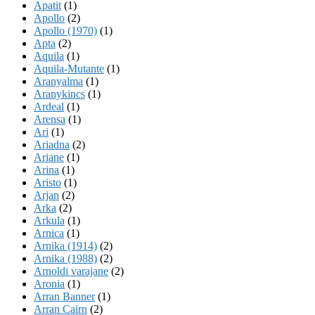
Apatit
(1)
Apollo
(2)
Apollo (1970)
(1)
Apta
(2)
Aquila
(1)
Aquila-Mutante
(1)
Aranyalma
(1)
Aranykincs
(1)
Ardeal
(1)
Arensa
(1)
Ari
(1)
Ariadna
(2)
Ariane
(1)
Arina
(1)
Aristo
(1)
Arjan
(2)
Arka
(2)
Arkula
(1)
Arnica
(1)
Arnika (1914)
(2)
Arnika (1988)
(2)
Arnoldi varajane
(2)
Aronia
(1)
Arran Banner
(1)
Arran Cairn
(2)