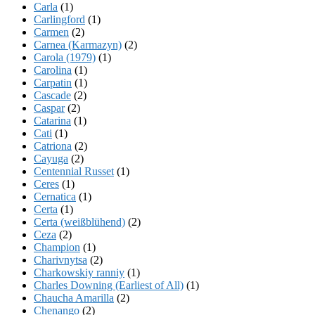
Carla
(1)
Carlingford
(1)
Carmen
(2)
Carnea (Karmazyn)
(2)
Carola (1979)
(1)
Carolina
(1)
Carpatin
(1)
Cascade
(2)
Caspar
(2)
Catarina
(1)
Cati
(1)
Catriona
(2)
Cayuga
(2)
Centennial Russet
(1)
Ceres
(1)
Cernatica
(1)
Certa
(1)
Certa (weißblühend)
(2)
Ceza
(2)
Champion
(1)
Charivnytsa
(2)
Charkowskiy ranniy
(1)
Charles Downing (Earliest of All)
(1)
Chaucha Amarilla
(2)
Chenango
(2)