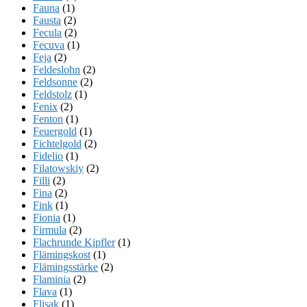
Fauna
(1)
Fausta
(2)
Fecula
(2)
Fecuva
(1)
Feja
(2)
Feldeslohn
(2)
Feldsonne
(2)
Feldstolz
(1)
Fenix
(2)
Fenton
(1)
Feuergold
(1)
Fichtelgold
(2)
Fidelio
(1)
Filatowskiy
(2)
Filli
(2)
Fina
(2)
Fink
(1)
Fionia
(1)
Firmula
(2)
Flachrunde Kipfler
(1)
Flämingskost
(1)
Flämingsstärke
(2)
Flaminia
(2)
Flava
(1)
Flisak
(1)