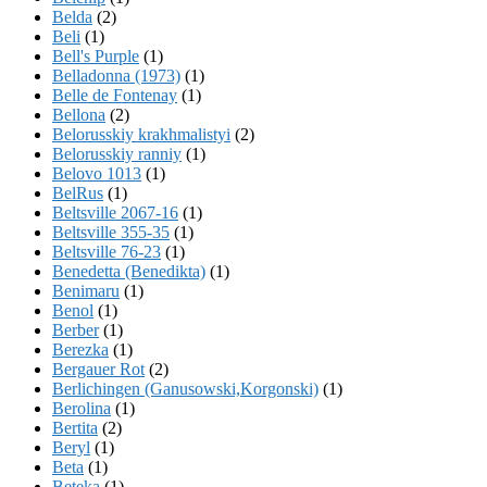
Belda
(2)
Beli
(1)
Bell's Purple
(1)
Belladonna (1973)
(1)
Belle de Fontenay
(1)
Bellona
(2)
Belorusskiy krakhmalistyi
(2)
Belorusskiy ranniy
(1)
Belovo 1013
(1)
BelRus
(1)
Beltsville 2067-16
(1)
Beltsville 355-35
(1)
Beltsville 76-23
(1)
Benedetta (Benedikta)
(1)
Benimaru
(1)
Benol
(1)
Berber
(1)
Berezka
(1)
Bergauer Rot
(2)
Berlichingen (Ganusowski,Korgonski)
(1)
Berolina
(1)
Bertita
(2)
Beryl
(1)
Beta
(1)
Beteka
(1)