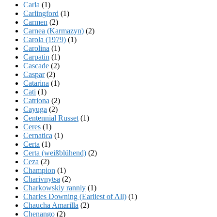
Carla
(1)
Carlingford
(1)
Carmen
(2)
Carnea (Karmazyn)
(2)
Carola (1979)
(1)
Carolina
(1)
Carpatin
(1)
Cascade
(2)
Caspar
(2)
Catarina
(1)
Cati
(1)
Catriona
(2)
Cayuga
(2)
Centennial Russet
(1)
Ceres
(1)
Cernatica
(1)
Certa
(1)
Certa (weißblühend)
(2)
Ceza
(2)
Champion
(1)
Charivnytsa
(2)
Charkowskiy ranniy
(1)
Charles Downing (Earliest of All)
(1)
Chaucha Amarilla
(2)
Chenango
(2)