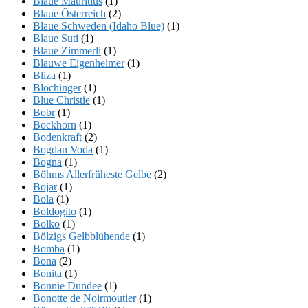
Blaue Mauritius
(1)
Blaue Österreich
(2)
Blaue Schweden (Idaho Blue)
(1)
Blaue Suti
(1)
Blaue Zimmerli
(1)
Blauwe Eigenheimer
(1)
Bliza
(1)
Blochinger
(1)
Blue Christie
(1)
Bobr
(1)
Bockhorn
(1)
Bodenkraft
(2)
Bogdan Voda
(1)
Bogna
(1)
Böhms Allerfrüheste Gelbe
(2)
Bojar
(1)
Bola
(1)
Boldogito
(1)
Bolko
(1)
Bölzigs Gelbblühende
(1)
Bomba
(1)
Bona
(2)
Bonita
(1)
Bonnie Dundee
(1)
Bonotte de Noirmoutier
(1)