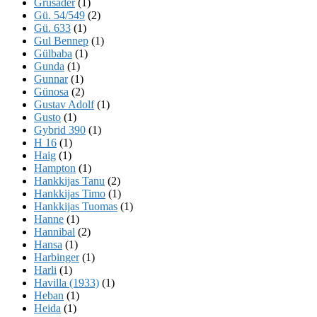
Grusader
(1)
Gü. 54/549
(2)
Gü. 633
(1)
Gul Bennep
(1)
Gülbaba
(1)
Gunda
(1)
Gunnar
(1)
Günosa
(2)
Gustav Adolf
(1)
Gusto
(1)
Gybrid 390
(1)
H 16
(1)
Haig
(1)
Hampton
(1)
Hankkijas Tanu
(2)
Hankkijas Timo
(1)
Hankkijas Tuomas
(1)
Hanne
(1)
Hannibal
(2)
Hansa
(1)
Harbinger
(1)
Harli
(1)
Havilla (1933)
(1)
Heban
(1)
Heida
(1)