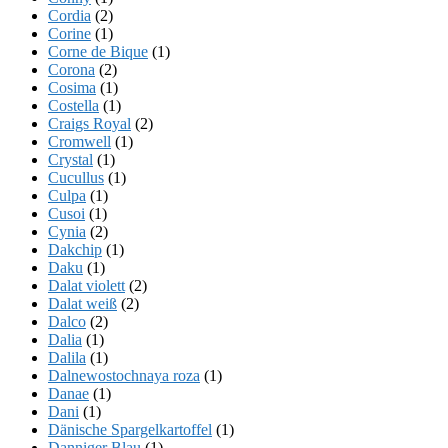
Cordia
(2)
Corine
(1)
Corne de Bique
(1)
Corona
(2)
Cosima
(1)
Costella
(1)
Craigs Royal
(2)
Cromwell
(1)
Crystal
(1)
Cucullus
(1)
Culpa
(1)
Cusoi
(1)
Cynia
(2)
Dakchip
(1)
Daku
(1)
Dalat violett
(2)
Dalat weiß
(2)
Dalco
(2)
Dalia
(1)
Dalila
(1)
Dalnewostochnaya roza
(1)
Danae
(1)
Dani
(1)
Dänische Spargelkartoffel
(1)
Danniger Blau
(1)