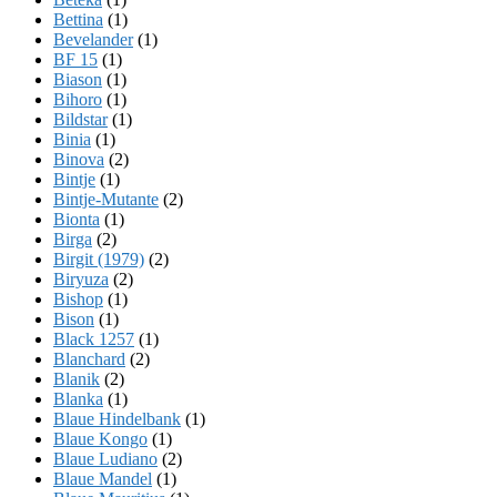
Bettina
(1)
Bevelander
(1)
BF 15
(1)
Biason
(1)
Bihoro
(1)
Bildstar
(1)
Binia
(1)
Binova
(2)
Bintje
(1)
Bintje-Mutante
(2)
Bionta
(1)
Birga
(2)
Birgit (1979)
(2)
Biryuza
(2)
Bishop
(1)
Bison
(1)
Black 1257
(1)
Blanchard
(2)
Blanik
(2)
Blanka
(1)
Blaue Hindelbank
(1)
Blaue Kongo
(1)
Blaue Ludiano
(2)
Blaue Mandel
(1)