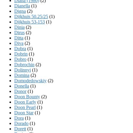
Diana (1980)
(2)
Dianella
(1)
Digna
(2)
Dijkhuis 50.25/25
(1)
Dijkhuis 53-153
(1)
Dinia
(2)
Dirus
(2)
Ditta
(1)
Diva
(2)
Dobra
(1)
Dobrin
(1)
Dobro
(1)
Dobrochin
(2)
Dolinnyi
(1)
Domina
(2)
Domodedowskiy
(2)
Donella
(1)
Donor
(1)
Doon Bounty
(2)
Doon Early
(1)
Doon Pearl
(1)
Doon Star
(1)
Dora
(1)
Dorado
(1)
Dorett
(1)