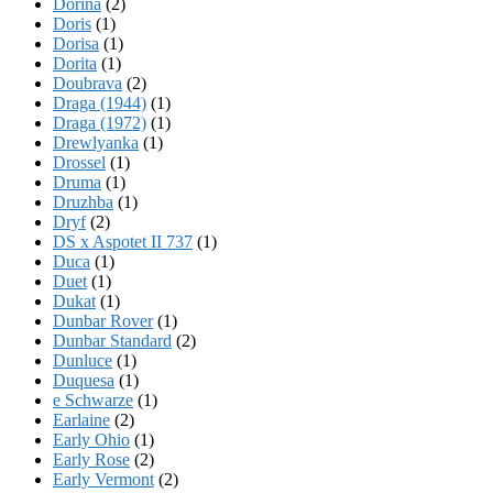
Dorina
(2)
Doris
(1)
Dorisa
(1)
Dorita
(1)
Doubrava
(2)
Draga (1944)
(1)
Draga (1972)
(1)
Drewlyanka
(1)
Drossel
(1)
Druma
(1)
Druzhba
(1)
Dryf
(2)
DS x Aspotet II 737
(1)
Duca
(1)
Duet
(1)
Dukat
(1)
Dunbar Rover
(1)
Dunbar Standard
(2)
Dunluce
(1)
Duquesa
(1)
e Schwarze
(1)
Earlaine
(2)
Early Ohio
(1)
Early Rose
(2)
Early Vermont
(2)