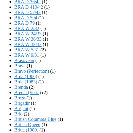
BRA D 36/42
(1)
BRA D 410/42
(1)
BRA D 52/42
(1)
BRA D 594
(1)
BRA D 79
(1)
BRA W 2/32
(1)
BRA W 24/33
(1)
BRA W 36/33
(1)
BRA W 38/33
(1)
BRA W 5/31
(2)
BRA W 9/31
(1)
Brasovean
(1)
Brava
(1)
Bravo (Perfection)
(1)
Brda (1966)
(1)
Brda (1983)
(1)
Brenda
(2)
Brenta (Vesta)
(2)
Breza
(1)
Brigadir
(1)
Briljant
(1)
Brio
(2)
British Columbia Blue
(1)
British Queen
(1)
Britta (1980)
(1)