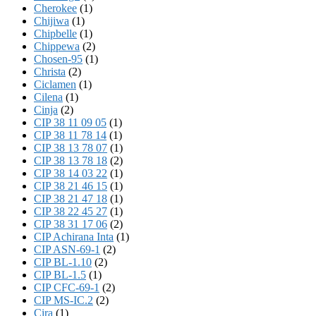
Cherokee
(1)
Chijiwa
(1)
Chipbelle
(1)
Chippewa
(2)
Chosen-95
(1)
Christa
(2)
Ciclamen
(1)
Cilena
(1)
Cinja
(2)
CIP 38 11 09 05
(1)
CIP 38 11 78 14
(1)
CIP 38 13 78 07
(1)
CIP 38 13 78 18
(2)
CIP 38 14 03 22
(1)
CIP 38 21 46 15
(1)
CIP 38 21 47 18
(1)
CIP 38 22 45 27
(1)
CIP 38 31 17 06
(2)
CIP Achirana Inta
(1)
CIP ASN-69-1
(2)
CIP BL-1.10
(2)
CIP BL-1.5
(1)
CIP CFC-69-1
(2)
CIP MS-IC.2
(2)
Cira
(1)