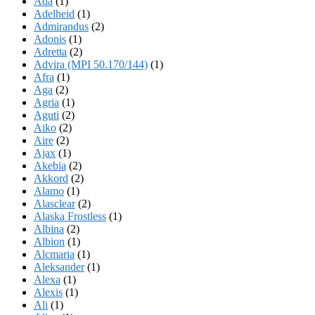
Ada
(1)
Adelheid
(1)
Admirandus
(2)
Adonis
(1)
Adretta
(2)
Advira (MPI 50.170/144)
(1)
Afra
(1)
Aga
(2)
Agria
(1)
Aguti
(2)
Aiko
(2)
Aire
(2)
Ajax
(1)
Akebia
(2)
Akkord
(2)
Alamo
(1)
Alasclear
(2)
Alaska Frostless
(1)
Albina
(2)
Albion
(1)
Alcmaria
(1)
Aleksander
(1)
Alexa
(1)
Alexis
(1)
Ali
(1)