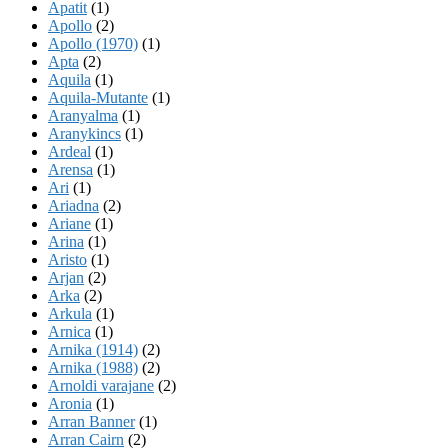
Apatit
(1)
Apollo
(2)
Apollo (1970)
(1)
Apta
(2)
Aquila
(1)
Aquila-Mutante
(1)
Aranyalma
(1)
Aranykincs
(1)
Ardeal
(1)
Arensa
(1)
Ari
(1)
Ariadna
(2)
Ariane
(1)
Arina
(1)
Aristo
(1)
Arjan
(2)
Arka
(2)
Arkula
(1)
Arnica
(1)
Arnika (1914)
(2)
Arnika (1988)
(2)
Arnoldi varajane
(2)
Aronia
(1)
Arran Banner
(1)
Arran Cairn
(2)