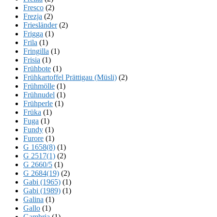
Fresco
(2)
Frezja
(2)
Friesländer
(2)
Frigga
(1)
Frila
(1)
Fringilla
(1)
Frisia
(1)
Frühbote
(1)
Frühkartoffel Prättigau (Müsli)
(2)
Frühmölle
(1)
Frühnudel
(1)
Frühperle
(1)
Früka
(1)
Fuga
(1)
Fundy
(1)
Furore
(1)
G 1658(8)
(1)
G 2517(1)
(2)
G 2660/5
(1)
G 2684(19)
(2)
Gabi (1965)
(1)
Gabi (1989)
(1)
Galina
(1)
Gallo
(1)
Gambria
(1)