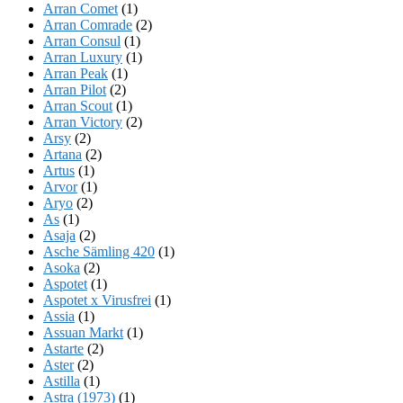
Arran Comet
(1)
Arran Comrade
(2)
Arran Consul
(1)
Arran Luxury
(1)
Arran Peak
(1)
Arran Pilot
(2)
Arran Scout
(1)
Arran Victory
(2)
Arsy
(2)
Artana
(2)
Artus
(1)
Arvor
(1)
Aryo
(2)
As
(1)
Asaja
(2)
Asche Sämling 420
(1)
Asoka
(2)
Aspotet
(1)
Aspotet x Virusfrei
(1)
Assia
(1)
Assuan Markt
(1)
Astarte
(2)
Aster
(2)
Astilla
(1)
Astra (1973)
(1)