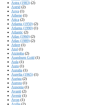
Astra (1983)
(2)
Astrid
(2)
Asva
(1)
Athene
(1)
Atica
(2)
Atlanta (1950)
(2)
Atlanta (1990)
(1)
Atlantic
(2)
Atlas (1960)
(2)
Atlas (1989)
(2)
Atleet
(1)
Atol
(1)
Atzimba
(2)
Augsburg Gold
(1)
Aula
(1)
Aura
(1)
Auralia
(1)
Aurelia (1965)
(1)
Auriga
(2)
Aurora
(1)
Ausonia
(1)
Avanti
(2)
Avenir
(1)
Avon
(1)
Axilia
(2)