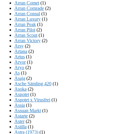
Arran Comet
(1)
Arran Comrade
(2)
Arran Consul
(1)
Arran Luxury
(1)
Arran Peak
(1)
Arran Pilot
(2)
Arran Scout
(1)
Arran Victory
(2)
Arsy
(2)
Artana
(2)
Artus
(1)
Arvor
(1)
Aryo
(2)
As
(1)
Asaja
(2)
Asche Sämling 420
(1)
Asoka
(2)
Aspotet
(1)
Aspotet x Virusfrei
(1)
Assia
(1)
Assuan Markt
(1)
Astarte
(2)
Aster
(2)
Astilla
(1)
Astra (1973)
(1)