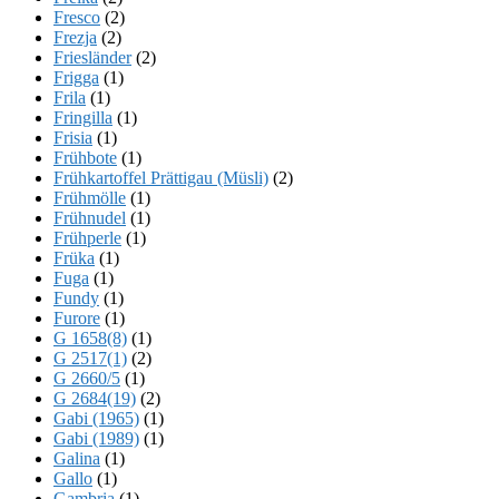
Fresco
(2)
Frezja
(2)
Friesländer
(2)
Frigga
(1)
Frila
(1)
Fringilla
(1)
Frisia
(1)
Frühbote
(1)
Frühkartoffel Prättigau (Müsli)
(2)
Frühmölle
(1)
Frühnudel
(1)
Frühperle
(1)
Früka
(1)
Fuga
(1)
Fundy
(1)
Furore
(1)
G 1658(8)
(1)
G 2517(1)
(2)
G 2660/5
(1)
G 2684(19)
(2)
Gabi (1965)
(1)
Gabi (1989)
(1)
Galina
(1)
Gallo
(1)
Gambria
(1)