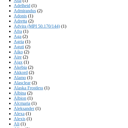
Ada
(1)
Adelheid
(1)
Admirandus
(2)
Adonis
(1)
Adretta
(2)
Advira (MPI 50.170/144)
(1)
Afra
(1)
Aga
(2)
Agria
(1)
Aguti
(2)
Aiko
(2)
Aire
(2)
Ajax
(1)
Akebia
(2)
Akkord
(2)
Alamo
(1)
Alasclear
(2)
Alaska Frostless
(1)
Albina
(2)
Albion
(1)
Alcmaria
(1)
Aleksander
(1)
Alexa
(1)
Alexis
(1)
Ali
(1)