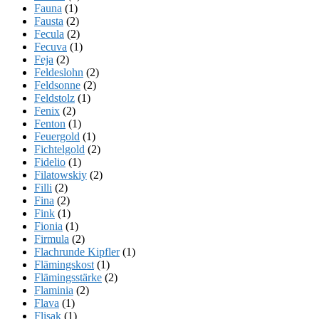
Fauna
(1)
Fausta
(2)
Fecula
(2)
Fecuva
(1)
Feja
(2)
Feldeslohn
(2)
Feldsonne
(2)
Feldstolz
(1)
Fenix
(2)
Fenton
(1)
Feuergold
(1)
Fichtelgold
(2)
Fidelio
(1)
Filatowskiy
(2)
Filli
(2)
Fina
(2)
Fink
(1)
Fionia
(1)
Firmula
(2)
Flachrunde Kipfler
(1)
Flämingskost
(1)
Flämingsstärke
(2)
Flaminia
(2)
Flava
(1)
Flisak
(1)