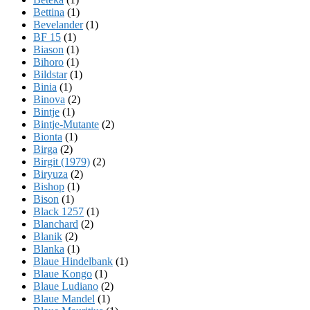
Bettina
(1)
Bevelander
(1)
BF 15
(1)
Biason
(1)
Bihoro
(1)
Bildstar
(1)
Binia
(1)
Binova
(2)
Bintje
(1)
Bintje-Mutante
(2)
Bionta
(1)
Birga
(2)
Birgit (1979)
(2)
Biryuza
(2)
Bishop
(1)
Bison
(1)
Black 1257
(1)
Blanchard
(2)
Blanik
(2)
Blanka
(1)
Blaue Hindelbank
(1)
Blaue Kongo
(1)
Blaue Ludiano
(2)
Blaue Mandel
(1)