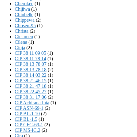
Cherokee
(1)
Chijiwa
(1)
Chipbelle
(1)
Chippewa
(2)
Chosen-95
(1)
Christa
(2)
Ciclamen
(1)
Cilena
(1)
Cinja
(2)
CIP 38 11 09 05
(1)
CIP 38 11 78 14
(1)
CIP 38 13 78 07
(1)
CIP 38 13 78 18
(2)
CIP 38 14 03 22
(1)
CIP 38 21 46 15
(1)
CIP 38 21 47 18
(1)
CIP 38 22 45 27
(1)
CIP 38 31 17 06
(2)
CIP Achirana Inta
(1)
CIP ASN-69-1
(2)
CIP BL-1.10
(2)
CIP BL-1.5
(1)
CIP CFC-69-1
(2)
CIP MS-IC.2
(2)
Cira
(1)