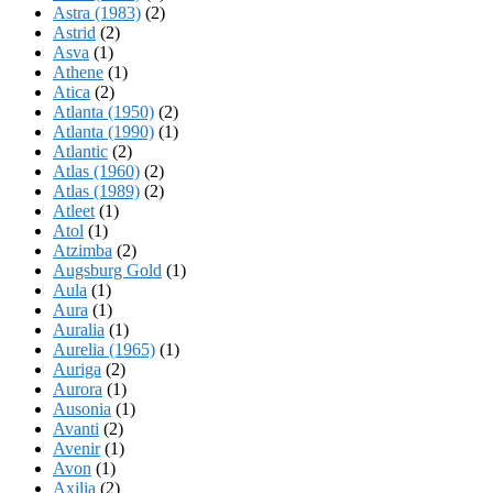
Astra (1983)
(2)
Astrid
(2)
Asva
(1)
Athene
(1)
Atica
(2)
Atlanta (1950)
(2)
Atlanta (1990)
(1)
Atlantic
(2)
Atlas (1960)
(2)
Atlas (1989)
(2)
Atleet
(1)
Atol
(1)
Atzimba
(2)
Augsburg Gold
(1)
Aula
(1)
Aura
(1)
Auralia
(1)
Aurelia (1965)
(1)
Auriga
(2)
Aurora
(1)
Ausonia
(1)
Avanti
(2)
Avenir
(1)
Avon
(1)
Axilia
(2)