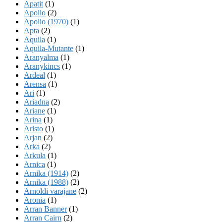
Apatit
(1)
Apollo
(2)
Apollo (1970)
(1)
Apta
(2)
Aquila
(1)
Aquila-Mutante
(1)
Aranyalma
(1)
Aranykincs
(1)
Ardeal
(1)
Arensa
(1)
Ari
(1)
Ariadna
(2)
Ariane
(1)
Arina
(1)
Aristo
(1)
Arjan
(2)
Arka
(2)
Arkula
(1)
Arnica
(1)
Arnika (1914)
(2)
Arnika (1988)
(2)
Arnoldi varajane
(2)
Aronia
(1)
Arran Banner
(1)
Arran Cairn
(2)