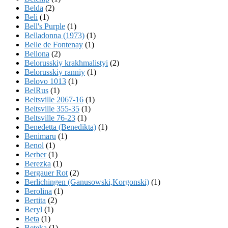
Belda
(2)
Beli
(1)
Bell's Purple
(1)
Belladonna (1973)
(1)
Belle de Fontenay
(1)
Bellona
(2)
Belorusskiy krakhmalistyi
(2)
Belorusskiy ranniy
(1)
Belovo 1013
(1)
BelRus
(1)
Beltsville 2067-16
(1)
Beltsville 355-35
(1)
Beltsville 76-23
(1)
Benedetta (Benedikta)
(1)
Benimaru
(1)
Benol
(1)
Berber
(1)
Berezka
(1)
Bergauer Rot
(2)
Berlichingen (Ganusowski,Korgonski)
(1)
Berolina
(1)
Bertita
(2)
Beryl
(1)
Beta
(1)
Beteka
(1)