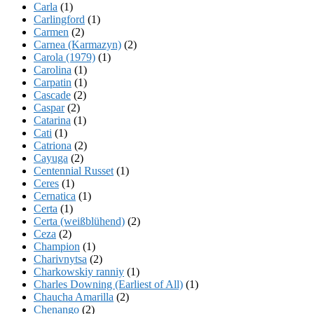
Carla
(1)
Carlingford
(1)
Carmen
(2)
Carnea (Karmazyn)
(2)
Carola (1979)
(1)
Carolina
(1)
Carpatin
(1)
Cascade
(2)
Caspar
(2)
Catarina
(1)
Cati
(1)
Catriona
(2)
Cayuga
(2)
Centennial Russet
(1)
Ceres
(1)
Cernatica
(1)
Certa
(1)
Certa (weißblühend)
(2)
Ceza
(2)
Champion
(1)
Charivnytsa
(2)
Charkowskiy ranniy
(1)
Charles Downing (Earliest of All)
(1)
Chaucha Amarilla
(2)
Chenango
(2)