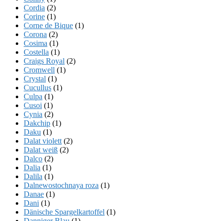
Cordia
(2)
Corine
(1)
Corne de Bique
(1)
Corona
(2)
Cosima
(1)
Costella
(1)
Craigs Royal
(2)
Cromwell
(1)
Crystal
(1)
Cucullus
(1)
Culpa
(1)
Cusoi
(1)
Cynia
(2)
Dakchip
(1)
Daku
(1)
Dalat violett
(2)
Dalat weiß
(2)
Dalco
(2)
Dalia
(1)
Dalila
(1)
Dalnewostochnaya roza
(1)
Danae
(1)
Dani
(1)
Dänische Spargelkartoffel
(1)
Danniger Blau
(1)