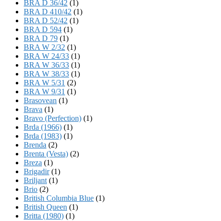
BRA D 36/42
(1)
BRA D 410/42
(1)
BRA D 52/42
(1)
BRA D 594
(1)
BRA D 79
(1)
BRA W 2/32
(1)
BRA W 24/33
(1)
BRA W 36/33
(1)
BRA W 38/33
(1)
BRA W 5/31
(2)
BRA W 9/31
(1)
Brasovean
(1)
Brava
(1)
Bravo (Perfection)
(1)
Brda (1966)
(1)
Brda (1983)
(1)
Brenda
(2)
Brenta (Vesta)
(2)
Breza
(1)
Brigadir
(1)
Briljant
(1)
Brio
(2)
British Columbia Blue
(1)
British Queen
(1)
Britta (1980)
(1)