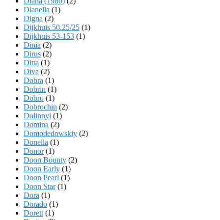
Diana (1980)
(2)
Dianella
(1)
Digna
(2)
Dijkhuis 50.25/25
(1)
Dijkhuis 53-153
(1)
Dinia
(2)
Dirus
(2)
Ditta
(1)
Diva
(2)
Dobra
(1)
Dobrin
(1)
Dobro
(1)
Dobrochin
(2)
Dolinnyi
(1)
Domina
(2)
Domodedowskiy
(2)
Donella
(1)
Donor
(1)
Doon Bounty
(2)
Doon Early
(1)
Doon Pearl
(1)
Doon Star
(1)
Dora
(1)
Dorado
(1)
Dorett
(1)