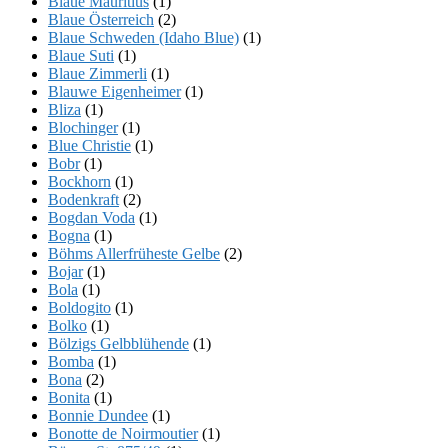
Blaue Mauritius
(1)
Blaue Österreich
(2)
Blaue Schweden (Idaho Blue)
(1)
Blaue Suti
(1)
Blaue Zimmerli
(1)
Blauwe Eigenheimer
(1)
Bliza
(1)
Blochinger
(1)
Blue Christie
(1)
Bobr
(1)
Bockhorn
(1)
Bodenkraft
(2)
Bogdan Voda
(1)
Bogna
(1)
Böhms Allerfrüheste Gelbe
(2)
Bojar
(1)
Bola
(1)
Boldogito
(1)
Bolko
(1)
Bölzigs Gelbblühende
(1)
Bomba
(1)
Bona
(2)
Bonita
(1)
Bonnie Dundee
(1)
Bonotte de Noirmoutier
(1)