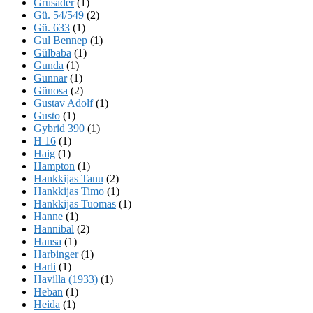
Grusader
(1)
Gü. 54/549
(2)
Gü. 633
(1)
Gul Bennep
(1)
Gülbaba
(1)
Gunda
(1)
Gunnar
(1)
Günosa
(2)
Gustav Adolf
(1)
Gusto
(1)
Gybrid 390
(1)
H 16
(1)
Haig
(1)
Hampton
(1)
Hankkijas Tanu
(2)
Hankkijas Timo
(1)
Hankkijas Tuomas
(1)
Hanne
(1)
Hannibal
(2)
Hansa
(1)
Harbinger
(1)
Harli
(1)
Havilla (1933)
(1)
Heban
(1)
Heida
(1)