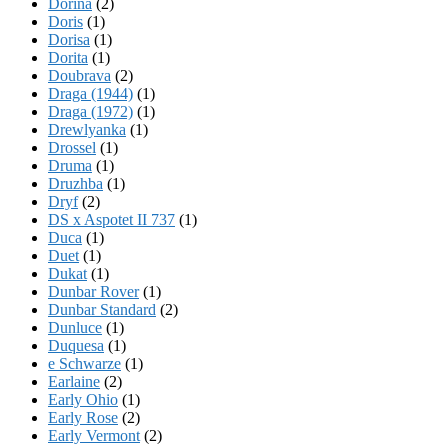
Dorina
(2)
Doris
(1)
Dorisa
(1)
Dorita
(1)
Doubrava
(2)
Draga (1944)
(1)
Draga (1972)
(1)
Drewlyanka
(1)
Drossel
(1)
Druma
(1)
Druzhba
(1)
Dryf
(2)
DS x Aspotet II 737
(1)
Duca
(1)
Duet
(1)
Dukat
(1)
Dunbar Rover
(1)
Dunbar Standard
(2)
Dunluce
(1)
Duquesa
(1)
e Schwarze
(1)
Earlaine
(2)
Early Ohio
(1)
Early Rose
(2)
Early Vermont
(2)