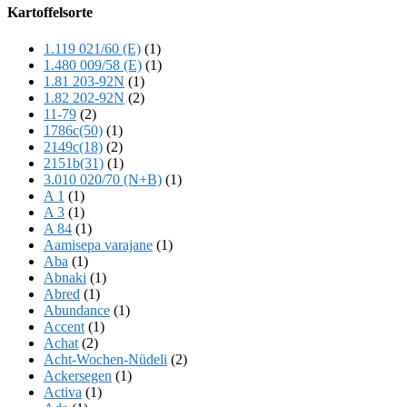
Offscreen
Kartoffelsorte
Content
1.119 021/60 (E)
(1)
1.480 009/58 (E)
(1)
1.81 203-92N
(1)
1.82 202-92N
(2)
11-79
(2)
1786c(50)
(1)
2149c(18)
(2)
2151b(31)
(1)
3.010 020/70 (N+B)
(1)
A 1
(1)
A 3
(1)
A 84
(1)
Aamisepa varajane
(1)
Aba
(1)
Abnaki
(1)
Abred
(1)
Abundance
(1)
Accent
(1)
Achat
(2)
Acht-Wochen-Nüdeli
(2)
Ackersegen
(1)
Activa
(1)