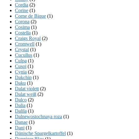
Cordia
(2)
Corine
(1)
Corne de Bique
(1)
Corona
(2)
Cosima
(1)
Costella
(1)
Craigs Royal
(2)
Cromwell
(1)
Crystal
(1)
Cucullus
(1)
Culpa
(1)
Cusoi
(1)
Cynia
(2)
Dakchip
(1)
Daku
(1)
Dalat violett
(2)
Dalat weiß
(2)
Dalco
(2)
Dalia
(1)
Dalila
(1)
Dalnewostochnaya roza
(1)
Danae
(1)
Dani
(1)
Dänische Spargelkartoffel
(1)
Danniger Blau
(1)