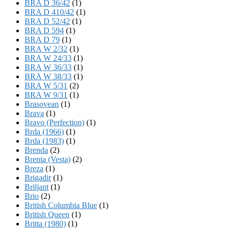
BRA D 36/42
(1)
BRA D 410/42
(1)
BRA D 52/42
(1)
BRA D 594
(1)
BRA D 79
(1)
BRA W 2/32
(1)
BRA W 24/33
(1)
BRA W 36/33
(1)
BRA W 38/33
(1)
BRA W 5/31
(2)
BRA W 9/31
(1)
Brasovean
(1)
Brava
(1)
Bravo (Perfection)
(1)
Brda (1966)
(1)
Brda (1983)
(1)
Brenda
(2)
Brenta (Vesta)
(2)
Breza
(1)
Brigadir
(1)
Briljant
(1)
Brio
(2)
British Columbia Blue
(1)
British Queen
(1)
Britta (1980)
(1)