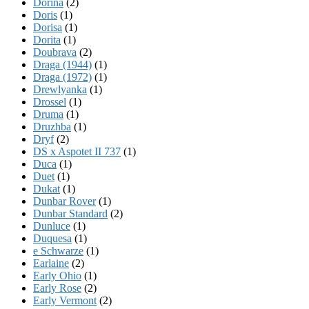
Dorina
(2)
Doris
(1)
Dorisa
(1)
Dorita
(1)
Doubrava
(2)
Draga (1944)
(1)
Draga (1972)
(1)
Drewlyanka
(1)
Drossel
(1)
Druma
(1)
Druzhba
(1)
Dryf
(2)
DS x Aspotet II 737
(1)
Duca
(1)
Duet
(1)
Dukat
(1)
Dunbar Rover
(1)
Dunbar Standard
(2)
Dunluce
(1)
Duquesa
(1)
e Schwarze
(1)
Earlaine
(2)
Early Ohio
(1)
Early Rose
(2)
Early Vermont
(2)