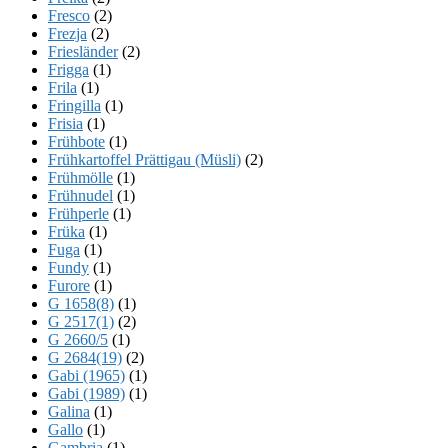
Fresco
(2)
Frezja
(2)
Friesländer
(2)
Frigga
(1)
Frila
(1)
Fringilla
(1)
Frisia
(1)
Frühbote
(1)
Frühkartoffel Prättigau (Müsli)
(2)
Frühmölle
(1)
Frühnudel
(1)
Frühperle
(1)
Früka
(1)
Fuga
(1)
Fundy
(1)
Furore
(1)
G 1658(8)
(1)
G 2517(1)
(2)
G 2660/5
(1)
G 2684(19)
(2)
Gabi (1965)
(1)
Gabi (1989)
(1)
Galina
(1)
Gallo
(1)
Gambria
(1)