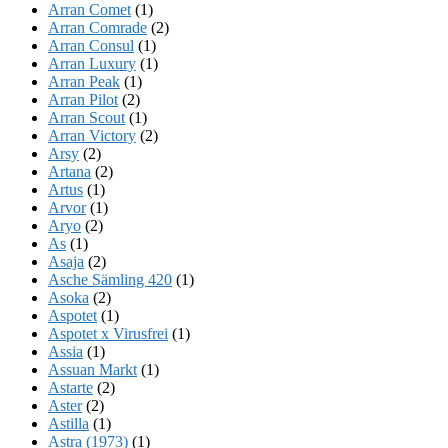
Arran Comet
(1)
Arran Comrade
(2)
Arran Consul
(1)
Arran Luxury
(1)
Arran Peak
(1)
Arran Pilot
(2)
Arran Scout
(1)
Arran Victory
(2)
Arsy
(2)
Artana
(2)
Artus
(1)
Arvor
(1)
Aryo
(2)
As
(1)
Asaja
(2)
Asche Sämling 420
(1)
Asoka
(2)
Aspotet
(1)
Aspotet x Virusfrei
(1)
Assia
(1)
Assuan Markt
(1)
Astarte
(2)
Aster
(2)
Astilla
(1)
Astra (1973)
(1)