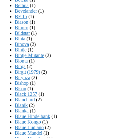
Bettina
(1)
Bevelander
(1)
BF 15
(1)
Biason
(1)
Bihoro
(1)
Bildstar
(1)
Binia
(1)
Binova
(2)
Bintje
(1)
Bintje-Mutante
(2)
Bionta
(1)
Birga
(2)
Birgit (1979)
(2)
Biryuza
(2)
Bishop
(1)
Bison
(1)
Black 1257
(1)
Blanchard
(2)
Blanik
(2)
Blanka
(1)
Blaue Hindelbank
(1)
Blaue Kongo
(1)
Blaue Ludiano
(2)
Blaue Mandel
(1)