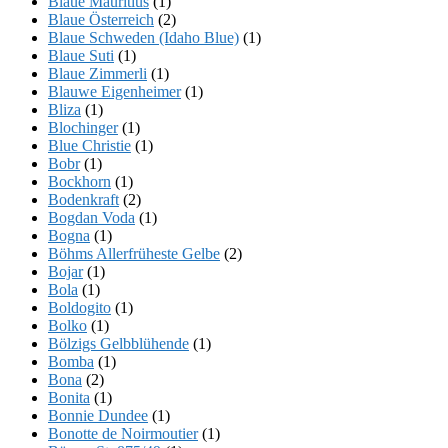
Blaue Mauritius
(1)
Blaue Österreich
(2)
Blaue Schweden (Idaho Blue)
(1)
Blaue Suti
(1)
Blaue Zimmerli
(1)
Blauwe Eigenheimer
(1)
Bliza
(1)
Blochinger
(1)
Blue Christie
(1)
Bobr
(1)
Bockhorn
(1)
Bodenkraft
(2)
Bogdan Voda
(1)
Bogna
(1)
Böhms Allerfrüheste Gelbe
(2)
Bojar
(1)
Bola
(1)
Boldogito
(1)
Bolko
(1)
Bölzigs Gelbblühende
(1)
Bomba
(1)
Bona
(2)
Bonita
(1)
Bonnie Dundee
(1)
Bonotte de Noirmoutier
(1)