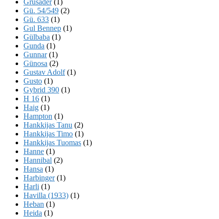
Grusader
(1)
Gü. 54/549
(2)
Gü. 633
(1)
Gul Bennep
(1)
Gülbaba
(1)
Gunda
(1)
Gunnar
(1)
Günosa
(2)
Gustav Adolf
(1)
Gusto
(1)
Gybrid 390
(1)
H 16
(1)
Haig
(1)
Hampton
(1)
Hankkijas Tanu
(2)
Hankkijas Timo
(1)
Hankkijas Tuomas
(1)
Hanne
(1)
Hannibal
(2)
Hansa
(1)
Harbinger
(1)
Harli
(1)
Havilla (1933)
(1)
Heban
(1)
Heida
(1)