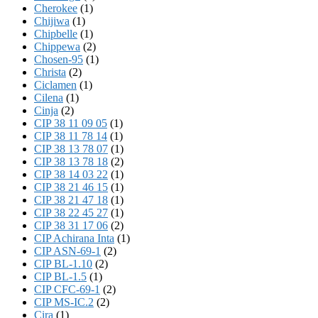
Cherokee
(1)
Chijiwa
(1)
Chipbelle
(1)
Chippewa
(2)
Chosen-95
(1)
Christa
(2)
Ciclamen
(1)
Cilena
(1)
Cinja
(2)
CIP 38 11 09 05
(1)
CIP 38 11 78 14
(1)
CIP 38 13 78 07
(1)
CIP 38 13 78 18
(2)
CIP 38 14 03 22
(1)
CIP 38 21 46 15
(1)
CIP 38 21 47 18
(1)
CIP 38 22 45 27
(1)
CIP 38 31 17 06
(2)
CIP Achirana Inta
(1)
CIP ASN-69-1
(2)
CIP BL-1.10
(2)
CIP BL-1.5
(1)
CIP CFC-69-1
(2)
CIP MS-IC.2
(2)
Cira
(1)