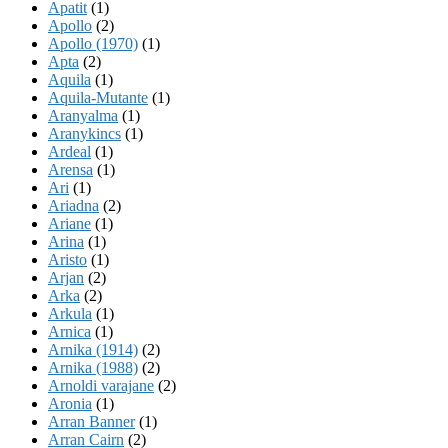
Apatit
(1)
Apollo
(2)
Apollo (1970)
(1)
Apta
(2)
Aquila
(1)
Aquila-Mutante
(1)
Aranyalma
(1)
Aranykincs
(1)
Ardeal
(1)
Arensa
(1)
Ari
(1)
Ariadna
(2)
Ariane
(1)
Arina
(1)
Aristo
(1)
Arjan
(2)
Arka
(2)
Arkula
(1)
Arnica
(1)
Arnika (1914)
(2)
Arnika (1988)
(2)
Arnoldi varajane
(2)
Aronia
(1)
Arran Banner
(1)
Arran Cairn
(2)