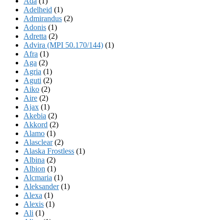
Ada
(1)
Adelheid
(1)
Admirandus
(2)
Adonis
(1)
Adretta
(2)
Advira (MPI 50.170/144)
(1)
Afra
(1)
Aga
(2)
Agria
(1)
Aguti
(2)
Aiko
(2)
Aire
(2)
Ajax
(1)
Akebia
(2)
Akkord
(2)
Alamo
(1)
Alasclear
(2)
Alaska Frostless
(1)
Albina
(2)
Albion
(1)
Alcmaria
(1)
Aleksander
(1)
Alexa
(1)
Alexis
(1)
Ali
(1)