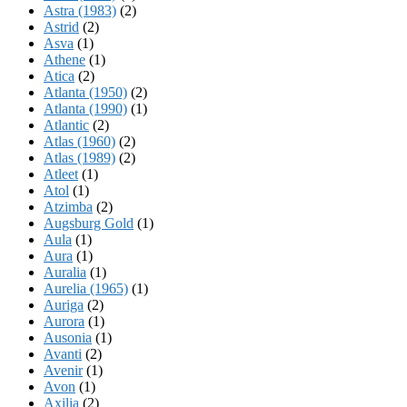
Astra (1983)
(2)
Astrid
(2)
Asva
(1)
Athene
(1)
Atica
(2)
Atlanta (1950)
(2)
Atlanta (1990)
(1)
Atlantic
(2)
Atlas (1960)
(2)
Atlas (1989)
(2)
Atleet
(1)
Atol
(1)
Atzimba
(2)
Augsburg Gold
(1)
Aula
(1)
Aura
(1)
Auralia
(1)
Aurelia (1965)
(1)
Auriga
(2)
Aurora
(1)
Ausonia
(1)
Avanti
(2)
Avenir
(1)
Avon
(1)
Axilia
(2)