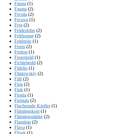
Fauna
(1)
Fausta
(2)
Fecula
(2)
Fecuva
(1)
Feja
(2)
Feldeslohn
(2)
Feldsonne
(2)
Feldstolz
(1)
Fenix
(2)
Fenton
(1)
Feuergold
(1)
Fichtelgold
(2)
Fidelio
(1)
Filatowskiy
(2)
Filli
(2)
Fina
(2)
Fink
(1)
Fionia
(1)
Firmula
(2)
Flachrunde Kipfler
(1)
Flämingskost
(1)
Flämingsstärke
(2)
Flaminia
(2)
Flava
(1)
Flisak
(1)