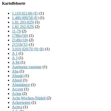
Offscreen
Kartoffelsorte
Content
1.119 021/60 (E)
(1)
1.480 009/58 (E)
(1)
1.81 203-92N
(1)
1.82 202-92N
(2)
11-79
(2)
1786c(50)
(1)
2149c(18)
(2)
2151b(31)
(1)
3.010 020/70 (N+B)
(1)
A 1
(1)
A 3
(1)
A 84
(1)
Aamisepa varajane
(1)
Aba
(1)
Abnaki
(1)
Abred
(1)
Abundance
(1)
Accent
(1)
Achat
(2)
Acht-Wochen-Nüdeli
(2)
Ackersegen
(1)
Activa
(1)