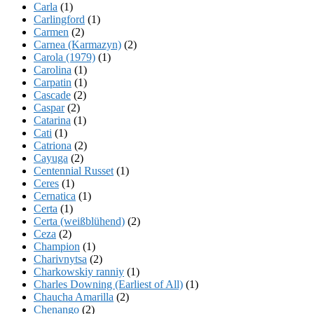
Carla
(1)
Carlingford
(1)
Carmen
(2)
Carnea (Karmazyn)
(2)
Carola (1979)
(1)
Carolina
(1)
Carpatin
(1)
Cascade
(2)
Caspar
(2)
Catarina
(1)
Cati
(1)
Catriona
(2)
Cayuga
(2)
Centennial Russet
(1)
Ceres
(1)
Cernatica
(1)
Certa
(1)
Certa (weißblühend)
(2)
Ceza
(2)
Champion
(1)
Charivnytsa
(2)
Charkowskiy ranniy
(1)
Charles Downing (Earliest of All)
(1)
Chaucha Amarilla
(2)
Chenango
(2)