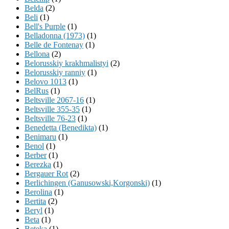
Belda
(2)
Beli
(1)
Bell's Purple
(1)
Belladonna (1973)
(1)
Belle de Fontenay
(1)
Bellona
(2)
Belorusskiy krakhmalistyi
(2)
Belorusskiy ranniy
(1)
Belovo 1013
(1)
BelRus
(1)
Beltsville 2067-16
(1)
Beltsville 355-35
(1)
Beltsville 76-23
(1)
Benedetta (Benedikta)
(1)
Benimaru
(1)
Benol
(1)
Berber
(1)
Berezka
(1)
Bergauer Rot
(2)
Berlichingen (Ganusowski,Korgonski)
(1)
Berolina
(1)
Bertita
(2)
Beryl
(1)
Beta
(1)
Beteka
(1)