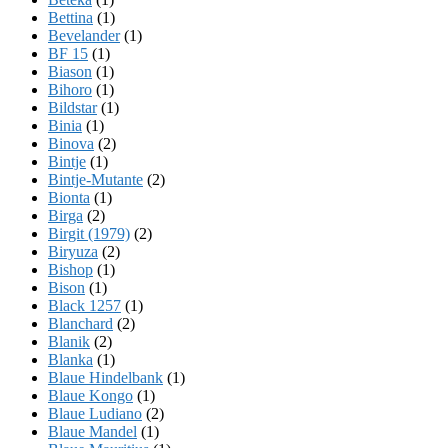
Bettina
(1)
Bevelander
(1)
BF 15
(1)
Biason
(1)
Bihoro
(1)
Bildstar
(1)
Binia
(1)
Binova
(2)
Bintje
(1)
Bintje-Mutante
(2)
Bionta
(1)
Birga
(2)
Birgit (1979)
(2)
Biryuza
(2)
Bishop
(1)
Bison
(1)
Black 1257
(1)
Blanchard
(2)
Blanik
(2)
Blanka
(1)
Blaue Hindelbank
(1)
Blaue Kongo
(1)
Blaue Ludiano
(2)
Blaue Mandel
(1)