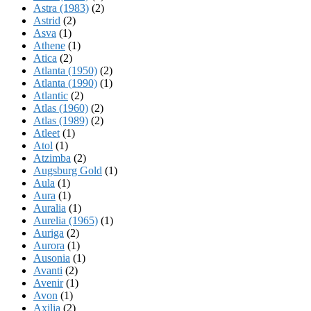
Astra (1983)
(2)
Astrid
(2)
Asva
(1)
Athene
(1)
Atica
(2)
Atlanta (1950)
(2)
Atlanta (1990)
(1)
Atlantic
(2)
Atlas (1960)
(2)
Atlas (1989)
(2)
Atleet
(1)
Atol
(1)
Atzimba
(2)
Augsburg Gold
(1)
Aula
(1)
Aura
(1)
Auralia
(1)
Aurelia (1965)
(1)
Auriga
(2)
Aurora
(1)
Ausonia
(1)
Avanti
(2)
Avenir
(1)
Avon
(1)
Axilia
(2)