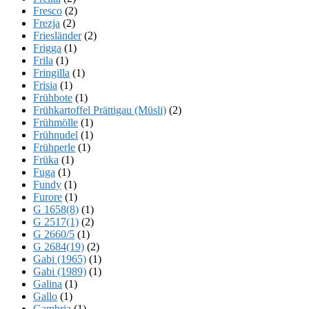
Fresco
(2)
Frezja
(2)
Friesländer
(2)
Frigga
(1)
Frila
(1)
Fringilla
(1)
Frisia
(1)
Frühbote
(1)
Frühkartoffel Prättigau (Müsli)
(2)
Frühmölle
(1)
Frühnudel
(1)
Frühperle
(1)
Früka
(1)
Fuga
(1)
Fundy
(1)
Furore
(1)
G 1658(8)
(1)
G 2517(1)
(2)
G 2660/5
(1)
G 2684(19)
(2)
Gabi (1965)
(1)
Gabi (1989)
(1)
Galina
(1)
Gallo
(1)
Gambria
(1)