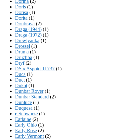
Dorina
(2)
Doris
(1)
Dorisa
(1)
Dorita
(1)
Doubrava
(2)
Draga (1944)
(1)
Draga (1972)
(1)
Drewlyanka
(1)
Drossel
(1)
Druma
(1)
Druzhba
(1)
Dryf
(2)
DS x Aspotet II 737
(1)
Duca
(1)
Duet
(1)
Dukat
(1)
Dunbar Rover
(1)
Dunbar Standard
(2)
Dunluce
(1)
Duquesa
(1)
e Schwarze
(1)
Earlaine
(2)
Early Ohio
(1)
Early Rose
(2)
Early Vermont
(2)