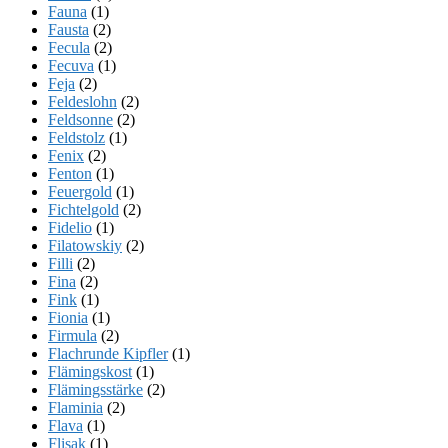
Fauna
(1)
Fausta
(2)
Fecula
(2)
Fecuva
(1)
Feja
(2)
Feldeslohn
(2)
Feldsonne
(2)
Feldstolz
(1)
Fenix
(2)
Fenton
(1)
Feuergold
(1)
Fichtelgold
(2)
Fidelio
(1)
Filatowskiy
(2)
Filli
(2)
Fina
(2)
Fink
(1)
Fionia
(1)
Firmula
(2)
Flachrunde Kipfler
(1)
Flämingskost
(1)
Flämingsstärke
(2)
Flaminia
(2)
Flava
(1)
Flisak
(1)