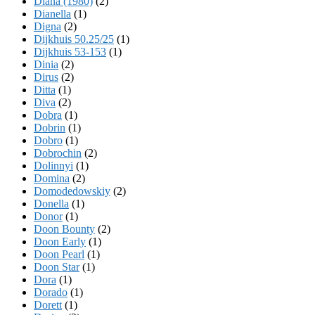
Diana (1980)
(2)
Dianella
(1)
Digna
(2)
Dijkhuis 50.25/25
(1)
Dijkhuis 53-153
(1)
Dinia
(2)
Dirus
(2)
Ditta
(1)
Diva
(2)
Dobra
(1)
Dobrin
(1)
Dobro
(1)
Dobrochin
(2)
Dolinnyi
(1)
Domina
(2)
Domodedowskiy
(2)
Donella
(1)
Donor
(1)
Doon Bounty
(2)
Doon Early
(1)
Doon Pearl
(1)
Doon Star
(1)
Dora
(1)
Dorado
(1)
Dorett
(1)