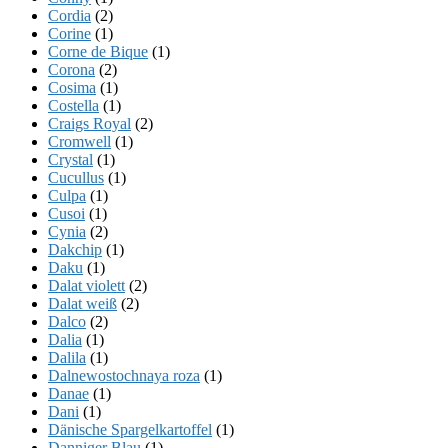
Cordia
(2)
Corine
(1)
Corne de Bique
(1)
Corona
(2)
Cosima
(1)
Costella
(1)
Craigs Royal
(2)
Cromwell
(1)
Crystal
(1)
Cucullus
(1)
Culpa
(1)
Cusoi
(1)
Cynia
(2)
Dakchip
(1)
Daku
(1)
Dalat violett
(2)
Dalat weiß
(2)
Dalco
(2)
Dalia
(1)
Dalila
(1)
Dalnewostochnaya roza
(1)
Danae
(1)
Dani
(1)
Dänische Spargelkartoffel
(1)
Danniger Blau
(1)