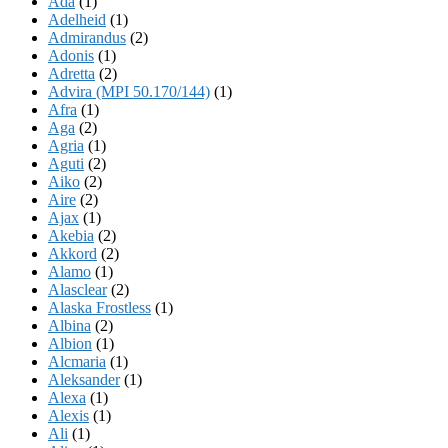
Ada
(1)
Adelheid
(1)
Admirandus
(2)
Adonis
(1)
Adretta
(2)
Advira (MPI 50.170/144)
(1)
Afra
(1)
Aga
(2)
Agria
(1)
Aguti
(2)
Aiko
(2)
Aire
(2)
Ajax
(1)
Akebia
(2)
Akkord
(2)
Alamo
(1)
Alasclear
(2)
Alaska Frostless
(1)
Albina
(2)
Albion
(1)
Alcmaria
(1)
Aleksander
(1)
Alexa
(1)
Alexis
(1)
Ali
(1)