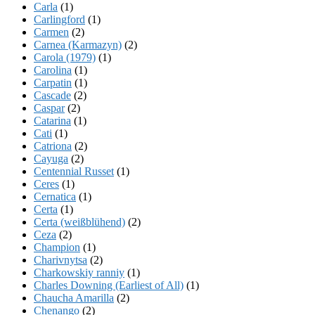
Carla
(1)
Carlingford
(1)
Carmen
(2)
Carnea (Karmazyn)
(2)
Carola (1979)
(1)
Carolina
(1)
Carpatin
(1)
Cascade
(2)
Caspar
(2)
Catarina
(1)
Cati
(1)
Catriona
(2)
Cayuga
(2)
Centennial Russet
(1)
Ceres
(1)
Cernatica
(1)
Certa
(1)
Certa (weißblühend)
(2)
Ceza
(2)
Champion
(1)
Charivnytsa
(2)
Charkowskiy ranniy
(1)
Charles Downing (Earliest of All)
(1)
Chaucha Amarilla
(2)
Chenango
(2)