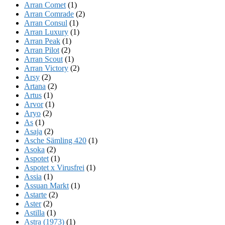
Arran Comet
(1)
Arran Comrade
(2)
Arran Consul
(1)
Arran Luxury
(1)
Arran Peak
(1)
Arran Pilot
(2)
Arran Scout
(1)
Arran Victory
(2)
Arsy
(2)
Artana
(2)
Artus
(1)
Arvor
(1)
Aryo
(2)
As
(1)
Asaja
(2)
Asche Sämling 420
(1)
Asoka
(2)
Aspotet
(1)
Aspotet x Virusfrei
(1)
Assia
(1)
Assuan Markt
(1)
Astarte
(2)
Aster
(2)
Astilla
(1)
Astra (1973)
(1)