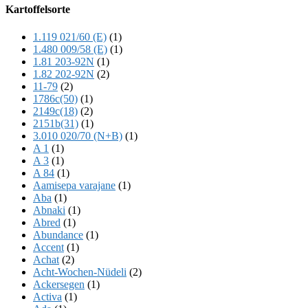
Offscreen
Kartoffelsorte
Content
1.119 021/60 (E)
(1)
1.480 009/58 (E)
(1)
1.81 203-92N
(1)
1.82 202-92N
(2)
11-79
(2)
1786c(50)
(1)
2149c(18)
(2)
2151b(31)
(1)
3.010 020/70 (N+B)
(1)
A 1
(1)
A 3
(1)
A 84
(1)
Aamisepa varajane
(1)
Aba
(1)
Abnaki
(1)
Abred
(1)
Abundance
(1)
Accent
(1)
Achat
(2)
Acht-Wochen-Nüdeli
(2)
Ackersegen
(1)
Activa
(1)