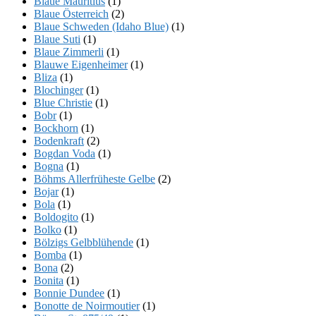
Blaue Mauritius
(1)
Blaue Österreich
(2)
Blaue Schweden (Idaho Blue)
(1)
Blaue Suti
(1)
Blaue Zimmerli
(1)
Blauwe Eigenheimer
(1)
Bliza
(1)
Blochinger
(1)
Blue Christie
(1)
Bobr
(1)
Bockhorn
(1)
Bodenkraft
(2)
Bogdan Voda
(1)
Bogna
(1)
Böhms Allerfrüheste Gelbe
(2)
Bojar
(1)
Bola
(1)
Boldogito
(1)
Bolko
(1)
Bölzigs Gelbblühende
(1)
Bomba
(1)
Bona
(2)
Bonita
(1)
Bonnie Dundee
(1)
Bonotte de Noirmoutier
(1)