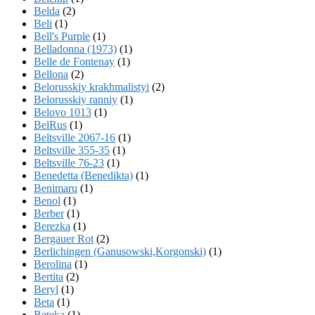
Belda
(2)
Beli
(1)
Bell's Purple
(1)
Belladonna (1973)
(1)
Belle de Fontenay
(1)
Bellona
(2)
Belorusskiy krakhmalistyi
(2)
Belorusskiy ranniy
(1)
Belovo 1013
(1)
BelRus
(1)
Beltsville 2067-16
(1)
Beltsville 355-35
(1)
Beltsville 76-23
(1)
Benedetta (Benedikta)
(1)
Benimaru
(1)
Benol
(1)
Berber
(1)
Berezka
(1)
Bergauer Rot
(2)
Berlichingen (Ganusowski,Korgonski)
(1)
Berolina
(1)
Bertita
(2)
Beryl
(1)
Beta
(1)
Beteka
(1)