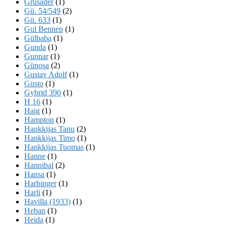
Grusader
(1)
Gü. 54/549
(2)
Gü. 633
(1)
Gul Bennep
(1)
Gülbaba
(1)
Gunda
(1)
Gunnar
(1)
Günosa
(2)
Gustav Adolf
(1)
Gusto
(1)
Gybrid 390
(1)
H 16
(1)
Haig
(1)
Hampton
(1)
Hankkijas Tanu
(2)
Hankkijas Timo
(1)
Hankkijas Tuomas
(1)
Hanne
(1)
Hannibal
(2)
Hansa
(1)
Harbinger
(1)
Harli
(1)
Havilla (1933)
(1)
Heban
(1)
Heida
(1)