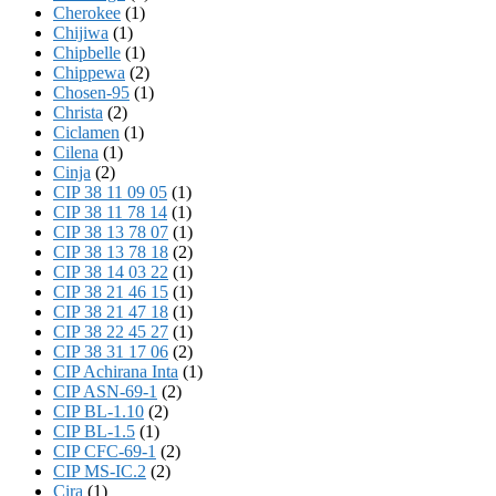
Cherokee
(1)
Chijiwa
(1)
Chipbelle
(1)
Chippewa
(2)
Chosen-95
(1)
Christa
(2)
Ciclamen
(1)
Cilena
(1)
Cinja
(2)
CIP 38 11 09 05
(1)
CIP 38 11 78 14
(1)
CIP 38 13 78 07
(1)
CIP 38 13 78 18
(2)
CIP 38 14 03 22
(1)
CIP 38 21 46 15
(1)
CIP 38 21 47 18
(1)
CIP 38 22 45 27
(1)
CIP 38 31 17 06
(2)
CIP Achirana Inta
(1)
CIP ASN-69-1
(2)
CIP BL-1.10
(2)
CIP BL-1.5
(1)
CIP CFC-69-1
(2)
CIP MS-IC.2
(2)
Cira
(1)