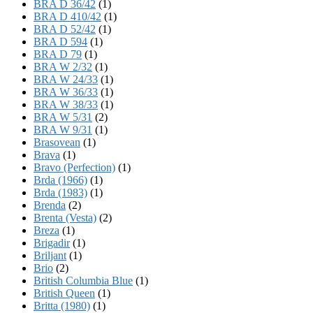
BRA D 36/42
(1)
BRA D 410/42
(1)
BRA D 52/42
(1)
BRA D 594
(1)
BRA D 79
(1)
BRA W 2/32
(1)
BRA W 24/33
(1)
BRA W 36/33
(1)
BRA W 38/33
(1)
BRA W 5/31
(2)
BRA W 9/31
(1)
Brasovean
(1)
Brava
(1)
Bravo (Perfection)
(1)
Brda (1966)
(1)
Brda (1983)
(1)
Brenda
(2)
Brenta (Vesta)
(2)
Breza
(1)
Brigadir
(1)
Briljant
(1)
Brio
(2)
British Columbia Blue
(1)
British Queen
(1)
Britta (1980)
(1)