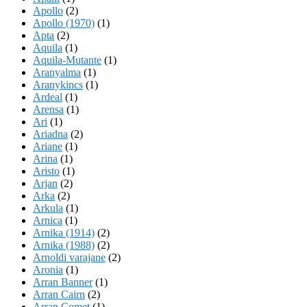
Apollo
(2)
Apollo (1970)
(1)
Apta
(2)
Aquila
(1)
Aquila-Mutante
(1)
Aranyalma
(1)
Aranykincs
(1)
Ardeal
(1)
Arensa
(1)
Ari
(1)
Ariadna
(2)
Ariane
(1)
Arina
(1)
Aristo
(1)
Arjan
(2)
Arka
(2)
Arkula
(1)
Arnica
(1)
Arnika (1914)
(2)
Arnika (1988)
(2)
Arnoldi varajane
(2)
Aronia
(1)
Arran Banner
(1)
Arran Cairn
(2)
Arran Comet
(1)