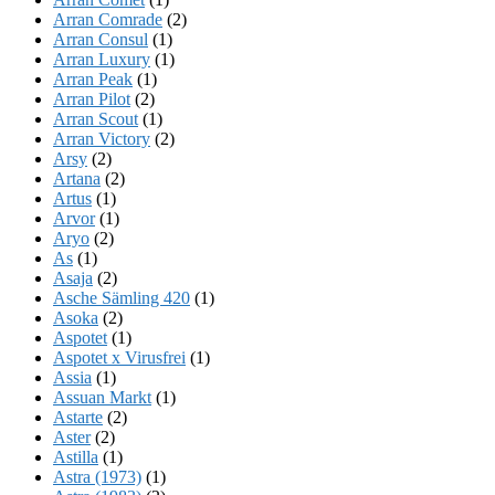
Arran Comrade
(2)
Arran Consul
(1)
Arran Luxury
(1)
Arran Peak
(1)
Arran Pilot
(2)
Arran Scout
(1)
Arran Victory
(2)
Arsy
(2)
Artana
(2)
Artus
(1)
Arvor
(1)
Aryo
(2)
As
(1)
Asaja
(2)
Asche Sämling 420
(1)
Asoka
(2)
Aspotet
(1)
Aspotet x Virusfrei
(1)
Assia
(1)
Assuan Markt
(1)
Astarte
(2)
Aster
(2)
Astilla
(1)
Astra (1973)
(1)