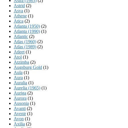
Astra (1983)
(2)
Astrid
(2)
Asva
(1)
Athene
(1)
Atica
(2)
Atlanta (1950)
(2)
Atlanta (1990)
(1)
Atlantic
(2)
Atlas (1960)
(2)
Atlas (1989)
(2)
Atleet
(1)
Atol
(1)
Atzimba
(2)
Augsburg Gold
(1)
Aula
(1)
Aura
(1)
Auralia
(1)
Aurelia (1965)
(1)
Auriga
(2)
Aurora
(1)
Ausonia
(1)
Avanti
(2)
Avenir
(1)
Avon
(1)
Axilia
(2)