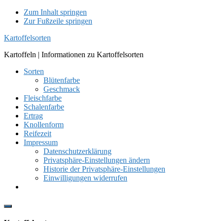
Zum Inhalt springen
Zur Fußzeile springen
Kartoffelsorten
Kartoffeln | Informationen zu Kartoffelsorten
Sorten
Blütenfarbe
Geschmack
Fleischfarbe
Schalenfarbe
Ertrag
Knollenform
Reifezeit
Impressum
Datenschutzerklärung
Privatsphäre-Einstellungen ändern
Historie der Privatsphäre-Einstellungen
Einwilligungen widerrufen
Show
Offscreen