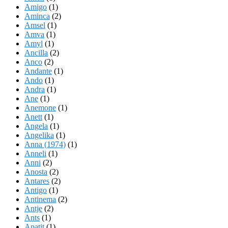
Amigo
(1)
Aminca
(2)
Amsel
(1)
Amva
(1)
Amyl
(1)
Ancilla
(2)
Anco
(2)
Andante
(1)
Ando
(1)
Andra
(1)
Ane
(1)
Anemone
(1)
Anett
(1)
Angela
(1)
Angelika
(1)
Anna (1974)
(1)
Anneli
(1)
Anni
(2)
Anosta
(2)
Antares
(2)
Antigo
(1)
Antinema
(2)
Antje
(2)
Ants
(1)
Apatit
(1)