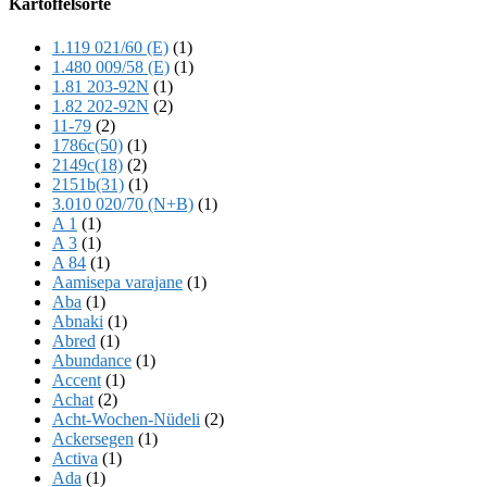
Kartoffelsorte
Content
1.119 021/60 (E)
(1)
1.480 009/58 (E)
(1)
1.81 203-92N
(1)
1.82 202-92N
(2)
11-79
(2)
1786c(50)
(1)
2149c(18)
(2)
2151b(31)
(1)
3.010 020/70 (N+B)
(1)
A 1
(1)
A 3
(1)
A 84
(1)
Aamisepa varajane
(1)
Aba
(1)
Abnaki
(1)
Abred
(1)
Abundance
(1)
Accent
(1)
Achat
(2)
Acht-Wochen-Nüdeli
(2)
Ackersegen
(1)
Activa
(1)
Ada
(1)