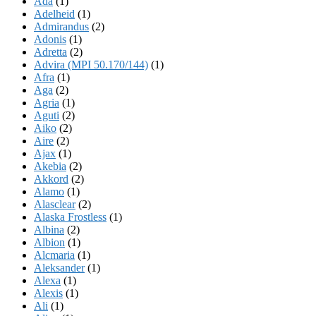
Ada
(1)
Adelheid
(1)
Admirandus
(2)
Adonis
(1)
Adretta
(2)
Advira (MPI 50.170/144)
(1)
Afra
(1)
Aga
(2)
Agria
(1)
Aguti
(2)
Aiko
(2)
Aire
(2)
Ajax
(1)
Akebia
(2)
Akkord
(2)
Alamo
(1)
Alasclear
(2)
Alaska Frostless
(1)
Albina
(2)
Albion
(1)
Alcmaria
(1)
Aleksander
(1)
Alexa
(1)
Alexis
(1)
Ali
(1)