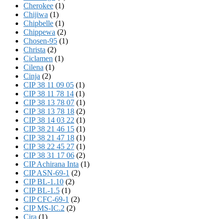
Cherokee
(1)
Chijiwa
(1)
Chipbelle
(1)
Chippewa
(2)
Chosen-95
(1)
Christa
(2)
Ciclamen
(1)
Cilena
(1)
Cinja
(2)
CIP 38 11 09 05
(1)
CIP 38 11 78 14
(1)
CIP 38 13 78 07
(1)
CIP 38 13 78 18
(2)
CIP 38 14 03 22
(1)
CIP 38 21 46 15
(1)
CIP 38 21 47 18
(1)
CIP 38 22 45 27
(1)
CIP 38 31 17 06
(2)
CIP Achirana Inta
(1)
CIP ASN-69-1
(2)
CIP BL-1.10
(2)
CIP BL-1.5
(1)
CIP CFC-69-1
(2)
CIP MS-IC.2
(2)
Cira
(1)