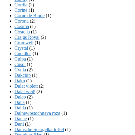
Cordia
(2)
Corine
(1)
Corne de Bique
(1)
Corona
(2)
Cosima
(1)
Costella
(1)
Craigs Royal
(2)
Cromwell
(1)
Crystal
(1)
Cucullus
(1)
Culpa
(1)
Cusoi
(1)
Cynia
(2)
Dakchip
(1)
Daku
(1)
Dalat violett
(2)
Dalat weiß
(2)
Dalco
(2)
Dalia
(1)
Dalila
(1)
Dalnewostochnaya roza
(1)
Danae
(1)
Dani
(1)
Dänische Spargelkartoffel
(1)
Danniger Blau
(1)