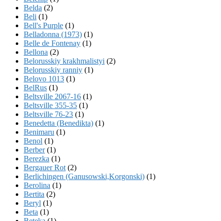
Belda
(2)
Beli
(1)
Bell's Purple
(1)
Belladonna (1973)
(1)
Belle de Fontenay
(1)
Bellona
(2)
Belorusskiy krakhmalistyi
(2)
Belorusskiy ranniy
(1)
Belovo 1013
(1)
BelRus
(1)
Beltsville 2067-16
(1)
Beltsville 355-35
(1)
Beltsville 76-23
(1)
Benedetta (Benedikta)
(1)
Benimaru
(1)
Benol
(1)
Berber
(1)
Berezka
(1)
Bergauer Rot
(2)
Berlichingen (Ganusowski,Korgonski)
(1)
Berolina
(1)
Bertita
(2)
Beryl
(1)
Beta
(1)
Beteka
(1)