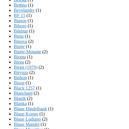
Bettina
(1)
Bevelander
(1)
BF 15
(1)
Biason
(1)
Bihoro
(1)
Bildstar
(1)
Binia
(1)
Binova
(2)
Bintje
(1)
Bintje-Mutante
(2)
Bionta
(1)
Birga
(2)
Birgit (1979)
(2)
Biryuza
(2)
Bishop
(1)
Bison
(1)
Black 1257
(1)
Blanchard
(2)
Blanik
(2)
Blanka
(1)
Blaue Hindelbank
(1)
Blaue Kongo
(1)
Blaue Ludiano
(2)
Blaue Mandel
(1)