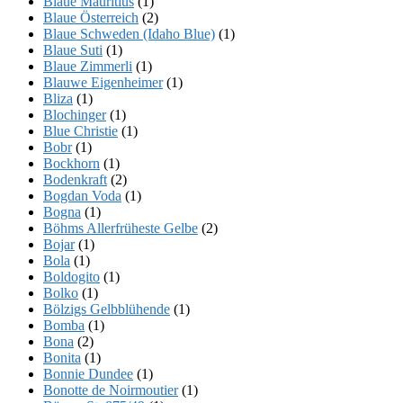
Blaue Mauritius
(1)
Blaue Österreich
(2)
Blaue Schweden (Idaho Blue)
(1)
Blaue Suti
(1)
Blaue Zimmerli
(1)
Blauwe Eigenheimer
(1)
Bliza
(1)
Blochinger
(1)
Blue Christie
(1)
Bobr
(1)
Bockhorn
(1)
Bodenkraft
(2)
Bogdan Voda
(1)
Bogna
(1)
Böhms Allerfrüheste Gelbe
(2)
Bojar
(1)
Bola
(1)
Boldogito
(1)
Bolko
(1)
Bölzigs Gelbblühende
(1)
Bomba
(1)
Bona
(2)
Bonita
(1)
Bonnie Dundee
(1)
Bonotte de Noirmoutier
(1)