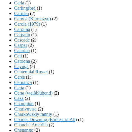
Carla
(1)
Carlingford
(1)
Carmen
(2)
Carnea (Karmazyn)
(2)
Carola (1979)
(1)
Carolina
(1)
Carpatin
(1)
Cascade
(2)
Caspar
(2)
Catarina
(1)
Cati
(1)
Catriona
(2)
Cayuga
(2)
Centennial Russet
(1)
Ceres
(1)
Cernatica
(1)
Certa
(1)
Certa (weißblühend)
(2)
Ceza
(2)
Champion
(1)
Charivnytsa
(2)
Charkowskiy ranniy
(1)
Charles Downing (Earliest of All)
(1)
Chaucha Amarilla
(2)
Chenango
(2)