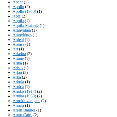
Apatit
(1)
Apollo
(2)
Apollo (1970)
(1)
Apta
(2)
Aquila
(1)
Aquila-Mutante
(1)
Aranyalma
(1)
Aranykincs
(1)
Ardeal
(1)
Arensa
(1)
Ari
(1)
Ariadna
(2)
Ariane
(1)
Arina
(1)
Aristo
(1)
Arjan
(2)
Arka
(2)
Arkula
(1)
Arnica
(1)
Arnika (1914)
(2)
Arnika (1988)
(2)
Arnoldi varajane
(2)
Aronia
(1)
Arran Banner
(1)
Arran Cairn
(2)