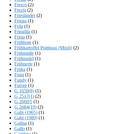
Fresco
(2)
Frezja
(2)
Friesländer
(2)
Frigga
(1)
Frila
(1)
Fringilla
(1)
Frisia
(1)
Frühbote
(1)
Frühkartoffel Prättigau (Müsli)
(2)
Frühmölle
(1)
Frühnudel
(1)
Frühperle
(1)
Früka
(1)
Fuga
(1)
Fundy
(1)
Furore
(1)
G 1658(8)
(1)
G 2517(1)
(2)
G 2660/5
(1)
G 2684(19)
(2)
Gabi (1965)
(1)
Gabi (1989)
(1)
Galina
(1)
Gallo
(1)
Gambria
(1)