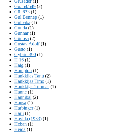
Grusader
(1)
Gü. 54/549
(2)
Gü. 633
(1)
Gul Bennep
(1)
Gülbaba
(1)
Gunda
(1)
Gunnar
(1)
Günosa
(2)
Gustav Adolf
(1)
Gusto
(1)
Gybrid 390
(1)
H 16
(1)
Haig
(1)
Hampton
(1)
Hankkijas Tanu
(2)
Hankkijas Timo
(1)
Hankkijas Tuomas
(1)
Hanne
(1)
Hannibal
(2)
Hansa
(1)
Harbinger
(1)
Harli
(1)
Havilla (1933)
(1)
Heban
(1)
Heida
(1)