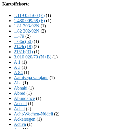
Offscreen
Kartoffelsorte
Content
1.119 021/60 (E)
(1)
1.480 009/58 (E)
(1)
1.81 203-92N
(1)
1.82 202-92N
(2)
11-79
(2)
1786c(50)
(1)
2149c(18)
(2)
2151b(31)
(1)
3.010 020/70 (N+B)
(1)
A 1
(1)
A 3
(1)
A 84
(1)
Aamisepa varajane
(1)
Aba
(1)
Abnaki
(1)
Abred
(1)
Abundance
(1)
Accent
(1)
Achat
(2)
Acht-Wochen-Nüdeli
(2)
Ackersegen
(1)
Activa
(1)