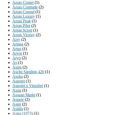
Arran Comet
(1)
Arran Comrade
(2)
Arran Consul
(1)
Arran Luxury
(1)
Arran Peak
(1)
Arran Pilot
(2)
Arran Scout
(1)
Arran Victory
(2)
Arsy
(2)
Artana
(2)
Artus
(1)
Arvor
(1)
Aryo
(2)
As
(1)
Asaja
(2)
Asche Sämling 420
(1)
Asoka
(2)
Aspotet
(1)
Aspotet x Virusfrei
(1)
Assia
(1)
Assuan Markt
(1)
Astarte
(2)
Aster
(2)
Astilla
(1)
Astra (1973)
(1)