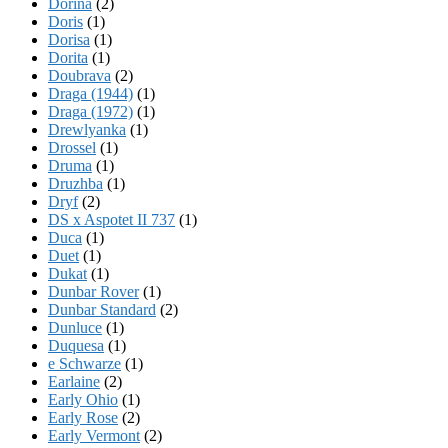
Dorina
(2)
Doris
(1)
Dorisa
(1)
Dorita
(1)
Doubrava
(2)
Draga (1944)
(1)
Draga (1972)
(1)
Drewlyanka
(1)
Drossel
(1)
Druma
(1)
Druzhba
(1)
Dryf
(2)
DS x Aspotet II 737
(1)
Duca
(1)
Duet
(1)
Dukat
(1)
Dunbar Rover
(1)
Dunbar Standard
(2)
Dunluce
(1)
Duquesa
(1)
e Schwarze
(1)
Earlaine
(2)
Early Ohio
(1)
Early Rose
(2)
Early Vermont
(2)