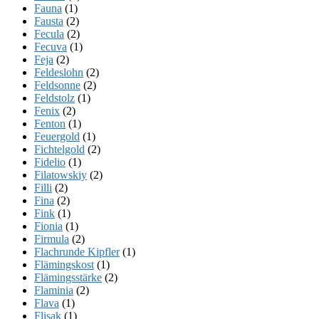
Fauna
(1)
Fausta
(2)
Fecula
(2)
Fecuva
(1)
Feja
(2)
Feldeslohn
(2)
Feldsonne
(2)
Feldstolz
(1)
Fenix
(2)
Fenton
(1)
Feuergold
(1)
Fichtelgold
(2)
Fidelio
(1)
Filatowskiy
(2)
Filli
(2)
Fina
(2)
Fink
(1)
Fionia
(1)
Firmula
(2)
Flachrunde Kipfler
(1)
Flämingskost
(1)
Flämingsstärke
(2)
Flaminia
(2)
Flava
(1)
Flisak
(1)