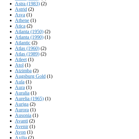
Astra (1983)
(2)
Astrid
(2)
Asva
(1)
Athene
(1)
Atica
(2)
Atlanta (1950)
(2)
Atlanta (1990)
(1)
Atlantic
(2)
Atlas (1960)
(2)
Atlas (1989)
(2)
Atleet
(1)
Atol
(1)
Atzimba
(2)
Augsburg Gold
(1)
Aula
(1)
Aura
(1)
Auralia
(1)
Aurelia (1965)
(1)
Auriga
(2)
Aurora
(1)
Ausonia
(1)
Avanti
(2)
Avenir
(1)
Avon
(1)
Axilia
(2)