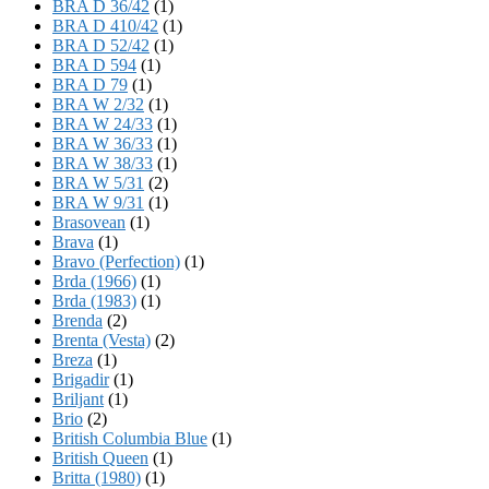
BRA D 36/42
(1)
BRA D 410/42
(1)
BRA D 52/42
(1)
BRA D 594
(1)
BRA D 79
(1)
BRA W 2/32
(1)
BRA W 24/33
(1)
BRA W 36/33
(1)
BRA W 38/33
(1)
BRA W 5/31
(2)
BRA W 9/31
(1)
Brasovean
(1)
Brava
(1)
Bravo (Perfection)
(1)
Brda (1966)
(1)
Brda (1983)
(1)
Brenda
(2)
Brenta (Vesta)
(2)
Breza
(1)
Brigadir
(1)
Briljant
(1)
Brio
(2)
British Columbia Blue
(1)
British Queen
(1)
Britta (1980)
(1)