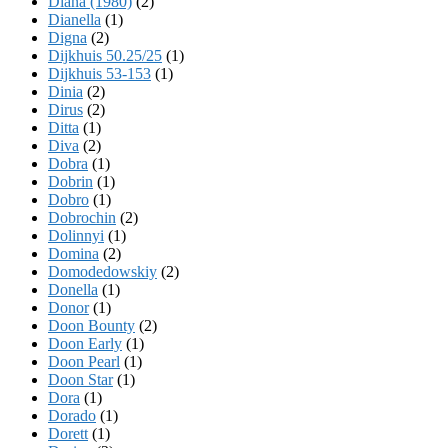
Diana (1980)
(2)
Dianella
(1)
Digna
(2)
Dijkhuis 50.25/25
(1)
Dijkhuis 53-153
(1)
Dinia
(2)
Dirus
(2)
Ditta
(1)
Diva
(2)
Dobra
(1)
Dobrin
(1)
Dobro
(1)
Dobrochin
(2)
Dolinnyi
(1)
Domina
(2)
Domodedowskiy
(2)
Donella
(1)
Donor
(1)
Doon Bounty
(2)
Doon Early
(1)
Doon Pearl
(1)
Doon Star
(1)
Dora
(1)
Dorado
(1)
Dorett
(1)