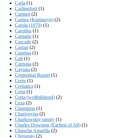
Carla
(1)
Carlingford
(1)
Carmen
(2)
Carnea (Karmazyn)
(2)
Carola (1979)
(1)
Carolina
(1)
Carpatin
(1)
Cascade
(2)
Caspar
(2)
Catarina
(1)
Cati
(1)
Catriona
(2)
Cayuga
(2)
Centennial Russet
(1)
Ceres
(1)
Cernatica
(1)
Certa
(1)
Certa (weißblühend)
(2)
Ceza
(2)
Champion
(1)
Charivnytsa
(2)
Charkowskiy ranniy
(1)
Charles Downing (Earliest of All)
(1)
Chaucha Amarilla
(2)
Chenango
(2)