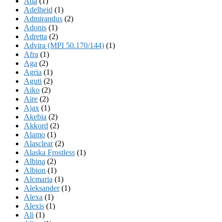
Ada
(1)
Adelheid
(1)
Admirandus
(2)
Adonis
(1)
Adretta
(2)
Advira (MPI 50.170/144)
(1)
Afra
(1)
Aga
(2)
Agria
(1)
Aguti
(2)
Aiko
(2)
Aire
(2)
Ajax
(1)
Akebia
(2)
Akkord
(2)
Alamo
(1)
Alasclear
(2)
Alaska Frostless
(1)
Albina
(2)
Albion
(1)
Alcmaria
(1)
Aleksander
(1)
Alexa
(1)
Alexis
(1)
Ali
(1)