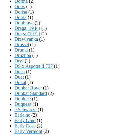
Dorina
(2)
Doris
(1)
Dorisa
(1)
Dorita
(1)
Doubrava
(2)
Draga (1944)
(1)
Draga (1972)
(1)
Drewlyanka
(1)
Drossel
(1)
Druma
(1)
Druzhba
(1)
Dryf
(2)
DS x Aspotet II 737
(1)
Duca
(1)
Duet
(1)
Dukat
(1)
Dunbar Rover
(1)
Dunbar Standard
(2)
Dunluce
(1)
Duquesa
(1)
e Schwarze
(1)
Earlaine
(2)
Early Ohio
(1)
Early Rose
(2)
Early Vermont
(2)