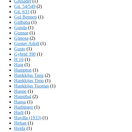
Grusader
(1)
Gü. 54/549
(2)
Gü. 633
(1)
Gul Bennep
(1)
Gülbaba
(1)
Gunda
(1)
Gunnar
(1)
Günosa
(2)
Gustav Adolf
(1)
Gusto
(1)
Gybrid 390
(1)
H 16
(1)
Haig
(1)
Hampton
(1)
Hankkijas Tanu
(2)
Hankkijas Timo
(1)
Hankkijas Tuomas
(1)
Hanne
(1)
Hannibal
(2)
Hansa
(1)
Harbinger
(1)
Harli
(1)
Havilla (1933)
(1)
Heban
(1)
Heida
(1)