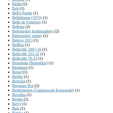
Belda
(2)
Beli
(1)
Bell's Purple
(1)
Belladonna (1973)
(1)
Belle de Fontenay
(1)
Bellona
(2)
Belorusskiy krakhmalistyi
(2)
Belorusskiy ranniy
(1)
Belovo 1013
(1)
BelRus
(1)
Beltsville 2067-16
(1)
Beltsville 355-35
(1)
Beltsville 76-23
(1)
Benedetta (Benedikta)
(1)
Benimaru
(1)
Benol
(1)
Berber
(1)
Berezka
(1)
Bergauer Rot
(2)
Berlichingen (Ganusowski,Korgonski)
(1)
Berolina
(1)
Bertita
(2)
Beryl
(1)
Beta
(1)
Beteka
(1)