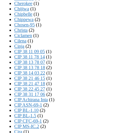
Cherokee
(1)
Chijiwa
(1)
Chipbelle
(1)
Chippewa
(2)
Chosen-95
(1)
Christa
(2)
Ciclamen
(1)
Cilena
(1)
Cinja
(2)
CIP 38 11 09 05
(1)
CIP 38 11 78 14
(1)
CIP 38 13 78 07
(1)
CIP 38 13 78 18
(2)
CIP 38 14 03 22
(1)
CIP 38 21 46 15
(1)
CIP 38 21 47 18
(1)
CIP 38 22 45 27
(1)
CIP 38 31 17 06
(2)
CIP Achirana Inta
(1)
CIP ASN-69-1
(2)
CIP BL-1.10
(2)
CIP BL-1.5
(1)
CIP CFC-69-1
(2)
CIP MS-IC.2
(2)
Cira
(1)