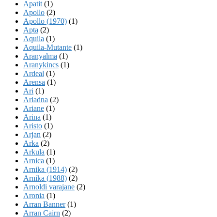
Apatit
(1)
Apollo
(2)
Apollo (1970)
(1)
Apta
(2)
Aquila
(1)
Aquila-Mutante
(1)
Aranyalma
(1)
Aranykincs
(1)
Ardeal
(1)
Arensa
(1)
Ari
(1)
Ariadna
(2)
Ariane
(1)
Arina
(1)
Aristo
(1)
Arjan
(2)
Arka
(2)
Arkula
(1)
Arnica
(1)
Arnika (1914)
(2)
Arnika (1988)
(2)
Arnoldi varajane
(2)
Aronia
(1)
Arran Banner
(1)
Arran Cairn
(2)