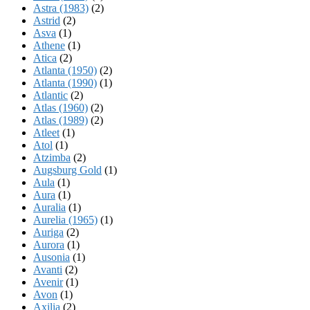
Astra (1983)
(2)
Astrid
(2)
Asva
(1)
Athene
(1)
Atica
(2)
Atlanta (1950)
(2)
Atlanta (1990)
(1)
Atlantic
(2)
Atlas (1960)
(2)
Atlas (1989)
(2)
Atleet
(1)
Atol
(1)
Atzimba
(2)
Augsburg Gold
(1)
Aula
(1)
Aura
(1)
Auralia
(1)
Aurelia (1965)
(1)
Auriga
(2)
Aurora
(1)
Ausonia
(1)
Avanti
(2)
Avenir
(1)
Avon
(1)
Axilia
(2)