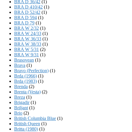
BRA D 36/42
(1)
BRA D 410/42
(1)
BRA D 52/42
(1)
BRA D 594
(1)
BRA D 79
(1)
BRA W 2/32
(1)
BRA W 24/33
(1)
BRA W 36/33
(1)
BRA W 38/33
(1)
BRA W 5/31
(2)
BRA W 9/31
(1)
Brasovean
(1)
Brava
(1)
Bravo (Perfection)
(1)
Brda (1966)
(1)
Brda (1983)
(1)
Brenda
(2)
Brenta (Vesta)
(2)
Breza
(1)
Brigadir
(1)
Briljant
(1)
Brio
(2)
British Columbia Blue
(1)
British Queen
(1)
Britta (1980)
(1)