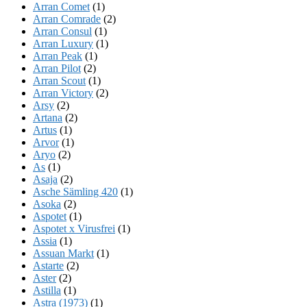
Arran Comet
(1)
Arran Comrade
(2)
Arran Consul
(1)
Arran Luxury
(1)
Arran Peak
(1)
Arran Pilot
(2)
Arran Scout
(1)
Arran Victory
(2)
Arsy
(2)
Artana
(2)
Artus
(1)
Arvor
(1)
Aryo
(2)
As
(1)
Asaja
(2)
Asche Sämling 420
(1)
Asoka
(2)
Aspotet
(1)
Aspotet x Virusfrei
(1)
Assia
(1)
Assuan Markt
(1)
Astarte
(2)
Aster
(2)
Astilla
(1)
Astra (1973)
(1)