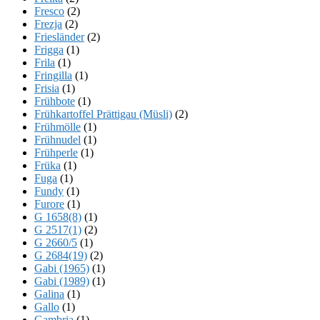
Fresco
(2)
Frezja
(2)
Friesländer
(2)
Frigga
(1)
Frila
(1)
Fringilla
(1)
Frisia
(1)
Frühbote
(1)
Frühkartoffel Prättigau (Müsli)
(2)
Frühmölle
(1)
Frühnudel
(1)
Frühperle
(1)
Früka
(1)
Fuga
(1)
Fundy
(1)
Furore
(1)
G 1658(8)
(1)
G 2517(1)
(2)
G 2660/5
(1)
G 2684(19)
(2)
Gabi (1965)
(1)
Gabi (1989)
(1)
Galina
(1)
Gallo
(1)
Gambria
(1)