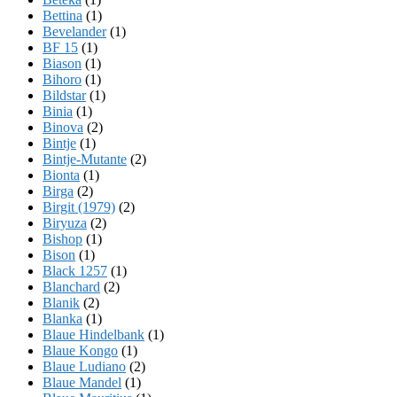
Bettina
(1)
Bevelander
(1)
BF 15
(1)
Biason
(1)
Bihoro
(1)
Bildstar
(1)
Binia
(1)
Binova
(2)
Bintje
(1)
Bintje-Mutante
(2)
Bionta
(1)
Birga
(2)
Birgit (1979)
(2)
Biryuza
(2)
Bishop
(1)
Bison
(1)
Black 1257
(1)
Blanchard
(2)
Blanik
(2)
Blanka
(1)
Blaue Hindelbank
(1)
Blaue Kongo
(1)
Blaue Ludiano
(2)
Blaue Mandel
(1)