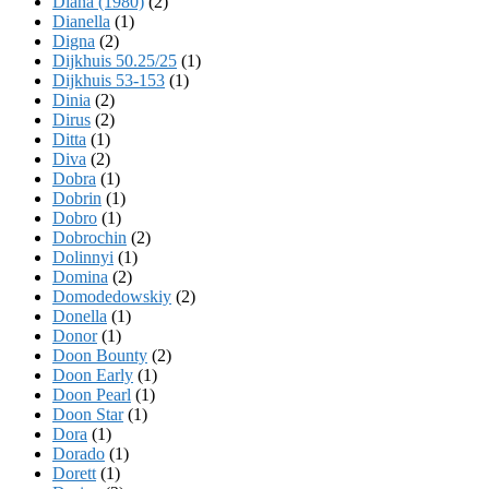
Diana (1980)
(2)
Dianella
(1)
Digna
(2)
Dijkhuis 50.25/25
(1)
Dijkhuis 53-153
(1)
Dinia
(2)
Dirus
(2)
Ditta
(1)
Diva
(2)
Dobra
(1)
Dobrin
(1)
Dobro
(1)
Dobrochin
(2)
Dolinnyi
(1)
Domina
(2)
Domodedowskiy
(2)
Donella
(1)
Donor
(1)
Doon Bounty
(2)
Doon Early
(1)
Doon Pearl
(1)
Doon Star
(1)
Dora
(1)
Dorado
(1)
Dorett
(1)