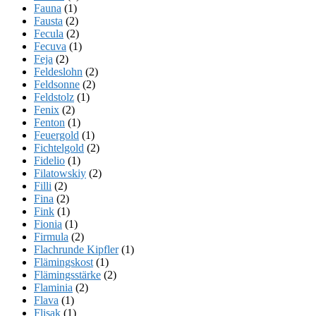
Fauna
(1)
Fausta
(2)
Fecula
(2)
Fecuva
(1)
Feja
(2)
Feldeslohn
(2)
Feldsonne
(2)
Feldstolz
(1)
Fenix
(2)
Fenton
(1)
Feuergold
(1)
Fichtelgold
(2)
Fidelio
(1)
Filatowskiy
(2)
Filli
(2)
Fina
(2)
Fink
(1)
Fionia
(1)
Firmula
(2)
Flachrunde Kipfler
(1)
Flämingskost
(1)
Flämingsstärke
(2)
Flaminia
(2)
Flava
(1)
Flisak
(1)