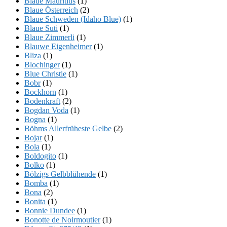
Blaue Mauritius
(1)
Blaue Österreich
(2)
Blaue Schweden (Idaho Blue)
(1)
Blaue Suti
(1)
Blaue Zimmerli
(1)
Blauwe Eigenheimer
(1)
Bliza
(1)
Blochinger
(1)
Blue Christie
(1)
Bobr
(1)
Bockhorn
(1)
Bodenkraft
(2)
Bogdan Voda
(1)
Bogna
(1)
Böhms Allerfrüheste Gelbe
(2)
Bojar
(1)
Bola
(1)
Boldogito
(1)
Bolko
(1)
Bölzigs Gelbblühende
(1)
Bomba
(1)
Bona
(2)
Bonita
(1)
Bonnie Dundee
(1)
Bonotte de Noirmoutier
(1)