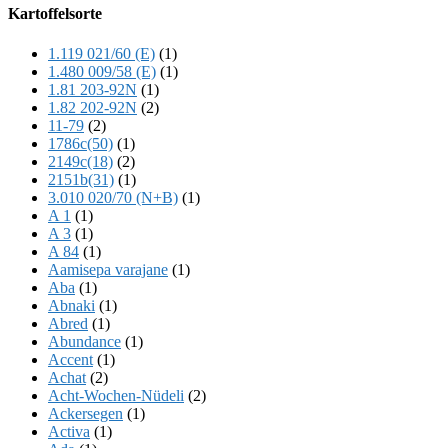
Offscreen
Kartoffelsorte
Content
1.119 021/60 (E)
(1)
1.480 009/58 (E)
(1)
1.81 203-92N
(1)
1.82 202-92N
(2)
11-79
(2)
1786c(50)
(1)
2149c(18)
(2)
2151b(31)
(1)
3.010 020/70 (N+B)
(1)
A 1
(1)
A 3
(1)
A 84
(1)
Aamisepa varajane
(1)
Aba
(1)
Abnaki
(1)
Abred
(1)
Abundance
(1)
Accent
(1)
Achat
(2)
Acht-Wochen-Nüdeli
(2)
Ackersegen
(1)
Activa
(1)