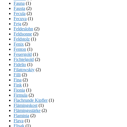
Fauna
(1)
Fausta
(2)
Fecula
(2)
Fecuva
(1)
Feja
(2)
Feldeslohn
(2)
Feldsonne
(2)
Feldstolz
(1)
Fenix
(2)
Fenton
(1)
Feuergold
(1)
Fichtelgold
(2)
Fidelio
(1)
Filatowskiy
(2)
Filli
(2)
Fina
(2)
Fink
(1)
Fionia
(1)
Firmula
(2)
Flachrunde Kipfler
(1)
Flämingskost
(1)
Flämingsstärke
(2)
Flaminia
(2)
Flava
(1)
Flisak
(1)