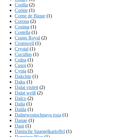
Cordia
(2)
Corine
(1)
Corne de Bique
(1)
Corona
(2)
Cosima
(1)
Costella
(1)
Craigs Royal
(2)
Cromwell
(1)
Crystal
(1)
Cucullus
(1)
Culpa
(1)
Cusoi
(1)
Cynia
(2)
Dakchip
(1)
Daku
(1)
Dalat violett
(2)
Dalat weiß
(2)
Dalco
(2)
Dalia
(1)
Dalila
(1)
Dalnewostochnaya roza
(1)
Danae
(1)
Dani
(1)
Dänische Spargelkartoffel
(1)
Danniger Blau
(1)