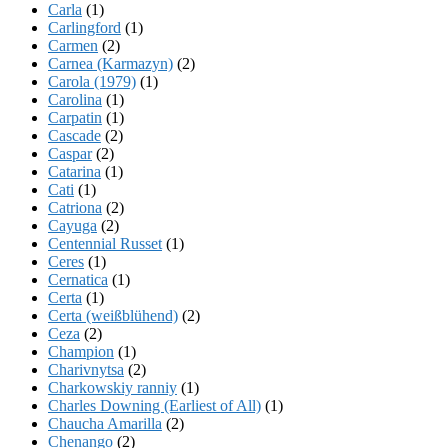
Carla
(1)
Carlingford
(1)
Carmen
(2)
Carnea (Karmazyn)
(2)
Carola (1979)
(1)
Carolina
(1)
Carpatin
(1)
Cascade
(2)
Caspar
(2)
Catarina
(1)
Cati
(1)
Catriona
(2)
Cayuga
(2)
Centennial Russet
(1)
Ceres
(1)
Cernatica
(1)
Certa
(1)
Certa (weißblühend)
(2)
Ceza
(2)
Champion
(1)
Charivnytsa
(2)
Charkowskiy ranniy
(1)
Charles Downing (Earliest of All)
(1)
Chaucha Amarilla
(2)
Chenango
(2)