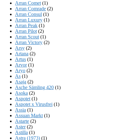
Arran Comet
(1)
Arran Comrade
(2)
Arran Consul
(1)
Arran Luxury
(1)
Arran Peak
(1)
Arran Pilot
(2)
Arran Scout
(1)
Arran Victory
(2)
Arsy
(2)
Artana
(2)
Artus
(1)
Arvor
(1)
Aryo
(2)
As
(1)
Asaja
(2)
Asche Sämling 420
(1)
Asoka
(2)
Aspotet
(1)
Aspotet x Virusfrei
(1)
Assia
(1)
Assuan Markt
(1)
Astarte
(2)
Aster
(2)
Astilla
(1)
Astra (1973)
(1)