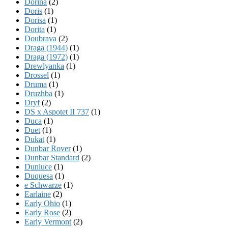
Dorina
(2)
Doris
(1)
Dorisa
(1)
Dorita
(1)
Doubrava
(2)
Draga (1944)
(1)
Draga (1972)
(1)
Drewlyanka
(1)
Drossel
(1)
Druma
(1)
Druzhba
(1)
Dryf
(2)
DS x Aspotet II 737
(1)
Duca
(1)
Duet
(1)
Dukat
(1)
Dunbar Rover
(1)
Dunbar Standard
(2)
Dunluce
(1)
Duquesa
(1)
e Schwarze
(1)
Earlaine
(2)
Early Ohio
(1)
Early Rose
(2)
Early Vermont
(2)