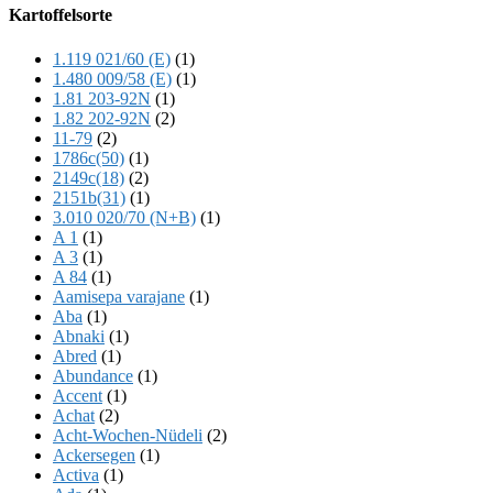
Offscreen
Kartoffelsorte
Content
1.119 021/60 (E)
(1)
1.480 009/58 (E)
(1)
1.81 203-92N
(1)
1.82 202-92N
(2)
11-79
(2)
1786c(50)
(1)
2149c(18)
(2)
2151b(31)
(1)
3.010 020/70 (N+B)
(1)
A 1
(1)
A 3
(1)
A 84
(1)
Aamisepa varajane
(1)
Aba
(1)
Abnaki
(1)
Abred
(1)
Abundance
(1)
Accent
(1)
Achat
(2)
Acht-Wochen-Nüdeli
(2)
Ackersegen
(1)
Activa
(1)