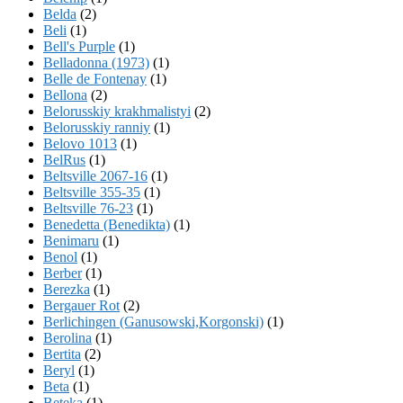
Belda
(2)
Beli
(1)
Bell's Purple
(1)
Belladonna (1973)
(1)
Belle de Fontenay
(1)
Bellona
(2)
Belorusskiy krakhmalistyi
(2)
Belorusskiy ranniy
(1)
Belovo 1013
(1)
BelRus
(1)
Beltsville 2067-16
(1)
Beltsville 355-35
(1)
Beltsville 76-23
(1)
Benedetta (Benedikta)
(1)
Benimaru
(1)
Benol
(1)
Berber
(1)
Berezka
(1)
Bergauer Rot
(2)
Berlichingen (Ganusowski,Korgonski)
(1)
Berolina
(1)
Bertita
(2)
Beryl
(1)
Beta
(1)
Beteka
(1)