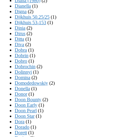
Diana (1980)
(2)
Dianella
(1)
Digna
(2)
Dijkhuis 50.25/25
(1)
Dijkhuis 53-153
(1)
Dinia
(2)
Dirus
(2)
Ditta
(1)
Diva
(2)
Dobra
(1)
Dobrin
(1)
Dobro
(1)
Dobrochin
(2)
Dolinnyi
(1)
Domina
(2)
Domodedowskiy
(2)
Donella
(1)
Donor
(1)
Doon Bounty
(2)
Doon Early
(1)
Doon Pearl
(1)
Doon Star
(1)
Dora
(1)
Dorado
(1)
Dorett
(1)