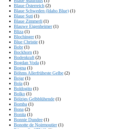
Blaue Mauritius
(1)
Blaue Österreich
(2)
Blaue Schweden (Idaho Blue)
(1)
Blaue Suti
(1)
Blaue Zimmerli
(1)
Blauwe Eigenheimer
(1)
Bliza
(1)
Blochinger
(1)
Blue Christie
(1)
Bobr
(1)
Bockhorn
(1)
Bodenkraft
(2)
Bogdan Voda
(1)
Bogna
(1)
Böhms Allerfrüheste Gelbe
(2)
Bojar
(1)
Bola
(1)
Boldogito
(1)
Bolko
(1)
Bölzigs Gelbblühende
(1)
Bomba
(1)
Bona
(2)
Bonita
(1)
Bonnie Dundee
(1)
Bonotte de Noirmoutier
(1)