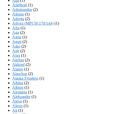
Ada
(1)
Adelheid
(1)
Admirandus
(2)
Adonis
(1)
Adretta
(2)
Advira (MPI 50.170/144)
(1)
Afra
(1)
Aga
(2)
Agria
(1)
Aguti
(2)
Aiko
(2)
Aire
(2)
Ajax
(1)
Akebia
(2)
Akkord
(2)
Alamo
(1)
Alasclear
(2)
Alaska Frostless
(1)
Albina
(2)
Albion
(1)
Alcmaria
(1)
Aleksander
(1)
Alexa
(1)
Alexis
(1)
Ali
(1)