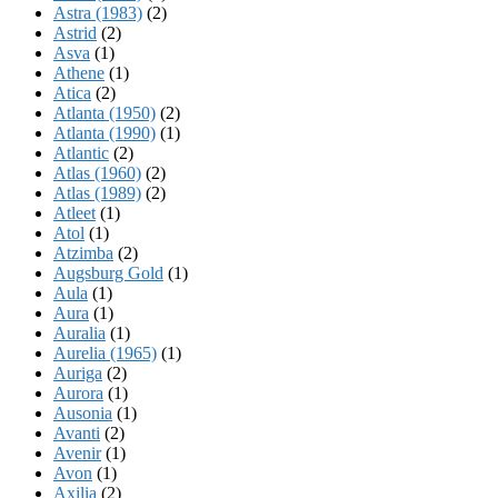
Astra (1983)
(2)
Astrid
(2)
Asva
(1)
Athene
(1)
Atica
(2)
Atlanta (1950)
(2)
Atlanta (1990)
(1)
Atlantic
(2)
Atlas (1960)
(2)
Atlas (1989)
(2)
Atleet
(1)
Atol
(1)
Atzimba
(2)
Augsburg Gold
(1)
Aula
(1)
Aura
(1)
Auralia
(1)
Aurelia (1965)
(1)
Auriga
(2)
Aurora
(1)
Ausonia
(1)
Avanti
(2)
Avenir
(1)
Avon
(1)
Axilia
(2)