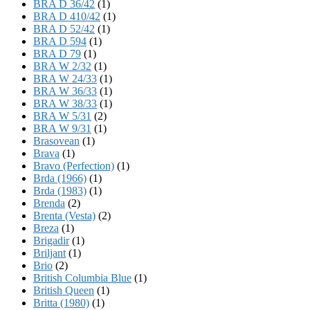
BRA D 36/42
(1)
BRA D 410/42
(1)
BRA D 52/42
(1)
BRA D 594
(1)
BRA D 79
(1)
BRA W 2/32
(1)
BRA W 24/33
(1)
BRA W 36/33
(1)
BRA W 38/33
(1)
BRA W 5/31
(2)
BRA W 9/31
(1)
Brasovean
(1)
Brava
(1)
Bravo (Perfection)
(1)
Brda (1966)
(1)
Brda (1983)
(1)
Brenda
(2)
Brenta (Vesta)
(2)
Breza
(1)
Brigadir
(1)
Briljant
(1)
Brio
(2)
British Columbia Blue
(1)
British Queen
(1)
Britta (1980)
(1)