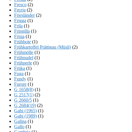
Fresco
(2)
Frezja
(2)
Friesländer
(2)
Frigga
(1)
Frila
(1)
Fringilla
(1)
Frisia
(1)
Frühbote
(1)
Frühkartoffel Prättigau (Müsli)
(2)
Frühmölle
(1)
Frühnudel
(1)
Frühperle
(1)
Früka
(1)
Fuga
(1)
Fundy
(1)
Furore
(1)
G 1658(8)
(1)
G 2517(1)
(2)
G 2660/5
(1)
G 2684(19)
(2)
Gabi (1965)
(1)
Gabi (1989)
(1)
Galina
(1)
Gallo
(1)
Gambria
(1)