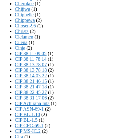
Cherokee
(1)
Chijiwa
(1)
Chipbelle
(1)
Chippewa
(2)
Chosen-95
(1)
Christa
(2)
Ciclamen
(1)
Cilena
(1)
Cinja
(2)
CIP 38 11 09 05
(1)
CIP 38 11 78 14
(1)
CIP 38 13 78 07
(1)
CIP 38 13 78 18
(2)
CIP 38 14 03 22
(1)
CIP 38 21 46 15
(1)
CIP 38 21 47 18
(1)
CIP 38 22 45 27
(1)
CIP 38 31 17 06
(2)
CIP Achirana Inta
(1)
CIP ASN-69-1
(2)
CIP BL-1.10
(2)
CIP BL-1.5
(1)
CIP CFC-69-1
(2)
CIP MS-IC.2
(2)
Cira
(1)