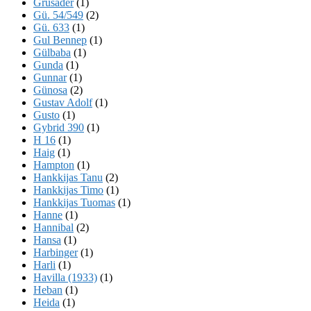
Grusader
(1)
Gü. 54/549
(2)
Gü. 633
(1)
Gul Bennep
(1)
Gülbaba
(1)
Gunda
(1)
Gunnar
(1)
Günosa
(2)
Gustav Adolf
(1)
Gusto
(1)
Gybrid 390
(1)
H 16
(1)
Haig
(1)
Hampton
(1)
Hankkijas Tanu
(2)
Hankkijas Timo
(1)
Hankkijas Tuomas
(1)
Hanne
(1)
Hannibal
(2)
Hansa
(1)
Harbinger
(1)
Harli
(1)
Havilla (1933)
(1)
Heban
(1)
Heida
(1)