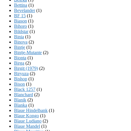
Bettina
(1)
Bevelander
(1)
BF 15
(1)
Biason
(1)
Bihoro
(1)
Bildstar
(1)
Binia
(1)
Binova
(2)
Bintje
(1)
Bintje-Mutante
(2)
Bionta
(1)
Birga
(2)
Birgit (1979)
(2)
Biryuza
(2)
Bishop
(1)
Bison
(1)
Black 1257
(1)
Blanchard
(2)
Blanik
(2)
Blanka
(1)
Blaue Hindelbank
(1)
Blaue Kongo
(1)
Blaue Ludiano
(2)
Blaue Mandel
(1)