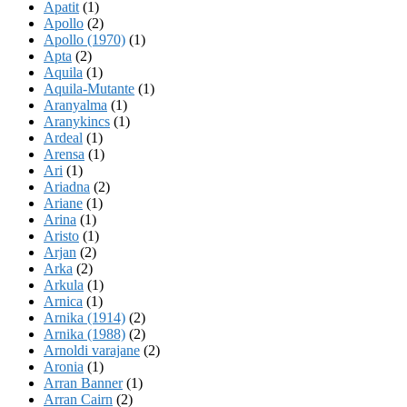
Apatit
(1)
Apollo
(2)
Apollo (1970)
(1)
Apta
(2)
Aquila
(1)
Aquila-Mutante
(1)
Aranyalma
(1)
Aranykincs
(1)
Ardeal
(1)
Arensa
(1)
Ari
(1)
Ariadna
(2)
Ariane
(1)
Arina
(1)
Aristo
(1)
Arjan
(2)
Arka
(2)
Arkula
(1)
Arnica
(1)
Arnika (1914)
(2)
Arnika (1988)
(2)
Arnoldi varajane
(2)
Aronia
(1)
Arran Banner
(1)
Arran Cairn
(2)