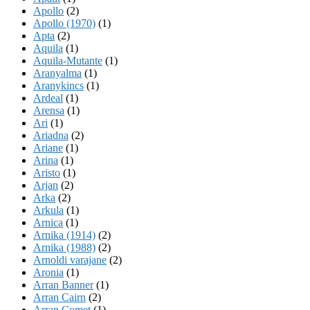
Apollo
(2)
Apollo (1970)
(1)
Apta
(2)
Aquila
(1)
Aquila-Mutante
(1)
Aranyalma
(1)
Aranykincs
(1)
Ardeal
(1)
Arensa
(1)
Ari
(1)
Ariadna
(2)
Ariane
(1)
Arina
(1)
Aristo
(1)
Arjan
(2)
Arka
(2)
Arkula
(1)
Arnica
(1)
Arnika (1914)
(2)
Arnika (1988)
(2)
Arnoldi varajane
(2)
Aronia
(1)
Arran Banner
(1)
Arran Cairn
(2)
Arran Comet
(1)