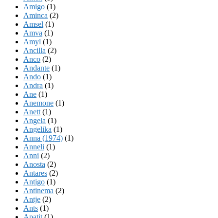
Amigo
(1)
Aminca
(2)
Amsel
(1)
Amva
(1)
Amyl
(1)
Ancilla
(2)
Anco
(2)
Andante
(1)
Ando
(1)
Andra
(1)
Ane
(1)
Anemone
(1)
Anett
(1)
Angela
(1)
Angelika
(1)
Anna (1974)
(1)
Anneli
(1)
Anni
(2)
Anosta
(2)
Antares
(2)
Antigo
(1)
Antinema
(2)
Antje
(2)
Ants
(1)
Apatit
(1)