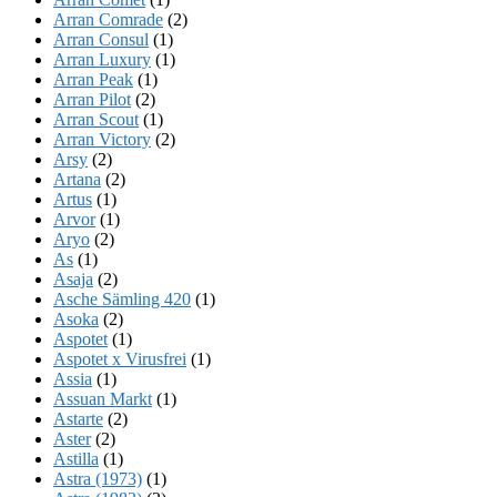
Arran Comrade
(2)
Arran Consul
(1)
Arran Luxury
(1)
Arran Peak
(1)
Arran Pilot
(2)
Arran Scout
(1)
Arran Victory
(2)
Arsy
(2)
Artana
(2)
Artus
(1)
Arvor
(1)
Aryo
(2)
As
(1)
Asaja
(2)
Asche Sämling 420
(1)
Asoka
(2)
Aspotet
(1)
Aspotet x Virusfrei
(1)
Assia
(1)
Assuan Markt
(1)
Astarte
(2)
Aster
(2)
Astilla
(1)
Astra (1973)
(1)