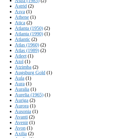
Astra (1983)
(2)
Astrid
(2)
Asva
(1)
Athene
(1)
Atica
(2)
Atlanta (1950)
(2)
Atlanta (1990)
(1)
Atlantic
(2)
Atlas (1960)
(2)
Atlas (1989)
(2)
Atleet
(1)
Atol
(1)
Atzimba
(2)
Augsburg Gold
(1)
Aula
(1)
Aura
(1)
Auralia
(1)
Aurelia (1965)
(1)
Auriga
(2)
Aurora
(1)
Ausonia
(1)
Avanti
(2)
Avenir
(1)
Avon
(1)
Axilia
(2)