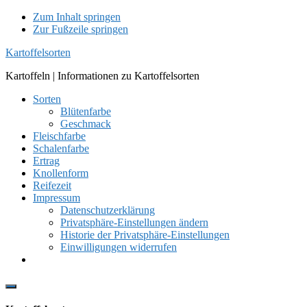
Zum Inhalt springen
Zur Fußzeile springen
Kartoffelsorten
Kartoffeln | Informationen zu Kartoffelsorten
Sorten
Blütenfarbe
Geschmack
Fleischfarbe
Schalenfarbe
Ertrag
Knollenform
Reifezeit
Impressum
Datenschutzerklärung
Privatsphäre-Einstellungen ändern
Historie der Privatsphäre-Einstellungen
Einwilligungen widerrufen
Show
Offscreen