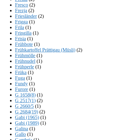
Fresco
(2)
Frezja
(2)
Friesländer
(2)
Frigga
(1)
Frila
(1)
Fringilla
(1)
Frisia
(1)
Frühbote
(1)
Frühkartoffel Prättigau (Müsli)
(2)
Frühmölle
(1)
Frühnudel
(1)
Frühperle
(1)
Früka
(1)
Fuga
(1)
Fundy
(1)
Furore
(1)
G 1658(8)
(1)
G 2517(1)
(2)
G 2660/5
(1)
G 2684(19)
(2)
Gabi (1965)
(1)
Gabi (1989)
(1)
Galina
(1)
Gallo
(1)
Gambria
(1)