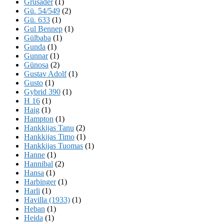
Grusader
(1)
Gü. 54/549
(2)
Gü. 633
(1)
Gul Bennep
(1)
Gülbaba
(1)
Gunda
(1)
Gunnar
(1)
Günosa
(2)
Gustav Adolf
(1)
Gusto
(1)
Gybrid 390
(1)
H 16
(1)
Haig
(1)
Hampton
(1)
Hankkijas Tanu
(2)
Hankkijas Timo
(1)
Hankkijas Tuomas
(1)
Hanne
(1)
Hannibal
(2)
Hansa
(1)
Harbinger
(1)
Harli
(1)
Havilla (1933)
(1)
Heban
(1)
Heida
(1)