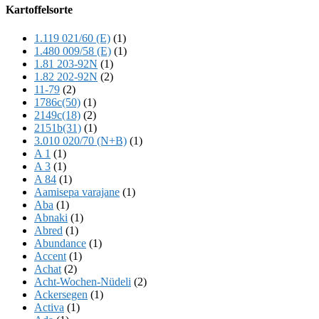
Offscreen
Kartoffelsorte
Content
1.119 021/60 (E)
(1)
1.480 009/58 (E)
(1)
1.81 203-92N
(1)
1.82 202-92N
(2)
11-79
(2)
1786c(50)
(1)
2149c(18)
(2)
2151b(31)
(1)
3.010 020/70 (N+B)
(1)
A 1
(1)
A 3
(1)
A 84
(1)
Aamisepa varajane
(1)
Aba
(1)
Abnaki
(1)
Abred
(1)
Abundance
(1)
Accent
(1)
Achat
(2)
Acht-Wochen-Nüdeli
(2)
Ackersegen
(1)
Activa
(1)