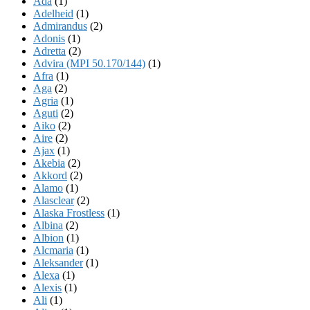
Ada
(1)
Adelheid
(1)
Admirandus
(2)
Adonis
(1)
Adretta
(2)
Advira (MPI 50.170/144)
(1)
Afra
(1)
Aga
(2)
Agria
(1)
Aguti
(2)
Aiko
(2)
Aire
(2)
Ajax
(1)
Akebia
(2)
Akkord
(2)
Alamo
(1)
Alasclear
(2)
Alaska Frostless
(1)
Albina
(2)
Albion
(1)
Alcmaria
(1)
Aleksander
(1)
Alexa
(1)
Alexis
(1)
Ali
(1)