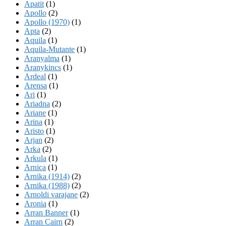
Apatit
(1)
Apollo
(2)
Apollo (1970)
(1)
Apta
(2)
Aquila
(1)
Aquila-Mutante
(1)
Aranyalma
(1)
Aranykincs
(1)
Ardeal
(1)
Arensa
(1)
Ari
(1)
Ariadna
(2)
Ariane
(1)
Arina
(1)
Aristo
(1)
Arjan
(2)
Arka
(2)
Arkula
(1)
Arnica
(1)
Arnika (1914)
(2)
Arnika (1988)
(2)
Arnoldi varajane
(2)
Aronia
(1)
Arran Banner
(1)
Arran Cairn
(2)