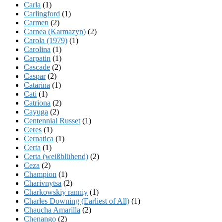
Carla
(1)
Carlingford
(1)
Carmen
(2)
Carnea (Karmazyn)
(2)
Carola (1979)
(1)
Carolina
(1)
Carpatin
(1)
Cascade
(2)
Caspar
(2)
Catarina
(1)
Cati
(1)
Catriona
(2)
Cayuga
(2)
Centennial Russet
(1)
Ceres
(1)
Cernatica
(1)
Certa
(1)
Certa (weißblühend)
(2)
Ceza
(2)
Champion
(1)
Charivnytsa
(2)
Charkowskiy ranniy
(1)
Charles Downing (Earliest of All)
(1)
Chaucha Amarilla
(2)
Chenango
(2)