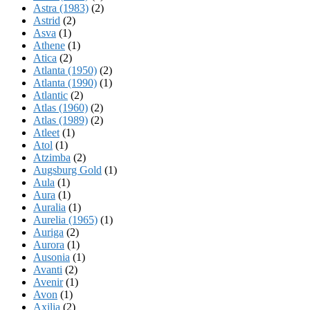
Astra (1983)
(2)
Astrid
(2)
Asva
(1)
Athene
(1)
Atica
(2)
Atlanta (1950)
(2)
Atlanta (1990)
(1)
Atlantic
(2)
Atlas (1960)
(2)
Atlas (1989)
(2)
Atleet
(1)
Atol
(1)
Atzimba
(2)
Augsburg Gold
(1)
Aula
(1)
Aura
(1)
Auralia
(1)
Aurelia (1965)
(1)
Auriga
(2)
Aurora
(1)
Ausonia
(1)
Avanti
(2)
Avenir
(1)
Avon
(1)
Axilia
(2)