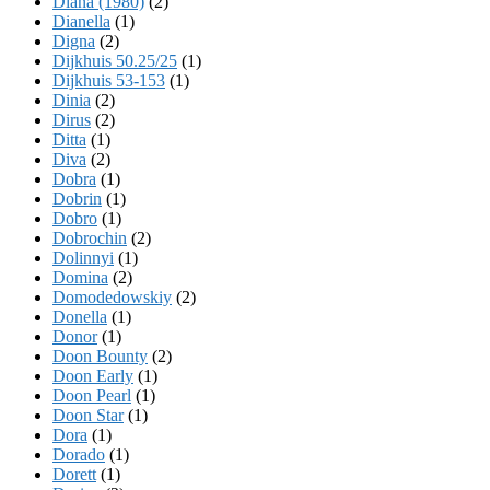
Diana (1980)
(2)
Dianella
(1)
Digna
(2)
Dijkhuis 50.25/25
(1)
Dijkhuis 53-153
(1)
Dinia
(2)
Dirus
(2)
Ditta
(1)
Diva
(2)
Dobra
(1)
Dobrin
(1)
Dobro
(1)
Dobrochin
(2)
Dolinnyi
(1)
Domina
(2)
Domodedowskiy
(2)
Donella
(1)
Donor
(1)
Doon Bounty
(2)
Doon Early
(1)
Doon Pearl
(1)
Doon Star
(1)
Dora
(1)
Dorado
(1)
Dorett
(1)