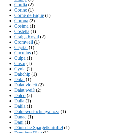
Cordia
(2)
Corine
(1)
Corne de Bique
(1)
Corona
(2)
Cosima
(1)
Costella
(1)
Craigs Royal
(2)
Cromwell
(1)
Crystal
(1)
Cucullus
(1)
Culpa
(1)
Cusoi
(1)
Cynia
(2)
Dakchip
(1)
Daku
(1)
Dalat violett
(2)
Dalat weiß
(2)
Dalco
(2)
Dalia
(1)
Dalila
(1)
Dalnewostochnaya roza
(1)
Danae
(1)
Dani
(1)
Dänische Spargelkartoffel
(1)
Danniger Blau
(1)