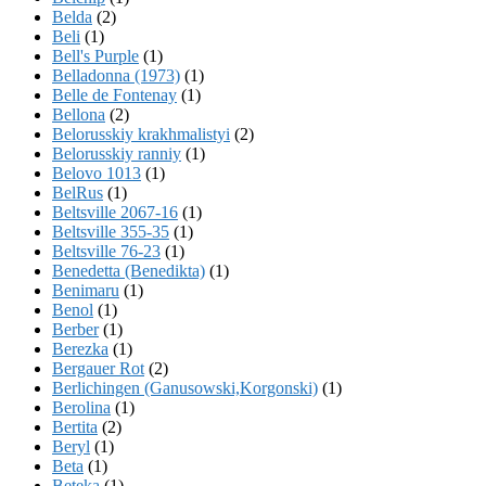
Belda
(2)
Beli
(1)
Bell's Purple
(1)
Belladonna (1973)
(1)
Belle de Fontenay
(1)
Bellona
(2)
Belorusskiy krakhmalistyi
(2)
Belorusskiy ranniy
(1)
Belovo 1013
(1)
BelRus
(1)
Beltsville 2067-16
(1)
Beltsville 355-35
(1)
Beltsville 76-23
(1)
Benedetta (Benedikta)
(1)
Benimaru
(1)
Benol
(1)
Berber
(1)
Berezka
(1)
Bergauer Rot
(2)
Berlichingen (Ganusowski,Korgonski)
(1)
Berolina
(1)
Bertita
(2)
Beryl
(1)
Beta
(1)
Beteka
(1)