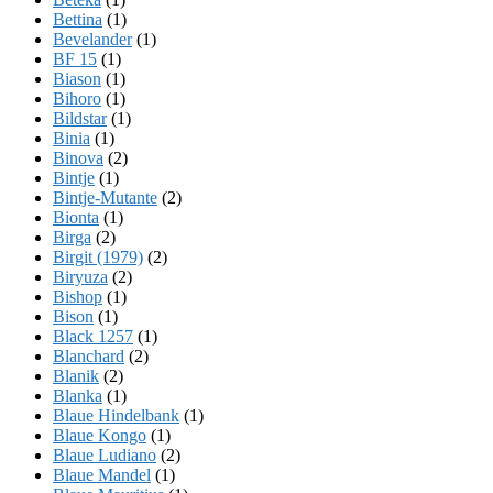
Bettina
(1)
Bevelander
(1)
BF 15
(1)
Biason
(1)
Bihoro
(1)
Bildstar
(1)
Binia
(1)
Binova
(2)
Bintje
(1)
Bintje-Mutante
(2)
Bionta
(1)
Birga
(2)
Birgit (1979)
(2)
Biryuza
(2)
Bishop
(1)
Bison
(1)
Black 1257
(1)
Blanchard
(2)
Blanik
(2)
Blanka
(1)
Blaue Hindelbank
(1)
Blaue Kongo
(1)
Blaue Ludiano
(2)
Blaue Mandel
(1)