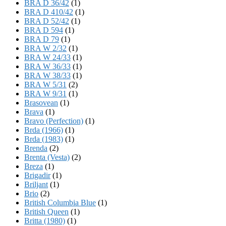
BRA D 36/42
(1)
BRA D 410/42
(1)
BRA D 52/42
(1)
BRA D 594
(1)
BRA D 79
(1)
BRA W 2/32
(1)
BRA W 24/33
(1)
BRA W 36/33
(1)
BRA W 38/33
(1)
BRA W 5/31
(2)
BRA W 9/31
(1)
Brasovean
(1)
Brava
(1)
Bravo (Perfection)
(1)
Brda (1966)
(1)
Brda (1983)
(1)
Brenda
(2)
Brenta (Vesta)
(2)
Breza
(1)
Brigadir
(1)
Briljant
(1)
Brio
(2)
British Columbia Blue
(1)
British Queen
(1)
Britta (1980)
(1)