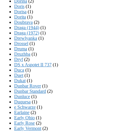
Dorina
(2)
Doris
(1)
Dorisa
(1)
Dorita
(1)
Doubrava
(2)
Draga (1944)
(1)
Draga (1972)
(1)
Drewlyanka
(1)
Drossel
(1)
Druma
(1)
Druzhba
(1)
Dryf
(2)
DS x Aspotet II 737
(1)
Duca
(1)
Duet
(1)
Dukat
(1)
Dunbar Rover
(1)
Dunbar Standard
(2)
Dunluce
(1)
Duquesa
(1)
e Schwarze
(1)
Earlaine
(2)
Early Ohio
(1)
Early Rose
(2)
Early Vermont
(2)