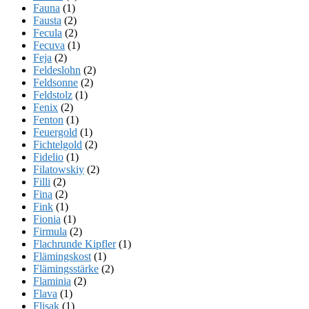
Fauna
(1)
Fausta
(2)
Fecula
(2)
Fecuva
(1)
Feja
(2)
Feldeslohn
(2)
Feldsonne
(2)
Feldstolz
(1)
Fenix
(2)
Fenton
(1)
Feuergold
(1)
Fichtelgold
(2)
Fidelio
(1)
Filatowskiy
(2)
Filli
(2)
Fina
(2)
Fink
(1)
Fionia
(1)
Firmula
(2)
Flachrunde Kipfler
(1)
Flämingskost
(1)
Flämingsstärke
(2)
Flaminia
(2)
Flava
(1)
Flisak
(1)