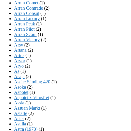
Arran Comet
(1)
Arran Comrade
(2)
Arran Consul
(1)
Arran Luxury
(1)
Arran Peak
(1)
Arran Pilot
(2)
Arran Scout
(1)
Arran Victory
(2)
Arsy
(2)
Artana
(2)
Artus
(1)
Arvor
(1)
Aryo
(2)
As
(1)
Asaja
(2)
Asche Sämling 420
(1)
Asoka
(2)
Aspotet
(1)
Aspotet x Virusfrei
(1)
Assia
(1)
Assuan Markt
(1)
Astarte
(2)
Aster
(2)
Astilla
(1)
Astra (1973)
(1)