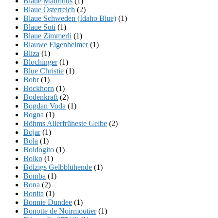
Blaue Mauritius
(1)
Blaue Österreich
(2)
Blaue Schweden (Idaho Blue)
(1)
Blaue Suti
(1)
Blaue Zimmerli
(1)
Blauwe Eigenheimer
(1)
Bliza
(1)
Blochinger
(1)
Blue Christie
(1)
Bobr
(1)
Bockhorn
(1)
Bodenkraft
(2)
Bogdan Voda
(1)
Bogna
(1)
Böhms Allerfrüheste Gelbe
(2)
Bojar
(1)
Bola
(1)
Boldogito
(1)
Bolko
(1)
Bölzigs Gelbblühende
(1)
Bomba
(1)
Bona
(2)
Bonita
(1)
Bonnie Dundee
(1)
Bonotte de Noirmoutier
(1)