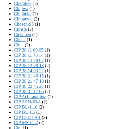
Cherokee
(1)
Chijiwa
(1)
Chipbelle
(1)
Chippewa
(2)
Chosen-95
(1)
Christa
(2)
Ciclamen
(1)
Cilena
(1)
Cinja
(2)
CIP 38 11 09 05
(1)
CIP 38 11 78 14
(1)
CIP 38 13 78 07
(1)
CIP 38 13 78 18
(2)
CIP 38 14 03 22
(1)
CIP 38 21 46 15
(1)
CIP 38 21 47 18
(1)
CIP 38 22 45 27
(1)
CIP 38 31 17 06
(2)
CIP Achirana Inta
(1)
CIP ASN-69-1
(2)
CIP BL-1.10
(2)
CIP BL-1.5
(1)
CIP CFC-69-1
(2)
CIP MS-IC.2
(2)
Cira
(1)