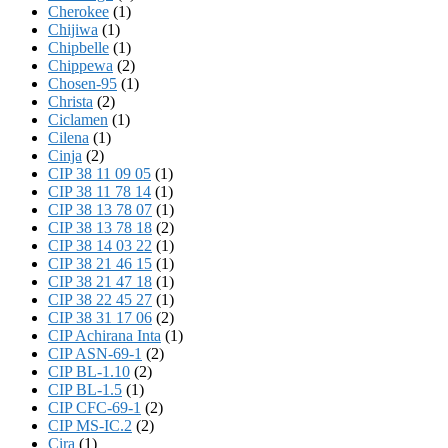
Cherokee
(1)
Chijiwa
(1)
Chipbelle
(1)
Chippewa
(2)
Chosen-95
(1)
Christa
(2)
Ciclamen
(1)
Cilena
(1)
Cinja
(2)
CIP 38 11 09 05
(1)
CIP 38 11 78 14
(1)
CIP 38 13 78 07
(1)
CIP 38 13 78 18
(2)
CIP 38 14 03 22
(1)
CIP 38 21 46 15
(1)
CIP 38 21 47 18
(1)
CIP 38 22 45 27
(1)
CIP 38 31 17 06
(2)
CIP Achirana Inta
(1)
CIP ASN-69-1
(2)
CIP BL-1.10
(2)
CIP BL-1.5
(1)
CIP CFC-69-1
(2)
CIP MS-IC.2
(2)
Cira
(1)