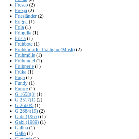
Fresco
(2)
Frezja
(2)
Friesländer
(2)
Frigga
(1)
Frila
(1)
Fringilla
(1)
Frisia
(1)
Frühbote
(1)
Frühkartoffel Prättigau (Müsli)
(2)
Frühmölle
(1)
Frühnudel
(1)
Frühperle
(1)
Früka
(1)
Fuga
(1)
Fundy
(1)
Furore
(1)
G 1658(8)
(1)
G 2517(1)
(2)
G 2660/5
(1)
G 2684(19)
(2)
Gabi (1965)
(1)
Gabi (1989)
(1)
Galina
(1)
Gallo
(1)
Gambria
(1)