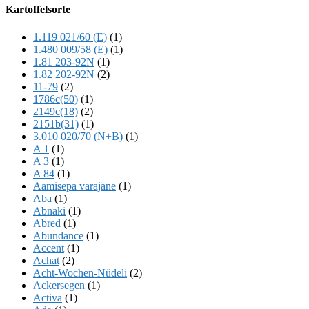
Offscreen
Kartoffelsorte
Content
1.119 021/60 (E)
(1)
1.480 009/58 (E)
(1)
1.81 203-92N
(1)
1.82 202-92N
(2)
11-79
(2)
1786c(50)
(1)
2149c(18)
(2)
2151b(31)
(1)
3.010 020/70 (N+B)
(1)
A 1
(1)
A 3
(1)
A 84
(1)
Aamisepa varajane
(1)
Aba
(1)
Abnaki
(1)
Abred
(1)
Abundance
(1)
Accent
(1)
Achat
(2)
Acht-Wochen-Nüdeli
(2)
Ackersegen
(1)
Activa
(1)