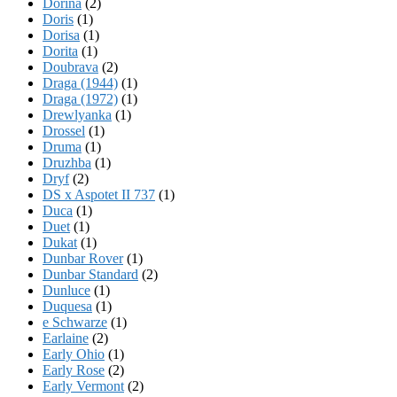
Dorina
(2)
Doris
(1)
Dorisa
(1)
Dorita
(1)
Doubrava
(2)
Draga (1944)
(1)
Draga (1972)
(1)
Drewlyanka
(1)
Drossel
(1)
Druma
(1)
Druzhba
(1)
Dryf
(2)
DS x Aspotet II 737
(1)
Duca
(1)
Duet
(1)
Dukat
(1)
Dunbar Rover
(1)
Dunbar Standard
(2)
Dunluce
(1)
Duquesa
(1)
e Schwarze
(1)
Earlaine
(2)
Early Ohio
(1)
Early Rose
(2)
Early Vermont
(2)