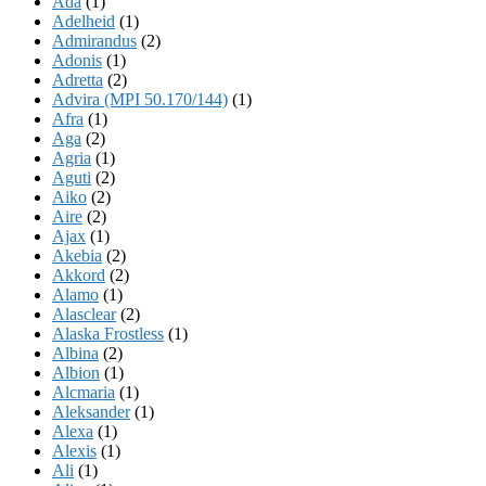
Ada
(1)
Adelheid
(1)
Admirandus
(2)
Adonis
(1)
Adretta
(2)
Advira (MPI 50.170/144)
(1)
Afra
(1)
Aga
(2)
Agria
(1)
Aguti
(2)
Aiko
(2)
Aire
(2)
Ajax
(1)
Akebia
(2)
Akkord
(2)
Alamo
(1)
Alasclear
(2)
Alaska Frostless
(1)
Albina
(2)
Albion
(1)
Alcmaria
(1)
Aleksander
(1)
Alexa
(1)
Alexis
(1)
Ali
(1)