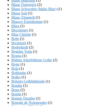
Blaue Mauritius
(1)
Blaue Österreich
(2)
Blaue Schweden (Idaho Blue)
(1)
Blaue Suti
(1)
Blaue Zimmerli
(1)
Blauwe Eigenheimer
(1)
Bliza
(1)
Blochinger
(1)
Blue Christie
(1)
Bobr
(1)
Bockhorn
(1)
Bodenkraft
(2)
Bogdan Voda
(1)
Bogna
(1)
Böhms Allerfrüheste Gelbe
(2)
Bojar
(1)
Bola
(1)
Boldogito
(1)
Bolko
(1)
Bölzigs Gelbblühende
(1)
Bomba
(1)
Bona
(2)
Bonita
(1)
Bonnie Dundee
(1)
Bonotte de Noirmoutier
(1)