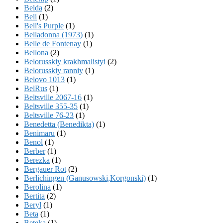
Belda
(2)
Beli
(1)
Bell's Purple
(1)
Belladonna (1973)
(1)
Belle de Fontenay
(1)
Bellona
(2)
Belorusskiy krakhmalistyi
(2)
Belorusskiy ranniy
(1)
Belovo 1013
(1)
BelRus
(1)
Beltsville 2067-16
(1)
Beltsville 355-35
(1)
Beltsville 76-23
(1)
Benedetta (Benedikta)
(1)
Benimaru
(1)
Benol
(1)
Berber
(1)
Berezka
(1)
Bergauer Rot
(2)
Berlichingen (Ganusowski,Korgonski)
(1)
Berolina
(1)
Bertita
(2)
Beryl
(1)
Beta
(1)
Beteka
(1)