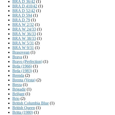
BRA D 36/42
(1)
BRA D 410/42
(1)
BRA D 52/42
(1)
BRA D 594
(1)
BRA D 79
(1)
BRA W 2/32
(1)
BRA W 24/33
(1)
BRA W 36/33
(1)
BRA W 38/33
(1)
BRA W 5/31
(2)
BRA W 9/31
(1)
Brasovean
(1)
Brava
(1)
Bravo (Perfection)
(1)
Brda (1966)
(1)
Brda (1983)
(1)
Brenda
(2)
Brenta (Vesta)
(2)
Breza
(1)
Brigadir
(1)
Briljant
(1)
Brio
(2)
British Columbia Blue
(1)
British Queen
(1)
Britta (1980)
(1)