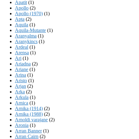
Apatit
(1)
Apollo
(2)
Apollo (1970)
(1)
Apta
(2)
Aquila
(1)
Aquila-Mutante
(1)
Aranyalma
(1)
Aranykincs
(1)
Ardeal
(1)
Arensa
(1)
Ari
(1)
Ariadna
(2)
Ariane
(1)
Arina
(1)
Aristo
(1)
Arjan
(2)
Arka
(2)
Arkula
(1)
Arnica
(1)
Arnika (1914)
(2)
Arnika (1988)
(2)
Arnoldi varajane
(2)
Aronia
(1)
Arran Banner
(1)
Arran Cairn
(2)