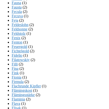
Fauna
(1)
Fausta
(2)
Fecula
(2)
Fecuva
(1)
Feja
(2)
Feldeslohn
(2)
Feldsonne
(2)
Feldstolz
(1)
Fenix
(2)
Fenton
(1)
Feuergold
(1)
Fichtelgold
(2)
Fidelio
(1)
Filatowskiy
(2)
Filli
(2)
Fina
(2)
Fink
(1)
Fionia
(1)
Firmula
(2)
Flachrunde Kipfler
(1)
Flämingskost
(1)
Flämingsstärke
(2)
Flaminia
(2)
Flava
(1)
Flisak
(1)