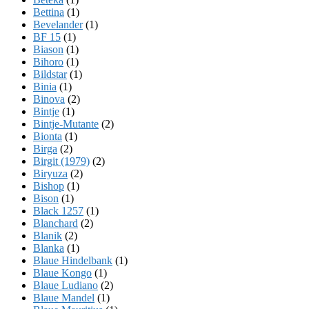
Bettina
(1)
Bevelander
(1)
BF 15
(1)
Biason
(1)
Bihoro
(1)
Bildstar
(1)
Binia
(1)
Binova
(2)
Bintje
(1)
Bintje-Mutante
(2)
Bionta
(1)
Birga
(2)
Birgit (1979)
(2)
Biryuza
(2)
Bishop
(1)
Bison
(1)
Black 1257
(1)
Blanchard
(2)
Blanik
(2)
Blanka
(1)
Blaue Hindelbank
(1)
Blaue Kongo
(1)
Blaue Ludiano
(2)
Blaue Mandel
(1)