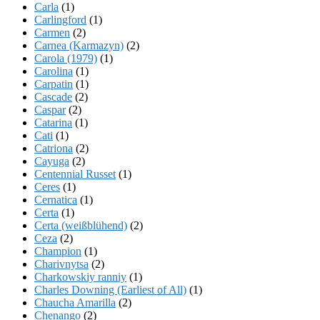
Carla
(1)
Carlingford
(1)
Carmen
(2)
Carnea (Karmazyn)
(2)
Carola (1979)
(1)
Carolina
(1)
Carpatin
(1)
Cascade
(2)
Caspar
(2)
Catarina
(1)
Cati
(1)
Catriona
(2)
Cayuga
(2)
Centennial Russet
(1)
Ceres
(1)
Cernatica
(1)
Certa
(1)
Certa (weißblühend)
(2)
Ceza
(2)
Champion
(1)
Charivnytsa
(2)
Charkowskiy ranniy
(1)
Charles Downing (Earliest of All)
(1)
Chaucha Amarilla
(2)
Chenango
(2)