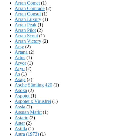
Arran Comet
(1)
Arran Comrade
(2)
Arran Consul
(1)
Arran Luxury
(1)
Arran Peak
(1)
Arran Pilot
(2)
Arran Scout
(1)
Arran Victory
(2)
Arsy
(2)
Artana
(2)
Artus
(1)
Arvor
(1)
Aryo
(2)
As
(1)
Asaja
(2)
Asche Sämling 420
(1)
Asoka
(2)
Aspotet
(1)
Aspotet x Virusfrei
(1)
Assia
(1)
Assuan Markt
(1)
Astarte
(2)
Aster
(2)
Astilla
(1)
Astra (1973)
(1)