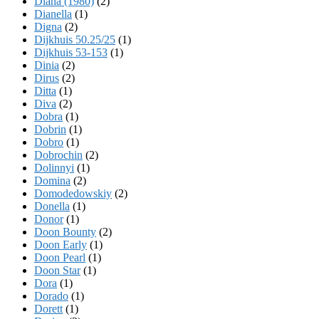
Diana (1980)
(2)
Dianella
(1)
Digna
(2)
Dijkhuis 50.25/25
(1)
Dijkhuis 53-153
(1)
Dinia
(2)
Dirus
(2)
Ditta
(1)
Diva
(2)
Dobra
(1)
Dobrin
(1)
Dobro
(1)
Dobrochin
(2)
Dolinnyi
(1)
Domina
(2)
Domodedowskiy
(2)
Donella
(1)
Donor
(1)
Doon Bounty
(2)
Doon Early
(1)
Doon Pearl
(1)
Doon Star
(1)
Dora
(1)
Dorado
(1)
Dorett
(1)