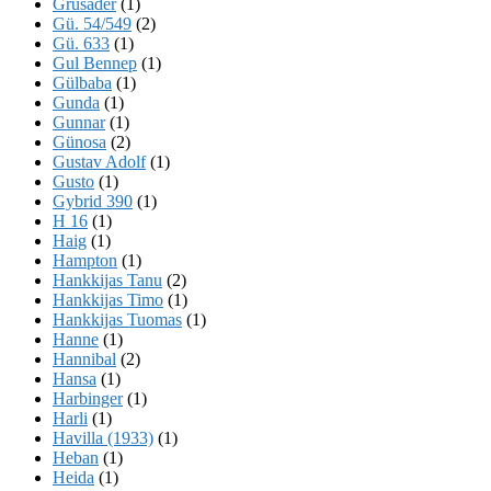
Grusader
(1)
Gü. 54/549
(2)
Gü. 633
(1)
Gul Bennep
(1)
Gülbaba
(1)
Gunda
(1)
Gunnar
(1)
Günosa
(2)
Gustav Adolf
(1)
Gusto
(1)
Gybrid 390
(1)
H 16
(1)
Haig
(1)
Hampton
(1)
Hankkijas Tanu
(2)
Hankkijas Timo
(1)
Hankkijas Tuomas
(1)
Hanne
(1)
Hannibal
(2)
Hansa
(1)
Harbinger
(1)
Harli
(1)
Havilla (1933)
(1)
Heban
(1)
Heida
(1)