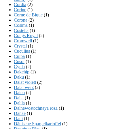
Cordia
(2)
Corine
(1)
Corne de Bique
(1)
Corona
(2)
Cosima
(1)
Costella
(1)
Craigs Royal
(2)
Cromwell
(1)
Crystal
(1)
Cucullus
(1)
Culpa
(1)
Cusoi
(1)
Cynia
(2)
Dakchip
(1)
Daku
(1)
Dalat violett
(2)
Dalat weiß
(2)
Dalco
(2)
Dalia
(1)
Dalila
(1)
Dalnewostochnaya roza
(1)
Danae
(1)
Dani
(1)
Dänische Spargelkartoffel
(1)
Danniger Blau
(1)