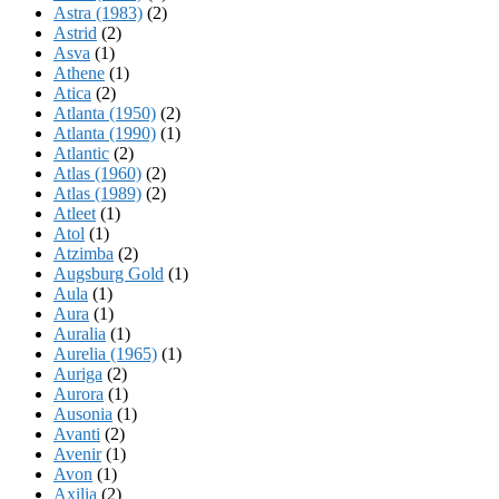
Astra (1983)
(2)
Astrid
(2)
Asva
(1)
Athene
(1)
Atica
(2)
Atlanta (1950)
(2)
Atlanta (1990)
(1)
Atlantic
(2)
Atlas (1960)
(2)
Atlas (1989)
(2)
Atleet
(1)
Atol
(1)
Atzimba
(2)
Augsburg Gold
(1)
Aula
(1)
Aura
(1)
Auralia
(1)
Aurelia (1965)
(1)
Auriga
(2)
Aurora
(1)
Ausonia
(1)
Avanti
(2)
Avenir
(1)
Avon
(1)
Axilia
(2)