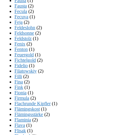
Fauna
(1)
Fausta
(2)
Fecula
(2)
Fecuva
(1)
Feja
(2)
Feldeslohn
(2)
Feldsonne
(2)
Feldstolz
(1)
Fenix
(2)
Fenton
(1)
Feuergold
(1)
Fichtelgold
(2)
Fidelio
(1)
Filatowskiy
(2)
Filli
(2)
Fina
(2)
Fink
(1)
Fionia
(1)
Firmula
(2)
Flachrunde Kipfler
(1)
Flämingskost
(1)
Flämingsstärke
(2)
Flaminia
(2)
Flava
(1)
Flisak
(1)