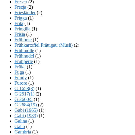
Fresco
(2)
Frezja
(2)
Friesländer
(2)
Frigga
(1)
Frila
(1)
Fringilla
(1)
Frisia
(1)
Frühbote
(1)
Frühkartoffel Prättigau (Müsli)
(2)
Frühmölle
(1)
Frühnudel
(1)
Frühperle
(1)
Früka
(1)
Fuga
(1)
Fundy
(1)
Furore
(1)
G 1658(8)
(1)
G 2517(1)
(2)
G 2660/5
(1)
G 2684(19)
(2)
Gabi (1965)
(1)
Gabi (1989)
(1)
Galina
(1)
Gallo
(1)
Gambria
(1)