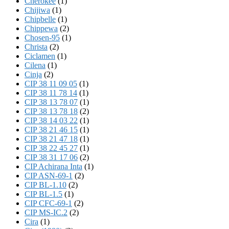
Cherokee
(1)
Chijiwa
(1)
Chipbelle
(1)
Chippewa
(2)
Chosen-95
(1)
Christa
(2)
Ciclamen
(1)
Cilena
(1)
Cinja
(2)
CIP 38 11 09 05
(1)
CIP 38 11 78 14
(1)
CIP 38 13 78 07
(1)
CIP 38 13 78 18
(2)
CIP 38 14 03 22
(1)
CIP 38 21 46 15
(1)
CIP 38 21 47 18
(1)
CIP 38 22 45 27
(1)
CIP 38 31 17 06
(2)
CIP Achirana Inta
(1)
CIP ASN-69-1
(2)
CIP BL-1.10
(2)
CIP BL-1.5
(1)
CIP CFC-69-1
(2)
CIP MS-IC.2
(2)
Cira
(1)