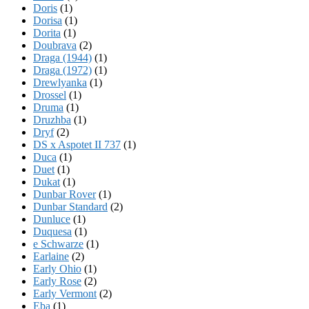
Doris
(1)
Dorisa
(1)
Dorita
(1)
Doubrava
(2)
Draga (1944)
(1)
Draga (1972)
(1)
Drewlyanka
(1)
Drossel
(1)
Druma
(1)
Druzhba
(1)
Dryf
(2)
DS x Aspotet II 737
(1)
Duca
(1)
Duet
(1)
Dukat
(1)
Dunbar Rover
(1)
Dunbar Standard
(2)
Dunluce
(1)
Duquesa
(1)
e Schwarze
(1)
Earlaine
(2)
Early Ohio
(1)
Early Rose
(2)
Early Vermont
(2)
Eba
(1)