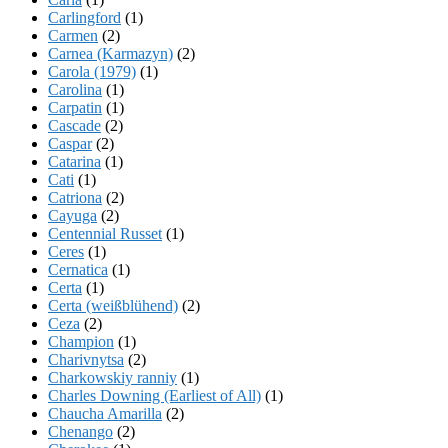
Carlingford
(1)
Carmen
(2)
Carnea (Karmazyn)
(2)
Carola (1979)
(1)
Carolina
(1)
Carpatin
(1)
Cascade
(2)
Caspar
(2)
Catarina
(1)
Cati
(1)
Catriona
(2)
Cayuga
(2)
Centennial Russet
(1)
Ceres
(1)
Cernatica
(1)
Certa
(1)
Certa (weißblühend)
(2)
Ceza
(2)
Champion
(1)
Charivnytsa
(2)
Charkowskiy ranniy
(1)
Charles Downing (Earliest of All)
(1)
Chaucha Amarilla
(2)
Chenango
(2)