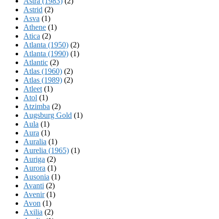
Astra (1983)
(2)
Astrid
(2)
Asva
(1)
Athene
(1)
Atica
(2)
Atlanta (1950)
(2)
Atlanta (1990)
(1)
Atlantic
(2)
Atlas (1960)
(2)
Atlas (1989)
(2)
Atleet
(1)
Atol
(1)
Atzimba
(2)
Augsburg Gold
(1)
Aula
(1)
Aura
(1)
Auralia
(1)
Aurelia (1965)
(1)
Auriga
(2)
Aurora
(1)
Ausonia
(1)
Avanti
(2)
Avenir
(1)
Avon
(1)
Axilia
(2)