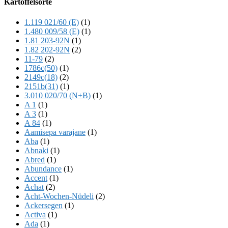
Kartoffelsorte
Content
1.119 021/60 (E)
(1)
1.480 009/58 (E)
(1)
1.81 203-92N
(1)
1.82 202-92N
(2)
11-79
(2)
1786c(50)
(1)
2149c(18)
(2)
2151b(31)
(1)
3.010 020/70 (N+B)
(1)
A 1
(1)
A 3
(1)
A 84
(1)
Aamisepa varajane
(1)
Aba
(1)
Abnaki
(1)
Abred
(1)
Abundance
(1)
Accent
(1)
Achat
(2)
Acht-Wochen-Nüdeli
(2)
Ackersegen
(1)
Activa
(1)
Ada
(1)