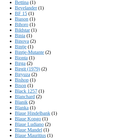
Bettina
(1)
Bevelander
(1)
BF 15
(1)
Biason
(1)
Bihoro
(1)
Bildstar
(1)
Binia
(1)
Binova
(2)
Bintje
(1)
Bintje-Mutante
(2)
Bionta
(1)
Birga
(2)
Birgit (1979)
(2)
Biryuza
(2)
Bishop
(1)
Bison
(1)
Black 1257
(1)
Blanchard
(2)
Blanik
(2)
Blanka
(1)
Blaue Hindelbank
(1)
Blaue Kongo
(1)
Blaue Ludiano
(2)
Blaue Mandel
(1)
Blaue Mauritius
(1)