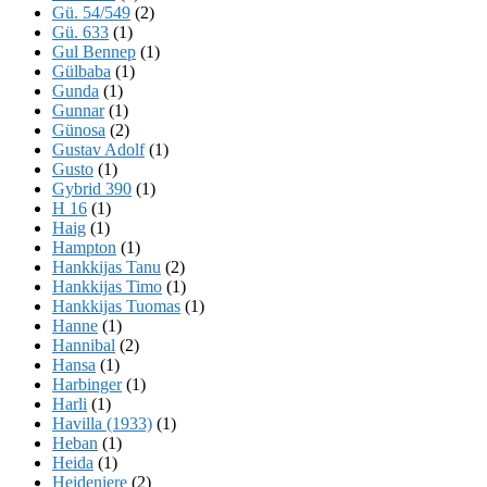
Gü. 54/549
(2)
Gü. 633
(1)
Gul Bennep
(1)
Gülbaba
(1)
Gunda
(1)
Gunnar
(1)
Günosa
(2)
Gustav Adolf
(1)
Gusto
(1)
Gybrid 390
(1)
H 16
(1)
Haig
(1)
Hampton
(1)
Hankkijas Tanu
(2)
Hankkijas Timo
(1)
Hankkijas Tuomas
(1)
Hanne
(1)
Hannibal
(2)
Hansa
(1)
Harbinger
(1)
Harli
(1)
Havilla (1933)
(1)
Heban
(1)
Heida
(1)
Heideniere
(2)