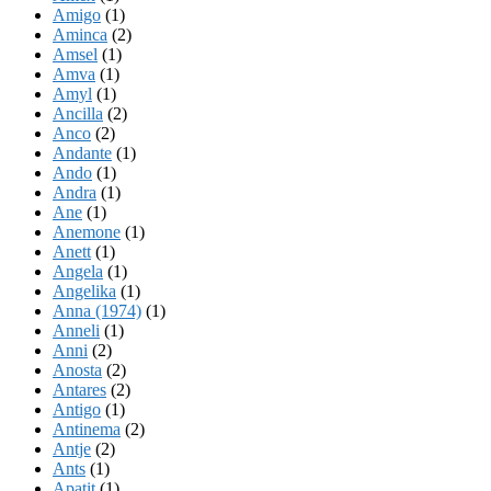
Amigo
(1)
Aminca
(2)
Amsel
(1)
Amva
(1)
Amyl
(1)
Ancilla
(2)
Anco
(2)
Andante
(1)
Ando
(1)
Andra
(1)
Ane
(1)
Anemone
(1)
Anett
(1)
Angela
(1)
Angelika
(1)
Anna (1974)
(1)
Anneli
(1)
Anni
(2)
Anosta
(2)
Antares
(2)
Antigo
(1)
Antinema
(2)
Antje
(2)
Ants
(1)
Apatit
(1)