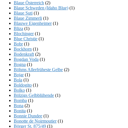
Blaue Österreich
(2)
Blaue Schweden (Idaho Blue)
(1)
Blaue Suti
(1)
Blaue Zimmerli
(1)
Blauwe Eigenheimer
(1)
Bliza
(1)
Blochinger
(1)
Blue Christie
(1)
Bobr
(1)
Bockhorn
(1)
Bodenkraft
(2)
Bogdan Voda
(1)
Bogna
(1)
Böhms Allerfrüheste Gelbe
(2)
Bojar
(1)
Bola
(1)
Boldogito
(1)
Bolko
(1)
Bölzigs Gelbblühende
(1)
Bomba
(1)
Bona
(2)
Bonita
(1)
Bonnie Dundee
(1)
Bonotte de Noirmoutier
(1)
Börger St. 875/49
(1)