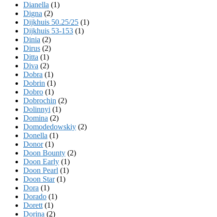
Dianella
(1)
Digna
(2)
Dijkhuis 50.25/25
(1)
Dijkhuis 53-153
(1)
Dinia
(2)
Dirus
(2)
Ditta
(1)
Diva
(2)
Dobra
(1)
Dobrin
(1)
Dobro
(1)
Dobrochin
(2)
Dolinnyi
(1)
Domina
(2)
Domodedowskiy
(2)
Donella
(1)
Donor
(1)
Doon Bounty
(2)
Doon Early
(1)
Doon Pearl
(1)
Doon Star
(1)
Dora
(1)
Dorado
(1)
Dorett
(1)
Dorina
(2)