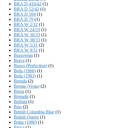
BRA D 410/42
(1)
BRA D 52/42
(1)
BRA D 594
(1)
BRA D 79
(1)
BRA W 2/32
(1)
BRA W 24/33
(1)
BRA W 36/33
(1)
BRA W 38/33
(1)
BRA W 5/31
(2)
BRA W 9/31
(1)
Brasovean
(1)
Brava
(1)
Bravo (Perfection)
(1)
Brda (1966)
(1)
Brda (1983)
(1)
Brenda
(2)
Brenta (Vesta)
(2)
Breza
(1)
Brigadir
(1)
Briljant
(1)
Brio
(2)
British Columbia Blue
(1)
British Queen
(1)
Britta (1980)
(1)
Broca
(1)