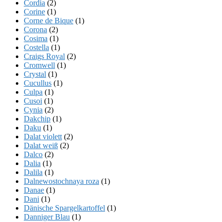
Cordia
(2)
Corine
(1)
Corne de Bique
(1)
Corona
(2)
Cosima
(1)
Costella
(1)
Craigs Royal
(2)
Cromwell
(1)
Crystal
(1)
Cucullus
(1)
Culpa
(1)
Cusoi
(1)
Cynia
(2)
Dakchip
(1)
Daku
(1)
Dalat violett
(2)
Dalat weiß
(2)
Dalco
(2)
Dalia
(1)
Dalila
(1)
Dalnewostochnaya roza
(1)
Danae
(1)
Dani
(1)
Dänische Spargelkartoffel
(1)
Danniger Blau
(1)