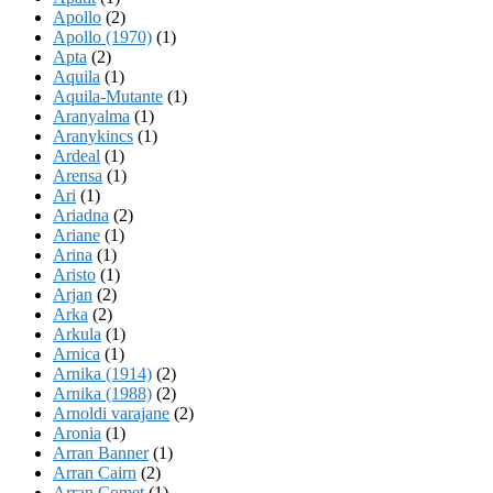
Apollo
(2)
Apollo (1970)
(1)
Apta
(2)
Aquila
(1)
Aquila-Mutante
(1)
Aranyalma
(1)
Aranykincs
(1)
Ardeal
(1)
Arensa
(1)
Ari
(1)
Ariadna
(2)
Ariane
(1)
Arina
(1)
Aristo
(1)
Arjan
(2)
Arka
(2)
Arkula
(1)
Arnica
(1)
Arnika (1914)
(2)
Arnika (1988)
(2)
Arnoldi varajane
(2)
Aronia
(1)
Arran Banner
(1)
Arran Cairn
(2)
Arran Comet
(1)