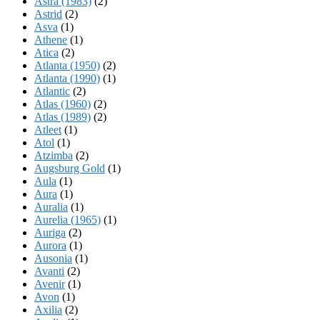
Astra (1983)
(2)
Astrid
(2)
Asva
(1)
Athene
(1)
Atica
(2)
Atlanta (1950)
(2)
Atlanta (1990)
(1)
Atlantic
(2)
Atlas (1960)
(2)
Atlas (1989)
(2)
Atleet
(1)
Atol
(1)
Atzimba
(2)
Augsburg Gold
(1)
Aula
(1)
Aura
(1)
Auralia
(1)
Aurelia (1965)
(1)
Auriga
(2)
Aurora
(1)
Ausonia
(1)
Avanti
(2)
Avenir
(1)
Avon
(1)
Axilia
(2)