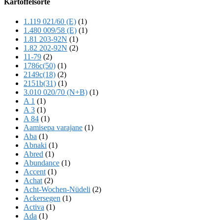
Kartoffelsorte
Content
1.119 021/60 (E)
(1)
1.480 009/58 (E)
(1)
1.81 203-92N
(1)
1.82 202-92N
(2)
11-79
(2)
1786c(50)
(1)
2149c(18)
(2)
2151b(31)
(1)
3.010 020/70 (N+B)
(1)
A 1
(1)
A 3
(1)
A 84
(1)
Aamisepa varajane
(1)
Aba
(1)
Abnaki
(1)
Abred
(1)
Abundance
(1)
Accent
(1)
Achat
(2)
Acht-Wochen-Nüdeli
(2)
Ackersegen
(1)
Activa
(1)
Ada
(1)