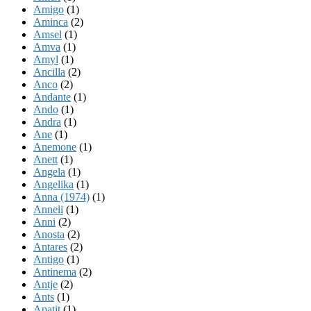
Amigo
(1)
Aminca
(2)
Amsel
(1)
Amva
(1)
Amyl
(1)
Ancilla
(2)
Anco
(2)
Andante
(1)
Ando
(1)
Andra
(1)
Ane
(1)
Anemone
(1)
Anett
(1)
Angela
(1)
Angelika
(1)
Anna (1974)
(1)
Anneli
(1)
Anni
(2)
Anosta
(2)
Antares
(2)
Antigo
(1)
Antinema
(2)
Antje
(2)
Ants
(1)
Apatit
(1)