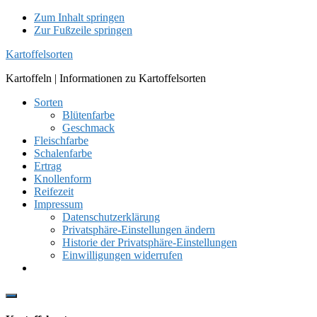
Zum Inhalt springen
Zur Fußzeile springen
Kartoffelsorten
Kartoffeln | Informationen zu Kartoffelsorten
Sorten
Blütenfarbe
Geschmack
Fleischfarbe
Schalenfarbe
Ertrag
Knollenform
Reifezeit
Impressum
Datenschutzerklärung
Privatsphäre-Einstellungen ändern
Historie der Privatsphäre-Einstellungen
Einwilligungen widerrufen
Show
Offscreen