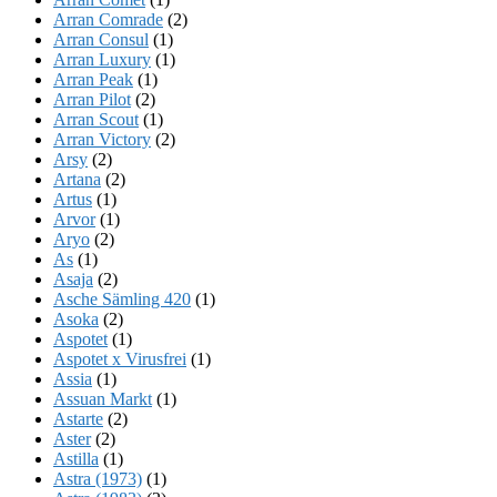
Arran Comrade
(2)
Arran Consul
(1)
Arran Luxury
(1)
Arran Peak
(1)
Arran Pilot
(2)
Arran Scout
(1)
Arran Victory
(2)
Arsy
(2)
Artana
(2)
Artus
(1)
Arvor
(1)
Aryo
(2)
As
(1)
Asaja
(2)
Asche Sämling 420
(1)
Asoka
(2)
Aspotet
(1)
Aspotet x Virusfrei
(1)
Assia
(1)
Assuan Markt
(1)
Astarte
(2)
Aster
(2)
Astilla
(1)
Astra (1973)
(1)