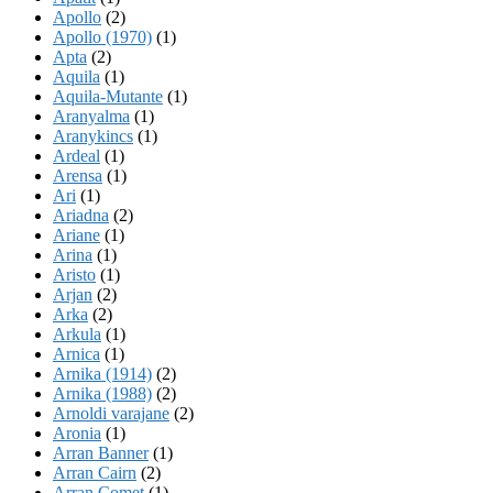
Apollo
(2)
Apollo (1970)
(1)
Apta
(2)
Aquila
(1)
Aquila-Mutante
(1)
Aranyalma
(1)
Aranykincs
(1)
Ardeal
(1)
Arensa
(1)
Ari
(1)
Ariadna
(2)
Ariane
(1)
Arina
(1)
Aristo
(1)
Arjan
(2)
Arka
(2)
Arkula
(1)
Arnica
(1)
Arnika (1914)
(2)
Arnika (1988)
(2)
Arnoldi varajane
(2)
Aronia
(1)
Arran Banner
(1)
Arran Cairn
(2)
Arran Comet
(1)