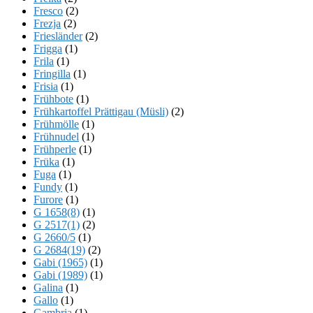
Fresco
(2)
Frezja
(2)
Friesländer
(2)
Frigga
(1)
Frila
(1)
Fringilla
(1)
Frisia
(1)
Frühbote
(1)
Frühkartoffel Prättigau (Müsli)
(2)
Frühmölle
(1)
Frühnudel
(1)
Frühperle
(1)
Früka
(1)
Fuga
(1)
Fundy
(1)
Furore
(1)
G 1658(8)
(1)
G 2517(1)
(2)
G 2660/5
(1)
G 2684(19)
(2)
Gabi (1965)
(1)
Gabi (1989)
(1)
Galina
(1)
Gallo
(1)
Gambria
(1)