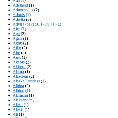
Ada
(1)
Adelheid
(1)
Admirandus
(2)
Adonis
(1)
Adretta
(2)
Advira (MPI 50.170/144)
(1)
Afra
(1)
Aga
(2)
Agria
(1)
Aguti
(2)
Aiko
(2)
Aire
(2)
Ajax
(1)
Akebia
(2)
Akkord
(2)
Alamo
(1)
Alasclear
(2)
Alaska Frostless
(1)
Albina
(2)
Albion
(1)
Alcmaria
(1)
Aleksander
(1)
Alexa
(1)
Alexis
(1)
Ali
(1)