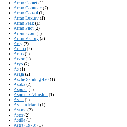
Arran Comet
(1)
Arran Comrade
(2)
Arran Consul
(1)
Arran Luxury
(1)
Arran Peak
(1)
Arran Pilot
(2)
Arran Scout
(1)
Arran Victory
(2)
Arsy
(2)
Artana
(2)
Artus
(1)
Arvor
(1)
Aryo
(2)
As
(1)
Asaja
(2)
Asche Sämling 420
(1)
Asoka
(2)
Aspotet
(1)
Aspotet x Virusfrei
(1)
Assia
(1)
Assuan Markt
(1)
Astarte
(2)
Aster
(2)
Astilla
(1)
Astra (1973)
(1)