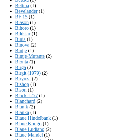
Bettina
(1)
Bevelander
(1)
BF 15
(1)
Biason
(1)
Bihoro
(1)
Bildstar
(1)
Binia
(1)
Binova
(2)
Bintje
(1)
Bintje-Mutante
(2)
Bionta
(1)
Birga
(2)
Birgit (1979)
(2)
Biryuza
(2)
Bishop
(1)
Bison
(1)
Black 1257
(1)
Blanchard
(2)
Blanik
(2)
Blanka
(1)
Blaue Hindelbank
(1)
Blaue Kongo
(1)
Blaue Ludiano
(2)
Blaue Mandel
(1)