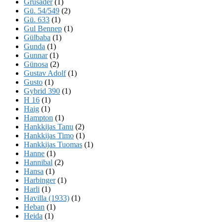
Grusader
(1)
Gü. 54/549
(2)
Gü. 633
(1)
Gul Bennep
(1)
Gülbaba
(1)
Gunda
(1)
Gunnar
(1)
Günosa
(2)
Gustav Adolf
(1)
Gusto
(1)
Gybrid 390
(1)
H 16
(1)
Haig
(1)
Hampton
(1)
Hankkijas Tanu
(2)
Hankkijas Timo
(1)
Hankkijas Tuomas
(1)
Hanne
(1)
Hannibal
(2)
Hansa
(1)
Harbinger
(1)
Harli
(1)
Havilla (1933)
(1)
Heban
(1)
Heida
(1)