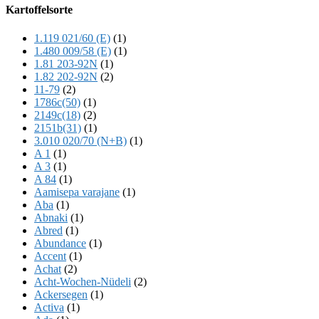
Offscreen
Kartoffelsorte
Content
1.119 021/60 (E)
(1)
1.480 009/58 (E)
(1)
1.81 203-92N
(1)
1.82 202-92N
(2)
11-79
(2)
1786c(50)
(1)
2149c(18)
(2)
2151b(31)
(1)
3.010 020/70 (N+B)
(1)
A 1
(1)
A 3
(1)
A 84
(1)
Aamisepa varajane
(1)
Aba
(1)
Abnaki
(1)
Abred
(1)
Abundance
(1)
Accent
(1)
Achat
(2)
Acht-Wochen-Nüdeli
(2)
Ackersegen
(1)
Activa
(1)