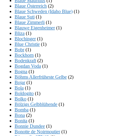
Blaue Mauritius
(1)
Blaue Österreich
(2)
Blaue Schweden (Idaho Blue)
(1)
Blaue Suti
(1)
Blaue Zimmerli
(1)
Blauwe Eigenheimer
(1)
Bliza
(1)
Blochinger
(1)
Blue Christie
(1)
Bobr
(1)
Bockhorn
(1)
Bodenkraft
(2)
Bogdan Voda
(1)
Bogna
(1)
Böhms Allerfrüheste Gelbe
(2)
Bojar
(1)
Bola
(1)
Boldogito
(1)
Bolko
(1)
Bölzigs Gelbblühende
(1)
Bomba
(1)
Bona
(2)
Bonita
(1)
Bonnie Dundee
(1)
Bonotte de Noirmoutier
(1)