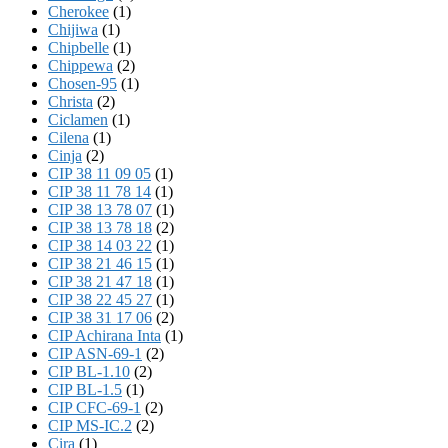
Cherokee
(1)
Chijiwa
(1)
Chipbelle
(1)
Chippewa
(2)
Chosen-95
(1)
Christa
(2)
Ciclamen
(1)
Cilena
(1)
Cinja
(2)
CIP 38 11 09 05
(1)
CIP 38 11 78 14
(1)
CIP 38 13 78 07
(1)
CIP 38 13 78 18
(2)
CIP 38 14 03 22
(1)
CIP 38 21 46 15
(1)
CIP 38 21 47 18
(1)
CIP 38 22 45 27
(1)
CIP 38 31 17 06
(2)
CIP Achirana Inta
(1)
CIP ASN-69-1
(2)
CIP BL-1.10
(2)
CIP BL-1.5
(1)
CIP CFC-69-1
(2)
CIP MS-IC.2
(2)
Cira
(1)