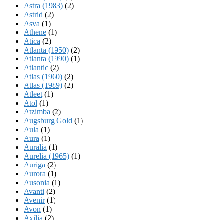
Astra (1983)
(2)
Astrid
(2)
Asva
(1)
Athene
(1)
Atica
(2)
Atlanta (1950)
(2)
Atlanta (1990)
(1)
Atlantic
(2)
Atlas (1960)
(2)
Atlas (1989)
(2)
Atleet
(1)
Atol
(1)
Atzimba
(2)
Augsburg Gold
(1)
Aula
(1)
Aura
(1)
Auralia
(1)
Aurelia (1965)
(1)
Auriga
(2)
Aurora
(1)
Ausonia
(1)
Avanti
(2)
Avenir
(1)
Avon
(1)
Axilia
(2)