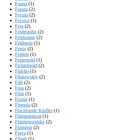
Fauna
(1)
Fausta
(2)
Fecula
(2)
Fecuva
(1)
Feja
(2)
Feldeslohn
(2)
Feldsonne
(2)
Feldstolz
(1)
Fenix
(2)
Fenton
(1)
Feuergold
(1)
Fichtelgold
(2)
Fidelio
(1)
Filatowskiy
(2)
Filli
(2)
Fina
(2)
Fink
(1)
Fionia
(1)
Firmula
(2)
Flachrunde Kipfler
(1)
Flämingskost
(1)
Flämingsstärke
(2)
Flaminia
(2)
Flava
(1)
Flisak
(1)