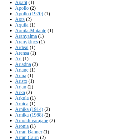
Apatit
(1)
Apollo
(2)
Apollo (1970)
(1)
Apta
(2)
Aquila
(1)
Aquila-Mutante
(1)
Aranyalma
(1)
Aranykincs
(1)
Ardeal
(1)
Arensa
(1)
Ari
(1)
Ariadna
(2)
Ariane
(1)
Arina
(1)
Aristo
(1)
Arjan
(2)
Arka
(2)
Arkula
(1)
Arnica
(1)
Arnika (1914)
(2)
Arnika (1988)
(2)
Arnoldi varajane
(2)
Aronia
(1)
Arran Banner
(1)
Arran Cairn
(2)