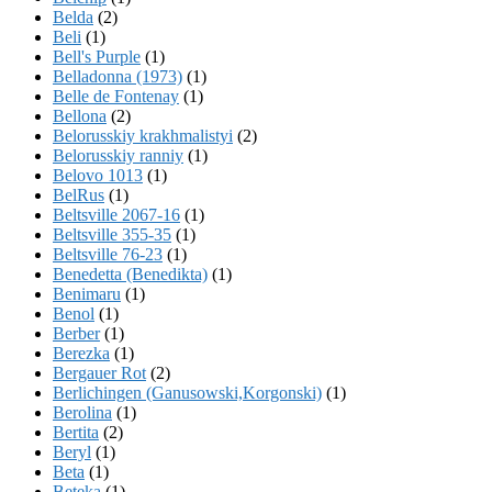
Belda
(2)
Beli
(1)
Bell's Purple
(1)
Belladonna (1973)
(1)
Belle de Fontenay
(1)
Bellona
(2)
Belorusskiy krakhmalistyi
(2)
Belorusskiy ranniy
(1)
Belovo 1013
(1)
BelRus
(1)
Beltsville 2067-16
(1)
Beltsville 355-35
(1)
Beltsville 76-23
(1)
Benedetta (Benedikta)
(1)
Benimaru
(1)
Benol
(1)
Berber
(1)
Berezka
(1)
Bergauer Rot
(2)
Berlichingen (Ganusowski,Korgonski)
(1)
Berolina
(1)
Bertita
(2)
Beryl
(1)
Beta
(1)
Beteka
(1)