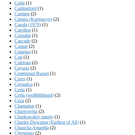
Carla
(1)
Carlingford
(1)
Carmen
(2)
Carnea (Karmazyn)
(2)
Carola (1979)
(1)
Carolina
(1)
Carpatin
(1)
Cascade
(2)
Caspar
(2)
Catarina
(1)
Cati
(1)
Catriona
(2)
Cayuga
(2)
Centennial Russet
(1)
Ceres
(1)
Cernatica
(1)
Certa
(1)
Certa (weißblühend)
(2)
Ceza
(2)
Champion
(1)
Charivnytsa
(2)
Charkowskiy ranniy
(1)
Charles Downing (Earliest of All)
(1)
Chaucha Amarilla
(2)
Chenango
(2)