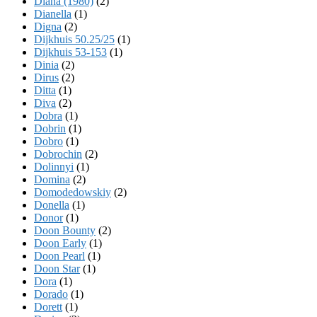
Diana (1980)
(2)
Dianella
(1)
Digna
(2)
Dijkhuis 50.25/25
(1)
Dijkhuis 53-153
(1)
Dinia
(2)
Dirus
(2)
Ditta
(1)
Diva
(2)
Dobra
(1)
Dobrin
(1)
Dobro
(1)
Dobrochin
(2)
Dolinnyi
(1)
Domina
(2)
Domodedowskiy
(2)
Donella
(1)
Donor
(1)
Doon Bounty
(2)
Doon Early
(1)
Doon Pearl
(1)
Doon Star
(1)
Dora
(1)
Dorado
(1)
Dorett
(1)