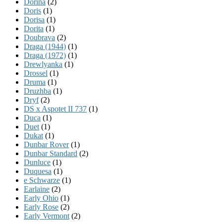
Dorina
(2)
Doris
(1)
Dorisa
(1)
Dorita
(1)
Doubrava
(2)
Draga (1944)
(1)
Draga (1972)
(1)
Drewlyanka
(1)
Drossel
(1)
Druma
(1)
Druzhba
(1)
Dryf
(2)
DS x Aspotet II 737
(1)
Duca
(1)
Duet
(1)
Dukat
(1)
Dunbar Rover
(1)
Dunbar Standard
(2)
Dunluce
(1)
Duquesa
(1)
e Schwarze
(1)
Earlaine
(2)
Early Ohio
(1)
Early Rose
(2)
Early Vermont
(2)