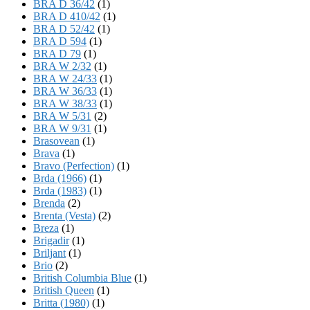
BRA D 36/42
(1)
BRA D 410/42
(1)
BRA D 52/42
(1)
BRA D 594
(1)
BRA D 79
(1)
BRA W 2/32
(1)
BRA W 24/33
(1)
BRA W 36/33
(1)
BRA W 38/33
(1)
BRA W 5/31
(2)
BRA W 9/31
(1)
Brasovean
(1)
Brava
(1)
Bravo (Perfection)
(1)
Brda (1966)
(1)
Brda (1983)
(1)
Brenda
(2)
Brenta (Vesta)
(2)
Breza
(1)
Brigadir
(1)
Briljant
(1)
Brio
(2)
British Columbia Blue
(1)
British Queen
(1)
Britta (1980)
(1)