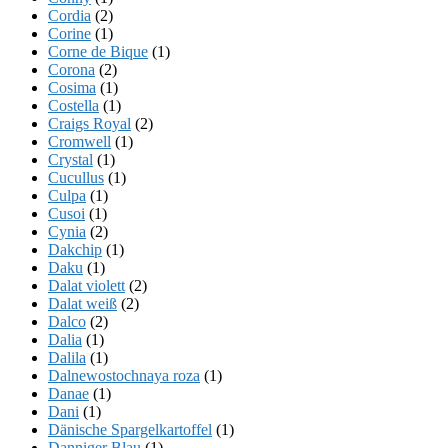
Cordia
(2)
Corine
(1)
Corne de Bique
(1)
Corona
(2)
Cosima
(1)
Costella
(1)
Craigs Royal
(2)
Cromwell
(1)
Crystal
(1)
Cucullus
(1)
Culpa
(1)
Cusoi
(1)
Cynia
(2)
Dakchip
(1)
Daku
(1)
Dalat violett
(2)
Dalat weiß
(2)
Dalco
(2)
Dalia
(1)
Dalila
(1)
Dalnewostochnaya roza
(1)
Danae
(1)
Dani
(1)
Dänische Spargelkartoffel
(1)
Danniger Blau
(1)