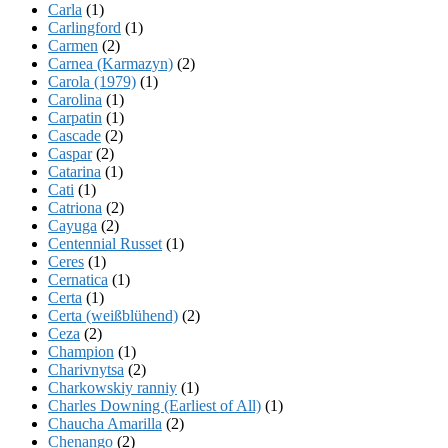
Carla
(1)
Carlingford
(1)
Carmen
(2)
Carnea (Karmazyn)
(2)
Carola (1979)
(1)
Carolina
(1)
Carpatin
(1)
Cascade
(2)
Caspar
(2)
Catarina
(1)
Cati
(1)
Catriona
(2)
Cayuga
(2)
Centennial Russet
(1)
Ceres
(1)
Cernatica
(1)
Certa
(1)
Certa (weißblühend)
(2)
Ceza
(2)
Champion
(1)
Charivnytsa
(2)
Charkowskiy ranniy
(1)
Charles Downing (Earliest of All)
(1)
Chaucha Amarilla
(2)
Chenango
(2)