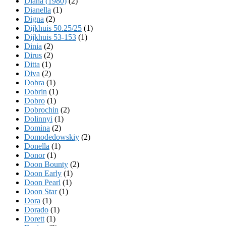
Diana (1980)
(2)
Dianella
(1)
Digna
(2)
Dijkhuis 50.25/25
(1)
Dijkhuis 53-153
(1)
Dinia
(2)
Dirus
(2)
Ditta
(1)
Diva
(2)
Dobra
(1)
Dobrin
(1)
Dobro
(1)
Dobrochin
(2)
Dolinnyi
(1)
Domina
(2)
Domodedowskiy
(2)
Donella
(1)
Donor
(1)
Doon Bounty
(2)
Doon Early
(1)
Doon Pearl
(1)
Doon Star
(1)
Dora
(1)
Dorado
(1)
Dorett
(1)