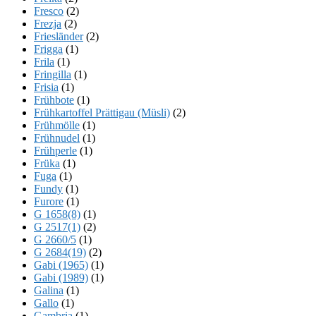
Fresco
(2)
Frezja
(2)
Friesländer
(2)
Frigga
(1)
Frila
(1)
Fringilla
(1)
Frisia
(1)
Frühbote
(1)
Frühkartoffel Prättigau (Müsli)
(2)
Frühmölle
(1)
Frühnudel
(1)
Frühperle
(1)
Früka
(1)
Fuga
(1)
Fundy
(1)
Furore
(1)
G 1658(8)
(1)
G 2517(1)
(2)
G 2660/5
(1)
G 2684(19)
(2)
Gabi (1965)
(1)
Gabi (1989)
(1)
Galina
(1)
Gallo
(1)
Gambria
(1)