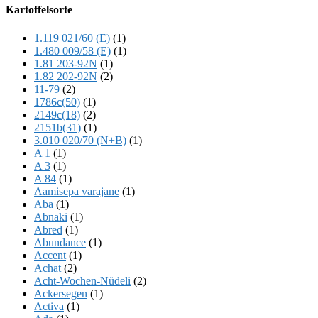
Offscreen
Kartoffelsorte
Content
1.119 021/60 (E)
(1)
1.480 009/58 (E)
(1)
1.81 203-92N
(1)
1.82 202-92N
(2)
11-79
(2)
1786c(50)
(1)
2149c(18)
(2)
2151b(31)
(1)
3.010 020/70 (N+B)
(1)
A 1
(1)
A 3
(1)
A 84
(1)
Aamisepa varajane
(1)
Aba
(1)
Abnaki
(1)
Abred
(1)
Abundance
(1)
Accent
(1)
Achat
(2)
Acht-Wochen-Nüdeli
(2)
Ackersegen
(1)
Activa
(1)