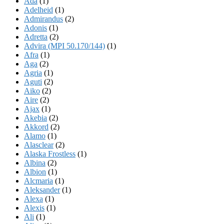
Ada
(1)
Adelheid
(1)
Admirandus
(2)
Adonis
(1)
Adretta
(2)
Advira (MPI 50.170/144)
(1)
Afra
(1)
Aga
(2)
Agria
(1)
Aguti
(2)
Aiko
(2)
Aire
(2)
Ajax
(1)
Akebia
(2)
Akkord
(2)
Alamo
(1)
Alasclear
(2)
Alaska Frostless
(1)
Albina
(2)
Albion
(1)
Alcmaria
(1)
Aleksander
(1)
Alexa
(1)
Alexis
(1)
Ali
(1)