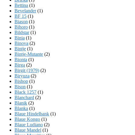
Bettina
(1)
Bevelander
(1)
BF 15
(1)
Biason
(1)
Bihoro
(1)
Bildstar
(1)
Binia
(1)
Binova
(2)
Bintje
(1)
Bintje-Mutante
(2)
Bionta
(1)
Birga
(2)
Birgit (1979)
(2)
Biryuza
(2)
Bishop
(1)
Bison
(1)
Black 1257
(1)
Blanchard
(2)
Blanik
(2)
Blanka
(1)
Blaue Hindelbank
(1)
Blaue Kongo
(1)
Blaue Ludiano
(2)
Blaue Mandel
(1)