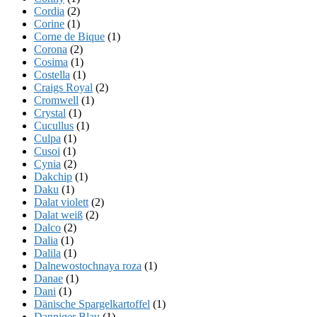
Cordia
(2)
Corine
(1)
Corne de Bique
(1)
Corona
(2)
Cosima
(1)
Costella
(1)
Craigs Royal
(2)
Cromwell
(1)
Crystal
(1)
Cucullus
(1)
Culpa
(1)
Cusoi
(1)
Cynia
(2)
Dakchip
(1)
Daku
(1)
Dalat violett
(2)
Dalat weiß
(2)
Dalco
(2)
Dalia
(1)
Dalila
(1)
Dalnewostochnaya roza
(1)
Danae
(1)
Dani
(1)
Dänische Spargelkartoffel
(1)
Danniger Blau
(1)