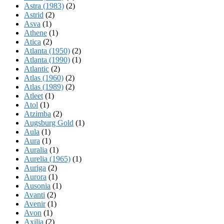
Astra (1983)
(2)
Astrid
(2)
Asva
(1)
Athene
(1)
Atica
(2)
Atlanta (1950)
(2)
Atlanta (1990)
(1)
Atlantic
(2)
Atlas (1960)
(2)
Atlas (1989)
(2)
Atleet
(1)
Atol
(1)
Atzimba
(2)
Augsburg Gold
(1)
Aula
(1)
Aura
(1)
Auralia
(1)
Aurelia (1965)
(1)
Auriga
(2)
Aurora
(1)
Ausonia
(1)
Avanti
(2)
Avenir
(1)
Avon
(1)
Axilia
(2)