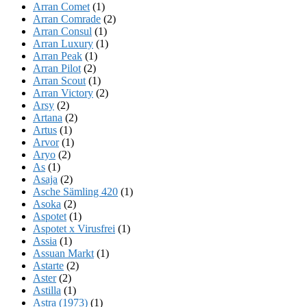
Arran Comet
(1)
Arran Comrade
(2)
Arran Consul
(1)
Arran Luxury
(1)
Arran Peak
(1)
Arran Pilot
(2)
Arran Scout
(1)
Arran Victory
(2)
Arsy
(2)
Artana
(2)
Artus
(1)
Arvor
(1)
Aryo
(2)
As
(1)
Asaja
(2)
Asche Sämling 420
(1)
Asoka
(2)
Aspotet
(1)
Aspotet x Virusfrei
(1)
Assia
(1)
Assuan Markt
(1)
Astarte
(2)
Aster
(2)
Astilla
(1)
Astra (1973)
(1)