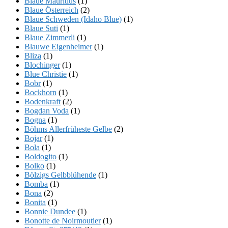
Blaue Mauritius
(1)
Blaue Österreich
(2)
Blaue Schweden (Idaho Blue)
(1)
Blaue Suti
(1)
Blaue Zimmerli
(1)
Blauwe Eigenheimer
(1)
Bliza
(1)
Blochinger
(1)
Blue Christie
(1)
Bobr
(1)
Bockhorn
(1)
Bodenkraft
(2)
Bogdan Voda
(1)
Bogna
(1)
Böhms Allerfrüheste Gelbe
(2)
Bojar
(1)
Bola
(1)
Boldogito
(1)
Bolko
(1)
Bölzigs Gelbblühende
(1)
Bomba
(1)
Bona
(2)
Bonita
(1)
Bonnie Dundee
(1)
Bonotte de Noirmoutier
(1)