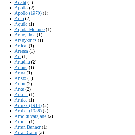
Apatit
(1)
Apollo
(2)
Apollo (1970)
(1)
Apta
(2)
Aquila
(1)
Aquila-Mutante
(1)
Aranyalma
(1)
Aranykincs
(1)
Ardeal
(1)
Arensa
(1)
Ari
(1)
Ariadna
(2)
Ariane
(1)
Arina
(1)
Aristo
(1)
Arjan
(2)
Arka
(2)
Arkula
(1)
Arnica
(1)
Arnika (1914)
(2)
Arnika (1988)
(2)
Arnoldi varajane
(2)
Aronia
(1)
Arran Banner
(1)
Arran Cairn
(2)