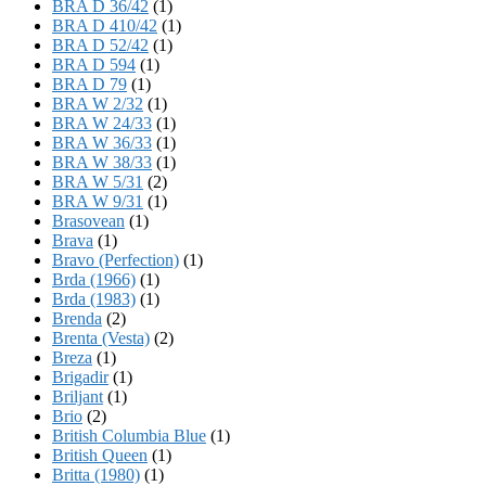
BRA D 36/42
(1)
BRA D 410/42
(1)
BRA D 52/42
(1)
BRA D 594
(1)
BRA D 79
(1)
BRA W 2/32
(1)
BRA W 24/33
(1)
BRA W 36/33
(1)
BRA W 38/33
(1)
BRA W 5/31
(2)
BRA W 9/31
(1)
Brasovean
(1)
Brava
(1)
Bravo (Perfection)
(1)
Brda (1966)
(1)
Brda (1983)
(1)
Brenda
(2)
Brenta (Vesta)
(2)
Breza
(1)
Brigadir
(1)
Briljant
(1)
Brio
(2)
British Columbia Blue
(1)
British Queen
(1)
Britta (1980)
(1)