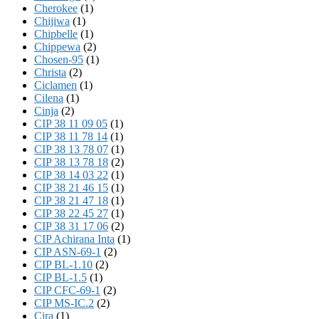
Cherokee
(1)
Chijiwa
(1)
Chipbelle
(1)
Chippewa
(2)
Chosen-95
(1)
Christa
(2)
Ciclamen
(1)
Cilena
(1)
Cinja
(2)
CIP 38 11 09 05
(1)
CIP 38 11 78 14
(1)
CIP 38 13 78 07
(1)
CIP 38 13 78 18
(2)
CIP 38 14 03 22
(1)
CIP 38 21 46 15
(1)
CIP 38 21 47 18
(1)
CIP 38 22 45 27
(1)
CIP 38 31 17 06
(2)
CIP Achirana Inta
(1)
CIP ASN-69-1
(2)
CIP BL-1.10
(2)
CIP BL-1.5
(1)
CIP CFC-69-1
(2)
CIP MS-IC.2
(2)
Cira
(1)