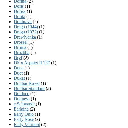
Dorina
(2)
Doris
(1)
Dorisa
(1)
Dorita
(1)
Doubrava
(2)
Draga (1944)
(1)
Draga (1972)
(1)
Drewlyanka
(1)
Drossel
(1)
Druma
(1)
Druzhba
(1)
Dryf
(2)
DS x Aspotet II 737
(1)
Duca
(1)
Duet
(1)
Dukat
(1)
Dunbar Rover
(1)
Dunbar Standard
(2)
Dunluce
(1)
Duquesa
(1)
e Schwarze
(1)
Earlaine
(2)
Early Ohio
(1)
Early Rose
(2)
Early Vermont
(2)