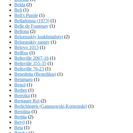
Belda
(2)
Beli
(1)
Bell's Purple
(1)
Belladonna (1973)
(1)
Belle de Fontenay
(1)
Bellona
(2)
Belorusskiy krakhmalistyi
(2)
Belorusskiy ranniy
(1)
Belovo 1013
(1)
BelRus
(1)
Beltsville 2067-16
(1)
Beltsville 355-35
(1)
Beltsville 76-23
(1)
Benedetta (Benedikta)
(1)
Benimaru
(1)
Benol
(1)
Berber
(1)
Berezka
(1)
Bergauer Rot
(2)
Berlichingen (Ganusowski,Korgonski)
(1)
Berolina
(1)
Bertita
(2)
Beryl
(1)
Beta
(1)
Beteka
(1)