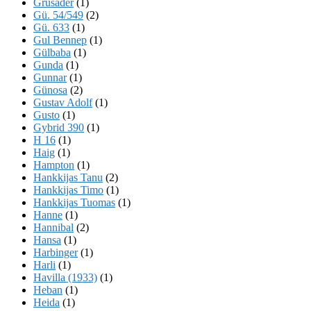
Grusader
(1)
Gü. 54/549
(2)
Gü. 633
(1)
Gul Bennep
(1)
Gülbaba
(1)
Gunda
(1)
Gunnar
(1)
Günosa
(2)
Gustav Adolf
(1)
Gusto
(1)
Gybrid 390
(1)
H 16
(1)
Haig
(1)
Hampton
(1)
Hankkijas Tanu
(2)
Hankkijas Timo
(1)
Hankkijas Tuomas
(1)
Hanne
(1)
Hannibal
(2)
Hansa
(1)
Harbinger
(1)
Harli
(1)
Havilla (1933)
(1)
Heban
(1)
Heida
(1)