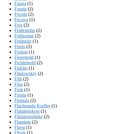
Fauna
(1)
Fausta
(2)
Fecula
(2)
Fecuva
(1)
Feja
(2)
Feldeslohn
(2)
Feldsonne
(2)
Feldstolz
(1)
Fenix
(2)
Fenton
(1)
Feuergold
(1)
Fichtelgold
(2)
Fidelio
(1)
Filatowskiy
(2)
Filli
(2)
Fina
(2)
Fink
(1)
Fionia
(1)
Firmula
(2)
Flachrunde Kipfler
(1)
Flämingskost
(1)
Flämingsstärke
(2)
Flaminia
(2)
Flava
(1)
Flisak
(1)