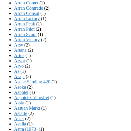
Arran Comet
(1)
Arran Comrade
(2)
Arran Consul
(1)
Arran Luxury
(1)
Arran Peak
(1)
Arran Pilot
(2)
Arran Scout
(1)
Arran Victory
(2)
Arsy
(2)
Artana
(2)
Artus
(1)
Arvor
(1)
Aryo
(2)
As
(1)
Asaja
(2)
Asche Sämling 420
(1)
Asoka
(2)
Aspotet
(1)
Aspotet x Virusfrei
(1)
Assia
(1)
Assuan Markt
(1)
Astarte
(2)
Aster
(2)
Astilla
(1)
Astra (1973)
(1)