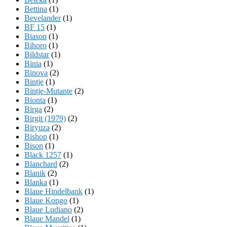
Bettina
(1)
Bevelander
(1)
BF 15
(1)
Biason
(1)
Bihoro
(1)
Bildstar
(1)
Binia
(1)
Binova
(2)
Bintje
(1)
Bintje-Mutante
(2)
Bionta
(1)
Birga
(2)
Birgit (1979)
(2)
Biryuza
(2)
Bishop
(1)
Bison
(1)
Black 1257
(1)
Blanchard
(2)
Blanik
(2)
Blanka
(1)
Blaue Hindelbank
(1)
Blaue Kongo
(1)
Blaue Ludiano
(2)
Blaue Mandel
(1)