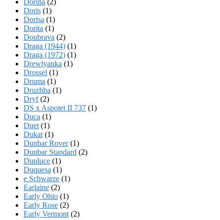
Dorina
(2)
Doris
(1)
Dorisa
(1)
Dorita
(1)
Doubrava
(2)
Draga (1944)
(1)
Draga (1972)
(1)
Drewlyanka
(1)
Drossel
(1)
Druma
(1)
Druzhba
(1)
Dryf
(2)
DS x Aspotet II 737
(1)
Duca
(1)
Duet
(1)
Dukat
(1)
Dunbar Rover
(1)
Dunbar Standard
(2)
Dunluce
(1)
Duquesa
(1)
e Schwarze
(1)
Earlaine
(2)
Early Ohio
(1)
Early Rose
(2)
Early Vermont
(2)