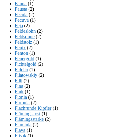
Fauna
(1)
Fausta
(2)
Fecula
(2)
Fecuva
(1)
Feja
(2)
Feldeslohn
(2)
Feldsonne
(2)
Feldstolz
(1)
Fenix
(2)
Fenton
(1)
Feuergold
(1)
Fichtelgold
(2)
Fidelio
(1)
Filatowskiy
(2)
Filli
(2)
Fina
(2)
Fink
(1)
Fionia
(1)
Firmula
(2)
Flachrunde Kipfler
(1)
Flämingskost
(1)
Flämingsstärke
(2)
Flaminia
(2)
Flava
(1)
Flisak
(1)