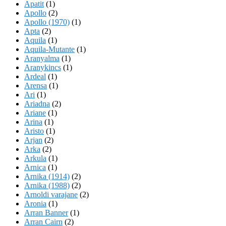
Apatit
(1)
Apollo
(2)
Apollo (1970)
(1)
Apta
(2)
Aquila
(1)
Aquila-Mutante
(1)
Aranyalma
(1)
Aranykincs
(1)
Ardeal
(1)
Arensa
(1)
Ari
(1)
Ariadna
(2)
Ariane
(1)
Arina
(1)
Aristo
(1)
Arjan
(2)
Arka
(2)
Arkula
(1)
Arnica
(1)
Arnika (1914)
(2)
Arnika (1988)
(2)
Arnoldi varajane
(2)
Aronia
(1)
Arran Banner
(1)
Arran Cairn
(2)