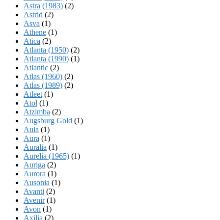
Astra (1983)
(2)
Astrid
(2)
Asva
(1)
Athene
(1)
Atica
(2)
Atlanta (1950)
(2)
Atlanta (1990)
(1)
Atlantic
(2)
Atlas (1960)
(2)
Atlas (1989)
(2)
Atleet
(1)
Atol
(1)
Atzimba
(2)
Augsburg Gold
(1)
Aula
(1)
Aura
(1)
Auralia
(1)
Aurelia (1965)
(1)
Auriga
(2)
Aurora
(1)
Ausonia
(1)
Avanti
(2)
Avenir
(1)
Avon
(1)
Axilia
(2)