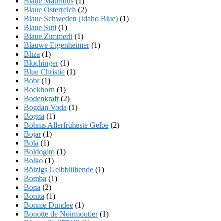
Blaue Mauritius
(1)
Blaue Österreich
(2)
Blaue Schweden (Idaho Blue)
(1)
Blaue Suti
(1)
Blaue Zimmerli
(1)
Blauwe Eigenheimer
(1)
Bliza
(1)
Blochinger
(1)
Blue Christie
(1)
Bobr
(1)
Bockhorn
(1)
Bodenkraft
(2)
Bogdan Voda
(1)
Bogna
(1)
Böhms Allerfrüheste Gelbe
(2)
Bojar
(1)
Bola
(1)
Boldogito
(1)
Bolko
(1)
Bölzigs Gelbblühende
(1)
Bomba
(1)
Bona
(2)
Bonita
(1)
Bonnie Dundee
(1)
Bonotte de Noirmoutier
(1)