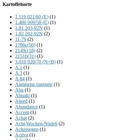
Offscreen
Kartoffelsorte
Content
1.119 021/60 (E)
(1)
1.480 009/58 (E)
(1)
1.81 203-92N
(1)
1.82 202-92N
(2)
11-79
(2)
1786c(50)
(1)
2149c(18)
(2)
2151b(31)
(1)
3.010 020/70 (N+B)
(1)
A 1
(1)
A 3
(1)
A 84
(1)
Aamisepa varajane
(1)
Aba
(1)
Abnaki
(1)
Abred
(1)
Abundance
(1)
Accent
(1)
Achat
(2)
Acht-Wochen-Nüdeli
(2)
Ackersegen
(1)
Activa
(1)