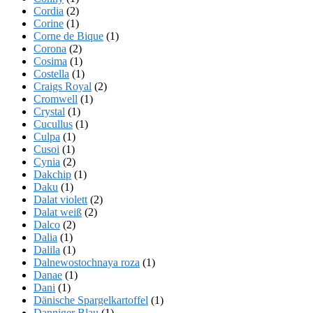
Cordia
(2)
Corine
(1)
Corne de Bique
(1)
Corona
(2)
Cosima
(1)
Costella
(1)
Craigs Royal
(2)
Cromwell
(1)
Crystal
(1)
Cucullus
(1)
Culpa
(1)
Cusoi
(1)
Cynia
(2)
Dakchip
(1)
Daku
(1)
Dalat violett
(2)
Dalat weiß
(2)
Dalco
(2)
Dalia
(1)
Dalila
(1)
Dalnewostochnaya roza
(1)
Danae
(1)
Dani
(1)
Dänische Spargelkartoffel
(1)
Danniger Blau
(1)