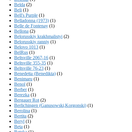
Belda
(2)
Beli
(1)
Bell's Purple
(1)
Belladonna (1973)
(1)
Belle de Fontenay
(1)
Bellona
(2)
Belorusskiy krakhmalistyi
(2)
Belorusskiy ranniy
(1)
Belovo 1013
(1)
BelRus
(1)
Beltsville 2067-16
(1)
Beltsville 355-35
(1)
Beltsville 76-23
(1)
Benedetta (Benedikta)
(1)
Benimaru
(1)
Benol
(1)
Berber
(1)
Berezka
(1)
Bergauer Rot
(2)
Berlichingen (Ganusowski,Korgonski)
(1)
Berolina
(1)
Bertita
(2)
Beryl
(1)
Beta
(1)
Beteka
(1)