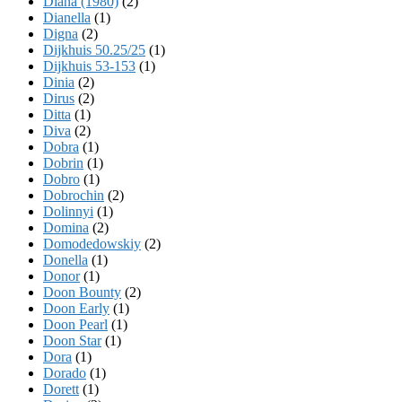
Diana (1980)
(2)
Dianella
(1)
Digna
(2)
Dijkhuis 50.25/25
(1)
Dijkhuis 53-153
(1)
Dinia
(2)
Dirus
(2)
Ditta
(1)
Diva
(2)
Dobra
(1)
Dobrin
(1)
Dobro
(1)
Dobrochin
(2)
Dolinnyi
(1)
Domina
(2)
Domodedowskiy
(2)
Donella
(1)
Donor
(1)
Doon Bounty
(2)
Doon Early
(1)
Doon Pearl
(1)
Doon Star
(1)
Dora
(1)
Dorado
(1)
Dorett
(1)