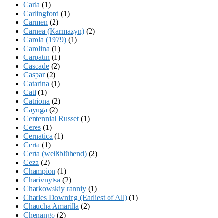
Carla
(1)
Carlingford
(1)
Carmen
(2)
Carnea (Karmazyn)
(2)
Carola (1979)
(1)
Carolina
(1)
Carpatin
(1)
Cascade
(2)
Caspar
(2)
Catarina
(1)
Cati
(1)
Catriona
(2)
Cayuga
(2)
Centennial Russet
(1)
Ceres
(1)
Cernatica
(1)
Certa
(1)
Certa (weißblühend)
(2)
Ceza
(2)
Champion
(1)
Charivnytsa
(2)
Charkowskiy ranniy
(1)
Charles Downing (Earliest of All)
(1)
Chaucha Amarilla
(2)
Chenango
(2)