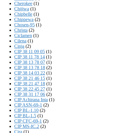
Cherokee
(1)
Chijiwa
(1)
Chipbelle
(1)
Chippewa
(2)
Chosen-95
(1)
Christa
(2)
Ciclamen
(1)
Cilena
(1)
Cinja
(2)
CIP 38 11 09 05
(1)
CIP 38 11 78 14
(1)
CIP 38 13 78 07
(1)
CIP 38 13 78 18
(2)
CIP 38 14 03 22
(1)
CIP 38 21 46 15
(1)
CIP 38 21 47 18
(1)
CIP 38 22 45 27
(1)
CIP 38 31 17 06
(2)
CIP Achirana Inta
(1)
CIP ASN-69-1
(2)
CIP BL-1.10
(2)
CIP BL-1.5
(1)
CIP CFC-69-1
(2)
CIP MS-IC.2
(2)
Cira
(1)