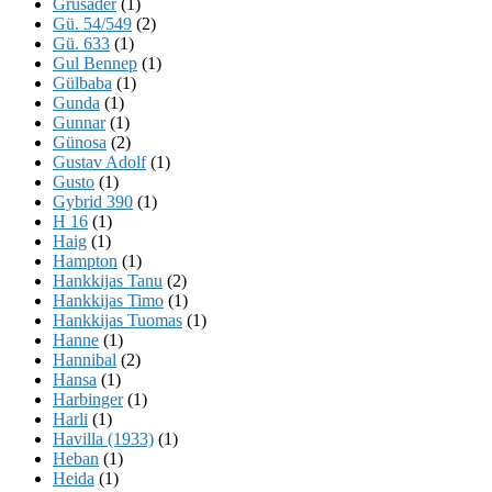
Grusader
(1)
Gü. 54/549
(2)
Gü. 633
(1)
Gul Bennep
(1)
Gülbaba
(1)
Gunda
(1)
Gunnar
(1)
Günosa
(2)
Gustav Adolf
(1)
Gusto
(1)
Gybrid 390
(1)
H 16
(1)
Haig
(1)
Hampton
(1)
Hankkijas Tanu
(2)
Hankkijas Timo
(1)
Hankkijas Tuomas
(1)
Hanne
(1)
Hannibal
(2)
Hansa
(1)
Harbinger
(1)
Harli
(1)
Havilla (1933)
(1)
Heban
(1)
Heida
(1)