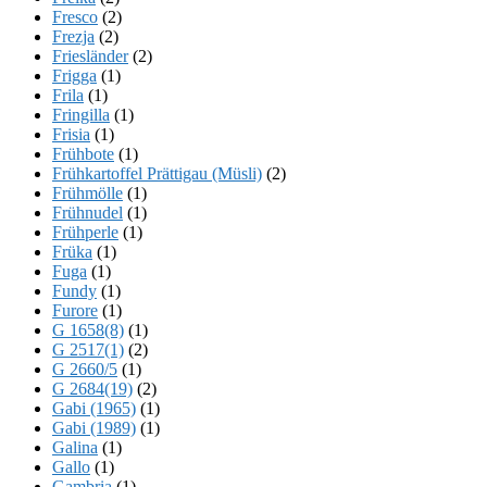
Fresco
(2)
Frezja
(2)
Friesländer
(2)
Frigga
(1)
Frila
(1)
Fringilla
(1)
Frisia
(1)
Frühbote
(1)
Frühkartoffel Prättigau (Müsli)
(2)
Frühmölle
(1)
Frühnudel
(1)
Frühperle
(1)
Früka
(1)
Fuga
(1)
Fundy
(1)
Furore
(1)
G 1658(8)
(1)
G 2517(1)
(2)
G 2660/5
(1)
G 2684(19)
(2)
Gabi (1965)
(1)
Gabi (1989)
(1)
Galina
(1)
Gallo
(1)
Gambria
(1)