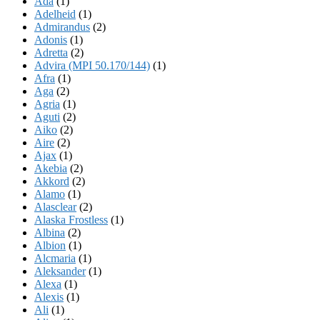
Ada
(1)
Adelheid
(1)
Admirandus
(2)
Adonis
(1)
Adretta
(2)
Advira (MPI 50.170/144)
(1)
Afra
(1)
Aga
(2)
Agria
(1)
Aguti
(2)
Aiko
(2)
Aire
(2)
Ajax
(1)
Akebia
(2)
Akkord
(2)
Alamo
(1)
Alasclear
(2)
Alaska Frostless
(1)
Albina
(2)
Albion
(1)
Alcmaria
(1)
Aleksander
(1)
Alexa
(1)
Alexis
(1)
Ali
(1)