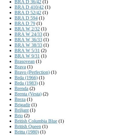
BRA D 36/42
(1)
BRA D 410/42
(1)
BRA D 52/42
(1)
BRA D 594
(1)
BRA D 79
(1)
BRA W 2/32
(1)
BRA W 24/33
(1)
BRA W 36/33
(1)
BRA W 38/33
(1)
BRA W 5/31
(2)
BRA W 9/31
(1)
Brasovean
(1)
Brava
(1)
Bravo (Perfection)
(1)
Brda (1966)
(1)
Brda (1983)
(1)
Brenda
(2)
Brenta (Vesta)
(2)
Breza
(1)
Brigadir
(1)
Briljant
(1)
Brio
(2)
British Columbia Blue
(1)
British Queen
(1)
Britta (1980)
(1)