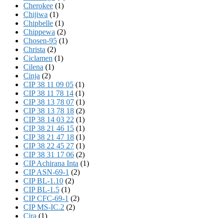
Cherokee
(1)
Chijiwa
(1)
Chipbelle
(1)
Chippewa
(2)
Chosen-95
(1)
Christa
(2)
Ciclamen
(1)
Cilena
(1)
Cinja
(2)
CIP 38 11 09 05
(1)
CIP 38 11 78 14
(1)
CIP 38 13 78 07
(1)
CIP 38 13 78 18
(2)
CIP 38 14 03 22
(1)
CIP 38 21 46 15
(1)
CIP 38 21 47 18
(1)
CIP 38 22 45 27
(1)
CIP 38 31 17 06
(2)
CIP Achirana Inta
(1)
CIP ASN-69-1
(2)
CIP BL-1.10
(2)
CIP BL-1.5
(1)
CIP CFC-69-1
(2)
CIP MS-IC.2
(2)
Cira
(1)