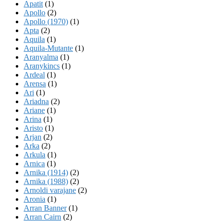
Apatit
(1)
Apollo
(2)
Apollo (1970)
(1)
Apta
(2)
Aquila
(1)
Aquila-Mutante
(1)
Aranyalma
(1)
Aranykincs
(1)
Ardeal
(1)
Arensa
(1)
Ari
(1)
Ariadna
(2)
Ariane
(1)
Arina
(1)
Aristo
(1)
Arjan
(2)
Arka
(2)
Arkula
(1)
Arnica
(1)
Arnika (1914)
(2)
Arnika (1988)
(2)
Arnoldi varajane
(2)
Aronia
(1)
Arran Banner
(1)
Arran Cairn
(2)