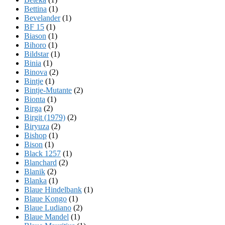
Bettina
(1)
Bevelander
(1)
BF 15
(1)
Biason
(1)
Bihoro
(1)
Bildstar
(1)
Binia
(1)
Binova
(2)
Bintje
(1)
Bintje-Mutante
(2)
Bionta
(1)
Birga
(2)
Birgit (1979)
(2)
Biryuza
(2)
Bishop
(1)
Bison
(1)
Black 1257
(1)
Blanchard
(2)
Blanik
(2)
Blanka
(1)
Blaue Hindelbank
(1)
Blaue Kongo
(1)
Blaue Ludiano
(2)
Blaue Mandel
(1)