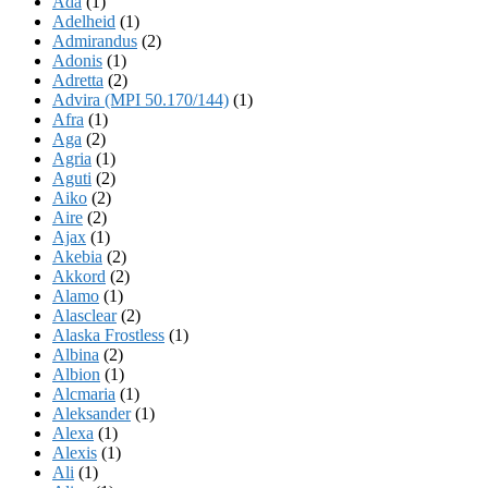
Ada
(1)
Adelheid
(1)
Admirandus
(2)
Adonis
(1)
Adretta
(2)
Advira (MPI 50.170/144)
(1)
Afra
(1)
Aga
(2)
Agria
(1)
Aguti
(2)
Aiko
(2)
Aire
(2)
Ajax
(1)
Akebia
(2)
Akkord
(2)
Alamo
(1)
Alasclear
(2)
Alaska Frostless
(1)
Albina
(2)
Albion
(1)
Alcmaria
(1)
Aleksander
(1)
Alexa
(1)
Alexis
(1)
Ali
(1)