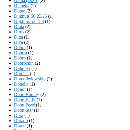
Diana (1980)
(2)
Dianella
(1)
Digna
(2)
Dijkhuis 50.25/25
(1)
Dijkhuis 53-153
(1)
Dinia
(2)
Dirus
(2)
Ditta
(1)
Diva
(2)
Dobra
(1)
Dobrin
(1)
Dobro
(1)
Dobrochin
(2)
Dolinnyi
(1)
Domina
(2)
Domodedowskiy
(2)
Donella
(1)
Donor
(1)
Doon Bounty
(2)
Doon Early
(1)
Doon Pearl
(1)
Doon Star
(1)
Dora
(1)
Dorado
(1)
Dorett
(1)