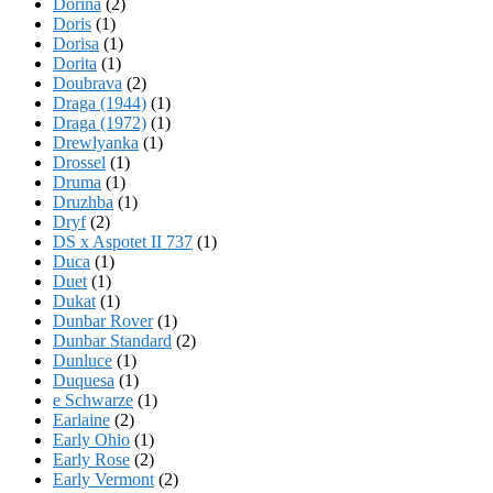
Dorina
(2)
Doris
(1)
Dorisa
(1)
Dorita
(1)
Doubrava
(2)
Draga (1944)
(1)
Draga (1972)
(1)
Drewlyanka
(1)
Drossel
(1)
Druma
(1)
Druzhba
(1)
Dryf
(2)
DS x Aspotet II 737
(1)
Duca
(1)
Duet
(1)
Dukat
(1)
Dunbar Rover
(1)
Dunbar Standard
(2)
Dunluce
(1)
Duquesa
(1)
e Schwarze
(1)
Earlaine
(2)
Early Ohio
(1)
Early Rose
(2)
Early Vermont
(2)