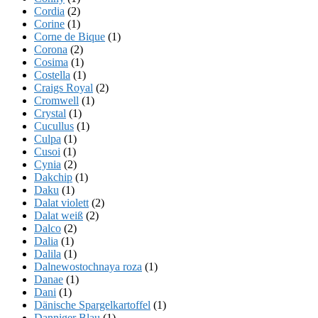
Cordia
(2)
Corine
(1)
Corne de Bique
(1)
Corona
(2)
Cosima
(1)
Costella
(1)
Craigs Royal
(2)
Cromwell
(1)
Crystal
(1)
Cucullus
(1)
Culpa
(1)
Cusoi
(1)
Cynia
(2)
Dakchip
(1)
Daku
(1)
Dalat violett
(2)
Dalat weiß
(2)
Dalco
(2)
Dalia
(1)
Dalila
(1)
Dalnewostochnaya roza
(1)
Danae
(1)
Dani
(1)
Dänische Spargelkartoffel
(1)
Danniger Blau
(1)