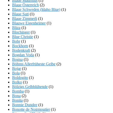
Blaue Mauritius
(1)
Blaue Österreich
(2)
Blaue Schweden (Idaho Blue)
(1)
Blaue Suti
(1)
Blaue Zimmerli
(1)
Blauwe Eigenheimer
(1)
Bliza
(1)
Blochinger
(1)
Blue Christie
(1)
Bobr
(1)
Bockhorn
(1)
Bodenkraft
(2)
Bogdan Voda
(1)
Bogna
(1)
Böhms Allerfrüheste Gelbe
(2)
Bojar
(1)
Bola
(1)
Boldogito
(1)
Bolko
(1)
Bölzigs Gelbblühende
(1)
Bomba
(1)
Bona
(2)
Bonita
(1)
Bonnie Dundee
(1)
Bonotte de Noirmoutier
(1)