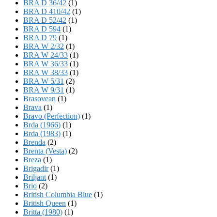
BRA D 36/42
(1)
BRA D 410/42
(1)
BRA D 52/42
(1)
BRA D 594
(1)
BRA D 79
(1)
BRA W 2/32
(1)
BRA W 24/33
(1)
BRA W 36/33
(1)
BRA W 38/33
(1)
BRA W 5/31
(2)
BRA W 9/31
(1)
Brasovean
(1)
Brava
(1)
Bravo (Perfection)
(1)
Brda (1966)
(1)
Brda (1983)
(1)
Brenda
(2)
Brenta (Vesta)
(2)
Breza
(1)
Brigadir
(1)
Briljant
(1)
Brio
(2)
British Columbia Blue
(1)
British Queen
(1)
Britta (1980)
(1)