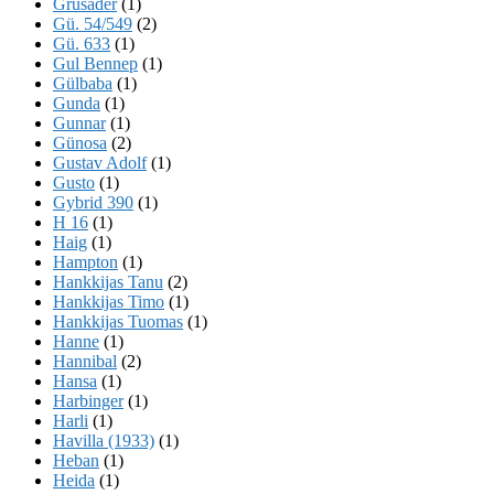
Grusader
(1)
Gü. 54/549
(2)
Gü. 633
(1)
Gul Bennep
(1)
Gülbaba
(1)
Gunda
(1)
Gunnar
(1)
Günosa
(2)
Gustav Adolf
(1)
Gusto
(1)
Gybrid 390
(1)
H 16
(1)
Haig
(1)
Hampton
(1)
Hankkijas Tanu
(2)
Hankkijas Timo
(1)
Hankkijas Tuomas
(1)
Hanne
(1)
Hannibal
(2)
Hansa
(1)
Harbinger
(1)
Harli
(1)
Havilla (1933)
(1)
Heban
(1)
Heida
(1)