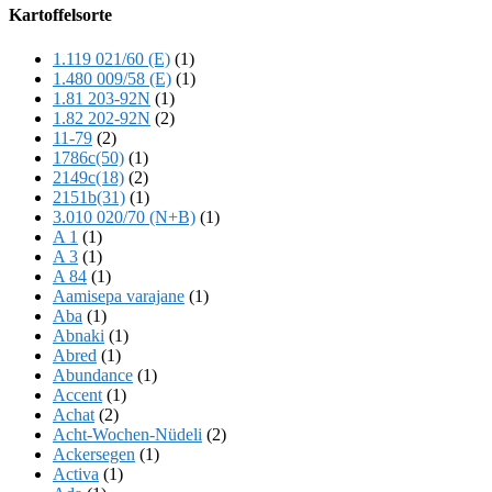
Offscreen
Kartoffelsorte
Content
1.119 021/60 (E)
(1)
1.480 009/58 (E)
(1)
1.81 203-92N
(1)
1.82 202-92N
(2)
11-79
(2)
1786c(50)
(1)
2149c(18)
(2)
2151b(31)
(1)
3.010 020/70 (N+B)
(1)
A 1
(1)
A 3
(1)
A 84
(1)
Aamisepa varajane
(1)
Aba
(1)
Abnaki
(1)
Abred
(1)
Abundance
(1)
Accent
(1)
Achat
(2)
Acht-Wochen-Nüdeli
(2)
Ackersegen
(1)
Activa
(1)