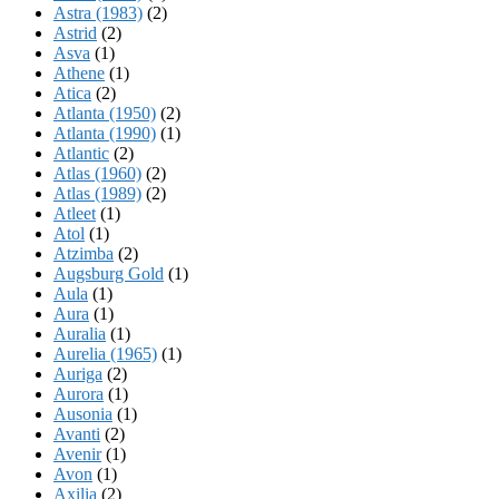
Astra (1983)
(2)
Astrid
(2)
Asva
(1)
Athene
(1)
Atica
(2)
Atlanta (1950)
(2)
Atlanta (1990)
(1)
Atlantic
(2)
Atlas (1960)
(2)
Atlas (1989)
(2)
Atleet
(1)
Atol
(1)
Atzimba
(2)
Augsburg Gold
(1)
Aula
(1)
Aura
(1)
Auralia
(1)
Aurelia (1965)
(1)
Auriga
(2)
Aurora
(1)
Ausonia
(1)
Avanti
(2)
Avenir
(1)
Avon
(1)
Axilia
(2)