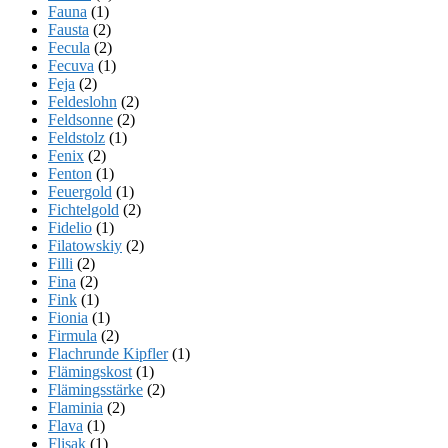
Fauna
(1)
Fausta
(2)
Fecula
(2)
Fecuva
(1)
Feja
(2)
Feldeslohn
(2)
Feldsonne
(2)
Feldstolz
(1)
Fenix
(2)
Fenton
(1)
Feuergold
(1)
Fichtelgold
(2)
Fidelio
(1)
Filatowskiy
(2)
Filli
(2)
Fina
(2)
Fink
(1)
Fionia
(1)
Firmula
(2)
Flachrunde Kipfler
(1)
Flämingskost
(1)
Flämingsstärke
(2)
Flaminia
(2)
Flava
(1)
Flisak
(1)