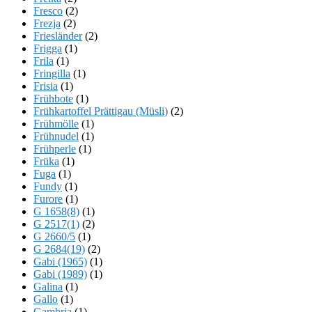
Fresco
(2)
Frezja
(2)
Friesländer
(2)
Frigga
(1)
Frila
(1)
Fringilla
(1)
Frisia
(1)
Frühbote
(1)
Frühkartoffel Prättigau (Müsli)
(2)
Frühmölle
(1)
Frühnudel
(1)
Frühperle
(1)
Früka
(1)
Fuga
(1)
Fundy
(1)
Furore
(1)
G 1658(8)
(1)
G 2517(1)
(2)
G 2660/5
(1)
G 2684(19)
(2)
Gabi (1965)
(1)
Gabi (1989)
(1)
Galina
(1)
Gallo
(1)
Gambria
(1)