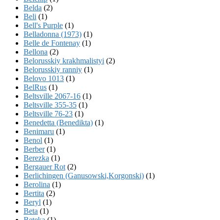
Belda
(2)
Beli
(1)
Bell's Purple
(1)
Belladonna (1973)
(1)
Belle de Fontenay
(1)
Bellona
(2)
Belorusskiy krakhmalistyi
(2)
Belorusskiy ranniy
(1)
Belovo 1013
(1)
BelRus
(1)
Beltsville 2067-16
(1)
Beltsville 355-35
(1)
Beltsville 76-23
(1)
Benedetta (Benedikta)
(1)
Benimaru
(1)
Benol
(1)
Berber
(1)
Berezka
(1)
Bergauer Rot
(2)
Berlichingen (Ganusowski,Korgonski)
(1)
Berolina
(1)
Bertita
(2)
Beryl
(1)
Beta
(1)
Beteka
(1)