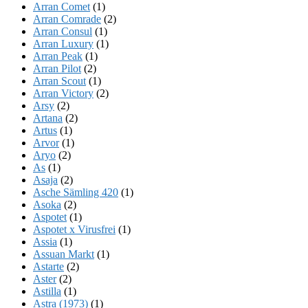
Arran Comet
(1)
Arran Comrade
(2)
Arran Consul
(1)
Arran Luxury
(1)
Arran Peak
(1)
Arran Pilot
(2)
Arran Scout
(1)
Arran Victory
(2)
Arsy
(2)
Artana
(2)
Artus
(1)
Arvor
(1)
Aryo
(2)
As
(1)
Asaja
(2)
Asche Sämling 420
(1)
Asoka
(2)
Aspotet
(1)
Aspotet x Virusfrei
(1)
Assia
(1)
Assuan Markt
(1)
Astarte
(2)
Aster
(2)
Astilla
(1)
Astra (1973)
(1)