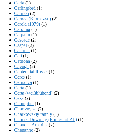
Carla
(1)
Carlingford
(1)
Carmen
(2)
Carnea (Karmazyn)
(2)
Carola (1979)
(1)
Carolina
(1)
Carpatin
(1)
Cascade
(2)
Caspar
(2)
Catarina
(1)
Cati
(1)
Catriona
(2)
Cayuga
(2)
Centennial Russet
(1)
Ceres
(1)
Cernatica
(1)
Certa
(1)
Certa (weißblühend)
(2)
Ceza
(2)
Champion
(1)
Charivnytsa
(2)
Charkowskiy ranniy
(1)
Charles Downing (Earliest of All)
(1)
Chaucha Amarilla
(2)
Chenango
(2)