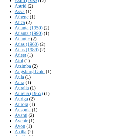
Astra (1983)
(2)
Astrid
(2)
Asva
(1)
Athene
(1)
Atica
(2)
Atlanta (1950)
(2)
Atlanta (1990)
(1)
Atlantic
(2)
Atlas (1960)
(2)
Atlas (1989)
(2)
Atleet
(1)
Atol
(1)
Atzimba
(2)
Augsburg Gold
(1)
Aula
(1)
Aura
(1)
Auralia
(1)
Aurelia (1965)
(1)
Auriga
(2)
Aurora
(1)
Ausonia
(1)
Avanti
(2)
Avenir
(1)
Avon
(1)
Axilia
(2)