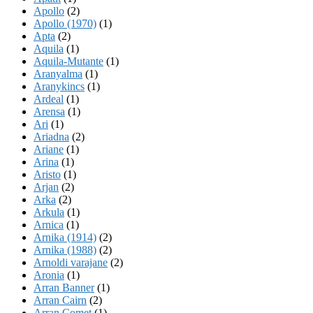
Apollo
(2)
Apollo (1970)
(1)
Apta
(2)
Aquila
(1)
Aquila-Mutante
(1)
Aranyalma
(1)
Aranykincs
(1)
Ardeal
(1)
Arensa
(1)
Ari
(1)
Ariadna
(2)
Ariane
(1)
Arina
(1)
Aristo
(1)
Arjan
(2)
Arka
(2)
Arkula
(1)
Arnica
(1)
Arnika (1914)
(2)
Arnika (1988)
(2)
Arnoldi varajane
(2)
Aronia
(1)
Arran Banner
(1)
Arran Cairn
(2)
Arran Comet
(1)