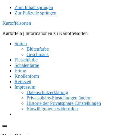
Zum Inhalt springen
Zur Fußzeile springen
Kartoffelsorten
Kartoffeln | Informationen zu Kartoffelsorten
Sorten
Blütenfarbe
Geschmack
Fleischfarbe
Schalenfarbe
Ertrag
Knollenform
Reifezeit
Impressum
Datenschutzerklärung
Privatsphäre-Einstellungen ändern
Historie der Privatsphäre-Einstellungen
Einwilligungen widerrufen
Show
Offscreen