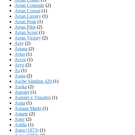
Arran Comrade
(2)
Arran Consul
(1)
Arran Luxury
(1)
Arran Peak
(1)
Arran Pilot
(2)
Arran Scout
(1)
Arran Victory
(2)
Arsy
(2)
Artana
(2)
Artus
(1)
Arvor
(1)
Aryo
(2)
As
(1)
Asaja
(2)
Asche Sämling 420
(1)
Asoka
(2)
Aspotet
(1)
Aspotet x Virusfrei
(1)
Assia
(1)
Assuan Markt
(1)
Astarte
(2)
Aster
(2)
Astilla
(1)
Astra (1973)
(1)