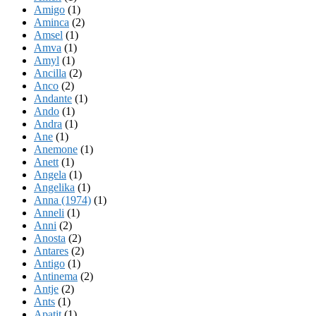
Amigo
(1)
Aminca
(2)
Amsel
(1)
Amva
(1)
Amyl
(1)
Ancilla
(2)
Anco
(2)
Andante
(1)
Ando
(1)
Andra
(1)
Ane
(1)
Anemone
(1)
Anett
(1)
Angela
(1)
Angelika
(1)
Anna (1974)
(1)
Anneli
(1)
Anni
(2)
Anosta
(2)
Antares
(2)
Antigo
(1)
Antinema
(2)
Antje
(2)
Ants
(1)
Apatit
(1)