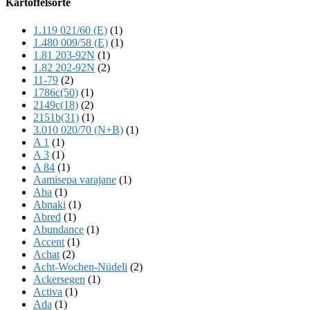
Kartoffelsorte
Content
1.119 021/60 (E)
(1)
1.480 009/58 (E)
(1)
1.81 203-92N
(1)
1.82 202-92N
(2)
11-79
(2)
1786c(50)
(1)
2149c(18)
(2)
2151b(31)
(1)
3.010 020/70 (N+B)
(1)
A 1
(1)
A 3
(1)
A 84
(1)
Aamisepa varajane
(1)
Aba
(1)
Abnaki
(1)
Abred
(1)
Abundance
(1)
Accent
(1)
Achat
(2)
Acht-Wochen-Nüdeli
(2)
Ackersegen
(1)
Activa
(1)
Ada
(1)