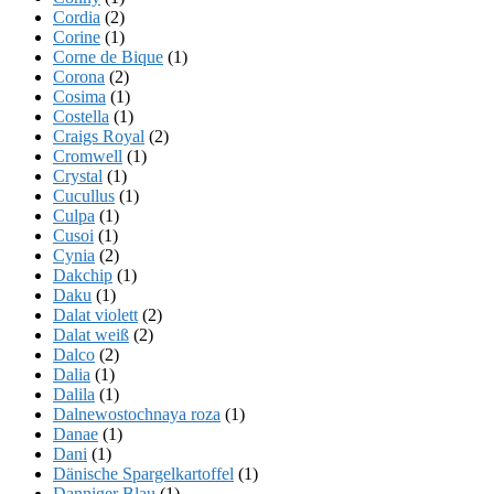
Cordia
(2)
Corine
(1)
Corne de Bique
(1)
Corona
(2)
Cosima
(1)
Costella
(1)
Craigs Royal
(2)
Cromwell
(1)
Crystal
(1)
Cucullus
(1)
Culpa
(1)
Cusoi
(1)
Cynia
(2)
Dakchip
(1)
Daku
(1)
Dalat violett
(2)
Dalat weiß
(2)
Dalco
(2)
Dalia
(1)
Dalila
(1)
Dalnewostochnaya roza
(1)
Danae
(1)
Dani
(1)
Dänische Spargelkartoffel
(1)
Danniger Blau
(1)