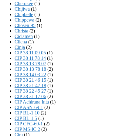
Cherokee
(1)
Chijiwa
(1)
Chipbelle
(1)
Chippewa
(2)
Chosen-95
(1)
Christa
(2)
Ciclamen
(1)
Cilena
(1)
Cinja
(2)
CIP 38 11 09 05
(1)
CIP 38 11 78 14
(1)
CIP 38 13 78 07
(1)
CIP 38 13 78 18
(2)
CIP 38 14 03 22
(1)
CIP 38 21 46 15
(1)
CIP 38 21 47 18
(1)
CIP 38 22 45 27
(1)
CIP 38 31 17 06
(2)
CIP Achirana Inta
(1)
CIP ASN-69-1
(2)
CIP BL-1.10
(2)
CIP BL-1.5
(1)
CIP CFC-69-1
(2)
CIP MS-IC.2
(2)
Cira
(1)