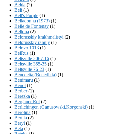
Belda
(2)
Beli
(1)
Bell's Purple
(1)
Belladonna (1973)
(1)
Belle de Fontenay
(1)
Bellona
(2)
Belorusskiy krakhmalistyi
(2)
Belorusskiy ranniy
(1)
Belovo 1013
(1)
BelRus
(1)
Beltsville 2067-16
(1)
Beltsville 355-35
(1)
Beltsville 76-23
(1)
Benedetta (Benedikta)
(1)
Benimaru
(1)
Benol
(1)
Berber
(1)
Berezka
(1)
Bergauer Rot
(2)
Berlichingen (Ganusowski,Korgonski)
(1)
Berolina
(1)
Bertita
(2)
Beryl
(1)
Beta
(1)
Beteka
(1)