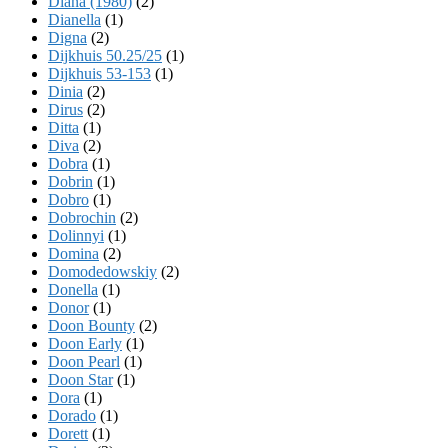
Diana (1980)
(2)
Dianella
(1)
Digna
(2)
Dijkhuis 50.25/25
(1)
Dijkhuis 53-153
(1)
Dinia
(2)
Dirus
(2)
Ditta
(1)
Diva
(2)
Dobra
(1)
Dobrin
(1)
Dobro
(1)
Dobrochin
(2)
Dolinnyi
(1)
Domina
(2)
Domodedowskiy
(2)
Donella
(1)
Donor
(1)
Doon Bounty
(2)
Doon Early
(1)
Doon Pearl
(1)
Doon Star
(1)
Dora
(1)
Dorado
(1)
Dorett
(1)