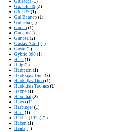
Grusader
(1)
Gü. 54/549
(2)
Gü. 633
(1)
Gul Bennep
(1)
Gülbaba
(1)
Gunda
(1)
Gunnar
(1)
Günosa
(2)
Gustav Adolf
(1)
Gusto
(1)
Gybrid 390
(1)
H 16
(1)
Haig
(1)
Hampton
(1)
Hankkijas Tanu
(2)
Hankkijas Timo
(1)
Hankkijas Tuomas
(1)
Hanne
(1)
Hannibal
(2)
Hansa
(1)
Harbinger
(1)
Harli
(1)
Havilla (1933)
(1)
Heban
(1)
Heida
(1)