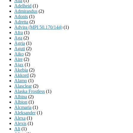
Ada
(1)
Adelheid
(1)
Admirandus
(2)
Adonis
(1)
Adretta
(2)
Advira (MPI 50.170/144)
(1)
Afra
(1)
Aga
(2)
Agria
(1)
Aguti
(2)
Aiko
(2)
Aire
(2)
Ajax
(1)
Akebia
(2)
Akkord
(2)
Alamo
(1)
Alasclear
(2)
Alaska Frostless
(1)
Albina
(2)
Albion
(1)
Alcmaria
(1)
Aleksander
(1)
Alexa
(1)
Alexis
(1)
Ali
(1)