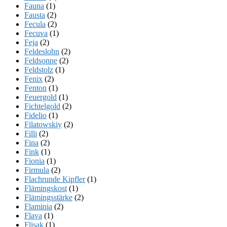
Fauna
(1)
Fausta
(2)
Fecula
(2)
Fecuva
(1)
Feja
(2)
Feldeslohn
(2)
Feldsonne
(2)
Feldstolz
(1)
Fenix
(2)
Fenton
(1)
Feuergold
(1)
Fichtelgold
(2)
Fidelio
(1)
Filatowskiy
(2)
Filli
(2)
Fina
(2)
Fink
(1)
Fionia
(1)
Firmula
(2)
Flachrunde Kipfler
(1)
Flämingskost
(1)
Flämingsstärke
(2)
Flaminia
(2)
Flava
(1)
Flisak
(1)