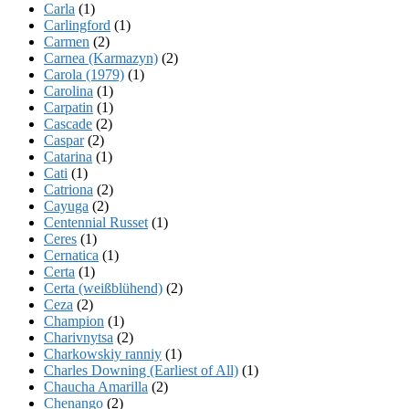
Carla
(1)
Carlingford
(1)
Carmen
(2)
Carnea (Karmazyn)
(2)
Carola (1979)
(1)
Carolina
(1)
Carpatin
(1)
Cascade
(2)
Caspar
(2)
Catarina
(1)
Cati
(1)
Catriona
(2)
Cayuga
(2)
Centennial Russet
(1)
Ceres
(1)
Cernatica
(1)
Certa
(1)
Certa (weißblühend)
(2)
Ceza
(2)
Champion
(1)
Charivnytsa
(2)
Charkowskiy ranniy
(1)
Charles Downing (Earliest of All)
(1)
Chaucha Amarilla
(2)
Chenango
(2)