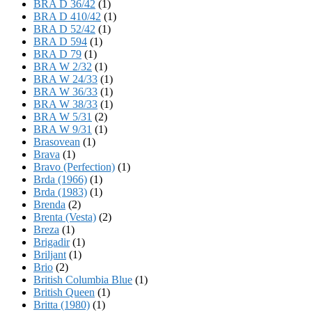
BRA D 36/42
(1)
BRA D 410/42
(1)
BRA D 52/42
(1)
BRA D 594
(1)
BRA D 79
(1)
BRA W 2/32
(1)
BRA W 24/33
(1)
BRA W 36/33
(1)
BRA W 38/33
(1)
BRA W 5/31
(2)
BRA W 9/31
(1)
Brasovean
(1)
Brava
(1)
Bravo (Perfection)
(1)
Brda (1966)
(1)
Brda (1983)
(1)
Brenda
(2)
Brenta (Vesta)
(2)
Breza
(1)
Brigadir
(1)
Briljant
(1)
Brio
(2)
British Columbia Blue
(1)
British Queen
(1)
Britta (1980)
(1)