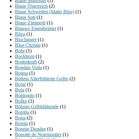
Blaue Mauritius
(1)
Blaue Österreich
(2)
Blaue Schweden (Idaho Blue)
(1)
Blaue Suti
(1)
Blaue Zimmerli
(1)
Blauwe Eigenheimer
(1)
Bliza
(1)
Blochinger
(1)
Blue Christie
(1)
Bobr
(1)
Bockhorn
(1)
Bodenkraft
(2)
Bogdan Voda
(1)
Bogna
(1)
Böhms Allerfrüheste Gelbe
(2)
Bojar
(1)
Bola
(1)
Boldogito
(1)
Bolko
(1)
Bölzigs Gelbblühende
(1)
Bomba
(1)
Bona
(2)
Bonita
(1)
Bonnie Dundee
(1)
Bonotte de Noirmoutier
(1)