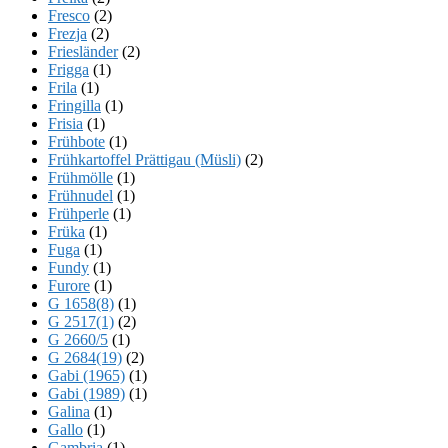
Fresco
(2)
Frezja
(2)
Friesländer
(2)
Frigga
(1)
Frila
(1)
Fringilla
(1)
Frisia
(1)
Frühbote
(1)
Frühkartoffel Prättigau (Müsli)
(2)
Frühmölle
(1)
Frühnudel
(1)
Frühperle
(1)
Früka
(1)
Fuga
(1)
Fundy
(1)
Furore
(1)
G 1658(8)
(1)
G 2517(1)
(2)
G 2660/5
(1)
G 2684(19)
(2)
Gabi (1965)
(1)
Gabi (1989)
(1)
Galina
(1)
Gallo
(1)
Gambria
(1)