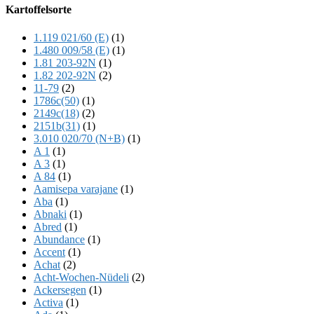
Offscreen
Kartoffelsorte
Content
1.119 021/60 (E)
(1)
1.480 009/58 (E)
(1)
1.81 203-92N
(1)
1.82 202-92N
(2)
11-79
(2)
1786c(50)
(1)
2149c(18)
(2)
2151b(31)
(1)
3.010 020/70 (N+B)
(1)
A 1
(1)
A 3
(1)
A 84
(1)
Aamisepa varajane
(1)
Aba
(1)
Abnaki
(1)
Abred
(1)
Abundance
(1)
Accent
(1)
Achat
(2)
Acht-Wochen-Nüdeli
(2)
Ackersegen
(1)
Activa
(1)