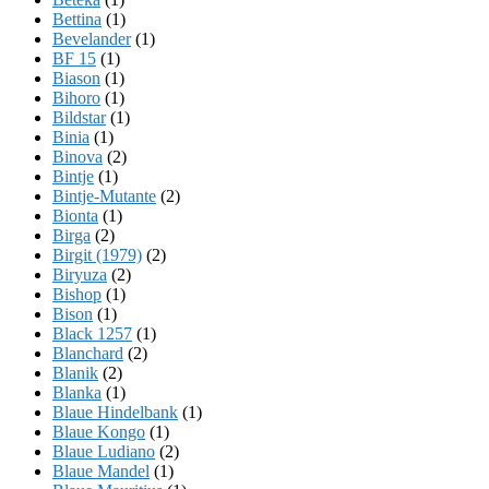
Bettina
(1)
Bevelander
(1)
BF 15
(1)
Biason
(1)
Bihoro
(1)
Bildstar
(1)
Binia
(1)
Binova
(2)
Bintje
(1)
Bintje-Mutante
(2)
Bionta
(1)
Birga
(2)
Birgit (1979)
(2)
Biryuza
(2)
Bishop
(1)
Bison
(1)
Black 1257
(1)
Blanchard
(2)
Blanik
(2)
Blanka
(1)
Blaue Hindelbank
(1)
Blaue Kongo
(1)
Blaue Ludiano
(2)
Blaue Mandel
(1)