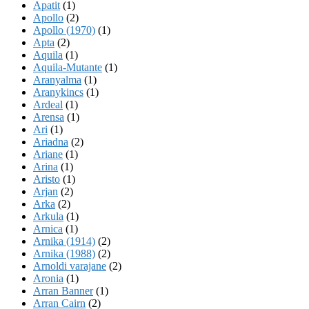
Apatit
(1)
Apollo
(2)
Apollo (1970)
(1)
Apta
(2)
Aquila
(1)
Aquila-Mutante
(1)
Aranyalma
(1)
Aranykincs
(1)
Ardeal
(1)
Arensa
(1)
Ari
(1)
Ariadna
(2)
Ariane
(1)
Arina
(1)
Aristo
(1)
Arjan
(2)
Arka
(2)
Arkula
(1)
Arnica
(1)
Arnika (1914)
(2)
Arnika (1988)
(2)
Arnoldi varajane
(2)
Aronia
(1)
Arran Banner
(1)
Arran Cairn
(2)