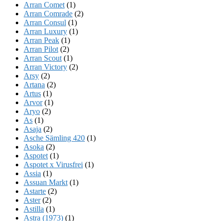
Arran Comet
(1)
Arran Comrade
(2)
Arran Consul
(1)
Arran Luxury
(1)
Arran Peak
(1)
Arran Pilot
(2)
Arran Scout
(1)
Arran Victory
(2)
Arsy
(2)
Artana
(2)
Artus
(1)
Arvor
(1)
Aryo
(2)
As
(1)
Asaja
(2)
Asche Sämling 420
(1)
Asoka
(2)
Aspotet
(1)
Aspotet x Virusfrei
(1)
Assia
(1)
Assuan Markt
(1)
Astarte
(2)
Aster
(2)
Astilla
(1)
Astra (1973)
(1)