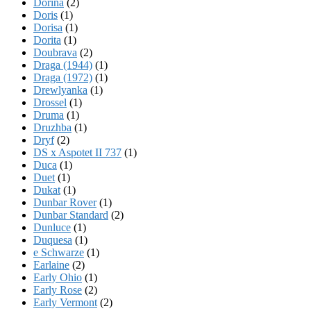
Dorina
(2)
Doris
(1)
Dorisa
(1)
Dorita
(1)
Doubrava
(2)
Draga (1944)
(1)
Draga (1972)
(1)
Drewlyanka
(1)
Drossel
(1)
Druma
(1)
Druzhba
(1)
Dryf
(2)
DS x Aspotet II 737
(1)
Duca
(1)
Duet
(1)
Dukat
(1)
Dunbar Rover
(1)
Dunbar Standard
(2)
Dunluce
(1)
Duquesa
(1)
e Schwarze
(1)
Earlaine
(2)
Early Ohio
(1)
Early Rose
(2)
Early Vermont
(2)