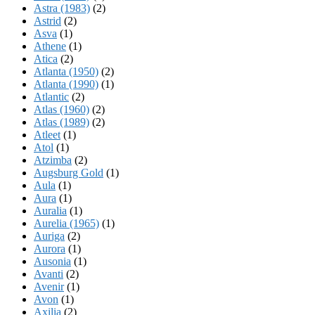
Astra (1983)
(2)
Astrid
(2)
Asva
(1)
Athene
(1)
Atica
(2)
Atlanta (1950)
(2)
Atlanta (1990)
(1)
Atlantic
(2)
Atlas (1960)
(2)
Atlas (1989)
(2)
Atleet
(1)
Atol
(1)
Atzimba
(2)
Augsburg Gold
(1)
Aula
(1)
Aura
(1)
Auralia
(1)
Aurelia (1965)
(1)
Auriga
(2)
Aurora
(1)
Ausonia
(1)
Avanti
(2)
Avenir
(1)
Avon
(1)
Axilia
(2)