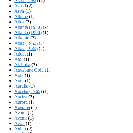
Astra (1983)
(2)
Astrid
(2)
Asva
(1)
Athene
(1)
Atica
(2)
Atlanta (1950)
(2)
Atlanta (1990)
(1)
Atlantic
(2)
Atlas (1960)
(2)
Atlas (1989)
(2)
Atleet
(1)
Atol
(1)
Atzimba
(2)
Augsburg Gold
(1)
Aula
(1)
Aura
(1)
Auralia
(1)
Aurelia (1965)
(1)
Auriga
(2)
Aurora
(1)
Ausonia
(1)
Avanti
(2)
Avenir
(1)
Avon
(1)
Axilia
(2)