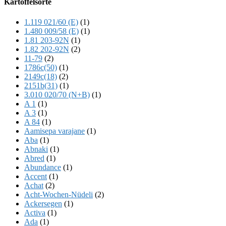
Kartoffelsorte
Content
1.119 021/60 (E)
(1)
1.480 009/58 (E)
(1)
1.81 203-92N
(1)
1.82 202-92N
(2)
11-79
(2)
1786c(50)
(1)
2149c(18)
(2)
2151b(31)
(1)
3.010 020/70 (N+B)
(1)
A 1
(1)
A 3
(1)
A 84
(1)
Aamisepa varajane
(1)
Aba
(1)
Abnaki
(1)
Abred
(1)
Abundance
(1)
Accent
(1)
Achat
(2)
Acht-Wochen-Nüdeli
(2)
Ackersegen
(1)
Activa
(1)
Ada
(1)