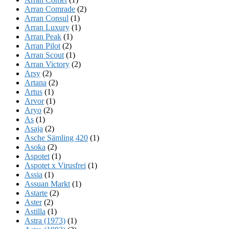
Arran Comrade
(2)
Arran Consul
(1)
Arran Luxury
(1)
Arran Peak
(1)
Arran Pilot
(2)
Arran Scout
(1)
Arran Victory
(2)
Arsy
(2)
Artana
(2)
Artus
(1)
Arvor
(1)
Aryo
(2)
As
(1)
Asaja
(2)
Asche Sämling 420
(1)
Asoka
(2)
Aspotet
(1)
Aspotet x Virusfrei
(1)
Assia
(1)
Assuan Markt
(1)
Astarte
(2)
Aster
(2)
Astilla
(1)
Astra (1973)
(1)