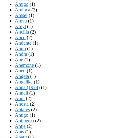
Amigo
(1)
Aminca
(2)
Amsel
(1)
Amva
(1)
Amyl
(1)
Ancilla
(2)
Anco
(2)
Andante
(1)
Ando
(1)
Andra
(1)
Ane
(1)
Anemone
(1)
Anett
(1)
Angela
(1)
Angelika
(1)
Anna (1974)
(1)
Anneli
(1)
Anni
(2)
Anosta
(2)
Antares
(2)
Antigo
(1)
Antinema
(2)
Antje
(2)
Ants
(1)
Apatit
(1)