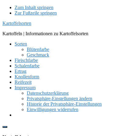
Zum Inhalt springen
Zur Fußzeile springen
Kartoffelsorten
Kartoffeln | Informationen zu Kartoffelsorten
Sorten
Blütenfarbe
Geschmack
Fleischfarbe
Schalenfarbe
Ertrag
Knollenform
Reifezeit
Impressum
Datenschutzerklärung
Privatsphäre-Einstellungen ändern
Historie der Privatsphäre-Einstellungen
Einwilligungen widerrufen
Show
Offscreen