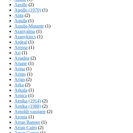
Apollo
(2)
Apollo (1970)
(1)
Apta
(2)
Aquila
(1)
Aquila-Mutante
(1)
Aranyalma
(1)
Aranykincs
(1)
Ardeal
(1)
Arensa
(1)
Ari
(1)
Ariadna
(2)
Ariane
(1)
Arina
(1)
Aristo
(1)
Arjan
(2)
Arka
(2)
Arkula
(1)
Arnica
(1)
Arnika (1914)
(2)
Arnika (1988)
(2)
Arnoldi varajane
(2)
Aronia
(1)
Arran Banner
(1)
Arran Cairn
(2)
Arran Comet
(1)