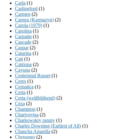
Carla
(1)
Carlingford
(1)
Carmen
(2)
Carnea (Karmazyn)
(2)
Carola (1979)
(1)
Carolina
(1)
Carpatin
(1)
Cascade
(2)
Caspar
(2)
Catarina
(1)
Cati
(1)
Catriona
(2)
Cayuga
(2)
Centennial Russet
(1)
Ceres
(1)
Cernatica
(1)
Certa
(1)
Certa (weißblühend)
(2)
Ceza
(2)
Champion
(1)
Charivnytsa
(2)
Charkowskiy ranniy
(1)
Charles Downing (Earliest of All)
(1)
Chaucha Amarilla
(2)
Chenango
(2)