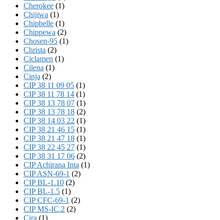
Cherokee
(1)
Chijiwa
(1)
Chipbelle
(1)
Chippewa
(2)
Chosen-95
(1)
Christa
(2)
Ciclamen
(1)
Cilena
(1)
Cinja
(2)
CIP 38 11 09 05
(1)
CIP 38 11 78 14
(1)
CIP 38 13 78 07
(1)
CIP 38 13 78 18
(2)
CIP 38 14 03 22
(1)
CIP 38 21 46 15
(1)
CIP 38 21 47 18
(1)
CIP 38 22 45 27
(1)
CIP 38 31 17 06
(2)
CIP Achirana Inta
(1)
CIP ASN-69-1
(2)
CIP BL-1.10
(2)
CIP BL-1.5
(1)
CIP CFC-69-1
(2)
CIP MS-IC.2
(2)
Cira
(1)