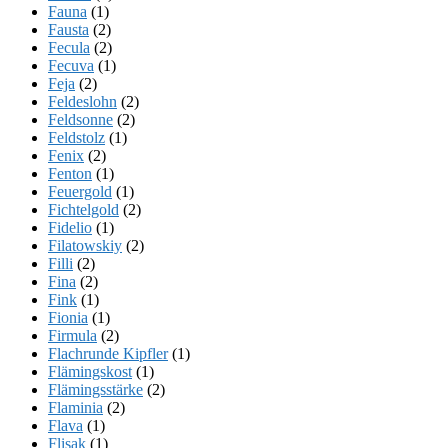
Fauna
(1)
Fausta
(2)
Fecula
(2)
Fecuva
(1)
Feja
(2)
Feldeslohn
(2)
Feldsonne
(2)
Feldstolz
(1)
Fenix
(2)
Fenton
(1)
Feuergold
(1)
Fichtelgold
(2)
Fidelio
(1)
Filatowskiy
(2)
Filli
(2)
Fina
(2)
Fink
(1)
Fionia
(1)
Firmula
(2)
Flachrunde Kipfler
(1)
Flämingskost
(1)
Flämingsstärke
(2)
Flaminia
(2)
Flava
(1)
Flisak
(1)