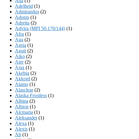
Ada
(1)
Adelheid
(1)
Admirandus
(2)
Adonis
(1)
Adretta
(2)
Advira (MPI 50.170/144)
(1)
Afra
(1)
Aga
(2)
Agria
(1)
Aguti
(2)
Aiko
(2)
Aire
(2)
Ajax
(1)
Akebia
(2)
Akkord
(2)
Alamo
(1)
Alasclear
(2)
Alaska Frostless
(1)
Albina
(2)
Albion
(1)
Alcmaria
(1)
Aleksander
(1)
Alexa
(1)
Alexis
(1)
Ali
(1)