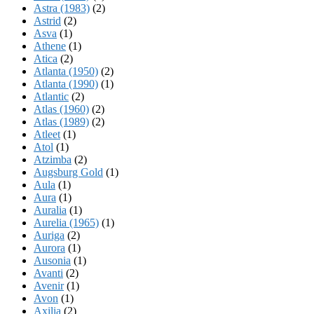
Astra (1983)
(2)
Astrid
(2)
Asva
(1)
Athene
(1)
Atica
(2)
Atlanta (1950)
(2)
Atlanta (1990)
(1)
Atlantic
(2)
Atlas (1960)
(2)
Atlas (1989)
(2)
Atleet
(1)
Atol
(1)
Atzimba
(2)
Augsburg Gold
(1)
Aula
(1)
Aura
(1)
Auralia
(1)
Aurelia (1965)
(1)
Auriga
(2)
Aurora
(1)
Ausonia
(1)
Avanti
(2)
Avenir
(1)
Avon
(1)
Axilia
(2)