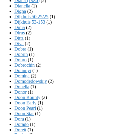
Diana (1980)
(2)
Dianella
(1)
Digna
(2)
Dijkhuis 50.25/25
(1)
Dijkhuis 53-153
(1)
Dinia
(2)
Dirus
(2)
Ditta
(1)
Diva
(2)
Dobra
(1)
Dobrin
(1)
Dobro
(1)
Dobrochin
(2)
Dolinnyi
(1)
Domina
(2)
Domodedowskiy
(2)
Donella
(1)
Donor
(1)
Doon Bounty
(2)
Doon Early
(1)
Doon Pearl
(1)
Doon Star
(1)
Dora
(1)
Dorado
(1)
Dorett
(1)