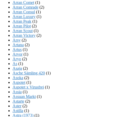
Arran Comet
(1)
Arran Comrade
(2)
Arran Consul
(1)
Arran Luxury
(1)
Arran Peak
(1)
Arran Pilot
(2)
Arran Scout
(1)
Arran Victory
(2)
Arsy
(2)
Artana
(2)
Artus
(1)
Arvor
(1)
Aryo
(2)
As
(1)
Asaja
(2)
Asche Sämling 420
(1)
Asoka
(2)
Aspotet
(1)
Aspotet x Virusfrei
(1)
Assia
(1)
Assuan Markt
(1)
Astarte
(2)
Aster
(2)
Astilla
(1)
Astra (1973)
(1)