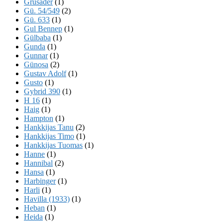
Grusader
(1)
Gü. 54/549
(2)
Gü. 633
(1)
Gul Bennep
(1)
Gülbaba
(1)
Gunda
(1)
Gunnar
(1)
Günosa
(2)
Gustav Adolf
(1)
Gusto
(1)
Gybrid 390
(1)
H 16
(1)
Haig
(1)
Hampton
(1)
Hankkijas Tanu
(2)
Hankkijas Timo
(1)
Hankkijas Tuomas
(1)
Hanne
(1)
Hannibal
(2)
Hansa
(1)
Harbinger
(1)
Harli
(1)
Havilla (1933)
(1)
Heban
(1)
Heida
(1)