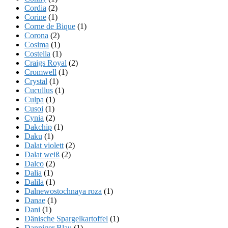
Cordia
(2)
Corine
(1)
Corne de Bique
(1)
Corona
(2)
Cosima
(1)
Costella
(1)
Craigs Royal
(2)
Cromwell
(1)
Crystal
(1)
Cucullus
(1)
Culpa
(1)
Cusoi
(1)
Cynia
(2)
Dakchip
(1)
Daku
(1)
Dalat violett
(2)
Dalat weiß
(2)
Dalco
(2)
Dalia
(1)
Dalila
(1)
Dalnewostochnaya roza
(1)
Danae
(1)
Dani
(1)
Dänische Spargelkartoffel
(1)
Danniger Blau
(1)