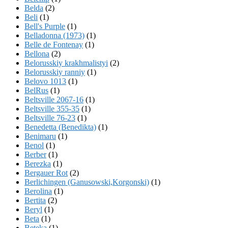
Belda
(2)
Beli
(1)
Bell's Purple
(1)
Belladonna (1973)
(1)
Belle de Fontenay
(1)
Bellona
(2)
Belorusskiy krakhmalistyi
(2)
Belorusskiy ranniy
(1)
Belovo 1013
(1)
BelRus
(1)
Beltsville 2067-16
(1)
Beltsville 355-35
(1)
Beltsville 76-23
(1)
Benedetta (Benedikta)
(1)
Benimaru
(1)
Benol
(1)
Berber
(1)
Berezka
(1)
Bergauer Rot
(2)
Berlichingen (Ganusowski,Korgonski)
(1)
Berolina
(1)
Bertita
(2)
Beryl
(1)
Beta
(1)
Beteka
(1)