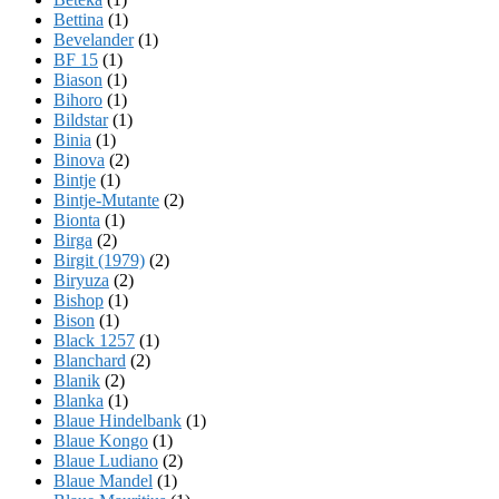
Bettina
(1)
Bevelander
(1)
BF 15
(1)
Biason
(1)
Bihoro
(1)
Bildstar
(1)
Binia
(1)
Binova
(2)
Bintje
(1)
Bintje-Mutante
(2)
Bionta
(1)
Birga
(2)
Birgit (1979)
(2)
Biryuza
(2)
Bishop
(1)
Bison
(1)
Black 1257
(1)
Blanchard
(2)
Blanik
(2)
Blanka
(1)
Blaue Hindelbank
(1)
Blaue Kongo
(1)
Blaue Ludiano
(2)
Blaue Mandel
(1)