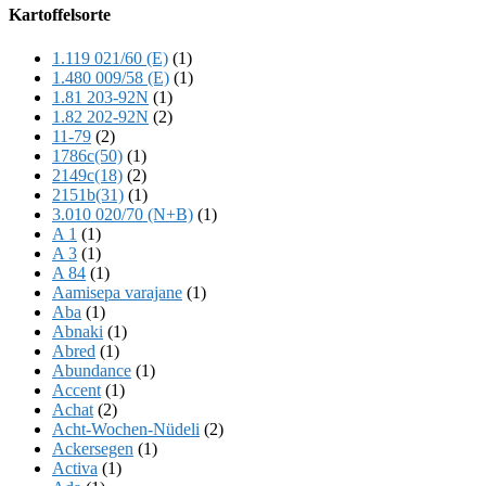
Offscreen
Kartoffelsorte
Content
1.119 021/60 (E)
(1)
1.480 009/58 (E)
(1)
1.81 203-92N
(1)
1.82 202-92N
(2)
11-79
(2)
1786c(50)
(1)
2149c(18)
(2)
2151b(31)
(1)
3.010 020/70 (N+B)
(1)
A 1
(1)
A 3
(1)
A 84
(1)
Aamisepa varajane
(1)
Aba
(1)
Abnaki
(1)
Abred
(1)
Abundance
(1)
Accent
(1)
Achat
(2)
Acht-Wochen-Nüdeli
(2)
Ackersegen
(1)
Activa
(1)