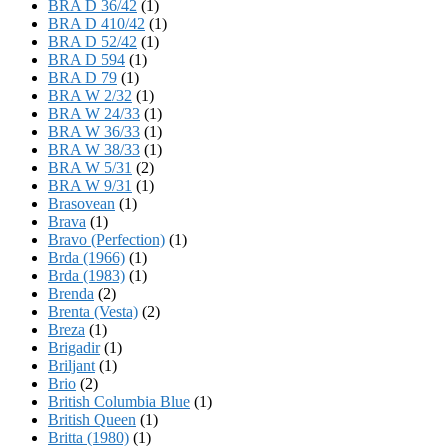
BRA D 36/42
(1)
BRA D 410/42
(1)
BRA D 52/42
(1)
BRA D 594
(1)
BRA D 79
(1)
BRA W 2/32
(1)
BRA W 24/33
(1)
BRA W 36/33
(1)
BRA W 38/33
(1)
BRA W 5/31
(2)
BRA W 9/31
(1)
Brasovean
(1)
Brava
(1)
Bravo (Perfection)
(1)
Brda (1966)
(1)
Brda (1983)
(1)
Brenda
(2)
Brenta (Vesta)
(2)
Breza
(1)
Brigadir
(1)
Briljant
(1)
Brio
(2)
British Columbia Blue
(1)
British Queen
(1)
Britta (1980)
(1)