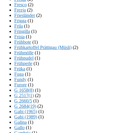
Fresco
(2)
Frezja
(2)
Friesländer
(2)
Frigga
(1)
Frila
(1)
Fringilla
(1)
Frisia
(1)
Frühbote
(1)
Frühkartoffel Prättigau (Müsli)
(2)
Frühmölle
(1)
Frühnudel
(1)
Frühperle
(1)
Früka
(1)
Fuga
(1)
Fundy
(1)
Furore
(1)
G 1658(8)
(1)
G 2517(1)
(2)
G 2660/5
(1)
G 2684(19)
(2)
Gabi (1965)
(1)
Gabi (1989)
(1)
Galina
(1)
Gallo
(1)
Gambria
(1)