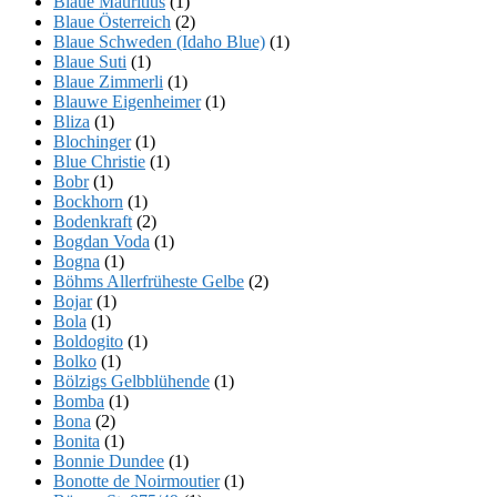
Blaue Mauritius
(1)
Blaue Österreich
(2)
Blaue Schweden (Idaho Blue)
(1)
Blaue Suti
(1)
Blaue Zimmerli
(1)
Blauwe Eigenheimer
(1)
Bliza
(1)
Blochinger
(1)
Blue Christie
(1)
Bobr
(1)
Bockhorn
(1)
Bodenkraft
(2)
Bogdan Voda
(1)
Bogna
(1)
Böhms Allerfrüheste Gelbe
(2)
Bojar
(1)
Bola
(1)
Boldogito
(1)
Bolko
(1)
Bölzigs Gelbblühende
(1)
Bomba
(1)
Bona
(2)
Bonita
(1)
Bonnie Dundee
(1)
Bonotte de Noirmoutier
(1)