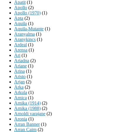
Apatit
(1)
Apollo
(2)
Apollo (1970)
(1)
Apta
(2)
Aquila
(1)
Aquila-Mutante
(1)
Aranyalma
(1)
Aranykincs
(1)
Ardeal
(1)
Arensa
(1)
Ari
(1)
Ariadna
(2)
Ariane
(1)
Arina
(1)
Aristo
(1)
Arjan
(2)
Arka
(2)
Arkula
(1)
Arnica
(1)
Arnika (1914)
(2)
Arnika (1988)
(2)
Arnoldi varajane
(2)
Aronia
(1)
Arran Banner
(1)
Arran Cairn
(2)