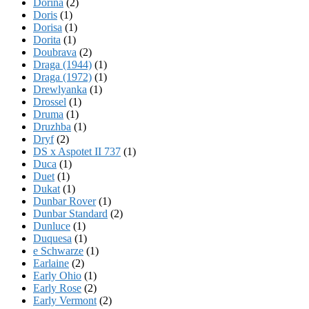
Dorina
(2)
Doris
(1)
Dorisa
(1)
Dorita
(1)
Doubrava
(2)
Draga (1944)
(1)
Draga (1972)
(1)
Drewlyanka
(1)
Drossel
(1)
Druma
(1)
Druzhba
(1)
Dryf
(2)
DS x Aspotet II 737
(1)
Duca
(1)
Duet
(1)
Dukat
(1)
Dunbar Rover
(1)
Dunbar Standard
(2)
Dunluce
(1)
Duquesa
(1)
e Schwarze
(1)
Earlaine
(2)
Early Ohio
(1)
Early Rose
(2)
Early Vermont
(2)