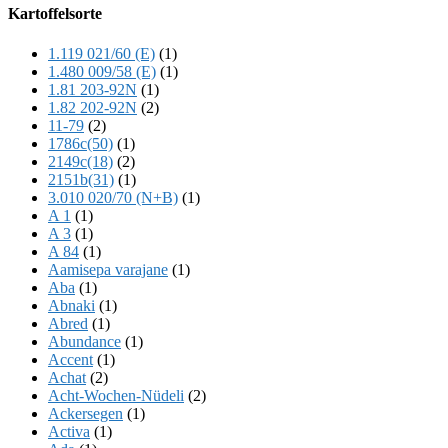
Offscreen
Kartoffelsorte
Content
1.119 021/60 (E)
(1)
1.480 009/58 (E)
(1)
1.81 203-92N
(1)
1.82 202-92N
(2)
11-79
(2)
1786c(50)
(1)
2149c(18)
(2)
2151b(31)
(1)
3.010 020/70 (N+B)
(1)
A 1
(1)
A 3
(1)
A 84
(1)
Aamisepa varajane
(1)
Aba
(1)
Abnaki
(1)
Abred
(1)
Abundance
(1)
Accent
(1)
Achat
(2)
Acht-Wochen-Nüdeli
(2)
Ackersegen
(1)
Activa
(1)