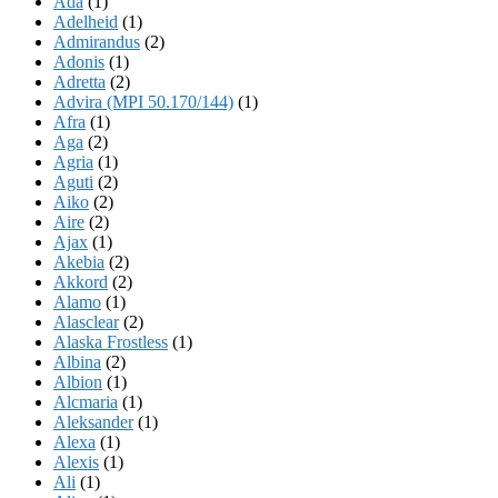
Ada
(1)
Adelheid
(1)
Admirandus
(2)
Adonis
(1)
Adretta
(2)
Advira (MPI 50.170/144)
(1)
Afra
(1)
Aga
(2)
Agria
(1)
Aguti
(2)
Aiko
(2)
Aire
(2)
Ajax
(1)
Akebia
(2)
Akkord
(2)
Alamo
(1)
Alasclear
(2)
Alaska Frostless
(1)
Albina
(2)
Albion
(1)
Alcmaria
(1)
Aleksander
(1)
Alexa
(1)
Alexis
(1)
Ali
(1)