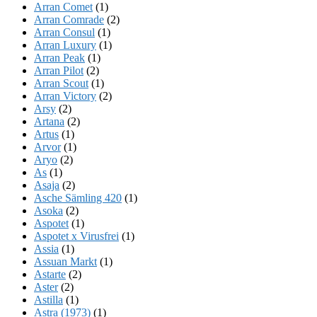
Arran Comet
(1)
Arran Comrade
(2)
Arran Consul
(1)
Arran Luxury
(1)
Arran Peak
(1)
Arran Pilot
(2)
Arran Scout
(1)
Arran Victory
(2)
Arsy
(2)
Artana
(2)
Artus
(1)
Arvor
(1)
Aryo
(2)
As
(1)
Asaja
(2)
Asche Sämling 420
(1)
Asoka
(2)
Aspotet
(1)
Aspotet x Virusfrei
(1)
Assia
(1)
Assuan Markt
(1)
Astarte
(2)
Aster
(2)
Astilla
(1)
Astra (1973)
(1)