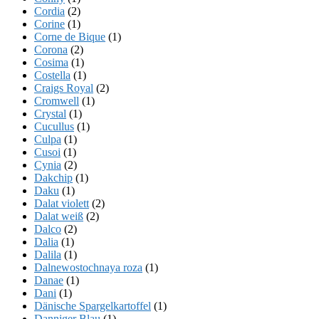
Cordia
(2)
Corine
(1)
Corne de Bique
(1)
Corona
(2)
Cosima
(1)
Costella
(1)
Craigs Royal
(2)
Cromwell
(1)
Crystal
(1)
Cucullus
(1)
Culpa
(1)
Cusoi
(1)
Cynia
(2)
Dakchip
(1)
Daku
(1)
Dalat violett
(2)
Dalat weiß
(2)
Dalco
(2)
Dalia
(1)
Dalila
(1)
Dalnewostochnaya roza
(1)
Danae
(1)
Dani
(1)
Dänische Spargelkartoffel
(1)
Danniger Blau
(1)