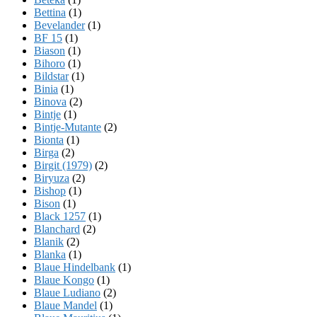
Bettina
(1)
Bevelander
(1)
BF 15
(1)
Biason
(1)
Bihoro
(1)
Bildstar
(1)
Binia
(1)
Binova
(2)
Bintje
(1)
Bintje-Mutante
(2)
Bionta
(1)
Birga
(2)
Birgit (1979)
(2)
Biryuza
(2)
Bishop
(1)
Bison
(1)
Black 1257
(1)
Blanchard
(2)
Blanik
(2)
Blanka
(1)
Blaue Hindelbank
(1)
Blaue Kongo
(1)
Blaue Ludiano
(2)
Blaue Mandel
(1)