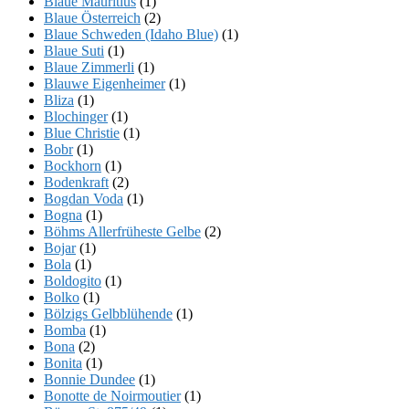
Blaue Mauritius
(1)
Blaue Österreich
(2)
Blaue Schweden (Idaho Blue)
(1)
Blaue Suti
(1)
Blaue Zimmerli
(1)
Blauwe Eigenheimer
(1)
Bliza
(1)
Blochinger
(1)
Blue Christie
(1)
Bobr
(1)
Bockhorn
(1)
Bodenkraft
(2)
Bogdan Voda
(1)
Bogna
(1)
Böhms Allerfrüheste Gelbe
(2)
Bojar
(1)
Bola
(1)
Boldogito
(1)
Bolko
(1)
Bölzigs Gelbblühende
(1)
Bomba
(1)
Bona
(2)
Bonita
(1)
Bonnie Dundee
(1)
Bonotte de Noirmoutier
(1)