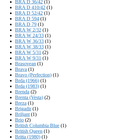
BRA D 36/42
(1)
BRA D 410/42
(1)
BRA D 52/42
(1)
BRA D 594
(1)
BRA D 79
(1)
BRA W 2/32
(1)
BRA W 24/33
(1)
BRA W 36/33
(1)
BRA W 38/33
(1)
BRA W 5/31
(2)
BRA W 9/31
(1)
Brasovean
(1)
Brava
(1)
Bravo (Perfection)
(1)
Brda (1966)
(1)
Brda (1983)
(1)
Brenda
(2)
Brenta (Vesta)
(2)
Breza
(1)
Brigadir
(1)
Briljant
(1)
Brio
(2)
British Columbia Blue
(1)
British Queen
(1)
Britta (1980)
(1)