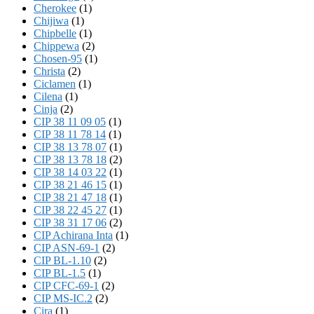
Cherokee
(1)
Chijiwa
(1)
Chipbelle
(1)
Chippewa
(2)
Chosen-95
(1)
Christa
(2)
Ciclamen
(1)
Cilena
(1)
Cinja
(2)
CIP 38 11 09 05
(1)
CIP 38 11 78 14
(1)
CIP 38 13 78 07
(1)
CIP 38 13 78 18
(2)
CIP 38 14 03 22
(1)
CIP 38 21 46 15
(1)
CIP 38 21 47 18
(1)
CIP 38 22 45 27
(1)
CIP 38 31 17 06
(2)
CIP Achirana Inta
(1)
CIP ASN-69-1
(2)
CIP BL-1.10
(2)
CIP BL-1.5
(1)
CIP CFC-69-1
(2)
CIP MS-IC.2
(2)
Cira
(1)