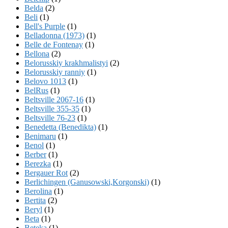
Belda
(2)
Beli
(1)
Bell's Purple
(1)
Belladonna (1973)
(1)
Belle de Fontenay
(1)
Bellona
(2)
Belorusskiy krakhmalistyi
(2)
Belorusskiy ranniy
(1)
Belovo 1013
(1)
BelRus
(1)
Beltsville 2067-16
(1)
Beltsville 355-35
(1)
Beltsville 76-23
(1)
Benedetta (Benedikta)
(1)
Benimaru
(1)
Benol
(1)
Berber
(1)
Berezka
(1)
Bergauer Rot
(2)
Berlichingen (Ganusowski,Korgonski)
(1)
Berolina
(1)
Bertita
(2)
Beryl
(1)
Beta
(1)
Beteka
(1)