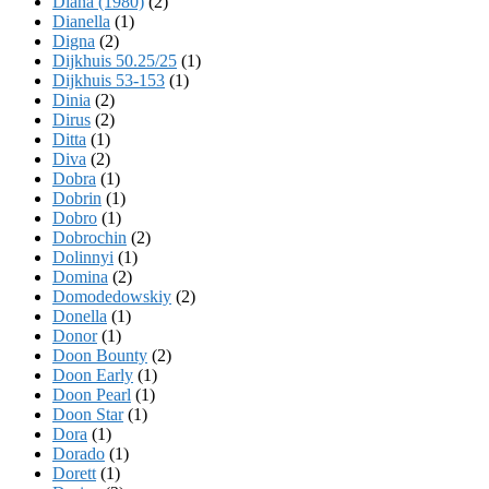
Diana (1980)
(2)
Dianella
(1)
Digna
(2)
Dijkhuis 50.25/25
(1)
Dijkhuis 53-153
(1)
Dinia
(2)
Dirus
(2)
Ditta
(1)
Diva
(2)
Dobra
(1)
Dobrin
(1)
Dobro
(1)
Dobrochin
(2)
Dolinnyi
(1)
Domina
(2)
Domodedowskiy
(2)
Donella
(1)
Donor
(1)
Doon Bounty
(2)
Doon Early
(1)
Doon Pearl
(1)
Doon Star
(1)
Dora
(1)
Dorado
(1)
Dorett
(1)