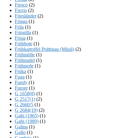
Fresco
(2)
Frezja
(2)
Friesländer
(2)
Frigga
(1)
Frila
(1)
Fringilla
(1)
Frisia
(1)
Frühbote
(1)
Frühkartoffel Prättigau (Müsli)
(2)
Frühmölle
(1)
Frühnudel
(1)
Frühperle
(1)
Früka
(1)
Fuga
(1)
Fundy
(1)
Furore
(1)
G 1658(8)
(1)
G 2517(1)
(2)
G 2660/5
(1)
G 2684(19)
(2)
Gabi (1965)
(1)
Gabi (1989)
(1)
Galina
(1)
Gallo
(1)
Gambria
(1)