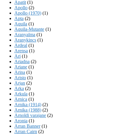
Apatit
(1)
Apollo
(2)
Apollo (1970)
(1)
Apta
(2)
Aquila
(1)
Aquila-Mutante
(1)
Aranyalma
(1)
Aranykincs
(1)
Ardeal
(1)
Arensa
(1)
Ari
(1)
Ariadna
(2)
Ariane
(1)
Arina
(1)
Aristo
(1)
Arjan
(2)
Arka
(2)
Arkula
(1)
Arnica
(1)
Arnika (1914)
(2)
Arnika (1988)
(2)
Arnoldi varajane
(2)
Aronia
(1)
Arran Banner
(1)
Arran Cairn
(2)