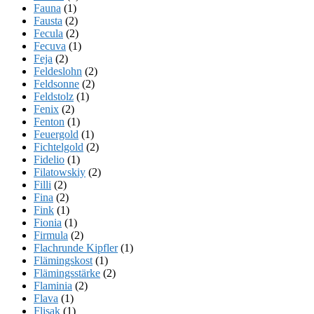
Fauna
(1)
Fausta
(2)
Fecula
(2)
Fecuva
(1)
Feja
(2)
Feldeslohn
(2)
Feldsonne
(2)
Feldstolz
(1)
Fenix
(2)
Fenton
(1)
Feuergold
(1)
Fichtelgold
(2)
Fidelio
(1)
Filatowskiy
(2)
Filli
(2)
Fina
(2)
Fink
(1)
Fionia
(1)
Firmula
(2)
Flachrunde Kipfler
(1)
Flämingskost
(1)
Flämingsstärke
(2)
Flaminia
(2)
Flava
(1)
Flisak
(1)