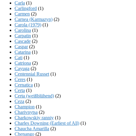
Carla
(1)
Carlingford
(1)
Carmen
(2)
Carnea (Karmazyn)
(2)
Carola (1979)
(1)
Carolina
(1)
Carpatin
(1)
Cascade
(2)
Caspar
(2)
Catarina
(1)
Cati
(1)
Catriona
(2)
Cayuga
(2)
Centennial Russet
(1)
Ceres
(1)
Cernatica
(1)
Certa
(1)
Certa (weißblühend)
(2)
Ceza
(2)
Champion
(1)
Charivnytsa
(2)
Charkowskiy ranniy
(1)
Charles Downing (Earliest of All)
(1)
Chaucha Amarilla
(2)
Chenango
(2)