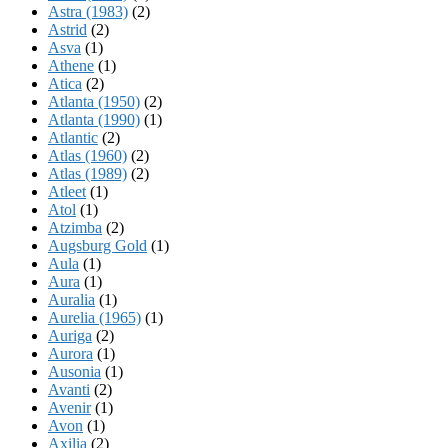
Astra (1983)
(2)
Astrid
(2)
Asva
(1)
Athene
(1)
Atica
(2)
Atlanta (1950)
(2)
Atlanta (1990)
(1)
Atlantic
(2)
Atlas (1960)
(2)
Atlas (1989)
(2)
Atleet
(1)
Atol
(1)
Atzimba
(2)
Augsburg Gold
(1)
Aula
(1)
Aura
(1)
Auralia
(1)
Aurelia (1965)
(1)
Auriga
(2)
Aurora
(1)
Ausonia
(1)
Avanti
(2)
Avenir
(1)
Avon
(1)
Axilia
(2)