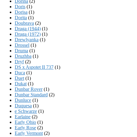
Dorina
(2)
Doris
(1)
Dorisa
(1)
Dorita
(1)
Doubrava
(2)
Draga (1944)
(1)
Draga (1972)
(1)
Drewlyanka
(1)
Drossel
(1)
Druma
(1)
Druzhba
(1)
Dryf
(2)
DS x Aspotet II 737
(1)
Duca
(1)
Duet
(1)
Dukat
(1)
Dunbar Rover
(1)
Dunbar Standard
(2)
Dunluce
(1)
Duquesa
(1)
e Schwarze
(1)
Earlaine
(2)
Early Ohio
(1)
Early Rose
(2)
Early Vermont
(2)