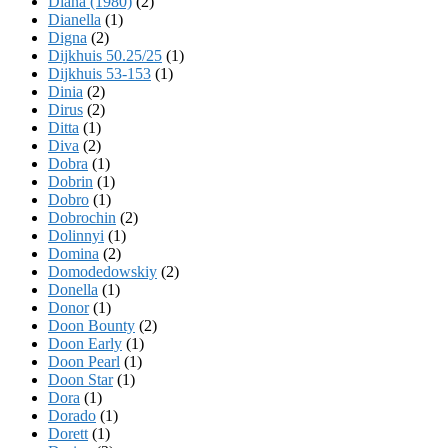
Diana (1980)
(2)
Dianella
(1)
Digna
(2)
Dijkhuis 50.25/25
(1)
Dijkhuis 53-153
(1)
Dinia
(2)
Dirus
(2)
Ditta
(1)
Diva
(2)
Dobra
(1)
Dobrin
(1)
Dobro
(1)
Dobrochin
(2)
Dolinnyi
(1)
Domina
(2)
Domodedowskiy
(2)
Donella
(1)
Donor
(1)
Doon Bounty
(2)
Doon Early
(1)
Doon Pearl
(1)
Doon Star
(1)
Dora
(1)
Dorado
(1)
Dorett
(1)