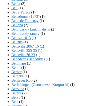
Belda
(2)
Beli
(1)
Bell's Purple
(1)
Belladonna (1973)
(1)
Belle de Fontenay
(1)
Bellona
(2)
Belorusskiy krakhmalistyi
(2)
Belorusskiy ranniy
(1)
Belovo 1013
(1)
BelRus
(1)
Beltsville 2067-16
(1)
Beltsville 355-35
(1)
Beltsville 76-23
(1)
Benedetta (Benedikta)
(1)
Benimaru
(1)
Benol
(1)
Berber
(1)
Berezka
(1)
Bergauer Rot
(2)
Berlichingen (Ganusowski,Korgonski)
(1)
Berolina
(1)
Bertita
(2)
Beryl
(1)
Beta
(1)
Beteka
(1)