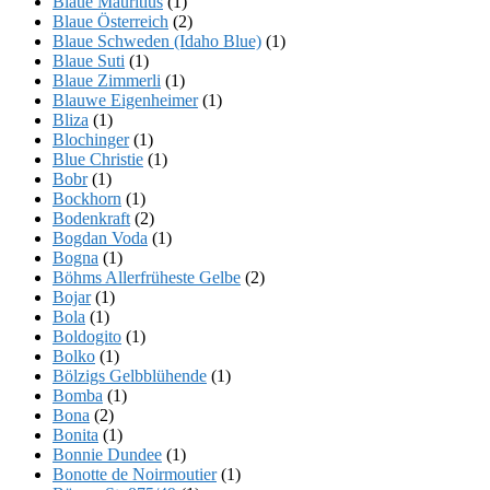
Blaue Mauritius
(1)
Blaue Österreich
(2)
Blaue Schweden (Idaho Blue)
(1)
Blaue Suti
(1)
Blaue Zimmerli
(1)
Blauwe Eigenheimer
(1)
Bliza
(1)
Blochinger
(1)
Blue Christie
(1)
Bobr
(1)
Bockhorn
(1)
Bodenkraft
(2)
Bogdan Voda
(1)
Bogna
(1)
Böhms Allerfrüheste Gelbe
(2)
Bojar
(1)
Bola
(1)
Boldogito
(1)
Bolko
(1)
Bölzigs Gelbblühende
(1)
Bomba
(1)
Bona
(2)
Bonita
(1)
Bonnie Dundee
(1)
Bonotte de Noirmoutier
(1)