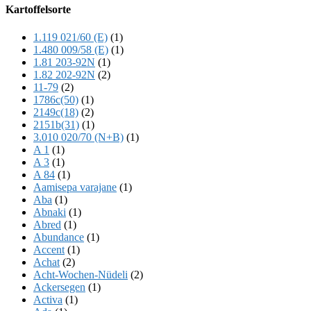
Offscreen
Kartoffelsorte
Content
1.119 021/60 (E)
(1)
1.480 009/58 (E)
(1)
1.81 203-92N
(1)
1.82 202-92N
(2)
11-79
(2)
1786c(50)
(1)
2149c(18)
(2)
2151b(31)
(1)
3.010 020/70 (N+B)
(1)
A 1
(1)
A 3
(1)
A 84
(1)
Aamisepa varajane
(1)
Aba
(1)
Abnaki
(1)
Abred
(1)
Abundance
(1)
Accent
(1)
Achat
(2)
Acht-Wochen-Nüdeli
(2)
Ackersegen
(1)
Activa
(1)