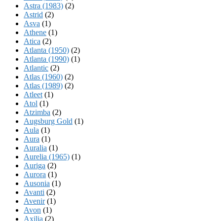
Astra (1983)
(2)
Astrid
(2)
Asva
(1)
Athene
(1)
Atica
(2)
Atlanta (1950)
(2)
Atlanta (1990)
(1)
Atlantic
(2)
Atlas (1960)
(2)
Atlas (1989)
(2)
Atleet
(1)
Atol
(1)
Atzimba
(2)
Augsburg Gold
(1)
Aula
(1)
Aura
(1)
Auralia
(1)
Aurelia (1965)
(1)
Auriga
(2)
Aurora
(1)
Ausonia
(1)
Avanti
(2)
Avenir
(1)
Avon
(1)
Axilia
(2)