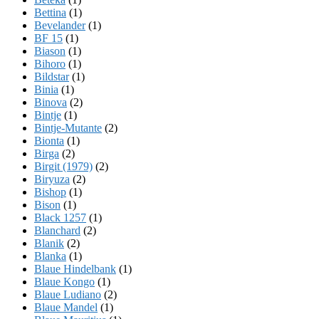
Bettina
(1)
Bevelander
(1)
BF 15
(1)
Biason
(1)
Bihoro
(1)
Bildstar
(1)
Binia
(1)
Binova
(2)
Bintje
(1)
Bintje-Mutante
(2)
Bionta
(1)
Birga
(2)
Birgit (1979)
(2)
Biryuza
(2)
Bishop
(1)
Bison
(1)
Black 1257
(1)
Blanchard
(2)
Blanik
(2)
Blanka
(1)
Blaue Hindelbank
(1)
Blaue Kongo
(1)
Blaue Ludiano
(2)
Blaue Mandel
(1)