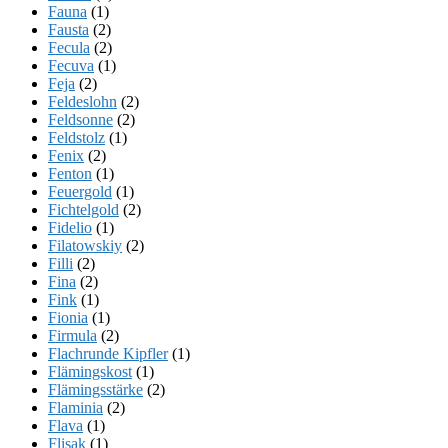
Fauna
(1)
Fausta
(2)
Fecula
(2)
Fecuva
(1)
Feja
(2)
Feldeslohn
(2)
Feldsonne
(2)
Feldstolz
(1)
Fenix
(2)
Fenton
(1)
Feuergold
(1)
Fichtelgold
(2)
Fidelio
(1)
Filatowskiy
(2)
Filli
(2)
Fina
(2)
Fink
(1)
Fionia
(1)
Firmula
(2)
Flachrunde Kipfler
(1)
Flämingskost
(1)
Flämingsstärke
(2)
Flaminia
(2)
Flava
(1)
Flisak
(1)