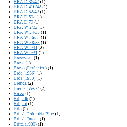
BRA D 36/42
(1)
BRA D 410/42
(1)
BRA D 52/42
(1)
BRA D 594
(1)
BRA D 79
(1)
BRA W 2/32
(1)
BRA W 24/33
(1)
BRA W 36/33
(1)
BRA W 38/33
(1)
BRA W 5/31
(2)
BRA W 9/31
(1)
Brasovean
(1)
Brava
(1)
Bravo (Perfection)
(1)
Brda (1966)
(1)
Brda (1983)
(1)
Brenda
(2)
Brenta (Vesta)
(2)
Breza
(1)
Brigadir
(1)
Briljant
(1)
Brio
(2)
British Columbia Blue
(1)
British Queen
(1)
Britta (1980)
(1)