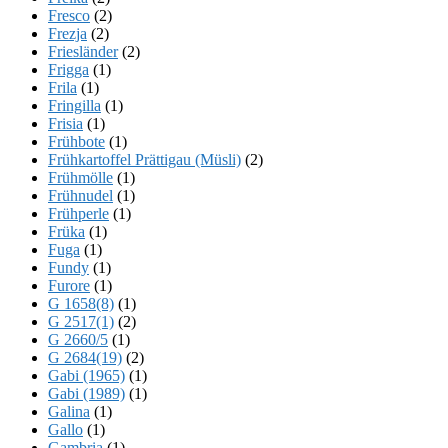
Fresco
(2)
Frezja
(2)
Friesländer
(2)
Frigga
(1)
Frila
(1)
Fringilla
(1)
Frisia
(1)
Frühbote
(1)
Frühkartoffel Prättigau (Müsli)
(2)
Frühmölle
(1)
Frühnudel
(1)
Frühperle
(1)
Früka
(1)
Fuga
(1)
Fundy
(1)
Furore
(1)
G 1658(8)
(1)
G 2517(1)
(2)
G 2660/5
(1)
G 2684(19)
(2)
Gabi (1965)
(1)
Gabi (1989)
(1)
Galina
(1)
Gallo
(1)
Gambria
(1)