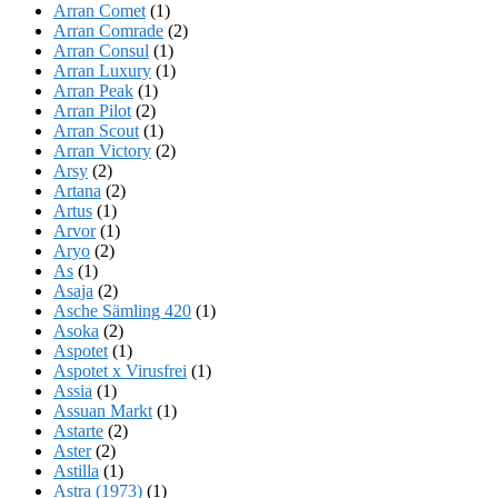
Arran Comet
(1)
Arran Comrade
(2)
Arran Consul
(1)
Arran Luxury
(1)
Arran Peak
(1)
Arran Pilot
(2)
Arran Scout
(1)
Arran Victory
(2)
Arsy
(2)
Artana
(2)
Artus
(1)
Arvor
(1)
Aryo
(2)
As
(1)
Asaja
(2)
Asche Sämling 420
(1)
Asoka
(2)
Aspotet
(1)
Aspotet x Virusfrei
(1)
Assia
(1)
Assuan Markt
(1)
Astarte
(2)
Aster
(2)
Astilla
(1)
Astra (1973)
(1)