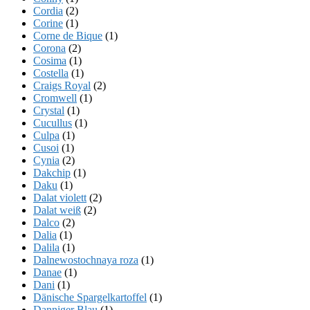
Cordia
(2)
Corine
(1)
Corne de Bique
(1)
Corona
(2)
Cosima
(1)
Costella
(1)
Craigs Royal
(2)
Cromwell
(1)
Crystal
(1)
Cucullus
(1)
Culpa
(1)
Cusoi
(1)
Cynia
(2)
Dakchip
(1)
Daku
(1)
Dalat violett
(2)
Dalat weiß
(2)
Dalco
(2)
Dalia
(1)
Dalila
(1)
Dalnewostochnaya roza
(1)
Danae
(1)
Dani
(1)
Dänische Spargelkartoffel
(1)
Danniger Blau
(1)