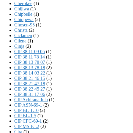
Cherokee
(1)
Chijiwa
(1)
Chipbelle
(1)
Chippewa
(2)
Chosen-95
(1)
Christa
(2)
Ciclamen
(1)
Cilena
(1)
Cinja
(2)
CIP 38 11 09 05
(1)
CIP 38 11 78 14
(1)
CIP 38 13 78 07
(1)
CIP 38 13 78 18
(2)
CIP 38 14 03 22
(1)
CIP 38 21 46 15
(1)
CIP 38 21 47 18
(1)
CIP 38 22 45 27
(1)
CIP 38 31 17 06
(2)
CIP Achirana Inta
(1)
CIP ASN-69-1
(2)
CIP BL-1.10
(2)
CIP BL-1.5
(1)
CIP CFC-69-1
(2)
CIP MS-IC.2
(2)
Cira
(1)