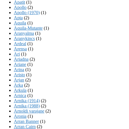
Apatit
(1)
Apollo
(2)
Apollo (1970)
(1)
Apta
(2)
Aquila
(1)
Aquila-Mutante
(1)
Aranyalma
(1)
Aranykincs
(1)
Ardeal
(1)
Arensa
(1)
Ari
(1)
Ariadna
(2)
Ariane
(1)
Arina
(1)
Aristo
(1)
Arjan
(2)
Arka
(2)
Arkula
(1)
Arnica
(1)
Arnika (1914)
(2)
Arnika (1988)
(2)
Arnoldi varajane
(2)
Aronia
(1)
Arran Banner
(1)
Arran Cairn
(2)