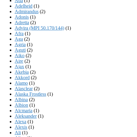
Ada
(1)
Adelheid
(1)
Admirandus
(2)
Adonis
(1)
Adretta
(2)
Advira (MPI 50.170/144)
(1)
Afra
(1)
Aga
(2)
Agria
(1)
Aguti
(2)
Aiko
(2)
Aire
(2)
Ajax
(1)
Akebia
(2)
Akkord
(2)
Alamo
(1)
Alasclear
(2)
Alaska Frostless
(1)
Albina
(2)
Albion
(1)
Alcmaria
(1)
Aleksander
(1)
Alexa
(1)
Alexis
(1)
Ali
(1)