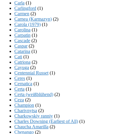
Carla
(1)
Carlingford
(1)
Carmen
(2)
Carnea (Karmazyn)
(2)
Carola (1979)
(1)
Carolina
(1)
Carpatin
(1)
Cascade
(2)
Caspar
(2)
Catarina
(1)
Cati
(1)
Catriona
(2)
Cayuga
(2)
Centennial Russet
(1)
Ceres
(1)
Cernatica
(1)
Certa
(1)
Certa (weißblühend)
(2)
Ceza
(2)
Champion
(1)
Charivnytsa
(2)
Charkowskiy ranniy
(1)
Charles Downing (Earliest of All)
(1)
Chaucha Amarilla
(2)
Chenango
(2)