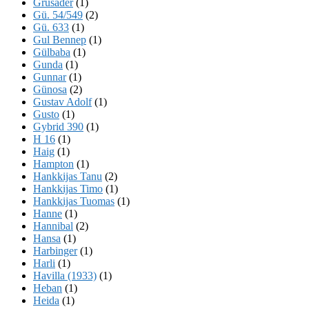
Grusader
(1)
Gü. 54/549
(2)
Gü. 633
(1)
Gul Bennep
(1)
Gülbaba
(1)
Gunda
(1)
Gunnar
(1)
Günosa
(2)
Gustav Adolf
(1)
Gusto
(1)
Gybrid 390
(1)
H 16
(1)
Haig
(1)
Hampton
(1)
Hankkijas Tanu
(2)
Hankkijas Timo
(1)
Hankkijas Tuomas
(1)
Hanne
(1)
Hannibal
(2)
Hansa
(1)
Harbinger
(1)
Harli
(1)
Havilla (1933)
(1)
Heban
(1)
Heida
(1)