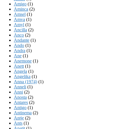
Amigo
(1)
Aminca
(2)
Amsel
(1)
Amva
(1)
Amyl
(1)
Ancilla
(2)
Anco
(2)
Andante
(1)
Ando
(1)
Andra
(1)
Ane
(1)
Anemone
(1)
Anett
(1)
Angela
(1)
Angelika
(1)
Anna (1974)
(1)
Anneli
(1)
Anni
(2)
Anosta
(2)
Antares
(2)
Antigo
(1)
Antinema
(2)
Antje
(2)
Ants
(1)
Apatit
(1)