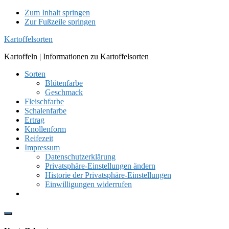
Zum Inhalt springen
Zur Fußzeile springen
Kartoffelsorten
Kartoffeln | Informationen zu Kartoffelsorten
Sorten
Blütenfarbe
Geschmack
Fleischfarbe
Schalenfarbe
Ertrag
Knollenform
Reifezeit
Impressum
Datenschutzerklärung
Privatsphäre-Einstellungen ändern
Historie der Privatsphäre-Einstellungen
Einwilligungen widerrufen
Show
Offscreen