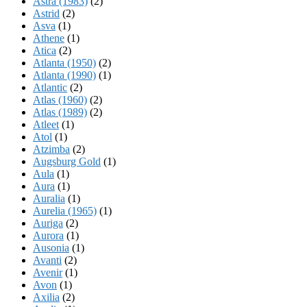
Astra (1983)
(2)
Astrid
(2)
Asva
(1)
Athene
(1)
Atica
(2)
Atlanta (1950)
(2)
Atlanta (1990)
(1)
Atlantic
(2)
Atlas (1960)
(2)
Atlas (1989)
(2)
Atleet
(1)
Atol
(1)
Atzimba
(2)
Augsburg Gold
(1)
Aula
(1)
Aura
(1)
Auralia
(1)
Aurelia (1965)
(1)
Auriga
(2)
Aurora
(1)
Ausonia
(1)
Avanti
(2)
Avenir
(1)
Avon
(1)
Axilia
(2)