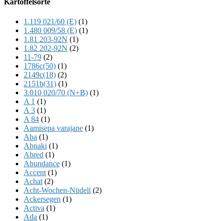
Kartoffelsorte
Content
1.119 021/60 (E)
(1)
1.480 009/58 (E)
(1)
1.81 203-92N
(1)
1.82 202-92N
(2)
11-79
(2)
1786c(50)
(1)
2149c(18)
(2)
2151b(31)
(1)
3.010 020/70 (N+B)
(1)
A 1
(1)
A 3
(1)
A 84
(1)
Aamisepa varajane
(1)
Aba
(1)
Abnaki
(1)
Abred
(1)
Abundance
(1)
Accent
(1)
Achat
(2)
Acht-Wochen-Nüdeli
(2)
Ackersegen
(1)
Activa
(1)
Ada
(1)