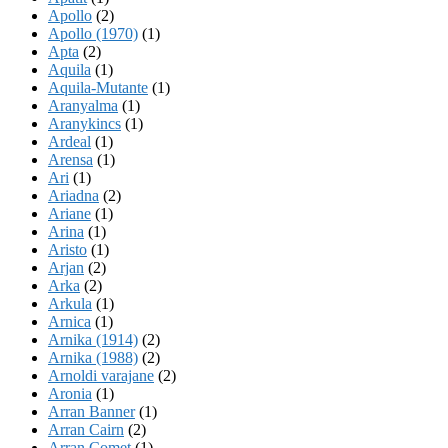
Apollo
(2)
Apollo (1970)
(1)
Apta
(2)
Aquila
(1)
Aquila-Mutante
(1)
Aranyalma
(1)
Aranykincs
(1)
Ardeal
(1)
Arensa
(1)
Ari
(1)
Ariadna
(2)
Ariane
(1)
Arina
(1)
Aristo
(1)
Arjan
(2)
Arka
(2)
Arkula
(1)
Arnica
(1)
Arnika (1914)
(2)
Arnika (1988)
(2)
Arnoldi varajane
(2)
Aronia
(1)
Arran Banner
(1)
Arran Cairn
(2)
Arran Comet
(1)