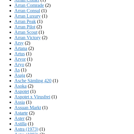
Arran Comrade
(2)
Arran Consul
(1)
Arran Luxury
(1)
Arran Peak
(1)
Arran Pilot
(2)
Arran Scout
(1)
Arran Victory
(2)
Arsy
(2)
Artana
(2)
Artus
(1)
Arvor
(1)
Aryo
(2)
As
(1)
Asaja
(2)
Asche Sämling 420
(1)
Asoka
(2)
Aspotet
(1)
Aspotet x Virusfrei
(1)
Assia
(1)
Assuan Markt
(1)
Astarte
(2)
Aster
(2)
Astilla
(1)
Astra (1973)
(1)