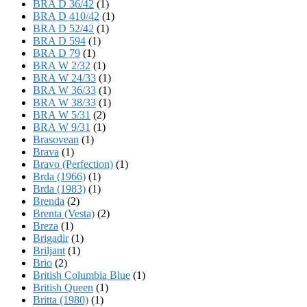
BRA D 36/42
(1)
BRA D 410/42
(1)
BRA D 52/42
(1)
BRA D 594
(1)
BRA D 79
(1)
BRA W 2/32
(1)
BRA W 24/33
(1)
BRA W 36/33
(1)
BRA W 38/33
(1)
BRA W 5/31
(2)
BRA W 9/31
(1)
Brasovean
(1)
Brava
(1)
Bravo (Perfection)
(1)
Brda (1966)
(1)
Brda (1983)
(1)
Brenda
(2)
Brenta (Vesta)
(2)
Breza
(1)
Brigadir
(1)
Briljant
(1)
Brio
(2)
British Columbia Blue
(1)
British Queen
(1)
Britta (1980)
(1)