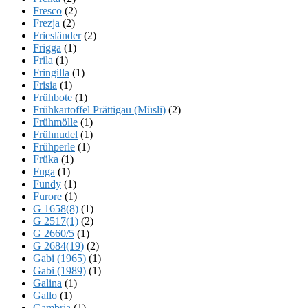
Fresco
(2)
Frezja
(2)
Friesländer
(2)
Frigga
(1)
Frila
(1)
Fringilla
(1)
Frisia
(1)
Frühbote
(1)
Frühkartoffel Prättigau (Müsli)
(2)
Frühmölle
(1)
Frühnudel
(1)
Frühperle
(1)
Früka
(1)
Fuga
(1)
Fundy
(1)
Furore
(1)
G 1658(8)
(1)
G 2517(1)
(2)
G 2660/5
(1)
G 2684(19)
(2)
Gabi (1965)
(1)
Gabi (1989)
(1)
Galina
(1)
Gallo
(1)
Gambria
(1)