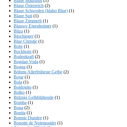
Blaue Mauritius
(1)
Blaue Österreich
(2)
Blaue Schweden (Idaho Blue)
(1)
Blaue Suti
(1)
Blaue Zimmerli
(1)
Blauwe Eigenheimer
(1)
Bliza
(1)
Blochinger
(1)
Blue Christie
(1)
Bobr
(1)
Bockhorn
(1)
Bodenkraft
(2)
Bogdan Voda
(1)
Bogna
(1)
Böhms Allerfrüheste Gelbe
(2)
Bojar
(1)
Bola
(1)
Boldogito
(1)
Bolko
(1)
Bölzigs Gelbblühende
(1)
Bomba
(1)
Bona
(2)
Bonita
(1)
Bonnie Dundee
(1)
Bonotte de Noirmoutier
(1)