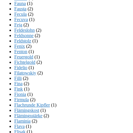
Fauna
(1)
Fausta
(2)
Fecula
(2)
Fecuva
(1)
Feja
(2)
Feldeslohn
(2)
Feldsonne
(2)
Feldstolz
(1)
Fenix
(2)
Fenton
(1)
Feuergold
(1)
Fichtelgold
(2)
Fidelio
(1)
Filatowskiy
(2)
Filli
(2)
Fina
(2)
Fink
(1)
Fionia
(1)
Firmula
(2)
Flachrunde Kipfler
(1)
Flämingskost
(1)
Flämingsstärke
(2)
Flaminia
(2)
Flava
(1)
Flisak
(1)