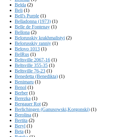
Belda
(2)
Beli
(1)
Bell's Purple
(1)
Belladonna (1973)
(1)
Belle de Fontenay
(1)
Bellona
(2)
Belorusskiy krakhmalistyi
(2)
Belorusskiy ranniy
(1)
Belovo 1013
(1)
BelRus
(1)
Beltsville 2067-16
(1)
Beltsville 355-35
(1)
Beltsville 76-23
(1)
Benedetta (Benedikta)
(1)
Benimaru
(1)
Benol
(1)
Berber
(1)
Berezka
(1)
Bergauer Rot
(2)
Berlichingen (Ganusowski,Korgonski)
(1)
Berolina
(1)
Bertita
(2)
Beryl
(1)
Beta
(1)
Beteka
(1)