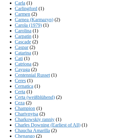
Carla
(1)
Carlingford
(1)
Carmen
(2)
Carnea (Karmazyn)
(2)
Carola (1979)
(1)
Carolina
(1)
Carpatin
(1)
Cascade
(2)
Caspar
(2)
Catarina
(1)
Cati
(1)
Catriona
(2)
Cayuga
(2)
Centennial Russet
(1)
Ceres
(1)
Cernatica
(1)
Certa
(1)
Certa (weißblühend)
(2)
Ceza
(2)
Champion
(1)
Charivnytsa
(2)
Charkowskiy ranniy
(1)
Charles Downing (Earliest of All)
(1)
Chaucha Amarilla
(2)
Chenango
(2)