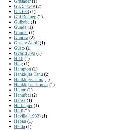
Grusader
(1)
Gü. 54/549
(2)
Gü. 633
(1)
Gul Bennep
(1)
Gülbaba
(1)
Gunda
(1)
Gunnar
(1)
Günosa
(2)
Gustav Adolf
(1)
Gusto
(1)
Gybrid 390
(1)
H 16
(1)
Haig
(1)
Hampton
(1)
Hankkijas Tanu
(2)
Hankkijas Timo
(1)
Hankkijas Tuomas
(1)
Hanne
(1)
Hannibal
(2)
Hansa
(1)
Harbinger
(1)
Harli
(1)
Havilla (1933)
(1)
Heban
(1)
Heida
(1)