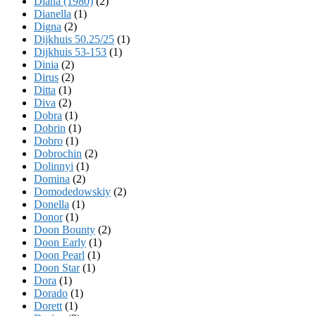
Diana (1980)
(2)
Dianella
(1)
Digna
(2)
Dijkhuis 50.25/25
(1)
Dijkhuis 53-153
(1)
Dinia
(2)
Dirus
(2)
Ditta
(1)
Diva
(2)
Dobra
(1)
Dobrin
(1)
Dobro
(1)
Dobrochin
(2)
Dolinnyi
(1)
Domina
(2)
Domodedowskiy
(2)
Donella
(1)
Donor
(1)
Doon Bounty
(2)
Doon Early
(1)
Doon Pearl
(1)
Doon Star
(1)
Dora
(1)
Dorado
(1)
Dorett
(1)