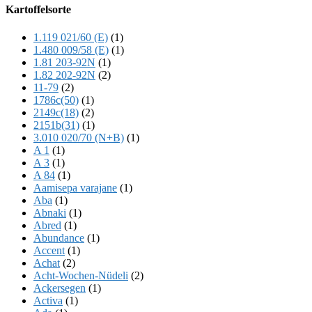
Offscreen
Kartoffelsorte
Content
1.119 021/60 (E)
(1)
1.480 009/58 (E)
(1)
1.81 203-92N
(1)
1.82 202-92N
(2)
11-79
(2)
1786c(50)
(1)
2149c(18)
(2)
2151b(31)
(1)
3.010 020/70 (N+B)
(1)
A 1
(1)
A 3
(1)
A 84
(1)
Aamisepa varajane
(1)
Aba
(1)
Abnaki
(1)
Abred
(1)
Abundance
(1)
Accent
(1)
Achat
(2)
Acht-Wochen-Nüdeli
(2)
Ackersegen
(1)
Activa
(1)