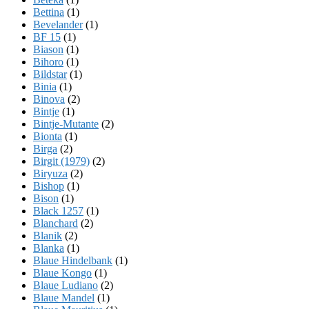
Bettina
(1)
Bevelander
(1)
BF 15
(1)
Biason
(1)
Bihoro
(1)
Bildstar
(1)
Binia
(1)
Binova
(2)
Bintje
(1)
Bintje-Mutante
(2)
Bionta
(1)
Birga
(2)
Birgit (1979)
(2)
Biryuza
(2)
Bishop
(1)
Bison
(1)
Black 1257
(1)
Blanchard
(2)
Blanik
(2)
Blanka
(1)
Blaue Hindelbank
(1)
Blaue Kongo
(1)
Blaue Ludiano
(2)
Blaue Mandel
(1)