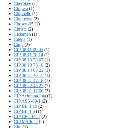
Cherokee
(1)
Chijiwa
(1)
Chipbelle
(1)
Chippewa
(2)
Chosen-95
(1)
Christa
(2)
Ciclamen
(1)
Cilena
(1)
Cinja
(2)
CIP 38 11 09 05
(1)
CIP 38 11 78 14
(1)
CIP 38 13 78 07
(1)
CIP 38 13 78 18
(2)
CIP 38 14 03 22
(1)
CIP 38 21 46 15
(1)
CIP 38 21 47 18
(1)
CIP 38 22 45 27
(1)
CIP 38 31 17 06
(2)
CIP Achirana Inta
(1)
CIP ASN-69-1
(2)
CIP BL-1.10
(2)
CIP BL-1.5
(1)
CIP CFC-69-1
(2)
CIP MS-IC.2
(2)
Cira
(1)