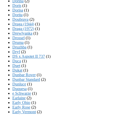
Dorina
(2)
Doris
(1)
Dorisa
(1)
Dorita
(1)
Doubrava
(2)
Draga (1944)
(1)
Draga (1972)
(1)
Drewlyanka
(1)
Drossel
(1)
Druma
(1)
Druzhba
(1)
Dryf
(2)
DS x Aspotet II 737
(1)
Duca
(1)
Duet
(1)
Dukat
(1)
Dunbar Rover
(1)
Dunbar Standard
(2)
Dunluce
(1)
Duquesa
(1)
e Schwarze
(1)
Earlaine
(2)
Early Ohio
(1)
Early Rose
(2)
Early Vermont
(2)