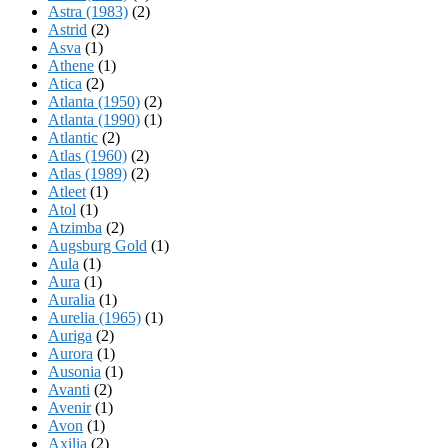
Astra (1983)
(2)
Astrid
(2)
Asva
(1)
Athene
(1)
Atica
(2)
Atlanta (1950)
(2)
Atlanta (1990)
(1)
Atlantic
(2)
Atlas (1960)
(2)
Atlas (1989)
(2)
Atleet
(1)
Atol
(1)
Atzimba
(2)
Augsburg Gold
(1)
Aula
(1)
Aura
(1)
Auralia
(1)
Aurelia (1965)
(1)
Auriga
(2)
Aurora
(1)
Ausonia
(1)
Avanti
(2)
Avenir
(1)
Avon
(1)
Axilia
(2)