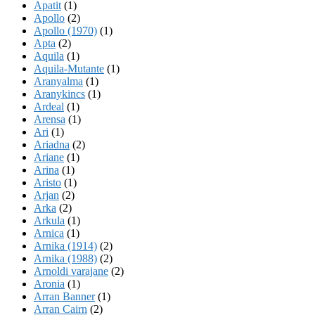
Apatit
(1)
Apollo
(2)
Apollo (1970)
(1)
Apta
(2)
Aquila
(1)
Aquila-Mutante
(1)
Aranyalma
(1)
Aranykincs
(1)
Ardeal
(1)
Arensa
(1)
Ari
(1)
Ariadna
(2)
Ariane
(1)
Arina
(1)
Aristo
(1)
Arjan
(2)
Arka
(2)
Arkula
(1)
Arnica
(1)
Arnika (1914)
(2)
Arnika (1988)
(2)
Arnoldi varajane
(2)
Aronia
(1)
Arran Banner
(1)
Arran Cairn
(2)