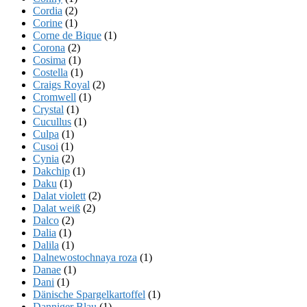
Cordia
(2)
Corine
(1)
Corne de Bique
(1)
Corona
(2)
Cosima
(1)
Costella
(1)
Craigs Royal
(2)
Cromwell
(1)
Crystal
(1)
Cucullus
(1)
Culpa
(1)
Cusoi
(1)
Cynia
(2)
Dakchip
(1)
Daku
(1)
Dalat violett
(2)
Dalat weiß
(2)
Dalco
(2)
Dalia
(1)
Dalila
(1)
Dalnewostochnaya roza
(1)
Danae
(1)
Dani
(1)
Dänische Spargelkartoffel
(1)
Danniger Blau
(1)