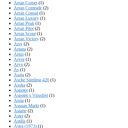
Arran Comet
(1)
Arran Comrade
(2)
Arran Consul
(1)
Arran Luxury
(1)
Arran Peak
(1)
Arran Pilot
(2)
Arran Scout
(1)
Arran Victory
(2)
Arsy
(2)
Artana
(2)
Artus
(1)
Arvor
(1)
Aryo
(2)
As
(1)
Asaja
(2)
Asche Sämling 420
(1)
Asoka
(2)
Aspotet
(1)
Aspotet x Virusfrei
(1)
Assia
(1)
Assuan Markt
(1)
Astarte
(2)
Aster
(2)
Astilla
(1)
Astra (1973)
(1)