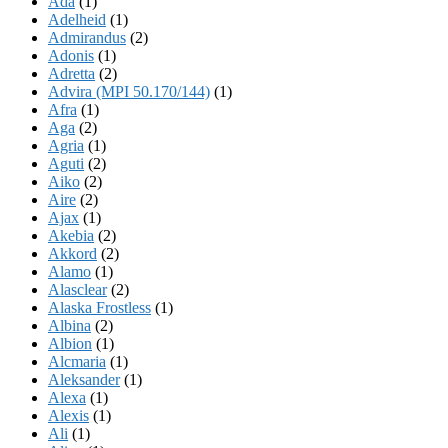
Ada
(1)
Adelheid
(1)
Admirandus
(2)
Adonis
(1)
Adretta
(2)
Advira (MPI 50.170/144)
(1)
Afra
(1)
Aga
(2)
Agria
(1)
Aguti
(2)
Aiko
(2)
Aire
(2)
Ajax
(1)
Akebia
(2)
Akkord
(2)
Alamo
(1)
Alasclear
(2)
Alaska Frostless
(1)
Albina
(2)
Albion
(1)
Alcmaria
(1)
Aleksander
(1)
Alexa
(1)
Alexis
(1)
Ali
(1)