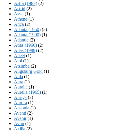
Astra (1983)
(2)
Astrid
(2)
Asva
(1)
Athene
(1)
Atica
(2)
Atlanta (1950)
(2)
Atlanta (1990)
(1)
Atlantic
(2)
Atlas (1960)
(2)
Atlas (1989)
(2)
Atleet
(1)
Atol
(1)
Atzimba
(2)
Augsburg Gold
(1)
Aula
(1)
Aura
(1)
Auralia
(1)
Aurelia (1965)
(1)
Auriga
(2)
Aurora
(1)
Ausonia
(1)
Avanti
(2)
Avenir
(1)
Avon
(1)
Axilia
(2)