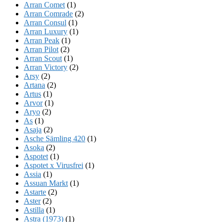
Arran Comet
(1)
Arran Comrade
(2)
Arran Consul
(1)
Arran Luxury
(1)
Arran Peak
(1)
Arran Pilot
(2)
Arran Scout
(1)
Arran Victory
(2)
Arsy
(2)
Artana
(2)
Artus
(1)
Arvor
(1)
Aryo
(2)
As
(1)
Asaja
(2)
Asche Sämling 420
(1)
Asoka
(2)
Aspotet
(1)
Aspotet x Virusfrei
(1)
Assia
(1)
Assuan Markt
(1)
Astarte
(2)
Aster
(2)
Astilla
(1)
Astra (1973)
(1)