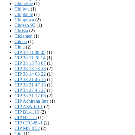
Cherokee
(1)
Chijiwa
(1)
Chipbelle
(1)
Chippewa
(2)
Chosen-95
(1)
Christa
(2)
Ciclamen
(1)
Cilena
(1)
Cinja
(2)
CIP 38 11 09 05
(1)
CIP 38 11 78 14
(1)
CIP 38 13 78 07
(1)
CIP 38 13 78 18
(2)
CIP 38 14 03 22
(1)
CIP 38 21 46 15
(1)
CIP 38 21 47 18
(1)
CIP 38 22 45 27
(1)
CIP 38 31 17 06
(2)
CIP Achirana Inta
(1)
CIP ASN-69-1
(2)
CIP BL-1.10
(2)
CIP BL-1.5
(1)
CIP CFC-69-1
(2)
CIP MS-IC.2
(2)
Cira
(1)