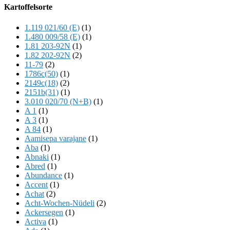
Offscreen
Kartoffelsorte
Content
1.119 021/60 (E)
(1)
1.480 009/58 (E)
(1)
1.81 203-92N
(1)
1.82 202-92N
(2)
11-79
(2)
1786c(50)
(1)
2149c(18)
(2)
2151b(31)
(1)
3.010 020/70 (N+B)
(1)
A 1
(1)
A 3
(1)
A 84
(1)
Aamisepa varajane
(1)
Aba
(1)
Abnaki
(1)
Abred
(1)
Abundance
(1)
Accent
(1)
Achat
(2)
Acht-Wochen-Nüdeli
(2)
Ackersegen
(1)
Activa
(1)