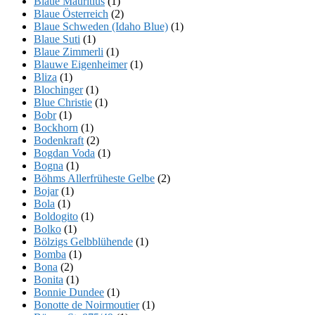
Blaue Mauritius
(1)
Blaue Österreich
(2)
Blaue Schweden (Idaho Blue)
(1)
Blaue Suti
(1)
Blaue Zimmerli
(1)
Blauwe Eigenheimer
(1)
Bliza
(1)
Blochinger
(1)
Blue Christie
(1)
Bobr
(1)
Bockhorn
(1)
Bodenkraft
(2)
Bogdan Voda
(1)
Bogna
(1)
Böhms Allerfrüheste Gelbe
(2)
Bojar
(1)
Bola
(1)
Boldogito
(1)
Bolko
(1)
Bölzigs Gelbblühende
(1)
Bomba
(1)
Bona
(2)
Bonita
(1)
Bonnie Dundee
(1)
Bonotte de Noirmoutier
(1)