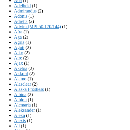
Ada
(1)
Adelheid
(1)
Admirandus
(2)
Adonis
(1)
Adretta
(2)
Advira (MPI 50.170/144)
(1)
Afra
(1)
Aga
(2)
Agria
(1)
Aguti
(2)
Aiko
(2)
Aire
(2)
Ajax
(1)
Akebia
(2)
Akkord
(2)
Alamo
(1)
Alasclear
(2)
Alaska Frostless
(1)
Albina
(2)
Albion
(1)
Alcmaria
(1)
Aleksander
(1)
Alexa
(1)
Alexis
(1)
Ali
(1)