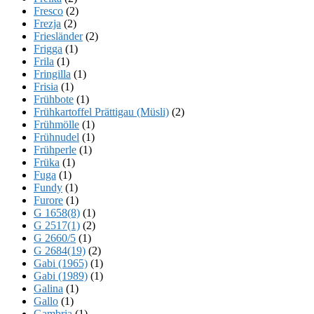
Fresco
(2)
Frezja
(2)
Friesländer
(2)
Frigga
(1)
Frila
(1)
Fringilla
(1)
Frisia
(1)
Frühbote
(1)
Frühkartoffel Prättigau (Müsli)
(2)
Frühmölle
(1)
Frühnudel
(1)
Frühperle
(1)
Früka
(1)
Fuga
(1)
Fundy
(1)
Furore
(1)
G 1658(8)
(1)
G 2517(1)
(2)
G 2660/5
(1)
G 2684(19)
(2)
Gabi (1965)
(1)
Gabi (1989)
(1)
Galina
(1)
Gallo
(1)
Gambria
(1)