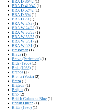
BRA D 36/42
(1)
BRA D 410/42
(1)
BRA D 52/42
(1)
BRA D 594
(1)
BRA D 79
(1)
BRA W 2/32
(1)
BRA W 24/33
(1)
BRA W 36/33
(1)
BRA W 38/33
(1)
BRA W 5/31
(2)
BRA W 9/31
(1)
Brasovean
(1)
Brava
(1)
Bravo (Perfection)
(1)
Brda (1966)
(1)
Brda (1983)
(1)
Brenda
(2)
Brenta (Vesta)
(2)
Breza
(1)
Brigadir
(1)
Briljant
(1)
Brio
(2)
British Columbia Blue
(1)
British Queen
(1)
Britta (1980)
(1)