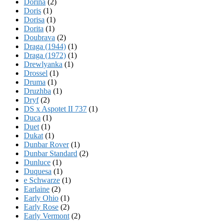
Dorina
(2)
Doris
(1)
Dorisa
(1)
Dorita
(1)
Doubrava
(2)
Draga (1944)
(1)
Draga (1972)
(1)
Drewlyanka
(1)
Drossel
(1)
Druma
(1)
Druzhba
(1)
Dryf
(2)
DS x Aspotet II 737
(1)
Duca
(1)
Duet
(1)
Dukat
(1)
Dunbar Rover
(1)
Dunbar Standard
(2)
Dunluce
(1)
Duquesa
(1)
e Schwarze
(1)
Earlaine
(2)
Early Ohio
(1)
Early Rose
(2)
Early Vermont
(2)