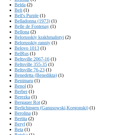
Belda
(2)
Beli
(1)
Bell's Purple
(1)
Belladonna (1973)
(1)
Belle de Fontenay
(1)
Bellona
(2)
Belorusskiy krakhmalistyi
(2)
Belorusskiy ranniy
(1)
Belovo 1013
(1)
BelRus
(1)
Beltsville 2067-16
(1)
Beltsville 355-35
(1)
Beltsville 76-23
(1)
Benedetta (Benedikta)
(1)
Benimaru
(1)
Benol
(1)
Berber
(1)
Berezka
(1)
Bergauer Rot
(2)
Berlichingen (Ganusowski,Korgonski)
(1)
Berolina
(1)
Bertita
(2)
Beryl
(1)
Beta
(1)
Beteka
(1)