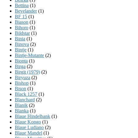
Bettina
(1)
Bevelander
(1)
BF 15
(1)
Biason
(1)
Bihoro
(1)
Bildstar
(1)
Binia
(1)
Binova
(2)
Bintje
(1)
Bintje-Mutante
(2)
Bionta
(1)
Birga
(2)
Birgit (1979)
(2)
Biryuza
(2)
Bishop
(1)
Bison
(1)
Black 1257
(1)
Blanchard
(2)
Blanik
(2)
Blanka
(1)
Blaue Hindelbank
(1)
Blaue Kongo
(1)
Blaue Ludiano
(2)
Blaue Mandel
(1)