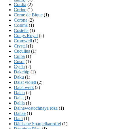
Cordia
(2)
Corine
(1)
Corne de Bique
(1)
Corona
(2)
Cosima
(1)
Costella
(1)
Craigs Royal
(2)
Cromwell
(1)
Crystal
(1)
Cucullus
(1)
Culpa
(1)
Cusoi
(1)
Cynia
(2)
Dakchip
(1)
Daku
(1)
Dalat violett
(2)
Dalat weiß
(2)
Dalco
(2)
Dalia
(1)
Dalila
(1)
Dalnewostochnaya roza
(1)
Danae
(1)
Dani
(1)
Dänische Spargelkartoffel
(1)
Danniger Blau
(1)