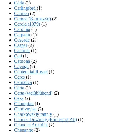
Carla
(1)
Carlingford
(1)
Carmen
(2)
Carnea (Karmazyn)
(2)
Carola (1979)
(1)
Carolina
(1)
Carpatin
(1)
Cascade
(2)
Caspar
(2)
Catarina
(1)
Cati
(1)
Catriona
(2)
Cayuga
(2)
Centennial Russet
(1)
Ceres
(1)
Cernatica
(1)
Certa
(1)
Certa (weißblühend)
(2)
Ceza
(2)
Champion
(1)
Charivnytsa
(2)
Charkowskiy ranniy
(1)
Charles Downing (Earliest of All)
(1)
Chaucha Amarilla
(2)
Chenango
(2)