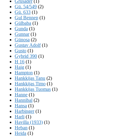
Grusader
(1)
Gü. 54/549
(2)
Gü. 633
(1)
Gul Bennep
(1)
Gülbaba
(1)
Gunda
(1)
Gunnar
(1)
Günosa
(2)
Gustav Adolf
(1)
Gusto
(1)
Gybrid 390
(1)
H 16
(1)
Haig
(1)
Hampton
(1)
Hankkijas Tanu
(2)
Hankkijas Timo
(1)
Hankkijas Tuomas
(1)
Hanne
(1)
Hannibal
(2)
Hansa
(1)
Harbinger
(1)
Harli
(1)
Havilla (1933)
(1)
Heban
(1)
Heida
(1)