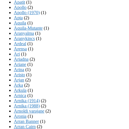
Apatit
(1)
Apollo
(2)
Apollo (1970)
(1)
Apta
(2)
Aquila
(1)
Aquila-Mutante
(1)
Aranyalma
(1)
Aranykincs
(1)
Ardeal
(1)
Arensa
(1)
Ari
(1)
Ariadna
(2)
Ariane
(1)
Arina
(1)
Aristo
(1)
Arjan
(2)
Arka
(2)
Arkula
(1)
Arnica
(1)
Arnika (1914)
(2)
Arnika (1988)
(2)
Arnoldi varajane
(2)
Aronia
(1)
Arran Banner
(1)
Arran Cairn
(2)