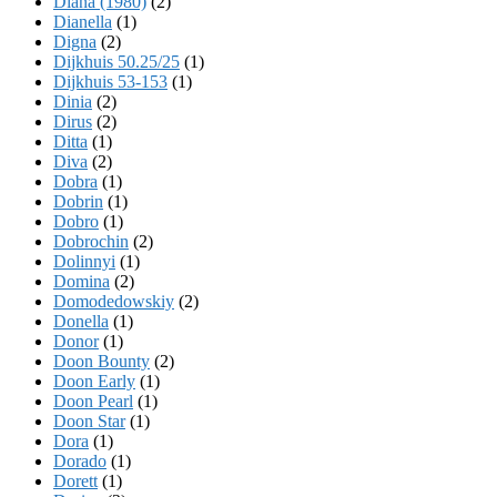
Diana (1980)
(2)
Dianella
(1)
Digna
(2)
Dijkhuis 50.25/25
(1)
Dijkhuis 53-153
(1)
Dinia
(2)
Dirus
(2)
Ditta
(1)
Diva
(2)
Dobra
(1)
Dobrin
(1)
Dobro
(1)
Dobrochin
(2)
Dolinnyi
(1)
Domina
(2)
Domodedowskiy
(2)
Donella
(1)
Donor
(1)
Doon Bounty
(2)
Doon Early
(1)
Doon Pearl
(1)
Doon Star
(1)
Dora
(1)
Dorado
(1)
Dorett
(1)