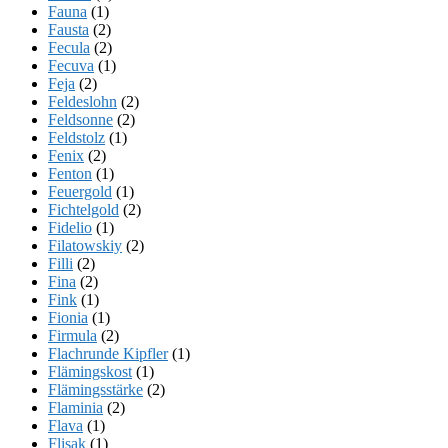
Fauna
(1)
Fausta
(2)
Fecula
(2)
Fecuva
(1)
Feja
(2)
Feldeslohn
(2)
Feldsonne
(2)
Feldstolz
(1)
Fenix
(2)
Fenton
(1)
Feuergold
(1)
Fichtelgold
(2)
Fidelio
(1)
Filatowskiy
(2)
Filli
(2)
Fina
(2)
Fink
(1)
Fionia
(1)
Firmula
(2)
Flachrunde Kipfler
(1)
Flämingskost
(1)
Flämingsstärke
(2)
Flaminia
(2)
Flava
(1)
Flisak
(1)