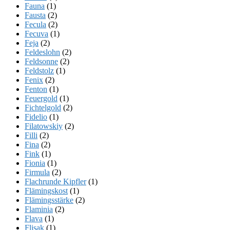
Fauna
(1)
Fausta
(2)
Fecula
(2)
Fecuva
(1)
Feja
(2)
Feldeslohn
(2)
Feldsonne
(2)
Feldstolz
(1)
Fenix
(2)
Fenton
(1)
Feuergold
(1)
Fichtelgold
(2)
Fidelio
(1)
Filatowskiy
(2)
Filli
(2)
Fina
(2)
Fink
(1)
Fionia
(1)
Firmula
(2)
Flachrunde Kipfler
(1)
Flämingskost
(1)
Flämingsstärke
(2)
Flaminia
(2)
Flava
(1)
Flisak
(1)