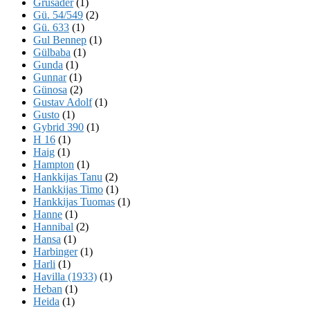
Grusader
(1)
Gü. 54/549
(2)
Gü. 633
(1)
Gul Bennep
(1)
Gülbaba
(1)
Gunda
(1)
Gunnar
(1)
Günosa
(2)
Gustav Adolf
(1)
Gusto
(1)
Gybrid 390
(1)
H 16
(1)
Haig
(1)
Hampton
(1)
Hankkijas Tanu
(2)
Hankkijas Timo
(1)
Hankkijas Tuomas
(1)
Hanne
(1)
Hannibal
(2)
Hansa
(1)
Harbinger
(1)
Harli
(1)
Havilla (1933)
(1)
Heban
(1)
Heida
(1)