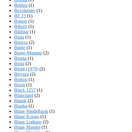
Bettina
(1)
Bevelander
(1)
BF 15
(1)
Biason
(1)
Bihoro
(1)
Bildstar
(1)
Binia
(1)
Binova
(2)
Bintje
(1)
Bintje-Mutante
(2)
Bionta
(1)
Birga
(2)
Birgit (1979)
(2)
Biryuza
(2)
Bishop
(1)
Bison
(1)
Black 1257
(1)
Blanchard
(2)
Blanik
(2)
Blanka
(1)
Blaue Hindelbank
(1)
Blaue Kongo
(1)
Blaue Ludiano
(2)
Blaue Mandel
(1)