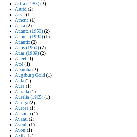
Astra (1983)
(2)
Astrid
(2)
Asva
(1)
Athene
(1)
Atica
(2)
Atlanta (1950)
(2)
Atlanta (1990)
(1)
Atlantic
(2)
Atlas (1960)
(2)
Atlas (1989)
(2)
Atleet
(1)
Atol
(1)
Atzimba
(2)
Augsburg Gold
(1)
Aula
(1)
Aura
(1)
Auralia
(1)
Aurelia (1965)
(1)
Auriga
(2)
Aurora
(1)
Ausonia
(1)
Avanti
(2)
Avenir
(1)
Avon
(1)
Axilia
(2)