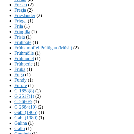
Fresco
(2)
Frezja
(2)
Friesländer
(2)
Frigga
(1)
Frila
(1)
Fringilla
(1)
Frisia
(1)
Frühbote
(1)
Frühkartoffel Prättigau (Müsli)
(2)
Frühmölle
(1)
Frühnudel
(1)
Frühperle
(1)
Früka
(1)
Fuga
(1)
Fundy
(1)
Furore
(1)
G 1658(8)
(1)
G 2517(1)
(2)
G 2660/5
(1)
G 2684(19)
(2)
Gabi (1965)
(1)
Gabi (1989)
(1)
Galina
(1)
Gallo
(1)
Gambria
(1)