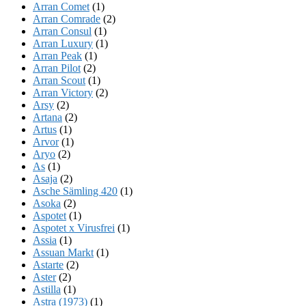
Arran Comet
(1)
Arran Comrade
(2)
Arran Consul
(1)
Arran Luxury
(1)
Arran Peak
(1)
Arran Pilot
(2)
Arran Scout
(1)
Arran Victory
(2)
Arsy
(2)
Artana
(2)
Artus
(1)
Arvor
(1)
Aryo
(2)
As
(1)
Asaja
(2)
Asche Sämling 420
(1)
Asoka
(2)
Aspotet
(1)
Aspotet x Virusfrei
(1)
Assia
(1)
Assuan Markt
(1)
Astarte
(2)
Aster
(2)
Astilla
(1)
Astra (1973)
(1)