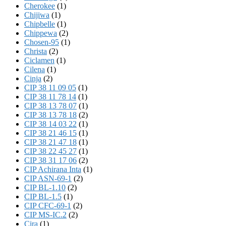
Cherokee
(1)
Chijiwa
(1)
Chipbelle
(1)
Chippewa
(2)
Chosen-95
(1)
Christa
(2)
Ciclamen
(1)
Cilena
(1)
Cinja
(2)
CIP 38 11 09 05
(1)
CIP 38 11 78 14
(1)
CIP 38 13 78 07
(1)
CIP 38 13 78 18
(2)
CIP 38 14 03 22
(1)
CIP 38 21 46 15
(1)
CIP 38 21 47 18
(1)
CIP 38 22 45 27
(1)
CIP 38 31 17 06
(2)
CIP Achirana Inta
(1)
CIP ASN-69-1
(2)
CIP BL-1.10
(2)
CIP BL-1.5
(1)
CIP CFC-69-1
(2)
CIP MS-IC.2
(2)
Cira
(1)