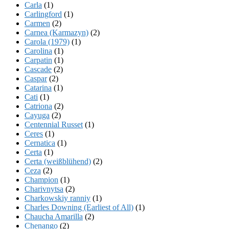
Carla
(1)
Carlingford
(1)
Carmen
(2)
Carnea (Karmazyn)
(2)
Carola (1979)
(1)
Carolina
(1)
Carpatin
(1)
Cascade
(2)
Caspar
(2)
Catarina
(1)
Cati
(1)
Catriona
(2)
Cayuga
(2)
Centennial Russet
(1)
Ceres
(1)
Cernatica
(1)
Certa
(1)
Certa (weißblühend)
(2)
Ceza
(2)
Champion
(1)
Charivnytsa
(2)
Charkowskiy ranniy
(1)
Charles Downing (Earliest of All)
(1)
Chaucha Amarilla
(2)
Chenango
(2)