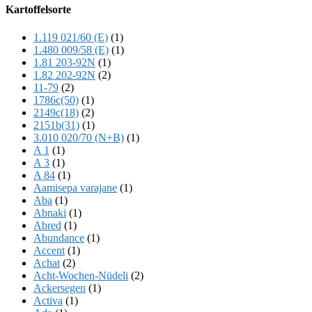
Offscreen
Kartoffelsorte
Content
1.119 021/60 (E)
(1)
1.480 009/58 (E)
(1)
1.81 203-92N
(1)
1.82 202-92N
(2)
11-79
(2)
1786c(50)
(1)
2149c(18)
(2)
2151b(31)
(1)
3.010 020/70 (N+B)
(1)
A 1
(1)
A 3
(1)
A 84
(1)
Aamisepa varajane
(1)
Aba
(1)
Abnaki
(1)
Abred
(1)
Abundance
(1)
Accent
(1)
Achat
(2)
Acht-Wochen-Nüdeli
(2)
Ackersegen
(1)
Activa
(1)