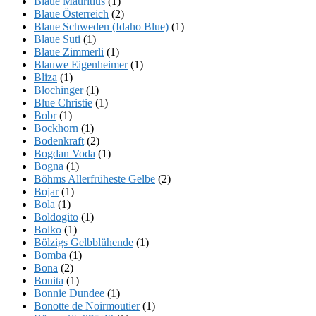
Blaue Mauritius
(1)
Blaue Österreich
(2)
Blaue Schweden (Idaho Blue)
(1)
Blaue Suti
(1)
Blaue Zimmerli
(1)
Blauwe Eigenheimer
(1)
Bliza
(1)
Blochinger
(1)
Blue Christie
(1)
Bobr
(1)
Bockhorn
(1)
Bodenkraft
(2)
Bogdan Voda
(1)
Bogna
(1)
Böhms Allerfrüheste Gelbe
(2)
Bojar
(1)
Bola
(1)
Boldogito
(1)
Bolko
(1)
Bölzigs Gelbblühende
(1)
Bomba
(1)
Bona
(2)
Bonita
(1)
Bonnie Dundee
(1)
Bonotte de Noirmoutier
(1)