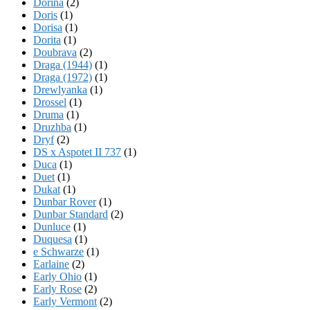
Dorina
(2)
Doris
(1)
Dorisa
(1)
Dorita
(1)
Doubrava
(2)
Draga (1944)
(1)
Draga (1972)
(1)
Drewlyanka
(1)
Drossel
(1)
Druma
(1)
Druzhba
(1)
Dryf
(2)
DS x Aspotet II 737
(1)
Duca
(1)
Duet
(1)
Dukat
(1)
Dunbar Rover
(1)
Dunbar Standard
(2)
Dunluce
(1)
Duquesa
(1)
e Schwarze
(1)
Earlaine
(2)
Early Ohio
(1)
Early Rose
(2)
Early Vermont
(2)