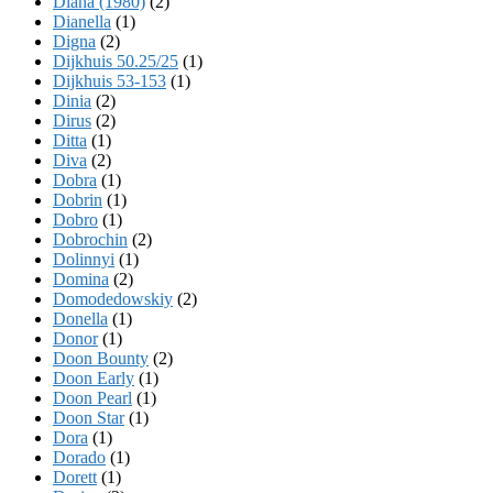
Diana (1980)
(2)
Dianella
(1)
Digna
(2)
Dijkhuis 50.25/25
(1)
Dijkhuis 53-153
(1)
Dinia
(2)
Dirus
(2)
Ditta
(1)
Diva
(2)
Dobra
(1)
Dobrin
(1)
Dobro
(1)
Dobrochin
(2)
Dolinnyi
(1)
Domina
(2)
Domodedowskiy
(2)
Donella
(1)
Donor
(1)
Doon Bounty
(2)
Doon Early
(1)
Doon Pearl
(1)
Doon Star
(1)
Dora
(1)
Dorado
(1)
Dorett
(1)