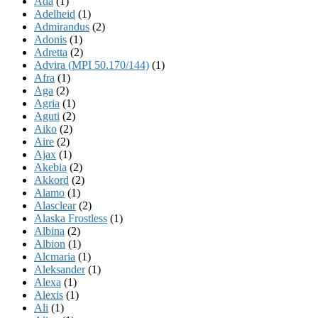
Ada
(1)
Adelheid
(1)
Admirandus
(2)
Adonis
(1)
Adretta
(2)
Advira (MPI 50.170/144)
(1)
Afra
(1)
Aga
(2)
Agria
(1)
Aguti
(2)
Aiko
(2)
Aire
(2)
Ajax
(1)
Akebia
(2)
Akkord
(2)
Alamo
(1)
Alasclear
(2)
Alaska Frostless
(1)
Albina
(2)
Albion
(1)
Alcmaria
(1)
Aleksander
(1)
Alexa
(1)
Alexis
(1)
Ali
(1)