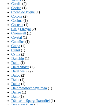
Cordia
(2)
Corine
(1)
Corne de Bique
(1)
Corona
(2)
Cosima
(1)
Costella
(1)
Craigs Royal
(2)
Cromwell
(1)
Crystal
(1)
Cucullus
(1)
Culpa
(1)
Cusoi
(1)
Cynia
(2)
Dakchip
(1)
Daku
(1)
Dalat violett
(2)
Dalat weiß
(2)
Dalco
(2)
Dalia
(1)
Dalila
(1)
Dalnewostochnaya roza
(1)
Danae
(1)
Dani
(1)
Dänische Spargelkartoffel
(1)
Danniger Blau
(1)