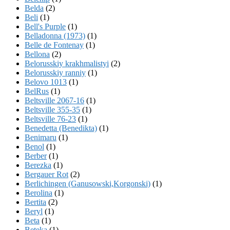
Belda
(2)
Beli
(1)
Bell's Purple
(1)
Belladonna (1973)
(1)
Belle de Fontenay
(1)
Bellona
(2)
Belorusskiy krakhmalistyi
(2)
Belorusskiy ranniy
(1)
Belovo 1013
(1)
BelRus
(1)
Beltsville 2067-16
(1)
Beltsville 355-35
(1)
Beltsville 76-23
(1)
Benedetta (Benedikta)
(1)
Benimaru
(1)
Benol
(1)
Berber
(1)
Berezka
(1)
Bergauer Rot
(2)
Berlichingen (Ganusowski,Korgonski)
(1)
Berolina
(1)
Bertita
(2)
Beryl
(1)
Beta
(1)
Beteka
(1)