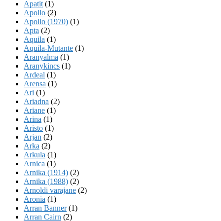
Apatit
(1)
Apollo
(2)
Apollo (1970)
(1)
Apta
(2)
Aquila
(1)
Aquila-Mutante
(1)
Aranyalma
(1)
Aranykincs
(1)
Ardeal
(1)
Arensa
(1)
Ari
(1)
Ariadna
(2)
Ariane
(1)
Arina
(1)
Aristo
(1)
Arjan
(2)
Arka
(2)
Arkula
(1)
Arnica
(1)
Arnika (1914)
(2)
Arnika (1988)
(2)
Arnoldi varajane
(2)
Aronia
(1)
Arran Banner
(1)
Arran Cairn
(2)