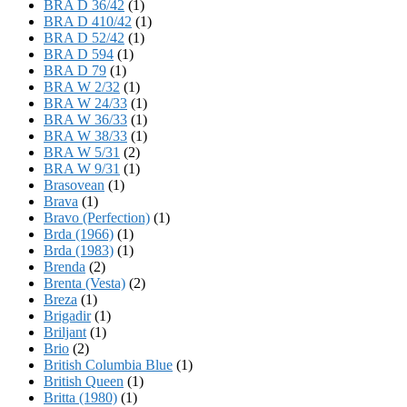
BRA D 36/42
(1)
BRA D 410/42
(1)
BRA D 52/42
(1)
BRA D 594
(1)
BRA D 79
(1)
BRA W 2/32
(1)
BRA W 24/33
(1)
BRA W 36/33
(1)
BRA W 38/33
(1)
BRA W 5/31
(2)
BRA W 9/31
(1)
Brasovean
(1)
Brava
(1)
Bravo (Perfection)
(1)
Brda (1966)
(1)
Brda (1983)
(1)
Brenda
(2)
Brenta (Vesta)
(2)
Breza
(1)
Brigadir
(1)
Briljant
(1)
Brio
(2)
British Columbia Blue
(1)
British Queen
(1)
Britta (1980)
(1)