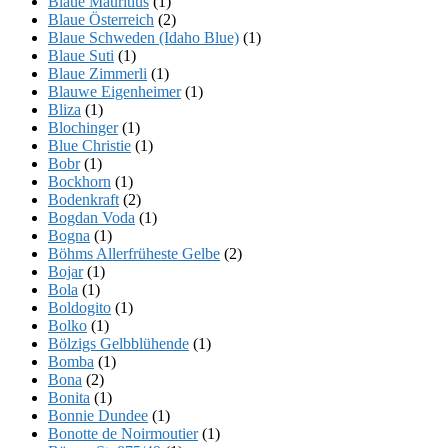
Blaue Mauritius
(1)
Blaue Österreich
(2)
Blaue Schweden (Idaho Blue)
(1)
Blaue Suti
(1)
Blaue Zimmerli
(1)
Blauwe Eigenheimer
(1)
Bliza
(1)
Blochinger
(1)
Blue Christie
(1)
Bobr
(1)
Bockhorn
(1)
Bodenkraft
(2)
Bogdan Voda
(1)
Bogna
(1)
Böhms Allerfrüheste Gelbe
(2)
Bojar
(1)
Bola
(1)
Boldogito
(1)
Bolko
(1)
Bölzigs Gelbblühende
(1)
Bomba
(1)
Bona
(2)
Bonita
(1)
Bonnie Dundee
(1)
Bonotte de Noirmoutier
(1)