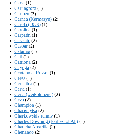
Carla
(1)
Carlingford
(1)
Carmen
(2)
Carnea (Karmazyn)
(2)
Carola (1979)
(1)
Carolina
(1)
Carpatin
(1)
Cascade
(2)
Caspar
(2)
Catarina
(1)
Cati
(1)
Catriona
(2)
Cayuga
(2)
Centennial Russet
(1)
Ceres
(1)
Cernatica
(1)
Certa
(1)
Certa (weißblühend)
(2)
Ceza
(2)
Champion
(1)
Charivnytsa
(2)
Charkowskiy ranniy
(1)
Charles Downing (Earliest of All)
(1)
Chaucha Amarilla
(2)
Chenango
(2)