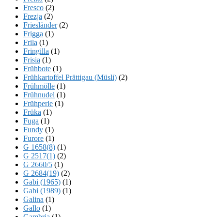
Fresco
(2)
Frezja
(2)
Friesländer
(2)
Frigga
(1)
Frila
(1)
Fringilla
(1)
Frisia
(1)
Frühbote
(1)
Frühkartoffel Prättigau (Müsli)
(2)
Frühmölle
(1)
Frühnudel
(1)
Frühperle
(1)
Früka
(1)
Fuga
(1)
Fundy
(1)
Furore
(1)
G 1658(8)
(1)
G 2517(1)
(2)
G 2660/5
(1)
G 2684(19)
(2)
Gabi (1965)
(1)
Gabi (1989)
(1)
Galina
(1)
Gallo
(1)
Gambria
(1)