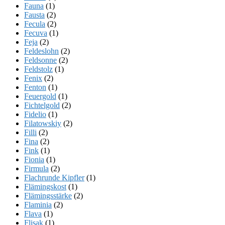
Fauna
(1)
Fausta
(2)
Fecula
(2)
Fecuva
(1)
Feja
(2)
Feldeslohn
(2)
Feldsonne
(2)
Feldstolz
(1)
Fenix
(2)
Fenton
(1)
Feuergold
(1)
Fichtelgold
(2)
Fidelio
(1)
Filatowskiy
(2)
Filli
(2)
Fina
(2)
Fink
(1)
Fionia
(1)
Firmula
(2)
Flachrunde Kipfler
(1)
Flämingskost
(1)
Flämingsstärke
(2)
Flaminia
(2)
Flava
(1)
Flisak
(1)