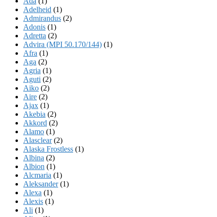
Ada
(1)
Adelheid
(1)
Admirandus
(2)
Adonis
(1)
Adretta
(2)
Advira (MPI 50.170/144)
(1)
Afra
(1)
Aga
(2)
Agria
(1)
Aguti
(2)
Aiko
(2)
Aire
(2)
Ajax
(1)
Akebia
(2)
Akkord
(2)
Alamo
(1)
Alasclear
(2)
Alaska Frostless
(1)
Albina
(2)
Albion
(1)
Alcmaria
(1)
Aleksander
(1)
Alexa
(1)
Alexis
(1)
Ali
(1)