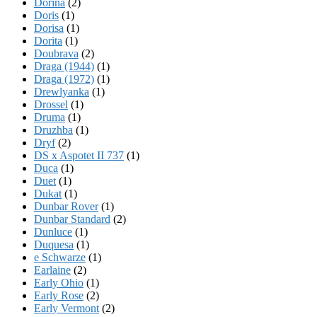
Dorina
(2)
Doris
(1)
Dorisa
(1)
Dorita
(1)
Doubrava
(2)
Draga (1944)
(1)
Draga (1972)
(1)
Drewlyanka
(1)
Drossel
(1)
Druma
(1)
Druzhba
(1)
Dryf
(2)
DS x Aspotet II 737
(1)
Duca
(1)
Duet
(1)
Dukat
(1)
Dunbar Rover
(1)
Dunbar Standard
(2)
Dunluce
(1)
Duquesa
(1)
e Schwarze
(1)
Earlaine
(2)
Early Ohio
(1)
Early Rose
(2)
Early Vermont
(2)