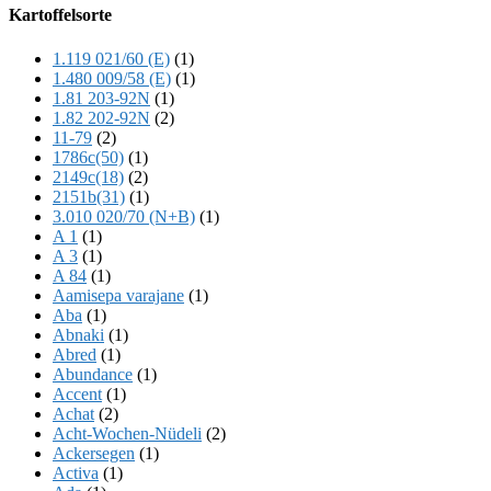
Offscreen
Kartoffelsorte
Content
1.119 021/60 (E)
(1)
1.480 009/58 (E)
(1)
1.81 203-92N
(1)
1.82 202-92N
(2)
11-79
(2)
1786c(50)
(1)
2149c(18)
(2)
2151b(31)
(1)
3.010 020/70 (N+B)
(1)
A 1
(1)
A 3
(1)
A 84
(1)
Aamisepa varajane
(1)
Aba
(1)
Abnaki
(1)
Abred
(1)
Abundance
(1)
Accent
(1)
Achat
(2)
Acht-Wochen-Nüdeli
(2)
Ackersegen
(1)
Activa
(1)