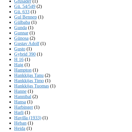
Grusader
(1)
Gü. 54/549
(2)
Gü. 633
(1)
Gul Bennep
(1)
Gülbaba
(1)
Gunda
(1)
Gunnar
(1)
Günosa
(2)
Gustav Adolf
(1)
Gusto
(1)
Gybrid 390
(1)
H 16
(1)
Haig
(1)
Hampton
(1)
Hankkijas Tanu
(2)
Hankkijas Timo
(1)
Hankkijas Tuomas
(1)
Hanne
(1)
Hannibal
(2)
Hansa
(1)
Harbinger
(1)
Harli
(1)
Havilla (1933)
(1)
Heban
(1)
Heida
(1)