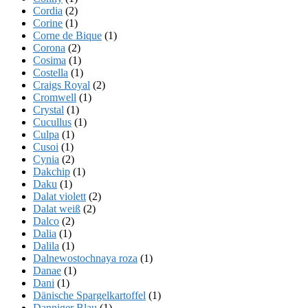
Cordia
(2)
Corine
(1)
Corne de Bique
(1)
Corona
(2)
Cosima
(1)
Costella
(1)
Craigs Royal
(2)
Cromwell
(1)
Crystal
(1)
Cucullus
(1)
Culpa
(1)
Cusoi
(1)
Cynia
(2)
Dakchip
(1)
Daku
(1)
Dalat violett
(2)
Dalat weiß
(2)
Dalco
(2)
Dalia
(1)
Dalila
(1)
Dalnewostochnaya roza
(1)
Danae
(1)
Dani
(1)
Dänische Spargelkartoffel
(1)
Danniger Blau
(1)