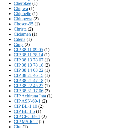
Cherokee
(1)
Chijiwa
(1)
Chipbelle
(1)
Chippewa
(2)
Chosen-95
(1)
Christa
(2)
Ciclamen
(1)
Cilena
(1)
Cinja
(2)
CIP 38 11 09 05
(1)
CIP 38 11 78 14
(1)
CIP 38 13 78 07
(1)
CIP 38 13 78 18
(2)
CIP 38 14 03 22
(1)
CIP 38 21 46 15
(1)
CIP 38 21 47 18
(1)
CIP 38 22 45 27
(1)
CIP 38 31 17 06
(2)
CIP Achirana Inta
(1)
CIP ASN-69-1
(2)
CIP BL-1.10
(2)
CIP BL-1.5
(1)
CIP CFC-69-1
(2)
CIP MS-IC.2
(2)
Cira
(1)