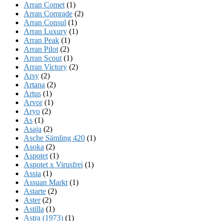
Arran Comet
(1)
Arran Comrade
(2)
Arran Consul
(1)
Arran Luxury
(1)
Arran Peak
(1)
Arran Pilot
(2)
Arran Scout
(1)
Arran Victory
(2)
Arsy
(2)
Artana
(2)
Artus
(1)
Arvor
(1)
Aryo
(2)
As
(1)
Asaja
(2)
Asche Sämling 420
(1)
Asoka
(2)
Aspotet
(1)
Aspotet x Virusfrei
(1)
Assia
(1)
Assuan Markt
(1)
Astarte
(2)
Aster
(2)
Astilla
(1)
Astra (1973)
(1)