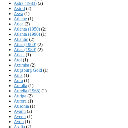
Astra (1983)
(2)
Astrid
(2)
Asva
(1)
Athene
(1)
Atica
(2)
Atlanta (1950)
(2)
Atlanta (1990)
(1)
Atlantic
(2)
Atlas (1960)
(2)
Atlas (1989)
(2)
Atleet
(1)
Atol
(1)
Atzimba
(2)
Augsburg Gold
(1)
Aula
(1)
Aura
(1)
Auralia
(1)
Aurelia (1965)
(1)
Auriga
(2)
Aurora
(1)
Ausonia
(1)
Avanti
(2)
Avenir
(1)
Avon
(1)
Axilia
(2)