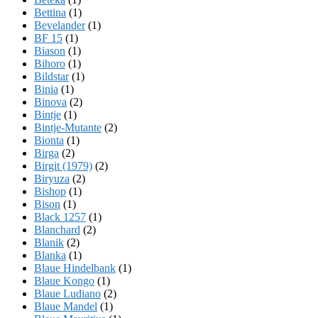
Bettina
(1)
Bevelander
(1)
BF 15
(1)
Biason
(1)
Bihoro
(1)
Bildstar
(1)
Binia
(1)
Binova
(2)
Bintje
(1)
Bintje-Mutante
(2)
Bionta
(1)
Birga
(2)
Birgit (1979)
(2)
Biryuza
(2)
Bishop
(1)
Bison
(1)
Black 1257
(1)
Blanchard
(2)
Blanik
(2)
Blanka
(1)
Blaue Hindelbank
(1)
Blaue Kongo
(1)
Blaue Ludiano
(2)
Blaue Mandel
(1)