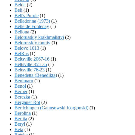
Belda
(2)
Beli
(1)
Bell's Purple
(1)
Belladonna (1973)
(1)
Belle de Fontenay
(1)
Bellona
(2)
Belorusskiy krakhmalistyi
(2)
Belorusskiy ranniy
(1)
Belovo 1013
(1)
BelRus
(1)
Beltsville 2067-16
(1)
Beltsville 355-35
(1)
Beltsville 76-23
(1)
Benedetta (Benedikta)
(1)
Benimaru
(1)
Benol
(1)
Berber
(1)
Berezka
(1)
Bergauer Rot
(2)
Berlichingen (Ganusowski,Korgonski)
(1)
Berolina
(1)
Bertita
(2)
Beryl
(1)
Beta
(1)
Beteka
(1)