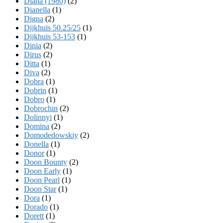
Diana (1980)
(2)
Dianella
(1)
Digna
(2)
Dijkhuis 50.25/25
(1)
Dijkhuis 53-153
(1)
Dinia
(2)
Dirus
(2)
Ditta
(1)
Diva
(2)
Dobra
(1)
Dobrin
(1)
Dobro
(1)
Dobrochin
(2)
Dolinnyi
(1)
Domina
(2)
Domodedowskiy
(2)
Donella
(1)
Donor
(1)
Doon Bounty
(2)
Doon Early
(1)
Doon Pearl
(1)
Doon Star
(1)
Dora
(1)
Dorado
(1)
Dorett
(1)