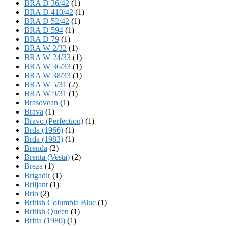
BRA D 36/42
(1)
BRA D 410/42
(1)
BRA D 52/42
(1)
BRA D 594
(1)
BRA D 79
(1)
BRA W 2/32
(1)
BRA W 24/33
(1)
BRA W 36/33
(1)
BRA W 38/33
(1)
BRA W 5/31
(2)
BRA W 9/31
(1)
Brasovean
(1)
Brava
(1)
Bravo (Perfection)
(1)
Brda (1966)
(1)
Brda (1983)
(1)
Brenda
(2)
Brenta (Vesta)
(2)
Breza
(1)
Brigadir
(1)
Briljant
(1)
Brio
(2)
British Columbia Blue
(1)
British Queen
(1)
Britta (1980)
(1)