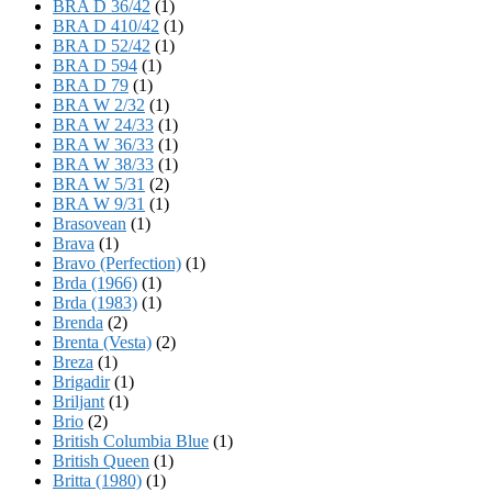
BRA D 36/42
(1)
BRA D 410/42
(1)
BRA D 52/42
(1)
BRA D 594
(1)
BRA D 79
(1)
BRA W 2/32
(1)
BRA W 24/33
(1)
BRA W 36/33
(1)
BRA W 38/33
(1)
BRA W 5/31
(2)
BRA W 9/31
(1)
Brasovean
(1)
Brava
(1)
Bravo (Perfection)
(1)
Brda (1966)
(1)
Brda (1983)
(1)
Brenda
(2)
Brenta (Vesta)
(2)
Breza
(1)
Brigadir
(1)
Briljant
(1)
Brio
(2)
British Columbia Blue
(1)
British Queen
(1)
Britta (1980)
(1)