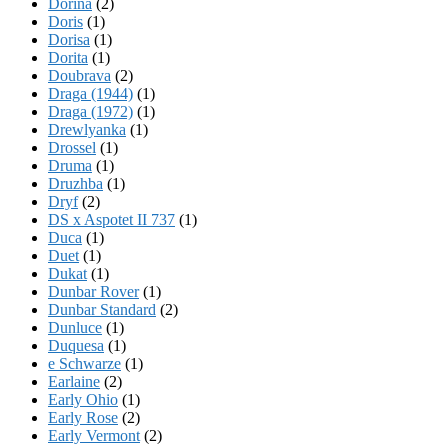
Dorina
(2)
Doris
(1)
Dorisa
(1)
Dorita
(1)
Doubrava
(2)
Draga (1944)
(1)
Draga (1972)
(1)
Drewlyanka
(1)
Drossel
(1)
Druma
(1)
Druzhba
(1)
Dryf
(2)
DS x Aspotet II 737
(1)
Duca
(1)
Duet
(1)
Dukat
(1)
Dunbar Rover
(1)
Dunbar Standard
(2)
Dunluce
(1)
Duquesa
(1)
e Schwarze
(1)
Earlaine
(2)
Early Ohio
(1)
Early Rose
(2)
Early Vermont
(2)