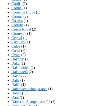
Cordia
(2)
Corine
(1)
Corne de Bique
(1)
Corona
(2)
Cosima
(1)
Costella
(1)
Craigs Royal
(2)
Cromwell
(1)
Crystal
(1)
Cucullus
(1)
Culpa
(1)
Cusoi
(1)
Cynia
(2)
Dakchip
(1)
Daku
(1)
Dalat violett
(2)
Dalat weiß
(2)
Dalco
(2)
Dalia
(1)
Dalila
(1)
Dalnewostochnaya roza
(1)
Danae
(1)
Dani
(1)
Dänische Spargelkartoffel
(1)
Danniger Blau
(1)