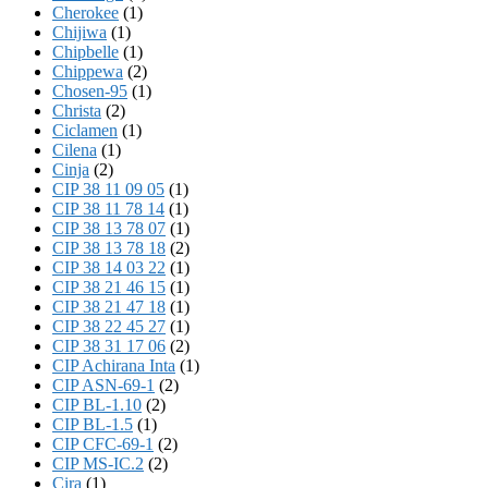
Cherokee
(1)
Chijiwa
(1)
Chipbelle
(1)
Chippewa
(2)
Chosen-95
(1)
Christa
(2)
Ciclamen
(1)
Cilena
(1)
Cinja
(2)
CIP 38 11 09 05
(1)
CIP 38 11 78 14
(1)
CIP 38 13 78 07
(1)
CIP 38 13 78 18
(2)
CIP 38 14 03 22
(1)
CIP 38 21 46 15
(1)
CIP 38 21 47 18
(1)
CIP 38 22 45 27
(1)
CIP 38 31 17 06
(2)
CIP Achirana Inta
(1)
CIP ASN-69-1
(2)
CIP BL-1.10
(2)
CIP BL-1.5
(1)
CIP CFC-69-1
(2)
CIP MS-IC.2
(2)
Cira
(1)