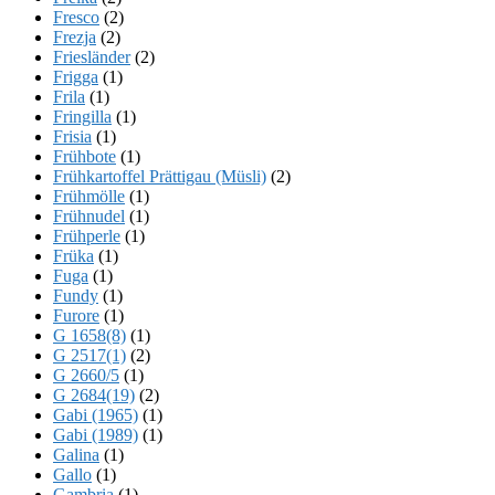
Fresco
(2)
Frezja
(2)
Friesländer
(2)
Frigga
(1)
Frila
(1)
Fringilla
(1)
Frisia
(1)
Frühbote
(1)
Frühkartoffel Prättigau (Müsli)
(2)
Frühmölle
(1)
Frühnudel
(1)
Frühperle
(1)
Früka
(1)
Fuga
(1)
Fundy
(1)
Furore
(1)
G 1658(8)
(1)
G 2517(1)
(2)
G 2660/5
(1)
G 2684(19)
(2)
Gabi (1965)
(1)
Gabi (1989)
(1)
Galina
(1)
Gallo
(1)
Gambria
(1)