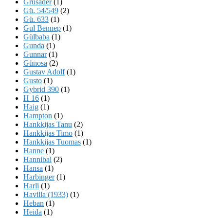
Grusader
(1)
Gü. 54/549
(2)
Gü. 633
(1)
Gul Bennep
(1)
Gülbaba
(1)
Gunda
(1)
Gunnar
(1)
Günosa
(2)
Gustav Adolf
(1)
Gusto
(1)
Gybrid 390
(1)
H 16
(1)
Haig
(1)
Hampton
(1)
Hankkijas Tanu
(2)
Hankkijas Timo
(1)
Hankkijas Tuomas
(1)
Hanne
(1)
Hannibal
(2)
Hansa
(1)
Harbinger
(1)
Harli
(1)
Havilla (1933)
(1)
Heban
(1)
Heida
(1)