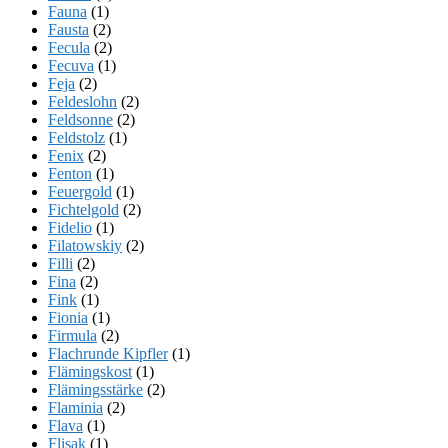
Fauna
(1)
Fausta
(2)
Fecula
(2)
Fecuva
(1)
Feja
(2)
Feldeslohn
(2)
Feldsonne
(2)
Feldstolz
(1)
Fenix
(2)
Fenton
(1)
Feuergold
(1)
Fichtelgold
(2)
Fidelio
(1)
Filatowskiy
(2)
Filli
(2)
Fina
(2)
Fink
(1)
Fionia
(1)
Firmula
(2)
Flachrunde Kipfler
(1)
Flämingskost
(1)
Flämingsstärke
(2)
Flaminia
(2)
Flava
(1)
Flisak
(1)