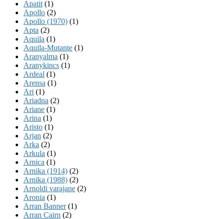
Apatit
(1)
Apollo
(2)
Apollo (1970)
(1)
Apta
(2)
Aquila
(1)
Aquila-Mutante
(1)
Aranyalma
(1)
Aranykincs
(1)
Ardeal
(1)
Arensa
(1)
Ari
(1)
Ariadna
(2)
Ariane
(1)
Arina
(1)
Aristo
(1)
Arjan
(2)
Arka
(2)
Arkula
(1)
Arnica
(1)
Arnika (1914)
(2)
Arnika (1988)
(2)
Arnoldi varajane
(2)
Aronia
(1)
Arran Banner
(1)
Arran Cairn
(2)