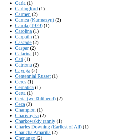
Carla
(1)
Carlingford
(1)
Carmen
(2)
Carnea (Karmazyn)
(2)
Carola (1979)
(1)
Carolina
(1)
Carpatin
(1)
Cascade
(2)
Caspar
(2)
Catarina
(1)
Cati
(1)
Catriona
(2)
Cayuga
(2)
Centennial Russet
(1)
Ceres
(1)
Cernatica
(1)
Certa
(1)
Certa (weißblühend)
(2)
Ceza
(2)
Champion
(1)
Charivnytsa
(2)
Charkowskiy ranniy
(1)
Charles Downing (Earliest of All)
(1)
Chaucha Amarilla
(2)
Chenango
(2)