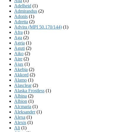
Ada
(1)
Adelheid
(1)
Admirandus
(2)
Adonis
(1)
Adretta
(2)
Advira (MPI 50.170/144)
(1)
Afra
(1)
Aga
(2)
Agria
(1)
Aguti
(2)
Aiko
(2)
Aire
(2)
Ajax
(1)
Akebia
(2)
Akkord
(2)
Alamo
(1)
Alasclear
(2)
Alaska Frostless
(1)
Albina
(2)
Albion
(1)
Alcmaria
(1)
Aleksander
(1)
Alexa
(1)
Alexis
(1)
Ali
(1)