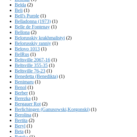
Belda
(2)
Beli
(1)
Bell's Purple
(1)
Belladonna (1973)
(1)
Belle de Fontenay
(1)
Bellona
(2)
Belorusskiy krakhmalistyi
(2)
Belorusskiy ranniy
(1)
Belovo 1013
(1)
BelRus
(1)
Beltsville 2067-16
(1)
Beltsville 355-35
(1)
Beltsville 76-23
(1)
Benedetta (Benedikta)
(1)
Benimaru
(1)
Benol
(1)
Berber
(1)
Berezka
(1)
Bergauer Rot
(2)
Berlichingen (Ganusowski,Korgonski)
(1)
Berolina
(1)
Bertita
(2)
Beryl
(1)
Beta
(1)
Beteka
(1)