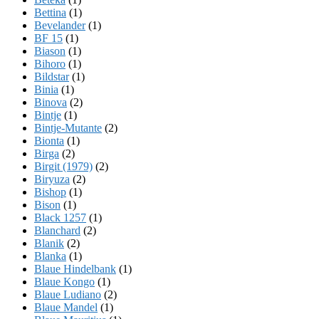
Bettina
(1)
Bevelander
(1)
BF 15
(1)
Biason
(1)
Bihoro
(1)
Bildstar
(1)
Binia
(1)
Binova
(2)
Bintje
(1)
Bintje-Mutante
(2)
Bionta
(1)
Birga
(2)
Birgit (1979)
(2)
Biryuza
(2)
Bishop
(1)
Bison
(1)
Black 1257
(1)
Blanchard
(2)
Blanik
(2)
Blanka
(1)
Blaue Hindelbank
(1)
Blaue Kongo
(1)
Blaue Ludiano
(2)
Blaue Mandel
(1)