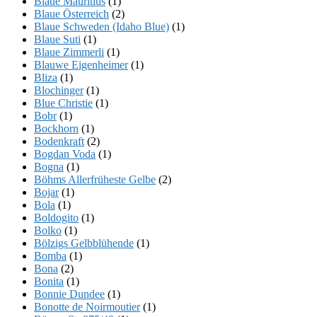
Blaue Mauritius
(1)
Blaue Österreich
(2)
Blaue Schweden (Idaho Blue)
(1)
Blaue Suti
(1)
Blaue Zimmerli
(1)
Blauwe Eigenheimer
(1)
Bliza
(1)
Blochinger
(1)
Blue Christie
(1)
Bobr
(1)
Bockhorn
(1)
Bodenkraft
(2)
Bogdan Voda
(1)
Bogna
(1)
Böhms Allerfrüheste Gelbe
(2)
Bojar
(1)
Bola
(1)
Boldogito
(1)
Bolko
(1)
Bölzigs Gelbblühende
(1)
Bomba
(1)
Bona
(2)
Bonita
(1)
Bonnie Dundee
(1)
Bonotte de Noirmoutier
(1)