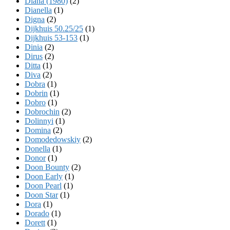
Diana (1980)
(2)
Dianella
(1)
Digna
(2)
Dijkhuis 50.25/25
(1)
Dijkhuis 53-153
(1)
Dinia
(2)
Dirus
(2)
Ditta
(1)
Diva
(2)
Dobra
(1)
Dobrin
(1)
Dobro
(1)
Dobrochin
(2)
Dolinnyi
(1)
Domina
(2)
Domodedowskiy
(2)
Donella
(1)
Donor
(1)
Doon Bounty
(2)
Doon Early
(1)
Doon Pearl
(1)
Doon Star
(1)
Dora
(1)
Dorado
(1)
Dorett
(1)