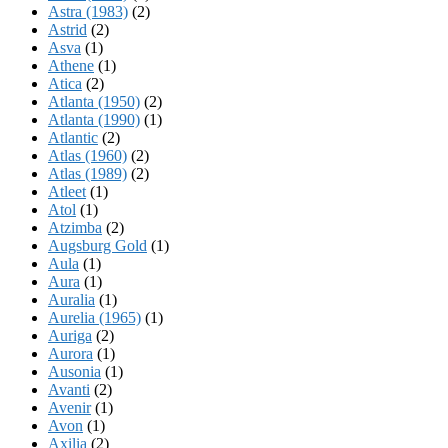
Astra (1983)
(2)
Astrid
(2)
Asva
(1)
Athene
(1)
Atica
(2)
Atlanta (1950)
(2)
Atlanta (1990)
(1)
Atlantic
(2)
Atlas (1960)
(2)
Atlas (1989)
(2)
Atleet
(1)
Atol
(1)
Atzimba
(2)
Augsburg Gold
(1)
Aula
(1)
Aura
(1)
Auralia
(1)
Aurelia (1965)
(1)
Auriga
(2)
Aurora
(1)
Ausonia
(1)
Avanti
(2)
Avenir
(1)
Avon
(1)
Axilia
(2)