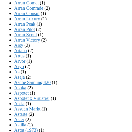
Arran Comet
(1)
Arran Comrade
(2)
Arran Consul
(1)
Arran Luxury
(1)
Arran Peak
(1)
Arran Pilot
(2)
Arran Scout
(1)
Arran Victory
(2)
Arsy
(2)
Artana
(2)
Artus
(1)
Arvor
(1)
Aryo
(2)
As
(1)
Asaja
(2)
Asche Sämling 420
(1)
Asoka
(2)
Aspotet
(1)
Aspotet x Virusfrei
(1)
Assia
(1)
Assuan Markt
(1)
Astarte
(2)
Aster
(2)
Astilla
(1)
Astra (1973)
(1)