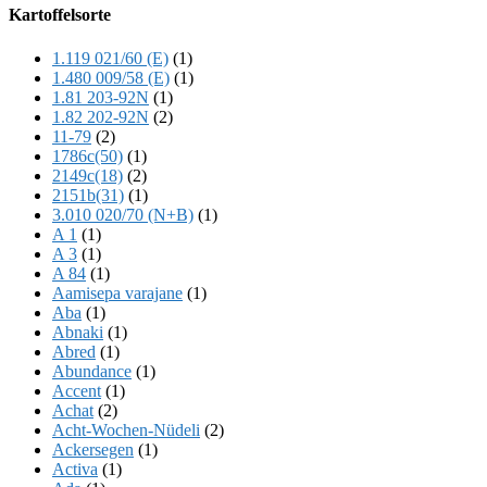
Offscreen
Kartoffelsorte
Content
1.119 021/60 (E)
(1)
1.480 009/58 (E)
(1)
1.81 203-92N
(1)
1.82 202-92N
(2)
11-79
(2)
1786c(50)
(1)
2149c(18)
(2)
2151b(31)
(1)
3.010 020/70 (N+B)
(1)
A 1
(1)
A 3
(1)
A 84
(1)
Aamisepa varajane
(1)
Aba
(1)
Abnaki
(1)
Abred
(1)
Abundance
(1)
Accent
(1)
Achat
(2)
Acht-Wochen-Nüdeli
(2)
Ackersegen
(1)
Activa
(1)