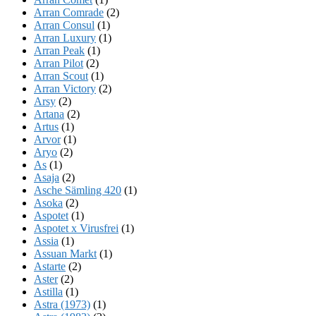
Arran Comrade
(2)
Arran Consul
(1)
Arran Luxury
(1)
Arran Peak
(1)
Arran Pilot
(2)
Arran Scout
(1)
Arran Victory
(2)
Arsy
(2)
Artana
(2)
Artus
(1)
Arvor
(1)
Aryo
(2)
As
(1)
Asaja
(2)
Asche Sämling 420
(1)
Asoka
(2)
Aspotet
(1)
Aspotet x Virusfrei
(1)
Assia
(1)
Assuan Markt
(1)
Astarte
(2)
Aster
(2)
Astilla
(1)
Astra (1973)
(1)