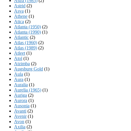
Astra (1983)
(2)
Astrid
(2)
Asva
(1)
Athene
(1)
Atica
(2)
Atlanta (1950)
(2)
Atlanta (1990)
(1)
Atlantic
(2)
Atlas (1960)
(2)
Atlas (1989)
(2)
Atleet
(1)
Atol
(1)
Atzimba
(2)
Augsburg Gold
(1)
Aula
(1)
Aura
(1)
Auralia
(1)
Aurelia (1965)
(1)
Auriga
(2)
Aurora
(1)
Ausonia
(1)
Avanti
(2)
Avenir
(1)
Avon
(1)
Axilia
(2)