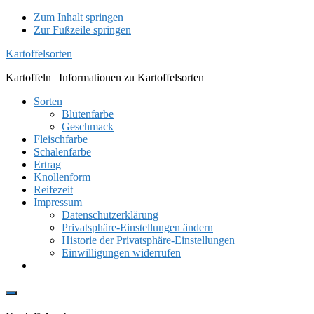
Zum Inhalt springen
Zur Fußzeile springen
Kartoffelsorten
Kartoffeln | Informationen zu Kartoffelsorten
Sorten
Blütenfarbe
Geschmack
Fleischfarbe
Schalenfarbe
Ertrag
Knollenform
Reifezeit
Impressum
Datenschutzerklärung
Privatsphäre-Einstellungen ändern
Historie der Privatsphäre-Einstellungen
Einwilligungen widerrufen
Show
Offscreen