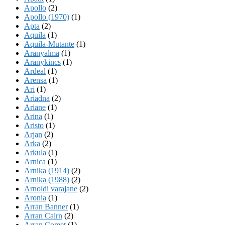
Apollo
(2)
Apollo (1970)
(1)
Apta
(2)
Aquila
(1)
Aquila-Mutante
(1)
Aranyalma
(1)
Aranykincs
(1)
Ardeal
(1)
Arensa
(1)
Ari
(1)
Ariadna
(2)
Ariane
(1)
Arina
(1)
Aristo
(1)
Arjan
(2)
Arka
(2)
Arkula
(1)
Arnica
(1)
Arnika (1914)
(2)
Arnika (1988)
(2)
Arnoldi varajane
(2)
Aronia
(1)
Arran Banner
(1)
Arran Cairn
(2)
Arran Comet
(1)