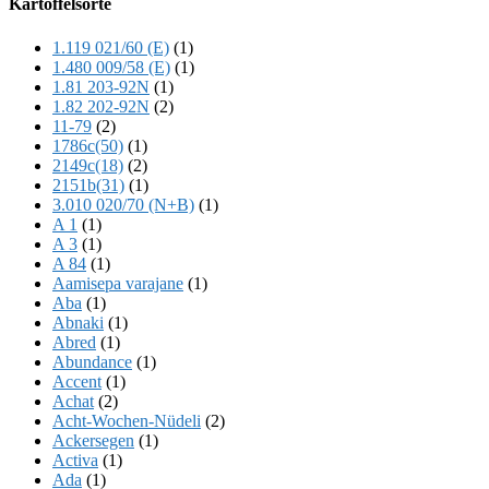
Kartoffelsorte
Content
1.119 021/60 (E)
(1)
1.480 009/58 (E)
(1)
1.81 203-92N
(1)
1.82 202-92N
(2)
11-79
(2)
1786c(50)
(1)
2149c(18)
(2)
2151b(31)
(1)
3.010 020/70 (N+B)
(1)
A 1
(1)
A 3
(1)
A 84
(1)
Aamisepa varajane
(1)
Aba
(1)
Abnaki
(1)
Abred
(1)
Abundance
(1)
Accent
(1)
Achat
(2)
Acht-Wochen-Nüdeli
(2)
Ackersegen
(1)
Activa
(1)
Ada
(1)