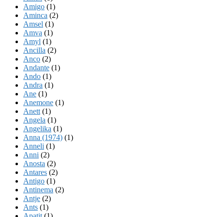
Amigo
(1)
Aminca
(2)
Amsel
(1)
Amva
(1)
Amyl
(1)
Ancilla
(2)
Anco
(2)
Andante
(1)
Ando
(1)
Andra
(1)
Ane
(1)
Anemone
(1)
Anett
(1)
Angela
(1)
Angelika
(1)
Anna (1974)
(1)
Anneli
(1)
Anni
(2)
Anosta
(2)
Antares
(2)
Antigo
(1)
Antinema
(2)
Antje
(2)
Ants
(1)
Apatit
(1)