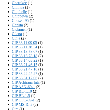
Cherokee
(1)
Chijiwa
(1)
Chipbelle
(1)
Chippewa
(2)
Chosen-95
(1)
Christa
(2)
Ciclamen
(1)
Cilena
(1)
Cinja
(2)
CIP 38 11 09 05
(1)
CIP 38 11 78 14
(1)
CIP 38 13 78 07
(1)
CIP 38 13 78 18
(2)
CIP 38 14 03 22
(1)
CIP 38 21 46 15
(1)
CIP 38 21 47 18
(1)
CIP 38 22 45 27
(1)
CIP 38 31 17 06
(2)
CIP Achirana Inta
(1)
CIP ASN-69-1
(2)
CIP BL-1.10
(2)
CIP BL-1.5
(1)
CIP CFC-69-1
(2)
CIP MS-IC.2
(2)
Cira
(1)