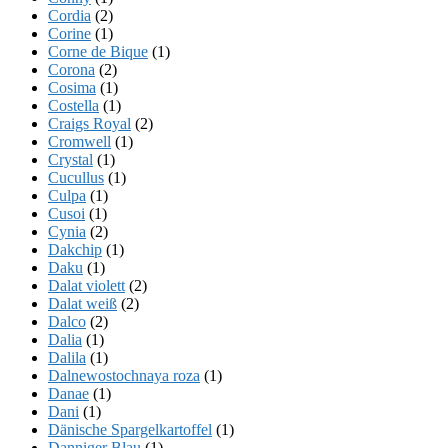
Cordia
(2)
Corine
(1)
Corne de Bique
(1)
Corona
(2)
Cosima
(1)
Costella
(1)
Craigs Royal
(2)
Cromwell
(1)
Crystal
(1)
Cucullus
(1)
Culpa
(1)
Cusoi
(1)
Cynia
(2)
Dakchip
(1)
Daku
(1)
Dalat violett
(2)
Dalat weiß
(2)
Dalco
(2)
Dalia
(1)
Dalila
(1)
Dalnewostochnaya roza
(1)
Danae
(1)
Dani
(1)
Dänische Spargelkartoffel
(1)
Danniger Blau
(1)