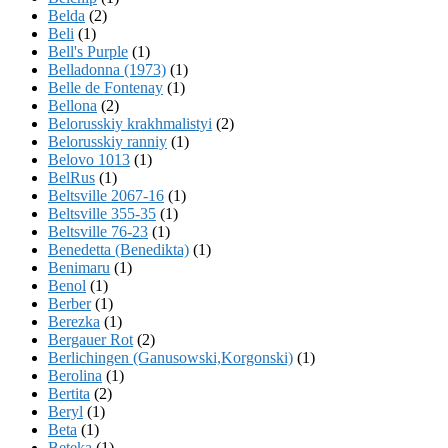
Belda
(2)
Beli
(1)
Bell's Purple
(1)
Belladonna (1973)
(1)
Belle de Fontenay
(1)
Bellona
(2)
Belorusskiy krakhmalistyi
(2)
Belorusskiy ranniy
(1)
Belovo 1013
(1)
BelRus
(1)
Beltsville 2067-16
(1)
Beltsville 355-35
(1)
Beltsville 76-23
(1)
Benedetta (Benedikta)
(1)
Benimaru
(1)
Benol
(1)
Berber
(1)
Berezka
(1)
Bergauer Rot
(2)
Berlichingen (Ganusowski,Korgonski)
(1)
Berolina
(1)
Bertita
(2)
Beryl
(1)
Beta
(1)
Beteka
(1)