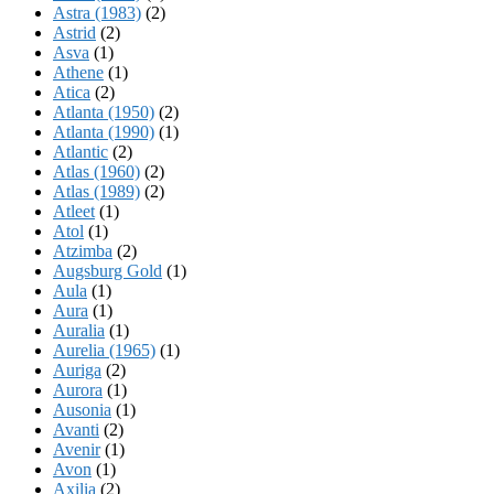
Astra (1983)
(2)
Astrid
(2)
Asva
(1)
Athene
(1)
Atica
(2)
Atlanta (1950)
(2)
Atlanta (1990)
(1)
Atlantic
(2)
Atlas (1960)
(2)
Atlas (1989)
(2)
Atleet
(1)
Atol
(1)
Atzimba
(2)
Augsburg Gold
(1)
Aula
(1)
Aura
(1)
Auralia
(1)
Aurelia (1965)
(1)
Auriga
(2)
Aurora
(1)
Ausonia
(1)
Avanti
(2)
Avenir
(1)
Avon
(1)
Axilia
(2)