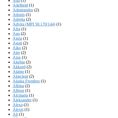
Ada
(1)
Adelheid
(1)
Admirandus
(2)
Adonis
(1)
Adretta
(2)
Advira (MPI 50.170/144)
(1)
Afra
(1)
Aga
(2)
Agria
(1)
Aguti
(2)
Aiko
(2)
Aire
(2)
Ajax
(1)
Akebia
(2)
Akkord
(2)
Alamo
(1)
Alasclear
(2)
Alaska Frostless
(1)
Albina
(2)
Albion
(1)
Alcmaria
(1)
Aleksander
(1)
Alexa
(1)
Alexis
(1)
Ali
(1)