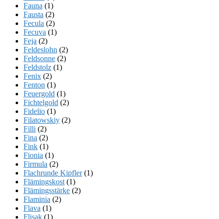
Fauna
(1)
Fausta
(2)
Fecula
(2)
Fecuva
(1)
Feja
(2)
Feldeslohn
(2)
Feldsonne
(2)
Feldstolz
(1)
Fenix
(2)
Fenton
(1)
Feuergold
(1)
Fichtelgold
(2)
Fidelio
(1)
Filatowskiy
(2)
Filli
(2)
Fina
(2)
Fink
(1)
Fionia
(1)
Firmula
(2)
Flachrunde Kipfler
(1)
Flämingskost
(1)
Flämingsstärke
(2)
Flaminia
(2)
Flava
(1)
Flisak
(1)