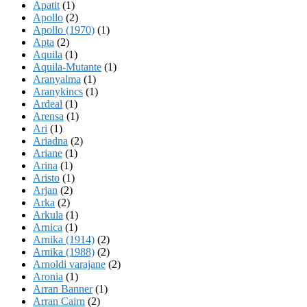
Apatit
(1)
Apollo
(2)
Apollo (1970)
(1)
Apta
(2)
Aquila
(1)
Aquila-Mutante
(1)
Aranyalma
(1)
Aranykincs
(1)
Ardeal
(1)
Arensa
(1)
Ari
(1)
Ariadna
(2)
Ariane
(1)
Arina
(1)
Aristo
(1)
Arjan
(2)
Arka
(2)
Arkula
(1)
Arnica
(1)
Arnika (1914)
(2)
Arnika (1988)
(2)
Arnoldi varajane
(2)
Aronia
(1)
Arran Banner
(1)
Arran Cairn
(2)