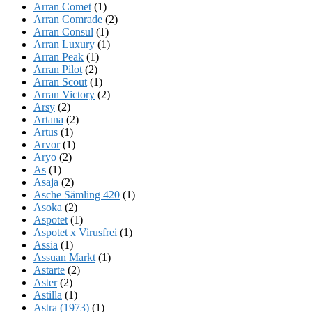
Arran Comet
(1)
Arran Comrade
(2)
Arran Consul
(1)
Arran Luxury
(1)
Arran Peak
(1)
Arran Pilot
(2)
Arran Scout
(1)
Arran Victory
(2)
Arsy
(2)
Artana
(2)
Artus
(1)
Arvor
(1)
Aryo
(2)
As
(1)
Asaja
(2)
Asche Sämling 420
(1)
Asoka
(2)
Aspotet
(1)
Aspotet x Virusfrei
(1)
Assia
(1)
Assuan Markt
(1)
Astarte
(2)
Aster
(2)
Astilla
(1)
Astra (1973)
(1)