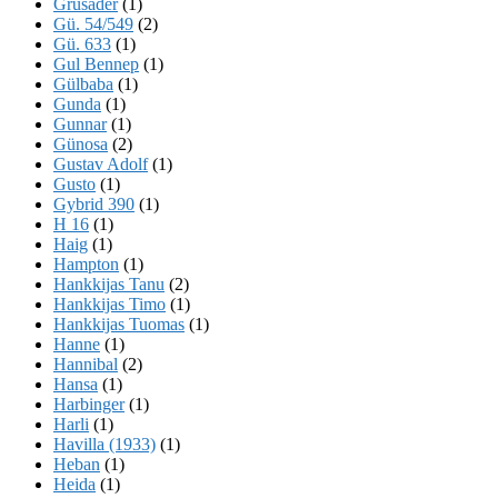
Grusader
(1)
Gü. 54/549
(2)
Gü. 633
(1)
Gul Bennep
(1)
Gülbaba
(1)
Gunda
(1)
Gunnar
(1)
Günosa
(2)
Gustav Adolf
(1)
Gusto
(1)
Gybrid 390
(1)
H 16
(1)
Haig
(1)
Hampton
(1)
Hankkijas Tanu
(2)
Hankkijas Timo
(1)
Hankkijas Tuomas
(1)
Hanne
(1)
Hannibal
(2)
Hansa
(1)
Harbinger
(1)
Harli
(1)
Havilla (1933)
(1)
Heban
(1)
Heida
(1)