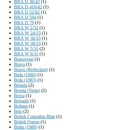
BRA D 36/42
(1)
BRA D 410/42
(1)
BRA D 52/42
(1)
BRA D 594
(1)
BRA D 79
(1)
BRA W 2/32
(1)
BRA W 24/33
(1)
BRA W 36/33
(1)
BRA W 38/33
(1)
BRA W 5/31
(2)
BRA W 9/31
(1)
Brasovean
(1)
Brava
(1)
Bravo (Perfection)
(1)
Brda (1966)
(1)
Brda (1983)
(1)
Brenda
(2)
Brenta (Vesta)
(2)
Breza
(1)
Brigadir
(1)
Briljant
(1)
Brio
(2)
British Columbia Blue
(1)
British Queen
(1)
Britta (1980)
(1)