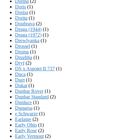
Dorina
(2)
Doris
(1)
Dorisa
(1)
Dorita
(1)
Doubrava
(2)
Draga (1944)
(1)
Draga (1972)
(1)
Drewlyanka
(1)
Drossel
(1)
Druma
(1)
Druzhba
(1)
Dryf
(2)
DS x Aspotet II 737
(1)
Duca
(1)
Duet
(1)
Dukat
(1)
Dunbar Rover
(1)
Dunbar Standard
(2)
Dunluce
(1)
Duquesa
(1)
e Schwarze
(1)
Earlaine
(2)
Early Ohio
(1)
Early Rose
(2)
Early Vermont
(2)