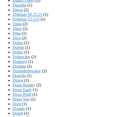
Diana (1980)
(2)
Dianella
(1)
Digna
(2)
Dijkhuis 50.25/25
(1)
Dijkhuis 53-153
(1)
Dinia
(2)
Dirus
(2)
Ditta
(1)
Diva
(2)
Dobra
(1)
Dobrin
(1)
Dobro
(1)
Dobrochin
(2)
Dolinnyi
(1)
Domina
(2)
Domodedowskiy
(2)
Donella
(1)
Donor
(1)
Doon Bounty
(2)
Doon Early
(1)
Doon Pearl
(1)
Doon Star
(1)
Dora
(1)
Dorado
(1)
Dorett
(1)