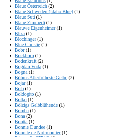
Blaue Mauritius
(1)
Blaue Österreich
(2)
Blaue Schweden (Idaho Blue)
(1)
Blaue Suti
(1)
Blaue Zimmerli
(1)
Blauwe Eigenheimer
(1)
Bliza
(1)
Blochinger
(1)
Blue Christie
(1)
Bobr
(1)
Bockhorn
(1)
Bodenkraft
(2)
Bogdan Voda
(1)
Bogna
(1)
Böhms Allerfrüheste Gelbe
(2)
Bojar
(1)
Bola
(1)
Boldogito
(1)
Bolko
(1)
Bölzigs Gelbblühende
(1)
Bomba
(1)
Bona
(2)
Bonita
(1)
Bonnie Dundee
(1)
Bonotte de Noirmoutier
(1)