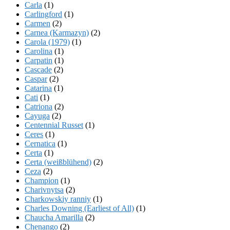
Carla
(1)
Carlingford
(1)
Carmen
(2)
Carnea (Karmazyn)
(2)
Carola (1979)
(1)
Carolina
(1)
Carpatin
(1)
Cascade
(2)
Caspar
(2)
Catarina
(1)
Cati
(1)
Catriona
(2)
Cayuga
(2)
Centennial Russet
(1)
Ceres
(1)
Cernatica
(1)
Certa
(1)
Certa (weißblühend)
(2)
Ceza
(2)
Champion
(1)
Charivnytsa
(2)
Charkowskiy ranniy
(1)
Charles Downing (Earliest of All)
(1)
Chaucha Amarilla
(2)
Chenango
(2)