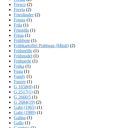
Fresco
(2)
Frezja
(2)
Friesländer
(2)
Frigga
(1)
Frila
(1)
Fringilla
(1)
Frisia
(1)
Frühbote
(1)
Frühkartoffel Prättigau (Müsli)
(2)
Frühmölle
(1)
Frühnudel
(1)
Frühperle
(1)
Früka
(1)
Fuga
(1)
Fundy
(1)
Furore
(1)
G 1658(8)
(1)
G 2517(1)
(2)
G 2660/5
(1)
G 2684(19)
(2)
Gabi (1965)
(1)
Gabi (1989)
(1)
Galina
(1)
Gallo
(1)
Gambria
(1)