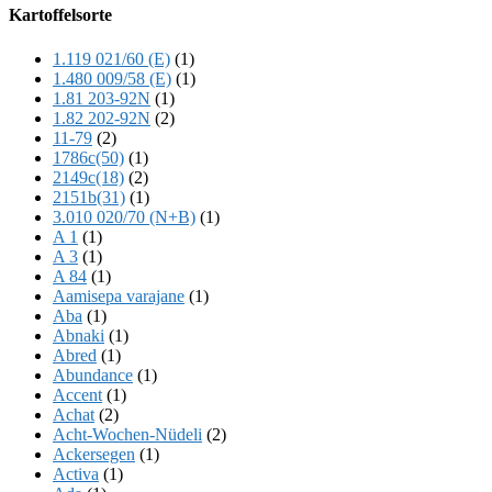
Offscreen
Kartoffelsorte
Content
1.119 021/60 (E)
(1)
1.480 009/58 (E)
(1)
1.81 203-92N
(1)
1.82 202-92N
(2)
11-79
(2)
1786c(50)
(1)
2149c(18)
(2)
2151b(31)
(1)
3.010 020/70 (N+B)
(1)
A 1
(1)
A 3
(1)
A 84
(1)
Aamisepa varajane
(1)
Aba
(1)
Abnaki
(1)
Abred
(1)
Abundance
(1)
Accent
(1)
Achat
(2)
Acht-Wochen-Nüdeli
(2)
Ackersegen
(1)
Activa
(1)