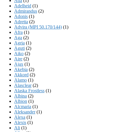
Ada
(1)
Adelheid
(1)
Admirandus
(2)
Adonis
(1)
Adretta
(2)
Advira (MPI 50.170/144)
(1)
Afra
(1)
Aga
(2)
Agria
(1)
Aguti
(2)
Aiko
(2)
Aire
(2)
Ajax
(1)
Akebia
(2)
Akkord
(2)
Alamo
(1)
Alasclear
(2)
Alaska Frostless
(1)
Albina
(2)
Albion
(1)
Alcmaria
(1)
Aleksander
(1)
Alexa
(1)
Alexis
(1)
Ali
(1)