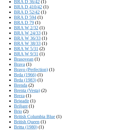
BRA D 36/42
(1)
BRA D 410/42
(1)
BRA D 52/42
(1)
BRA D 594
(1)
BRA D 79
(1)
BRA W 2/32
(1)
BRA W 24/33
(1)
BRA W 36/33
(1)
BRA W 38/33
(1)
BRA W 5/31
(2)
BRA W 9/31
(1)
Brasovean
(1)
Brava
(1)
Bravo (Perfection)
(1)
Brda (1966)
(1)
Brda (1983)
(1)
Brenda
(2)
Brenta (Vesta)
(2)
Breza
(1)
Brigadir
(1)
Briljant
(1)
Brio
(2)
British Columbia Blue
(1)
British Queen
(1)
Britta (1980)
(1)