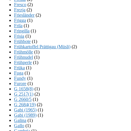
Fresco
(2)
Frezja
(2)
Friesländer
(2)
Frigga
(1)
Frila
(1)
Fringilla
(1)
Frisia
(1)
Frühbote
(1)
Frühkartoffel Prättigau (Müsli)
(2)
Frühmölle
(1)
Frühnudel
(1)
Frühperle
(1)
Früka
(1)
Fuga
(1)
Fundy
(1)
Furore
(1)
G 1658(8)
(1)
G 2517(1)
(2)
G 2660/5
(1)
G 2684(19)
(2)
Gabi (1965)
(1)
Gabi (1989)
(1)
Galina
(1)
Gallo
(1)
Gambria
(1)