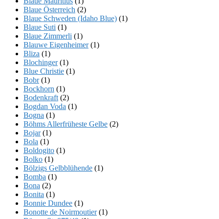
Blaue Mauritius
(1)
Blaue Österreich
(2)
Blaue Schweden (Idaho Blue)
(1)
Blaue Suti
(1)
Blaue Zimmerli
(1)
Blauwe Eigenheimer
(1)
Bliza
(1)
Blochinger
(1)
Blue Christie
(1)
Bobr
(1)
Bockhorn
(1)
Bodenkraft
(2)
Bogdan Voda
(1)
Bogna
(1)
Böhms Allerfrüheste Gelbe
(2)
Bojar
(1)
Bola
(1)
Boldogito
(1)
Bolko
(1)
Bölzigs Gelbblühende
(1)
Bomba
(1)
Bona
(2)
Bonita
(1)
Bonnie Dundee
(1)
Bonotte de Noirmoutier
(1)