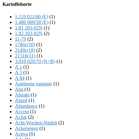
Offscreen
Kartoffelsorte
Content
1.119 021/60 (E)
(1)
1.480 009/58 (E)
(1)
1.81 203-92N
(1)
1.82 202-92N
(2)
11-79
(2)
1786c(50)
(1)
2149c(18)
(2)
2151b(31)
(1)
3.010 020/70 (N+B)
(1)
A 1
(1)
A 3
(1)
A 84
(1)
Aamisepa varajane
(1)
Aba
(1)
Abnaki
(1)
Abred
(1)
Abundance
(1)
Accent
(1)
Achat
(2)
Acht-Wochen-Nüdeli
(2)
Ackersegen
(1)
Activa
(1)