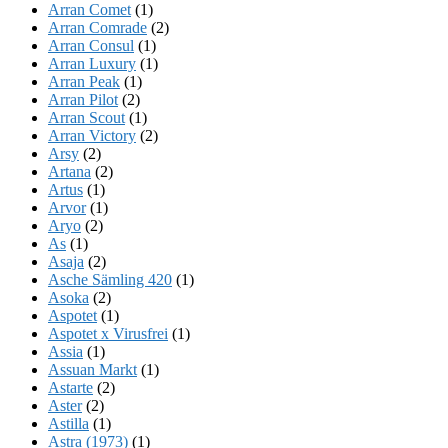
Arran Comet
(1)
Arran Comrade
(2)
Arran Consul
(1)
Arran Luxury
(1)
Arran Peak
(1)
Arran Pilot
(2)
Arran Scout
(1)
Arran Victory
(2)
Arsy
(2)
Artana
(2)
Artus
(1)
Arvor
(1)
Aryo
(2)
As
(1)
Asaja
(2)
Asche Sämling 420
(1)
Asoka
(2)
Aspotet
(1)
Aspotet x Virusfrei
(1)
Assia
(1)
Assuan Markt
(1)
Astarte
(2)
Aster
(2)
Astilla
(1)
Astra (1973)
(1)