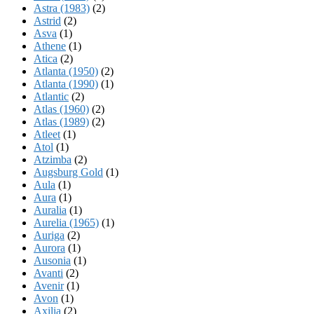
Astra (1983)
(2)
Astrid
(2)
Asva
(1)
Athene
(1)
Atica
(2)
Atlanta (1950)
(2)
Atlanta (1990)
(1)
Atlantic
(2)
Atlas (1960)
(2)
Atlas (1989)
(2)
Atleet
(1)
Atol
(1)
Atzimba
(2)
Augsburg Gold
(1)
Aula
(1)
Aura
(1)
Auralia
(1)
Aurelia (1965)
(1)
Auriga
(2)
Aurora
(1)
Ausonia
(1)
Avanti
(2)
Avenir
(1)
Avon
(1)
Axilia
(2)