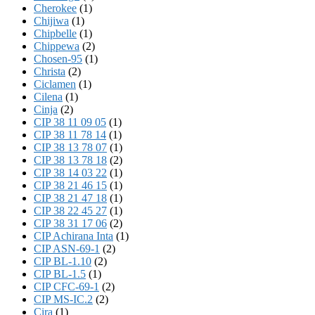
Cherokee
(1)
Chijiwa
(1)
Chipbelle
(1)
Chippewa
(2)
Chosen-95
(1)
Christa
(2)
Ciclamen
(1)
Cilena
(1)
Cinja
(2)
CIP 38 11 09 05
(1)
CIP 38 11 78 14
(1)
CIP 38 13 78 07
(1)
CIP 38 13 78 18
(2)
CIP 38 14 03 22
(1)
CIP 38 21 46 15
(1)
CIP 38 21 47 18
(1)
CIP 38 22 45 27
(1)
CIP 38 31 17 06
(2)
CIP Achirana Inta
(1)
CIP ASN-69-1
(2)
CIP BL-1.10
(2)
CIP BL-1.5
(1)
CIP CFC-69-1
(2)
CIP MS-IC.2
(2)
Cira
(1)