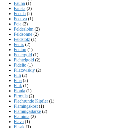
Fauna
(1)
Fausta
(2)
Fecula
(2)
Fecuva
(1)
Feja
(2)
Feldeslohn
(2)
Feldsonne
(2)
Feldstolz
(1)
Fenix
(2)
Fenton
(1)
Feuergold
(1)
Fichtelgold
(2)
Fidelio
(1)
Filatowskiy
(2)
Filli
(2)
Fina
(2)
Fink
(1)
Fionia
(1)
Firmula
(2)
Flachrunde Kipfler
(1)
Flämingskost
(1)
Flämingsstärke
(2)
Flaminia
(2)
Flava
(1)
Flisak
(1)