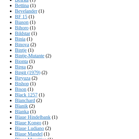
Bettina
(1)
Bevelander
(1)
BF 15
(1)
Biason
(1)
Bihoro
(1)
Bildstar
(1)
Binia
(1)
Binova
(2)
Bintje
(1)
Bintje-Mutante
(2)
Bionta
(1)
Birga
(2)
Birgit (1979)
(2)
Biryuza
(2)
Bishop
(1)
Bison
(1)
Black 1257
(1)
Blanchard
(2)
Blanik
(2)
Blanka
(1)
Blaue Hindelbank
(1)
Blaue Kongo
(1)
Blaue Ludiano
(2)
Blaue Mandel
(1)