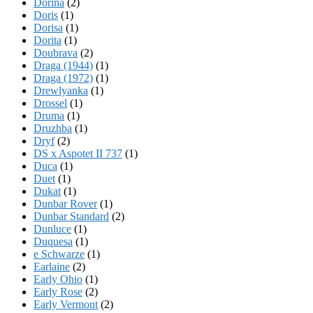
Dorina
(2)
Doris
(1)
Dorisa
(1)
Dorita
(1)
Doubrava
(2)
Draga (1944)
(1)
Draga (1972)
(1)
Drewlyanka
(1)
Drossel
(1)
Druma
(1)
Druzhba
(1)
Dryf
(2)
DS x Aspotet II 737
(1)
Duca
(1)
Duet
(1)
Dukat
(1)
Dunbar Rover
(1)
Dunbar Standard
(2)
Dunluce
(1)
Duquesa
(1)
e Schwarze
(1)
Earlaine
(2)
Early Ohio
(1)
Early Rose
(2)
Early Vermont
(2)