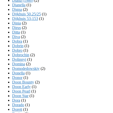
Diana (1980)
(2)
Dianella
(1)
Digna
(2)
Dijkhuis 50.25/25
(1)
Dijkhuis 53-153
(1)
Dinia
(2)
Dirus
(2)
Ditta
(1)
Diva
(2)
Dobra
(1)
Dobrin
(1)
Dobro
(1)
Dobrochin
(2)
Dolinnyi
(1)
Domina
(2)
Domodedowskiy
(2)
Donella
(1)
Donor
(1)
Doon Bounty
(2)
Doon Early
(1)
Doon Pearl
(1)
Doon Star
(1)
Dora
(1)
Dorado
(1)
Dorett
(1)