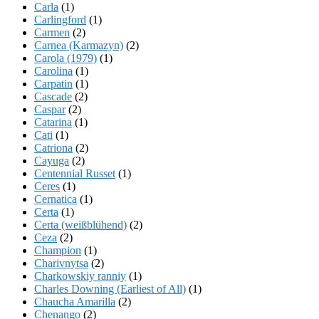
Carla
(1)
Carlingford
(1)
Carmen
(2)
Carnea (Karmazyn)
(2)
Carola (1979)
(1)
Carolina
(1)
Carpatin
(1)
Cascade
(2)
Caspar
(2)
Catarina
(1)
Cati
(1)
Catriona
(2)
Cayuga
(2)
Centennial Russet
(1)
Ceres
(1)
Cernatica
(1)
Certa
(1)
Certa (weißblühend)
(2)
Ceza
(2)
Champion
(1)
Charivnytsa
(2)
Charkowskiy ranniy
(1)
Charles Downing (Earliest of All)
(1)
Chaucha Amarilla
(2)
Chenango
(2)