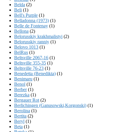
Belda
(2)
Beli
(1)
Bell's Purple
(1)
Belladonna (1973)
(1)
Belle de Fontenay
(1)
Bellona
(2)
Belorusskiy krakhmalistyi
(2)
Belorusskiy ranniy
(1)
Belovo 1013
(1)
BelRus
(1)
Beltsville 2067-16
(1)
Beltsville 355-35
(1)
Beltsville 76-23
(1)
Benedetta (Benedikta)
(1)
Benimaru
(1)
Benol
(1)
Berber
(1)
Berezka
(1)
Bergauer Rot
(2)
Berlichingen (Ganusowski,Korgonski)
(1)
Berolina
(1)
Bertita
(2)
Beryl
(1)
Beta
(1)
Beteka
(1)