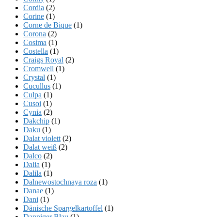
Cordia
(2)
Corine
(1)
Corne de Bique
(1)
Corona
(2)
Cosima
(1)
Costella
(1)
Craigs Royal
(2)
Cromwell
(1)
Crystal
(1)
Cucullus
(1)
Culpa
(1)
Cusoi
(1)
Cynia
(2)
Dakchip
(1)
Daku
(1)
Dalat violett
(2)
Dalat weiß
(2)
Dalco
(2)
Dalia
(1)
Dalila
(1)
Dalnewostochnaya roza
(1)
Danae
(1)
Dani
(1)
Dänische Spargelkartoffel
(1)
Danniger Blau
(1)