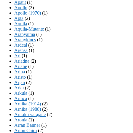
Apatit
(1)
Apollo
(2)
Apollo (1970)
(1)
Apta
(2)
Aquila
(1)
Aquila-Mutante
(1)
Aranyalma
(1)
Aranykincs
(1)
Ardeal
(1)
Arensa
(1)
Ari
(1)
Ariadna
(2)
Ariane
(1)
Arina
(1)
Aristo
(1)
Arjan
(2)
Arka
(2)
Arkula
(1)
Arnica
(1)
Arnika (1914)
(2)
Arnika (1988)
(2)
Arnoldi varajane
(2)
Aronia
(1)
Arran Banner
(1)
Arran Cairn
(2)