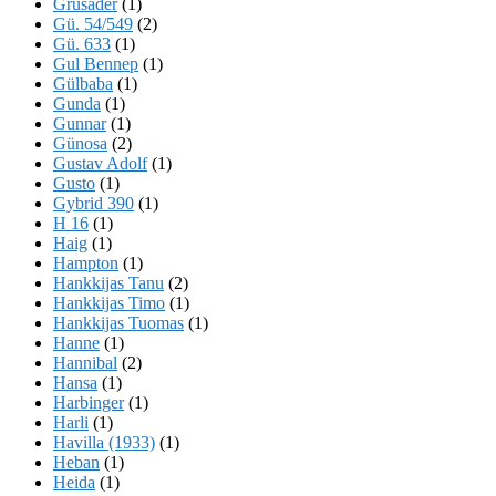
Grusader
(1)
Gü. 54/549
(2)
Gü. 633
(1)
Gul Bennep
(1)
Gülbaba
(1)
Gunda
(1)
Gunnar
(1)
Günosa
(2)
Gustav Adolf
(1)
Gusto
(1)
Gybrid 390
(1)
H 16
(1)
Haig
(1)
Hampton
(1)
Hankkijas Tanu
(2)
Hankkijas Timo
(1)
Hankkijas Tuomas
(1)
Hanne
(1)
Hannibal
(2)
Hansa
(1)
Harbinger
(1)
Harli
(1)
Havilla (1933)
(1)
Heban
(1)
Heida
(1)