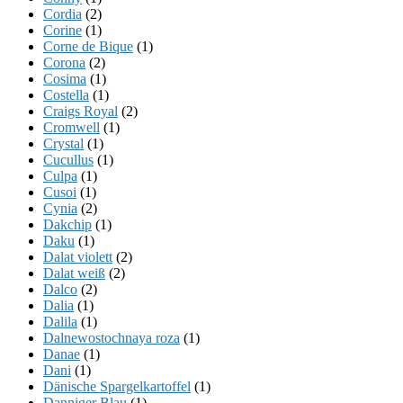
Cordia
(2)
Corine
(1)
Corne de Bique
(1)
Corona
(2)
Cosima
(1)
Costella
(1)
Craigs Royal
(2)
Cromwell
(1)
Crystal
(1)
Cucullus
(1)
Culpa
(1)
Cusoi
(1)
Cynia
(2)
Dakchip
(1)
Daku
(1)
Dalat violett
(2)
Dalat weiß
(2)
Dalco
(2)
Dalia
(1)
Dalila
(1)
Dalnewostochnaya roza
(1)
Danae
(1)
Dani
(1)
Dänische Spargelkartoffel
(1)
Danniger Blau
(1)