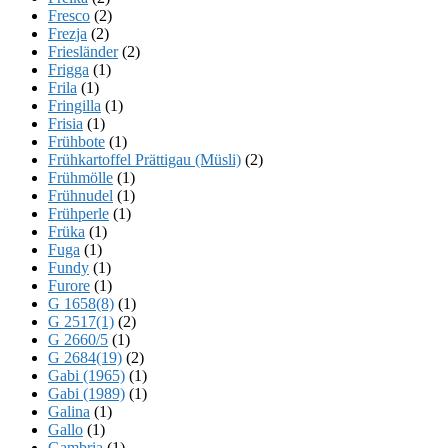
Fresco
(2)
Frezja
(2)
Friesländer
(2)
Frigga
(1)
Frila
(1)
Fringilla
(1)
Frisia
(1)
Frühbote
(1)
Frühkartoffel Prättigau (Müsli)
(2)
Frühmölle
(1)
Frühnudel
(1)
Frühperle
(1)
Früka
(1)
Fuga
(1)
Fundy
(1)
Furore
(1)
G 1658(8)
(1)
G 2517(1)
(2)
G 2660/5
(1)
G 2684(19)
(2)
Gabi (1965)
(1)
Gabi (1989)
(1)
Galina
(1)
Gallo
(1)
Gambria
(1)