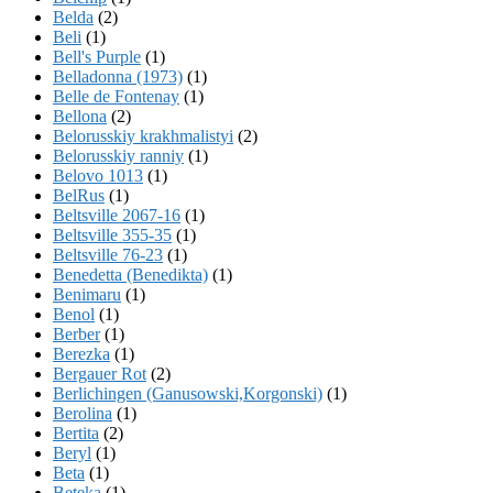
Belda
(2)
Beli
(1)
Bell's Purple
(1)
Belladonna (1973)
(1)
Belle de Fontenay
(1)
Bellona
(2)
Belorusskiy krakhmalistyi
(2)
Belorusskiy ranniy
(1)
Belovo 1013
(1)
BelRus
(1)
Beltsville 2067-16
(1)
Beltsville 355-35
(1)
Beltsville 76-23
(1)
Benedetta (Benedikta)
(1)
Benimaru
(1)
Benol
(1)
Berber
(1)
Berezka
(1)
Bergauer Rot
(2)
Berlichingen (Ganusowski,Korgonski)
(1)
Berolina
(1)
Bertita
(2)
Beryl
(1)
Beta
(1)
Beteka
(1)