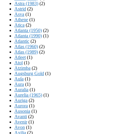
Astra (1983)
(2)
Astrid
(2)
Asva
(1)
Athene
(1)
Atica
(2)
Atlanta (1950)
(2)
Atlanta (1990)
(1)
Atlantic
(2)
Atlas (1960)
(2)
Atlas (1989)
(2)
Atleet
(1)
Atol
(1)
Atzimba
(2)
Augsburg Gold
(1)
Aula
(1)
Aura
(1)
Auralia
(1)
Aurelia (1965)
(1)
Auriga
(2)
Aurora
(1)
Ausonia
(1)
Avanti
(2)
Avenir
(1)
Avon
(1)
Axilia
(2)