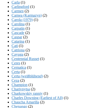
Carla
(1)
Carlingford
(1)
Carmen
(2)
Carnea (Karmazyn)
(2)
Carola (1979)
(1)
Carolina
(1)
Carpatin
(1)
Cascade
(2)
Caspar
(2)
Catarina
(1)
Cati
(1)
Catriona
(2)
Cayuga
(2)
Centennial Russet
(1)
Ceres
(1)
Cernatica
(1)
Certa
(1)
Certa (weißblühend)
(2)
Ceza
(2)
Champion
(1)
Charivnytsa
(2)
Charkowskiy ranniy
(1)
Charles Downing (Earliest of All)
(1)
Chaucha Amarilla
(2)
Chenango
(2)