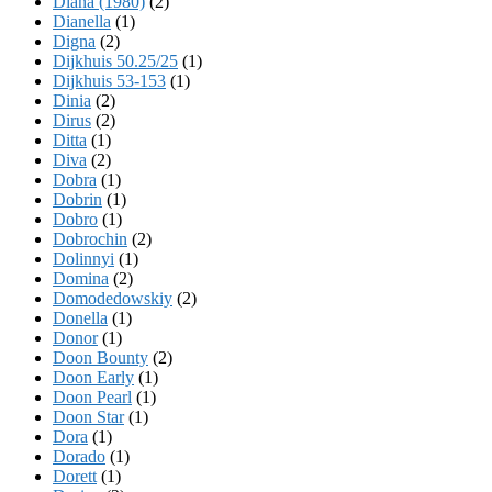
Diana (1980)
(2)
Dianella
(1)
Digna
(2)
Dijkhuis 50.25/25
(1)
Dijkhuis 53-153
(1)
Dinia
(2)
Dirus
(2)
Ditta
(1)
Diva
(2)
Dobra
(1)
Dobrin
(1)
Dobro
(1)
Dobrochin
(2)
Dolinnyi
(1)
Domina
(2)
Domodedowskiy
(2)
Donella
(1)
Donor
(1)
Doon Bounty
(2)
Doon Early
(1)
Doon Pearl
(1)
Doon Star
(1)
Dora
(1)
Dorado
(1)
Dorett
(1)