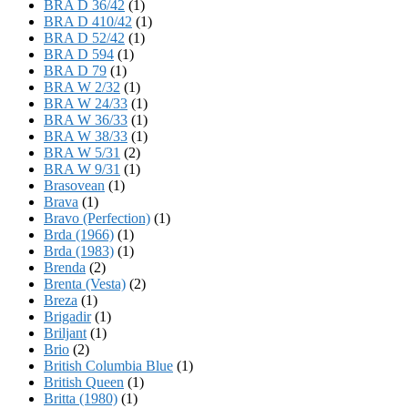
BRA D 36/42
(1)
BRA D 410/42
(1)
BRA D 52/42
(1)
BRA D 594
(1)
BRA D 79
(1)
BRA W 2/32
(1)
BRA W 24/33
(1)
BRA W 36/33
(1)
BRA W 38/33
(1)
BRA W 5/31
(2)
BRA W 9/31
(1)
Brasovean
(1)
Brava
(1)
Bravo (Perfection)
(1)
Brda (1966)
(1)
Brda (1983)
(1)
Brenda
(2)
Brenta (Vesta)
(2)
Breza
(1)
Brigadir
(1)
Briljant
(1)
Brio
(2)
British Columbia Blue
(1)
British Queen
(1)
Britta (1980)
(1)