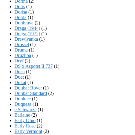
Dorina
(2)
Doris
(1)
Dorisa
(1)
Dorita
(1)
Doubrava
(2)
Draga (1944)
(1)
Draga (1972)
(1)
Drewlyanka
(1)
Drossel
(1)
Druma
(1)
Druzhba
(1)
Dryf
(2)
DS x Aspotet II 737
(1)
Duca
(1)
Duet
(1)
Dukat
(1)
Dunbar Rover
(1)
Dunbar Standard
(2)
Dunluce
(1)
Duquesa
(1)
e Schwarze
(1)
Earlaine
(2)
Early Ohio
(1)
Early Rose
(2)
Early Vermont
(2)