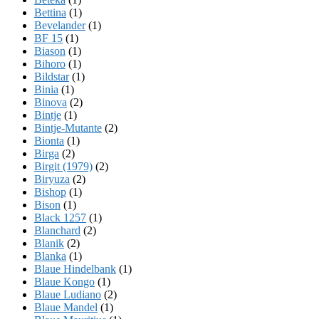
Bettina
(1)
Bevelander
(1)
BF 15
(1)
Biason
(1)
Bihoro
(1)
Bildstar
(1)
Binia
(1)
Binova
(2)
Bintje
(1)
Bintje-Mutante
(2)
Bionta
(1)
Birga
(2)
Birgit (1979)
(2)
Biryuza
(2)
Bishop
(1)
Bison
(1)
Black 1257
(1)
Blanchard
(2)
Blanik
(2)
Blanka
(1)
Blaue Hindelbank
(1)
Blaue Kongo
(1)
Blaue Ludiano
(2)
Blaue Mandel
(1)