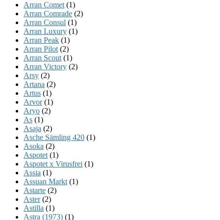
Arran Comet
(1)
Arran Comrade
(2)
Arran Consul
(1)
Arran Luxury
(1)
Arran Peak
(1)
Arran Pilot
(2)
Arran Scout
(1)
Arran Victory
(2)
Arsy
(2)
Artana
(2)
Artus
(1)
Arvor
(1)
Aryo
(2)
As
(1)
Asaja
(2)
Asche Sämling 420
(1)
Asoka
(2)
Aspotet
(1)
Aspotet x Virusfrei
(1)
Assia
(1)
Assuan Markt
(1)
Astarte
(2)
Aster
(2)
Astilla
(1)
Astra (1973)
(1)