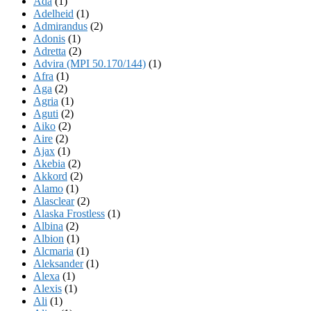
Ada
(1)
Adelheid
(1)
Admirandus
(2)
Adonis
(1)
Adretta
(2)
Advira (MPI 50.170/144)
(1)
Afra
(1)
Aga
(2)
Agria
(1)
Aguti
(2)
Aiko
(2)
Aire
(2)
Ajax
(1)
Akebia
(2)
Akkord
(2)
Alamo
(1)
Alasclear
(2)
Alaska Frostless
(1)
Albina
(2)
Albion
(1)
Alcmaria
(1)
Aleksander
(1)
Alexa
(1)
Alexis
(1)
Ali
(1)