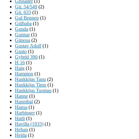
Grusader
(1)
Gü. 54/549
(2)
Gü. 633
(1)
Gul Bennep
(1)
Gülbaba
(1)
Gunda
(1)
Gunnar
(1)
Günosa
(2)
Gustav Adolf
(1)
Gusto
(1)
Gybrid 390
(1)
H 16
(1)
Haig
(1)
Hampton
(1)
Hankkijas Tanu
(2)
Hankkijas Timo
(1)
Hankkijas Tuomas
(1)
Hanne
(1)
Hannibal
(2)
Hansa
(1)
Harbinger
(1)
Harli
(1)
Havilla (1933)
(1)
Heban
(1)
Heida
(1)