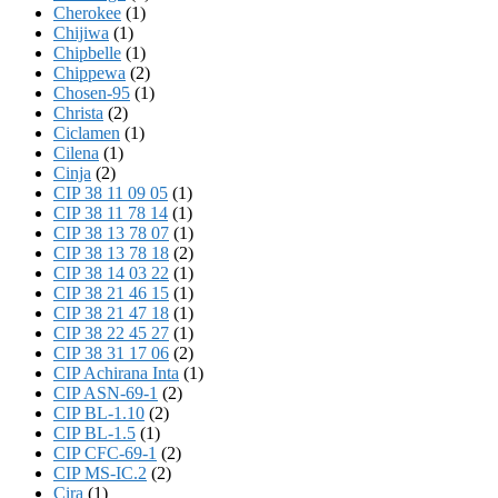
Cherokee
(1)
Chijiwa
(1)
Chipbelle
(1)
Chippewa
(2)
Chosen-95
(1)
Christa
(2)
Ciclamen
(1)
Cilena
(1)
Cinja
(2)
CIP 38 11 09 05
(1)
CIP 38 11 78 14
(1)
CIP 38 13 78 07
(1)
CIP 38 13 78 18
(2)
CIP 38 14 03 22
(1)
CIP 38 21 46 15
(1)
CIP 38 21 47 18
(1)
CIP 38 22 45 27
(1)
CIP 38 31 17 06
(2)
CIP Achirana Inta
(1)
CIP ASN-69-1
(2)
CIP BL-1.10
(2)
CIP BL-1.5
(1)
CIP CFC-69-1
(2)
CIP MS-IC.2
(2)
Cira
(1)