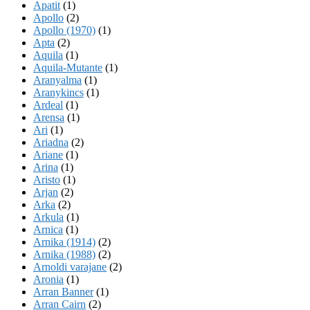
Apatit
(1)
Apollo
(2)
Apollo (1970)
(1)
Apta
(2)
Aquila
(1)
Aquila-Mutante
(1)
Aranyalma
(1)
Aranykincs
(1)
Ardeal
(1)
Arensa
(1)
Ari
(1)
Ariadna
(2)
Ariane
(1)
Arina
(1)
Aristo
(1)
Arjan
(2)
Arka
(2)
Arkula
(1)
Arnica
(1)
Arnika (1914)
(2)
Arnika (1988)
(2)
Arnoldi varajane
(2)
Aronia
(1)
Arran Banner
(1)
Arran Cairn
(2)