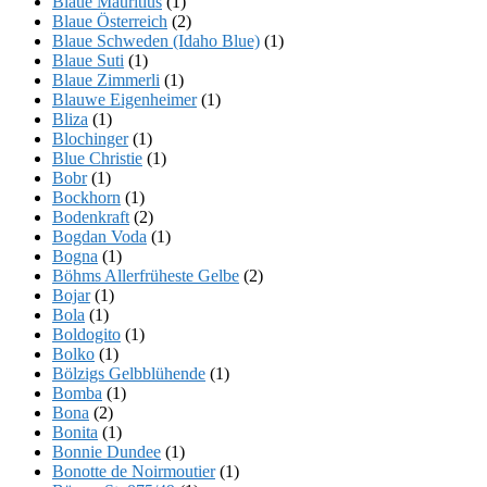
Blaue Mauritius
(1)
Blaue Österreich
(2)
Blaue Schweden (Idaho Blue)
(1)
Blaue Suti
(1)
Blaue Zimmerli
(1)
Blauwe Eigenheimer
(1)
Bliza
(1)
Blochinger
(1)
Blue Christie
(1)
Bobr
(1)
Bockhorn
(1)
Bodenkraft
(2)
Bogdan Voda
(1)
Bogna
(1)
Böhms Allerfrüheste Gelbe
(2)
Bojar
(1)
Bola
(1)
Boldogito
(1)
Bolko
(1)
Bölzigs Gelbblühende
(1)
Bomba
(1)
Bona
(2)
Bonita
(1)
Bonnie Dundee
(1)
Bonotte de Noirmoutier
(1)