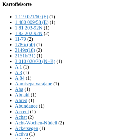
Offscreen
Kartoffelsorte
Content
1.119 021/60 (E)
(1)
1.480 009/58 (E)
(1)
1.81 203-92N
(1)
1.82 202-92N
(2)
11-79
(2)
1786c(50)
(1)
2149c(18)
(2)
2151b(31)
(1)
3.010 020/70 (N+B)
(1)
A 1
(1)
A 3
(1)
A 84
(1)
Aamisepa varajane
(1)
Aba
(1)
Abnaki
(1)
Abred
(1)
Abundance
(1)
Accent
(1)
Achat
(2)
Acht-Wochen-Nüdeli
(2)
Ackersegen
(1)
Activa
(1)