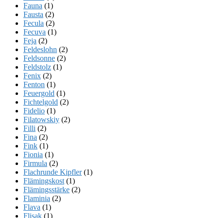
Fauna
(1)
Fausta
(2)
Fecula
(2)
Fecuva
(1)
Feja
(2)
Feldeslohn
(2)
Feldsonne
(2)
Feldstolz
(1)
Fenix
(2)
Fenton
(1)
Feuergold
(1)
Fichtelgold
(2)
Fidelio
(1)
Filatowskiy
(2)
Filli
(2)
Fina
(2)
Fink
(1)
Fionia
(1)
Firmula
(2)
Flachrunde Kipfler
(1)
Flämingskost
(1)
Flämingsstärke
(2)
Flaminia
(2)
Flava
(1)
Flisak
(1)