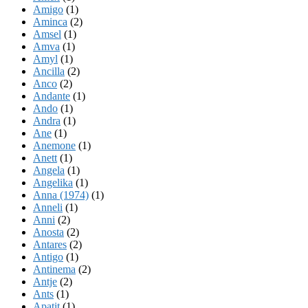
Amigo
(1)
Aminca
(2)
Amsel
(1)
Amva
(1)
Amyl
(1)
Ancilla
(2)
Anco
(2)
Andante
(1)
Ando
(1)
Andra
(1)
Ane
(1)
Anemone
(1)
Anett
(1)
Angela
(1)
Angelika
(1)
Anna (1974)
(1)
Anneli
(1)
Anni
(2)
Anosta
(2)
Antares
(2)
Antigo
(1)
Antinema
(2)
Antje
(2)
Ants
(1)
Apatit
(1)