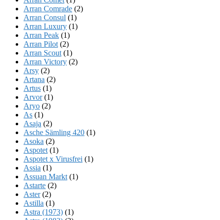
Arran Comrade
(2)
Arran Consul
(1)
Arran Luxury
(1)
Arran Peak
(1)
Arran Pilot
(2)
Arran Scout
(1)
Arran Victory
(2)
Arsy
(2)
Artana
(2)
Artus
(1)
Arvor
(1)
Aryo
(2)
As
(1)
Asaja
(2)
Asche Sämling 420
(1)
Asoka
(2)
Aspotet
(1)
Aspotet x Virusfrei
(1)
Assia
(1)
Assuan Markt
(1)
Astarte
(2)
Aster
(2)
Astilla
(1)
Astra (1973)
(1)