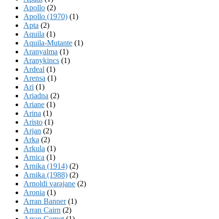
Apollo
(2)
Apollo (1970)
(1)
Apta
(2)
Aquila
(1)
Aquila-Mutante
(1)
Aranyalma
(1)
Aranykincs
(1)
Ardeal
(1)
Arensa
(1)
Ari
(1)
Ariadna
(2)
Ariane
(1)
Arina
(1)
Aristo
(1)
Arjan
(2)
Arka
(2)
Arkula
(1)
Arnica
(1)
Arnika (1914)
(2)
Arnika (1988)
(2)
Arnoldi varajane
(2)
Aronia
(1)
Arran Banner
(1)
Arran Cairn
(2)
Arran Comet
(1)