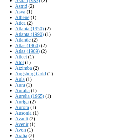
Astra (1983)
(2)
Astrid
(2)
Asva
(1)
Athene
(1)
Atica
(2)
Atlanta (1950)
(2)
Atlanta (1990)
(1)
Atlantic
(2)
Atlas (1960)
(2)
Atlas (1989)
(2)
Atleet
(1)
Atol
(1)
Atzimba
(2)
Augsburg Gold
(1)
Aula
(1)
Aura
(1)
Auralia
(1)
Aurelia (1965)
(1)
Auriga
(2)
Aurora
(1)
Ausonia
(1)
Avanti
(2)
Avenir
(1)
Avon
(1)
Axilia
(2)