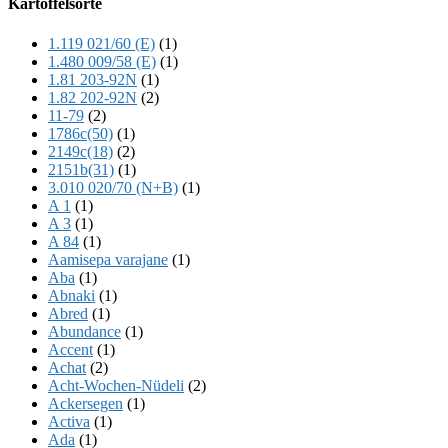
Kartoffelsorte
Content
1.119 021/60 (E)
(1)
1.480 009/58 (E)
(1)
1.81 203-92N
(1)
1.82 202-92N
(2)
11-79
(2)
1786c(50)
(1)
2149c(18)
(2)
2151b(31)
(1)
3.010 020/70 (N+B)
(1)
A 1
(1)
A 3
(1)
A 84
(1)
Aamisepa varajane
(1)
Aba
(1)
Abnaki
(1)
Abred
(1)
Abundance
(1)
Accent
(1)
Achat
(2)
Acht-Wochen-Nüdeli
(2)
Ackersegen
(1)
Activa
(1)
Ada
(1)