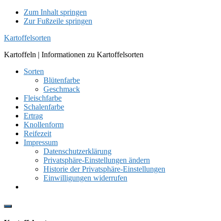
Zum Inhalt springen
Zur Fußzeile springen
Kartoffelsorten
Kartoffeln | Informationen zu Kartoffelsorten
Sorten
Blütenfarbe
Geschmack
Fleischfarbe
Schalenfarbe
Ertrag
Knollenform
Reifezeit
Impressum
Datenschutzerklärung
Privatsphäre-Einstellungen ändern
Historie der Privatsphäre-Einstellungen
Einwilligungen widerrufen
Show
Offscreen