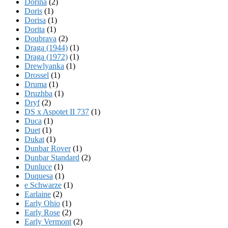
Dorina
(2)
Doris
(1)
Dorisa
(1)
Dorita
(1)
Doubrava
(2)
Draga (1944)
(1)
Draga (1972)
(1)
Drewlyanka
(1)
Drossel
(1)
Druma
(1)
Druzhba
(1)
Dryf
(2)
DS x Aspotet II 737
(1)
Duca
(1)
Duet
(1)
Dukat
(1)
Dunbar Rover
(1)
Dunbar Standard
(2)
Dunluce
(1)
Duquesa
(1)
e Schwarze
(1)
Earlaine
(2)
Early Ohio
(1)
Early Rose
(2)
Early Vermont
(2)