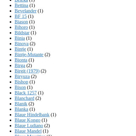
Bettina
(1)
Bevelander
(1)
BF 15
(1)
Biason
(1)
Bihoro
(1)
Bildstar
(1)
Binia
(1)
Binova
(2)
Bintje
(1)
Bintje-Mutante
(2)
Bionta
(1)
Birga
(2)
Birgit (1979)
(2)
Biryuza
(2)
Bishop
(1)
Bison
(1)
Black 1257
(1)
Blanchard
(2)
Blanik
(2)
Blanka
(1)
Blaue Hindelbank
(1)
Blaue Kongo
(1)
Blaue Ludiano
(2)
Blaue Mandel
(1)