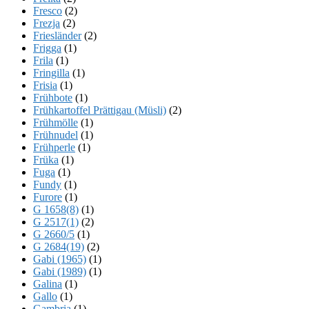
Fresco
(2)
Frezja
(2)
Friesländer
(2)
Frigga
(1)
Frila
(1)
Fringilla
(1)
Frisia
(1)
Frühbote
(1)
Frühkartoffel Prättigau (Müsli)
(2)
Frühmölle
(1)
Frühnudel
(1)
Frühperle
(1)
Früka
(1)
Fuga
(1)
Fundy
(1)
Furore
(1)
G 1658(8)
(1)
G 2517(1)
(2)
G 2660/5
(1)
G 2684(19)
(2)
Gabi (1965)
(1)
Gabi (1989)
(1)
Galina
(1)
Gallo
(1)
Gambria
(1)