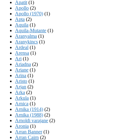
Apatit
(1)
Apollo
(2)
Apollo (1970)
(1)
Apta
(2)
Aquila
(1)
Aquila-Mutante
(1)
Aranyalma
(1)
Aranykincs
(1)
Ardeal
(1)
Arensa
(1)
Ari
(1)
Ariadna
(2)
Ariane
(1)
Arina
(1)
Aristo
(1)
Arjan
(2)
Arka
(2)
Arkula
(1)
Arnica
(1)
Arnika (1914)
(2)
Arnika (1988)
(2)
Arnoldi varajane
(2)
Aronia
(1)
Arran Banner
(1)
Arran Cairn
(2)