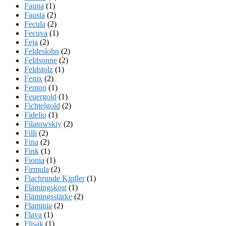
Fauna
(1)
Fausta
(2)
Fecula
(2)
Fecuva
(1)
Feja
(2)
Feldeslohn
(2)
Feldsonne
(2)
Feldstolz
(1)
Fenix
(2)
Fenton
(1)
Feuergold
(1)
Fichtelgold
(2)
Fidelio
(1)
Filatowskiy
(2)
Filli
(2)
Fina
(2)
Fink
(1)
Fionia
(1)
Firmula
(2)
Flachrunde Kipfler
(1)
Flämingskost
(1)
Flämingsstärke
(2)
Flaminia
(2)
Flava
(1)
Flisak
(1)