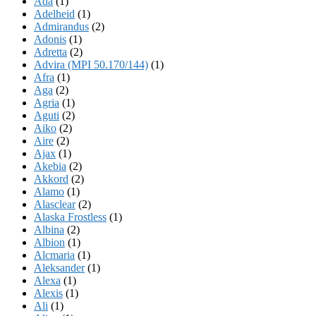
Ada
(1)
Adelheid
(1)
Admirandus
(2)
Adonis
(1)
Adretta
(2)
Advira (MPI 50.170/144)
(1)
Afra
(1)
Aga
(2)
Agria
(1)
Aguti
(2)
Aiko
(2)
Aire
(2)
Ajax
(1)
Akebia
(2)
Akkord
(2)
Alamo
(1)
Alasclear
(2)
Alaska Frostless
(1)
Albina
(2)
Albion
(1)
Alcmaria
(1)
Aleksander
(1)
Alexa
(1)
Alexis
(1)
Ali
(1)