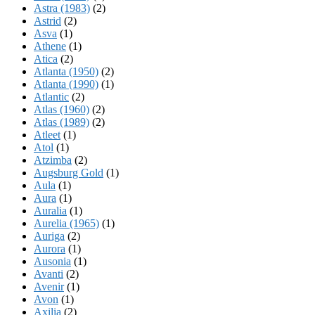
Astra (1983)
(2)
Astrid
(2)
Asva
(1)
Athene
(1)
Atica
(2)
Atlanta (1950)
(2)
Atlanta (1990)
(1)
Atlantic
(2)
Atlas (1960)
(2)
Atlas (1989)
(2)
Atleet
(1)
Atol
(1)
Atzimba
(2)
Augsburg Gold
(1)
Aula
(1)
Aura
(1)
Auralia
(1)
Aurelia (1965)
(1)
Auriga
(2)
Aurora
(1)
Ausonia
(1)
Avanti
(2)
Avenir
(1)
Avon
(1)
Axilia
(2)