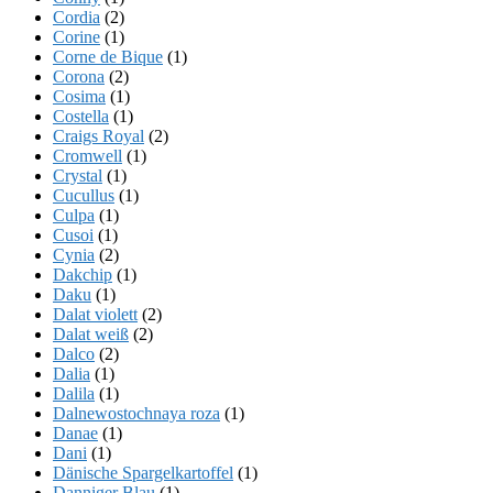
Cordia
(2)
Corine
(1)
Corne de Bique
(1)
Corona
(2)
Cosima
(1)
Costella
(1)
Craigs Royal
(2)
Cromwell
(1)
Crystal
(1)
Cucullus
(1)
Culpa
(1)
Cusoi
(1)
Cynia
(2)
Dakchip
(1)
Daku
(1)
Dalat violett
(2)
Dalat weiß
(2)
Dalco
(2)
Dalia
(1)
Dalila
(1)
Dalnewostochnaya roza
(1)
Danae
(1)
Dani
(1)
Dänische Spargelkartoffel
(1)
Danniger Blau
(1)