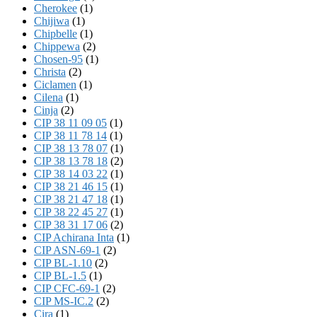
Cherokee
(1)
Chijiwa
(1)
Chipbelle
(1)
Chippewa
(2)
Chosen-95
(1)
Christa
(2)
Ciclamen
(1)
Cilena
(1)
Cinja
(2)
CIP 38 11 09 05
(1)
CIP 38 11 78 14
(1)
CIP 38 13 78 07
(1)
CIP 38 13 78 18
(2)
CIP 38 14 03 22
(1)
CIP 38 21 46 15
(1)
CIP 38 21 47 18
(1)
CIP 38 22 45 27
(1)
CIP 38 31 17 06
(2)
CIP Achirana Inta
(1)
CIP ASN-69-1
(2)
CIP BL-1.10
(2)
CIP BL-1.5
(1)
CIP CFC-69-1
(2)
CIP MS-IC.2
(2)
Cira
(1)