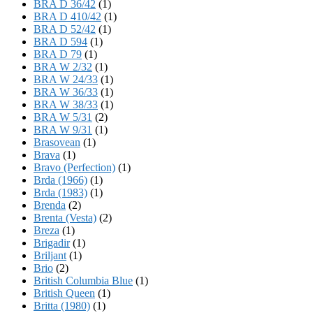
BRA D 36/42
(1)
BRA D 410/42
(1)
BRA D 52/42
(1)
BRA D 594
(1)
BRA D 79
(1)
BRA W 2/32
(1)
BRA W 24/33
(1)
BRA W 36/33
(1)
BRA W 38/33
(1)
BRA W 5/31
(2)
BRA W 9/31
(1)
Brasovean
(1)
Brava
(1)
Bravo (Perfection)
(1)
Brda (1966)
(1)
Brda (1983)
(1)
Brenda
(2)
Brenta (Vesta)
(2)
Breza
(1)
Brigadir
(1)
Briljant
(1)
Brio
(2)
British Columbia Blue
(1)
British Queen
(1)
Britta (1980)
(1)