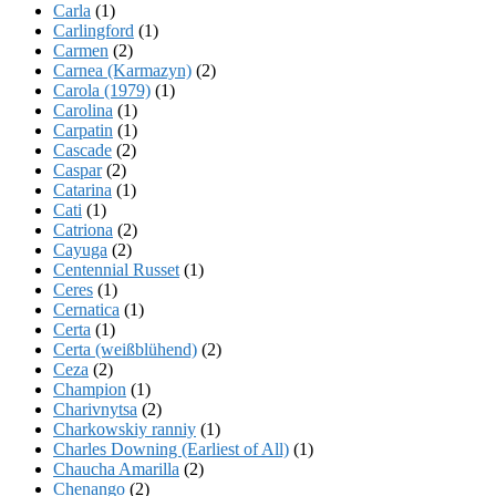
Carla
(1)
Carlingford
(1)
Carmen
(2)
Carnea (Karmazyn)
(2)
Carola (1979)
(1)
Carolina
(1)
Carpatin
(1)
Cascade
(2)
Caspar
(2)
Catarina
(1)
Cati
(1)
Catriona
(2)
Cayuga
(2)
Centennial Russet
(1)
Ceres
(1)
Cernatica
(1)
Certa
(1)
Certa (weißblühend)
(2)
Ceza
(2)
Champion
(1)
Charivnytsa
(2)
Charkowskiy ranniy
(1)
Charles Downing (Earliest of All)
(1)
Chaucha Amarilla
(2)
Chenango
(2)