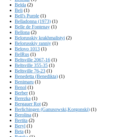
Belda
(2)
Beli
(1)
Bell's Purple
(1)
Belladonna (1973)
(1)
Belle de Fontenay
(1)
Bellona
(2)
Belorusskiy krakhmalistyi
(2)
Belorusskiy ranniy
(1)
Belovo 1013
(1)
BelRus
(1)
Beltsville 2067-16
(1)
Beltsville 355-35
(1)
Beltsville 76-23
(1)
Benedetta (Benedikta)
(1)
Benimaru
(1)
Benol
(1)
Berber
(1)
Berezka
(1)
Bergauer Rot
(2)
Berlichingen (Ganusowski,Korgonski)
(1)
Berolina
(1)
Bertita
(2)
Beryl
(1)
Beta
(1)
Beteka
(1)