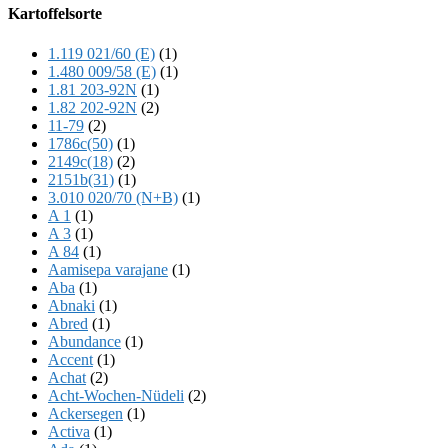
Offscreen
Kartoffelsorte
Content
1.119 021/60 (E)
(1)
1.480 009/58 (E)
(1)
1.81 203-92N
(1)
1.82 202-92N
(2)
11-79
(2)
1786c(50)
(1)
2149c(18)
(2)
2151b(31)
(1)
3.010 020/70 (N+B)
(1)
A 1
(1)
A 3
(1)
A 84
(1)
Aamisepa varajane
(1)
Aba
(1)
Abnaki
(1)
Abred
(1)
Abundance
(1)
Accent
(1)
Achat
(2)
Acht-Wochen-Nüdeli
(2)
Ackersegen
(1)
Activa
(1)