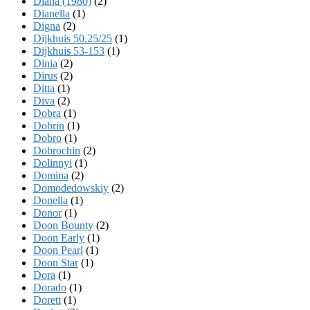
Diana (1980)
(2)
Dianella
(1)
Digna
(2)
Dijkhuis 50.25/25
(1)
Dijkhuis 53-153
(1)
Dinia
(2)
Dirus
(2)
Ditta
(1)
Diva
(2)
Dobra
(1)
Dobrin
(1)
Dobro
(1)
Dobrochin
(2)
Dolinnyi
(1)
Domina
(2)
Domodedowskiy
(2)
Donella
(1)
Donor
(1)
Doon Bounty
(2)
Doon Early
(1)
Doon Pearl
(1)
Doon Star
(1)
Dora
(1)
Dorado
(1)
Dorett
(1)