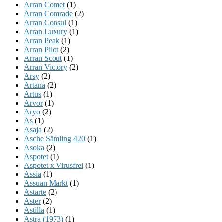
Arran Comet
(1)
Arran Comrade
(2)
Arran Consul
(1)
Arran Luxury
(1)
Arran Peak
(1)
Arran Pilot
(2)
Arran Scout
(1)
Arran Victory
(2)
Arsy
(2)
Artana
(2)
Artus
(1)
Arvor
(1)
Aryo
(2)
As
(1)
Asaja
(2)
Asche Sämling 420
(1)
Asoka
(2)
Aspotet
(1)
Aspotet x Virusfrei
(1)
Assia
(1)
Assuan Markt
(1)
Astarte
(2)
Aster
(2)
Astilla
(1)
Astra (1973)
(1)