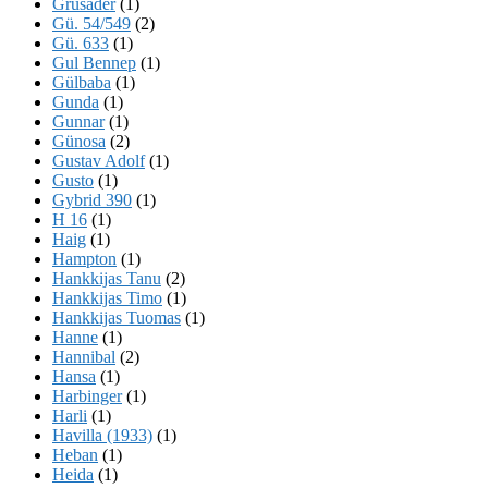
Grusader
(1)
Gü. 54/549
(2)
Gü. 633
(1)
Gul Bennep
(1)
Gülbaba
(1)
Gunda
(1)
Gunnar
(1)
Günosa
(2)
Gustav Adolf
(1)
Gusto
(1)
Gybrid 390
(1)
H 16
(1)
Haig
(1)
Hampton
(1)
Hankkijas Tanu
(2)
Hankkijas Timo
(1)
Hankkijas Tuomas
(1)
Hanne
(1)
Hannibal
(2)
Hansa
(1)
Harbinger
(1)
Harli
(1)
Havilla (1933)
(1)
Heban
(1)
Heida
(1)