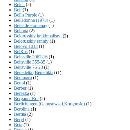
Belda
(2)
Beli
(1)
Bell's Purple
(1)
Belladonna (1973)
(1)
Belle de Fontenay
(1)
Bellona
(2)
Belorusskiy krakhmalistyi
(2)
Belorusskiy ranniy
(1)
Belovo 1013
(1)
BelRus
(1)
Beltsville 2067-16
(1)
Beltsville 355-35
(1)
Beltsville 76-23
(1)
Benedetta (Benedikta)
(1)
Benimaru
(1)
Benol
(1)
Berber
(1)
Berezka
(1)
Bergauer Rot
(2)
Berlichingen (Ganusowski,Korgonski)
(1)
Berolina
(1)
Bertita
(2)
Beryl
(1)
Beta
(1)
Beteka
(1)