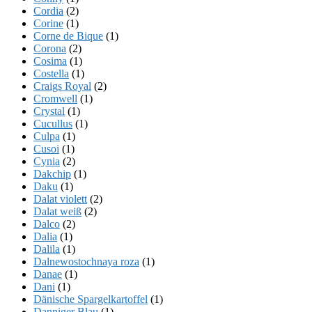
Cordia
(2)
Corine
(1)
Corne de Bique
(1)
Corona
(2)
Cosima
(1)
Costella
(1)
Craigs Royal
(2)
Cromwell
(1)
Crystal
(1)
Cucullus
(1)
Culpa
(1)
Cusoi
(1)
Cynia
(2)
Dakchip
(1)
Daku
(1)
Dalat violett
(2)
Dalat weiß
(2)
Dalco
(2)
Dalia
(1)
Dalila
(1)
Dalnewostochnaya roza
(1)
Danae
(1)
Dani
(1)
Dänische Spargelkartoffel
(1)
Danniger Blau
(1)