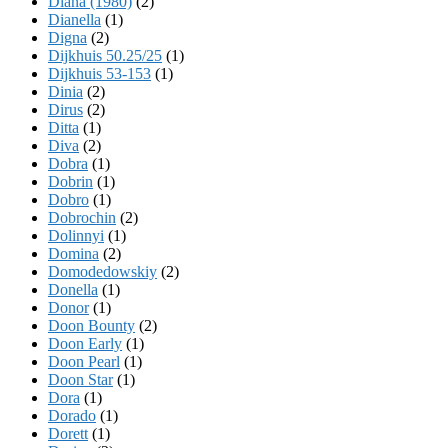
Diana (1980)
(2)
Dianella
(1)
Digna
(2)
Dijkhuis 50.25/25
(1)
Dijkhuis 53-153
(1)
Dinia
(2)
Dirus
(2)
Ditta
(1)
Diva
(2)
Dobra
(1)
Dobrin
(1)
Dobro
(1)
Dobrochin
(2)
Dolinnyi
(1)
Domina
(2)
Domodedowskiy
(2)
Donella
(1)
Donor
(1)
Doon Bounty
(2)
Doon Early
(1)
Doon Pearl
(1)
Doon Star
(1)
Dora
(1)
Dorado
(1)
Dorett
(1)