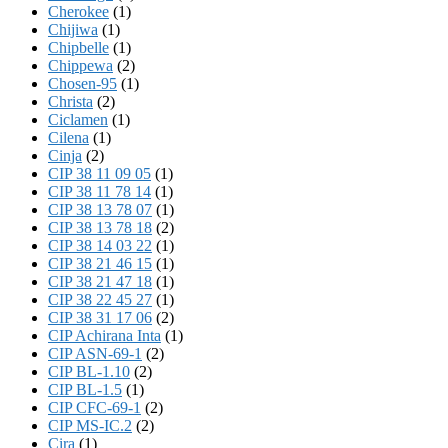
Cherokee
(1)
Chijiwa
(1)
Chipbelle
(1)
Chippewa
(2)
Chosen-95
(1)
Christa
(2)
Ciclamen
(1)
Cilena
(1)
Cinja
(2)
CIP 38 11 09 05
(1)
CIP 38 11 78 14
(1)
CIP 38 13 78 07
(1)
CIP 38 13 78 18
(2)
CIP 38 14 03 22
(1)
CIP 38 21 46 15
(1)
CIP 38 21 47 18
(1)
CIP 38 22 45 27
(1)
CIP 38 31 17 06
(2)
CIP Achirana Inta
(1)
CIP ASN-69-1
(2)
CIP BL-1.10
(2)
CIP BL-1.5
(1)
CIP CFC-69-1
(2)
CIP MS-IC.2
(2)
Cira
(1)