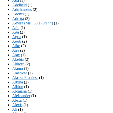
Ada
(1)
Adelheid
(1)
Admirandus
(2)
Adonis
(1)
Adretta
(2)
Advira (MPI 50.170/144)
(1)
Afra
(1)
Aga
(2)
Agria
(1)
Aguti
(2)
Aiko
(2)
Aire
(2)
Ajax
(1)
Akebia
(2)
Akkord
(2)
Alamo
(1)
Alasclear
(2)
Alaska Frostless
(1)
Albina
(2)
Albion
(1)
Alcmaria
(1)
Aleksander
(1)
Alexa
(1)
Alexis
(1)
Ali
(1)