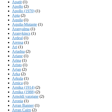
Apatit
(1)
Apollo
(2)
Apollo (1970)
(1)
Apta
(2)
Aquila
(1)
Aquila-Mutante
(1)
Aranyalma
(1)
Aranykincs
(1)
Ardeal
(1)
Arensa
(1)
Ari
(1)
Ariadna
(2)
Ariane
(1)
Arina
(1)
Aristo
(1)
Arjan
(2)
Arka
(2)
Arkula
(1)
Arnica
(1)
Arnika (1914)
(2)
Arnika (1988)
(2)
Arnoldi varajane
(2)
Aronia
(1)
Arran Banner
(1)
Arran Cairn
(2)