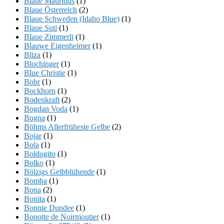
Blaue Mauritius
(1)
Blaue Österreich
(2)
Blaue Schweden (Idaho Blue)
(1)
Blaue Suti
(1)
Blaue Zimmerli
(1)
Blauwe Eigenheimer
(1)
Bliza
(1)
Blochinger
(1)
Blue Christie
(1)
Bobr
(1)
Bockhorn
(1)
Bodenkraft
(2)
Bogdan Voda
(1)
Bogna
(1)
Böhms Allerfrüheste Gelbe
(2)
Bojar
(1)
Bola
(1)
Boldogito
(1)
Bolko
(1)
Bölzigs Gelbblühende
(1)
Bomba
(1)
Bona
(2)
Bonita
(1)
Bonnie Dundee
(1)
Bonotte de Noirmoutier
(1)