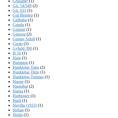
Grusader
(1)
Gü. 54/549
(2)
Gü. 633
(1)
Gul Bennep
(1)
Gülbaba
(1)
Gunda
(1)
Gunnar
(1)
Günosa
(2)
Gustav Adolf
(1)
Gusto
(1)
Gybrid 390
(1)
H 16
(1)
Haig
(1)
Hampton
(1)
Hankkijas Tanu
(2)
Hankkijas Timo
(1)
Hankkijas Tuomas
(1)
Hanne
(1)
Hannibal
(2)
Hansa
(1)
Harbinger
(1)
Harli
(1)
Havilla (1933)
(1)
Heban
(1)
Heida
(1)