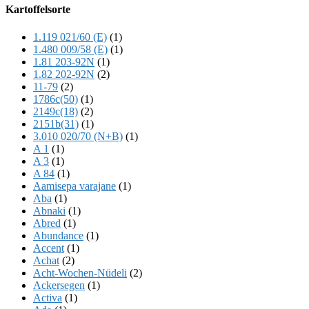
Offscreen
Kartoffelsorte
Content
1.119 021/60 (E)
(1)
1.480 009/58 (E)
(1)
1.81 203-92N
(1)
1.82 202-92N
(2)
11-79
(2)
1786c(50)
(1)
2149c(18)
(2)
2151b(31)
(1)
3.010 020/70 (N+B)
(1)
A 1
(1)
A 3
(1)
A 84
(1)
Aamisepa varajane
(1)
Aba
(1)
Abnaki
(1)
Abred
(1)
Abundance
(1)
Accent
(1)
Achat
(2)
Acht-Wochen-Nüdeli
(2)
Ackersegen
(1)
Activa
(1)