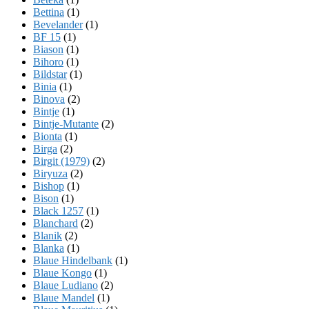
Bettina
(1)
Bevelander
(1)
BF 15
(1)
Biason
(1)
Bihoro
(1)
Bildstar
(1)
Binia
(1)
Binova
(2)
Bintje
(1)
Bintje-Mutante
(2)
Bionta
(1)
Birga
(2)
Birgit (1979)
(2)
Biryuza
(2)
Bishop
(1)
Bison
(1)
Black 1257
(1)
Blanchard
(2)
Blanik
(2)
Blanka
(1)
Blaue Hindelbank
(1)
Blaue Kongo
(1)
Blaue Ludiano
(2)
Blaue Mandel
(1)