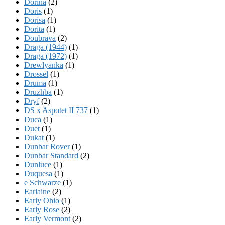
Dorina
(2)
Doris
(1)
Dorisa
(1)
Dorita
(1)
Doubrava
(2)
Draga (1944)
(1)
Draga (1972)
(1)
Drewlyanka
(1)
Drossel
(1)
Druma
(1)
Druzhba
(1)
Dryf
(2)
DS x Aspotet II 737
(1)
Duca
(1)
Duet
(1)
Dukat
(1)
Dunbar Rover
(1)
Dunbar Standard
(2)
Dunluce
(1)
Duquesa
(1)
e Schwarze
(1)
Earlaine
(2)
Early Ohio
(1)
Early Rose
(2)
Early Vermont
(2)