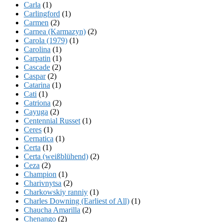
Carla
(1)
Carlingford
(1)
Carmen
(2)
Carnea (Karmazyn)
(2)
Carola (1979)
(1)
Carolina
(1)
Carpatin
(1)
Cascade
(2)
Caspar
(2)
Catarina
(1)
Cati
(1)
Catriona
(2)
Cayuga
(2)
Centennial Russet
(1)
Ceres
(1)
Cernatica
(1)
Certa
(1)
Certa (weißblühend)
(2)
Ceza
(2)
Champion
(1)
Charivnytsa
(2)
Charkowskiy ranniy
(1)
Charles Downing (Earliest of All)
(1)
Chaucha Amarilla
(2)
Chenango
(2)