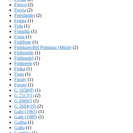
Fresco
(2)
Frezja
(2)
Friesländer
(2)
Frigga
(1)
Frila
(1)
Fringilla
(1)
Frisia
(1)
Frühbote
(1)
Frühkartoffel Prättigau (Müsli)
(2)
Frühmölle
(1)
Frühnudel
(1)
Frühperle
(1)
Früka
(1)
Fuga
(1)
Fundy
(1)
Furore
(1)
G 1658(8)
(1)
G 2517(1)
(2)
G 2660/5
(1)
G 2684(19)
(2)
Gabi (1965)
(1)
Gabi (1989)
(1)
Galina
(1)
Gallo
(1)
Gambria
(1)