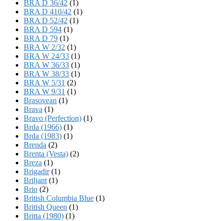
BRA D 36/42
(1)
BRA D 410/42
(1)
BRA D 52/42
(1)
BRA D 594
(1)
BRA D 79
(1)
BRA W 2/32
(1)
BRA W 24/33
(1)
BRA W 36/33
(1)
BRA W 38/33
(1)
BRA W 5/31
(2)
BRA W 9/31
(1)
Brasovean
(1)
Brava
(1)
Bravo (Perfection)
(1)
Brda (1966)
(1)
Brda (1983)
(1)
Brenda
(2)
Brenta (Vesta)
(2)
Breza
(1)
Brigadir
(1)
Briljant
(1)
Brio
(2)
British Columbia Blue
(1)
British Queen
(1)
Britta (1980)
(1)