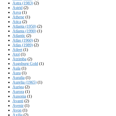
Astra (1983)
(2)
Astrid
(2)
Asva
(1)
Athene
(1)
Atica
(2)
Atlanta (1950)
(2)
Atlanta (1990)
(1)
Atlantic
(2)
Atlas (1960)
(2)
Atlas (1989)
(2)
Atleet
(1)
Atol
(1)
Atzimba
(2)
Augsburg Gold
(1)
Aula
(1)
Aura
(1)
Auralia
(1)
Aurelia (1965)
(1)
Auriga
(2)
Aurora
(1)
Ausonia
(1)
Avanti
(2)
Avenir
(1)
Avon
(1)
Axilia
(2)