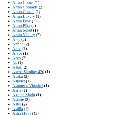
Arran Comet
(1)
Arran Comrade
(2)
Arran Consul
(1)
Arran Luxury
(1)
Arran Peak
(1)
Arran Pilot
(2)
Arran Scout
(1)
Arran Victory
(2)
Arsy
(2)
Artana
(2)
Artus
(1)
Arvor
(1)
Aryo
(2)
As
(1)
Asaja
(2)
Asche Sämling 420
(1)
Asoka
(2)
Aspotet
(1)
Aspotet x Virusfrei
(1)
Assia
(1)
Assuan Markt
(1)
Astarte
(2)
Aster
(2)
Astilla
(1)
Astra (1973)
(1)