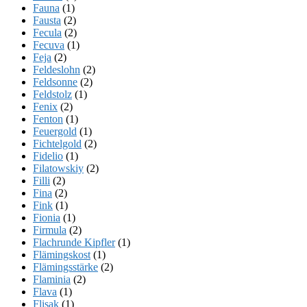
Fauna
(1)
Fausta
(2)
Fecula
(2)
Fecuva
(1)
Feja
(2)
Feldeslohn
(2)
Feldsonne
(2)
Feldstolz
(1)
Fenix
(2)
Fenton
(1)
Feuergold
(1)
Fichtelgold
(2)
Fidelio
(1)
Filatowskiy
(2)
Filli
(2)
Fina
(2)
Fink
(1)
Fionia
(1)
Firmula
(2)
Flachrunde Kipfler
(1)
Flämingskost
(1)
Flämingsstärke
(2)
Flaminia
(2)
Flava
(1)
Flisak
(1)