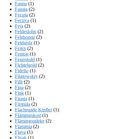
Fauna
(1)
Fausta
(2)
Fecula
(2)
Fecuva
(1)
Feja
(2)
Feldeslohn
(2)
Feldsonne
(2)
Feldstolz
(1)
Fenix
(2)
Fenton
(1)
Feuergold
(1)
Fichtelgold
(2)
Fidelio
(1)
Filatowskiy
(2)
Filli
(2)
Fina
(2)
Fink
(1)
Fionia
(1)
Firmula
(2)
Flachrunde Kipfler
(1)
Flämingskost
(1)
Flämingsstärke
(2)
Flaminia
(2)
Flava
(1)
Flisak
(1)