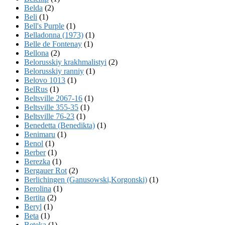
Belda
(2)
Beli
(1)
Bell's Purple
(1)
Belladonna (1973)
(1)
Belle de Fontenay
(1)
Bellona
(2)
Belorusskiy krakhmalistyi
(2)
Belorusskiy ranniy
(1)
Belovo 1013
(1)
BelRus
(1)
Beltsville 2067-16
(1)
Beltsville 355-35
(1)
Beltsville 76-23
(1)
Benedetta (Benedikta)
(1)
Benimaru
(1)
Benol
(1)
Berber
(1)
Berezka
(1)
Bergauer Rot
(2)
Berlichingen (Ganusowski,Korgonski)
(1)
Berolina
(1)
Bertita
(2)
Beryl
(1)
Beta
(1)
Beteka
(1)