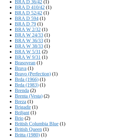
BRA D 36/42
(1)
BRA D 410/42
(1)
BRA D 52/42
(1)
BRA D 594
(1)
BRA D 79
(1)
BRA W 2/32
(1)
BRA W 24/33
(1)
BRA W 36/33
(1)
BRA W 38/33
(1)
BRA W 5/31
(2)
BRA W 9/31
(1)
Brasovean
(1)
Brava
(1)
Bravo (Perfection)
(1)
Brda (1966)
(1)
Brda (1983)
(1)
Brenda
(2)
Brenta (Vesta)
(2)
Breza
(1)
Brigadir
(1)
Briljant
(1)
Brio
(2)
British Columbia Blue
(1)
British Queen
(1)
Britta (1980)
(1)