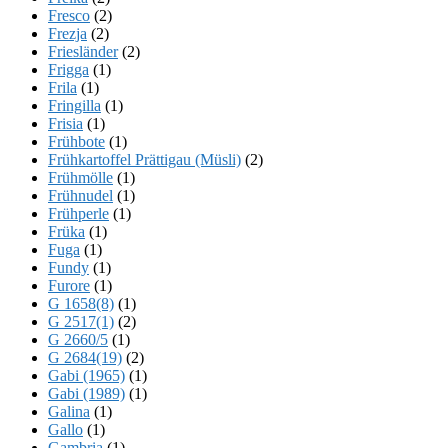
Fresco
(2)
Frezja
(2)
Friesländer
(2)
Frigga
(1)
Frila
(1)
Fringilla
(1)
Frisia
(1)
Frühbote
(1)
Frühkartoffel Prättigau (Müsli)
(2)
Frühmölle
(1)
Frühnudel
(1)
Frühperle
(1)
Früka
(1)
Fuga
(1)
Fundy
(1)
Furore
(1)
G 1658(8)
(1)
G 2517(1)
(2)
G 2660/5
(1)
G 2684(19)
(2)
Gabi (1965)
(1)
Gabi (1989)
(1)
Galina
(1)
Gallo
(1)
Gambria
(1)