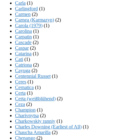
Carla
(1)
Carlingford
(1)
Carmen
(2)
Carnea (Karmazyn)
(2)
Carola (1979)
(1)
Carolina
(1)
Carpatin
(1)
Cascade
(2)
Caspar
(2)
Catarina
(1)
Cati
(1)
Catriona
(2)
Cayuga
(2)
Centennial Russet
(1)
Ceres
(1)
Cernatica
(1)
Certa
(1)
Certa (weißblühend)
(2)
Ceza
(2)
Champion
(1)
Charivnytsa
(2)
Charkowskiy ranniy
(1)
Charles Downing (Earliest of All)
(1)
Chaucha Amarilla
(2)
Chenango
(2)