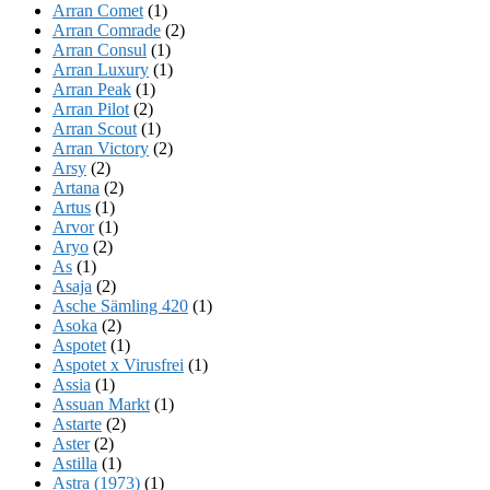
Arran Comet
(1)
Arran Comrade
(2)
Arran Consul
(1)
Arran Luxury
(1)
Arran Peak
(1)
Arran Pilot
(2)
Arran Scout
(1)
Arran Victory
(2)
Arsy
(2)
Artana
(2)
Artus
(1)
Arvor
(1)
Aryo
(2)
As
(1)
Asaja
(2)
Asche Sämling 420
(1)
Asoka
(2)
Aspotet
(1)
Aspotet x Virusfrei
(1)
Assia
(1)
Assuan Markt
(1)
Astarte
(2)
Aster
(2)
Astilla
(1)
Astra (1973)
(1)