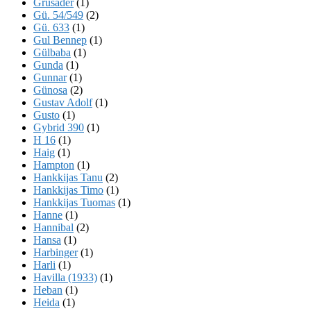
Grusader
(1)
Gü. 54/549
(2)
Gü. 633
(1)
Gul Bennep
(1)
Gülbaba
(1)
Gunda
(1)
Gunnar
(1)
Günosa
(2)
Gustav Adolf
(1)
Gusto
(1)
Gybrid 390
(1)
H 16
(1)
Haig
(1)
Hampton
(1)
Hankkijas Tanu
(2)
Hankkijas Timo
(1)
Hankkijas Tuomas
(1)
Hanne
(1)
Hannibal
(2)
Hansa
(1)
Harbinger
(1)
Harli
(1)
Havilla (1933)
(1)
Heban
(1)
Heida
(1)