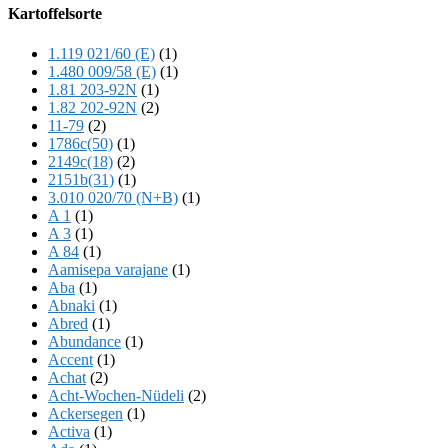
Offscreen
Kartoffelsorte
Content
1.119 021/60 (E)
(1)
1.480 009/58 (E)
(1)
1.81 203-92N
(1)
1.82 202-92N
(2)
11-79
(2)
1786c(50)
(1)
2149c(18)
(2)
2151b(31)
(1)
3.010 020/70 (N+B)
(1)
A 1
(1)
A 3
(1)
A 84
(1)
Aamisepa varajane
(1)
Aba
(1)
Abnaki
(1)
Abred
(1)
Abundance
(1)
Accent
(1)
Achat
(2)
Acht-Wochen-Nüdeli
(2)
Ackersegen
(1)
Activa
(1)