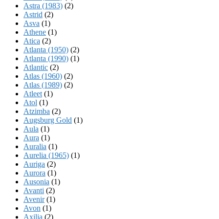
Astra (1983)
(2)
Astrid
(2)
Asva
(1)
Athene
(1)
Atica
(2)
Atlanta (1950)
(2)
Atlanta (1990)
(1)
Atlantic
(2)
Atlas (1960)
(2)
Atlas (1989)
(2)
Atleet
(1)
Atol
(1)
Atzimba
(2)
Augsburg Gold
(1)
Aula
(1)
Aura
(1)
Auralia
(1)
Aurelia (1965)
(1)
Auriga
(2)
Aurora
(1)
Ausonia
(1)
Avanti
(2)
Avenir
(1)
Avon
(1)
Axilia
(2)