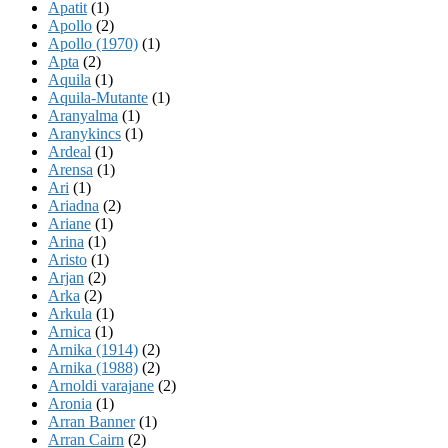
Apatit
(1)
Apollo
(2)
Apollo (1970)
(1)
Apta
(2)
Aquila
(1)
Aquila-Mutante
(1)
Aranyalma
(1)
Aranykincs
(1)
Ardeal
(1)
Arensa
(1)
Ari
(1)
Ariadna
(2)
Ariane
(1)
Arina
(1)
Aristo
(1)
Arjan
(2)
Arka
(2)
Arkula
(1)
Arnica
(1)
Arnika (1914)
(2)
Arnika (1988)
(2)
Arnoldi varajane
(2)
Aronia
(1)
Arran Banner
(1)
Arran Cairn
(2)