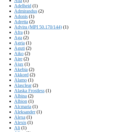
Ada
(1)
Adelheid
(1)
Admirandus
(2)
Adonis
(1)
Adretta
(2)
Advira (MPI 50.170/144)
(1)
Afra
(1)
Aga
(2)
Agria
(1)
Aguti
(2)
Aiko
(2)
Aire
(2)
Ajax
(1)
Akebia
(2)
Akkord
(2)
Alamo
(1)
Alasclear
(2)
Alaska Frostless
(1)
Albina
(2)
Albion
(1)
Alcmaria
(1)
Aleksander
(1)
Alexa
(1)
Alexis
(1)
Ali
(1)