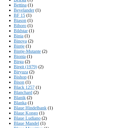
Bettina
(1)
Bevelander
(1)
BF 15
(1)
Biason
(1)
Bihoro
(1)
Bildstar
(1)
Binia
(1)
Binova
(2)
Bintje
(1)
Bintje-Mutante
(2)
Bionta
(1)
Birga
(2)
Birgit (1979)
(2)
Biryuza
(2)
Bishop
(1)
Bison
(1)
Black 1257
(1)
Blanchard
(2)
Blanik
(2)
Blanka
(1)
Blaue Hindelbank
(1)
Blaue Kongo
(1)
Blaue Ludiano
(2)
Blaue Mandel
(1)