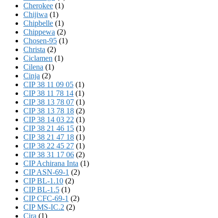
Cherokee
(1)
Chijiwa
(1)
Chipbelle
(1)
Chippewa
(2)
Chosen-95
(1)
Christa
(2)
Ciclamen
(1)
Cilena
(1)
Cinja
(2)
CIP 38 11 09 05
(1)
CIP 38 11 78 14
(1)
CIP 38 13 78 07
(1)
CIP 38 13 78 18
(2)
CIP 38 14 03 22
(1)
CIP 38 21 46 15
(1)
CIP 38 21 47 18
(1)
CIP 38 22 45 27
(1)
CIP 38 31 17 06
(2)
CIP Achirana Inta
(1)
CIP ASN-69-1
(2)
CIP BL-1.10
(2)
CIP BL-1.5
(1)
CIP CFC-69-1
(2)
CIP MS-IC.2
(2)
Cira
(1)