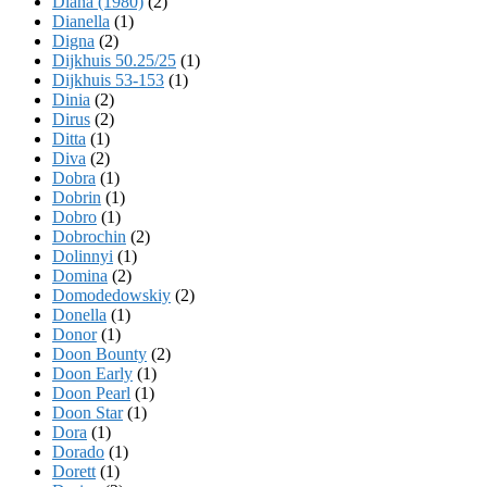
Diana (1980)
(2)
Dianella
(1)
Digna
(2)
Dijkhuis 50.25/25
(1)
Dijkhuis 53-153
(1)
Dinia
(2)
Dirus
(2)
Ditta
(1)
Diva
(2)
Dobra
(1)
Dobrin
(1)
Dobro
(1)
Dobrochin
(2)
Dolinnyi
(1)
Domina
(2)
Domodedowskiy
(2)
Donella
(1)
Donor
(1)
Doon Bounty
(2)
Doon Early
(1)
Doon Pearl
(1)
Doon Star
(1)
Dora
(1)
Dorado
(1)
Dorett
(1)