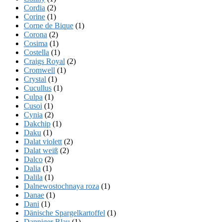
Cordia
(2)
Corine
(1)
Corne de Bique
(1)
Corona
(2)
Cosima
(1)
Costella
(1)
Craigs Royal
(2)
Cromwell
(1)
Crystal
(1)
Cucullus
(1)
Culpa
(1)
Cusoi
(1)
Cynia
(2)
Dakchip
(1)
Daku
(1)
Dalat violett
(2)
Dalat weiß
(2)
Dalco
(2)
Dalia
(1)
Dalila
(1)
Dalnewostochnaya roza
(1)
Danae
(1)
Dani
(1)
Dänische Spargelkartoffel
(1)
Danniger Blau
(1)