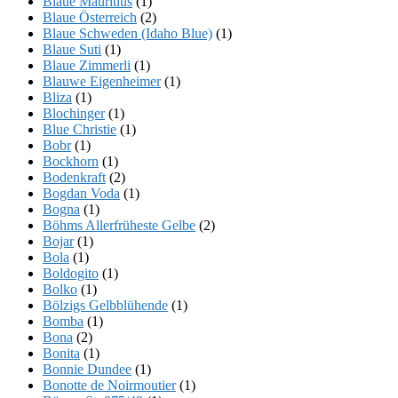
Blaue Mauritius
(1)
Blaue Österreich
(2)
Blaue Schweden (Idaho Blue)
(1)
Blaue Suti
(1)
Blaue Zimmerli
(1)
Blauwe Eigenheimer
(1)
Bliza
(1)
Blochinger
(1)
Blue Christie
(1)
Bobr
(1)
Bockhorn
(1)
Bodenkraft
(2)
Bogdan Voda
(1)
Bogna
(1)
Böhms Allerfrüheste Gelbe
(2)
Bojar
(1)
Bola
(1)
Boldogito
(1)
Bolko
(1)
Bölzigs Gelbblühende
(1)
Bomba
(1)
Bona
(2)
Bonita
(1)
Bonnie Dundee
(1)
Bonotte de Noirmoutier
(1)