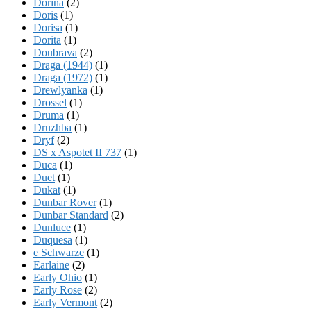
Dorina
(2)
Doris
(1)
Dorisa
(1)
Dorita
(1)
Doubrava
(2)
Draga (1944)
(1)
Draga (1972)
(1)
Drewlyanka
(1)
Drossel
(1)
Druma
(1)
Druzhba
(1)
Dryf
(2)
DS x Aspotet II 737
(1)
Duca
(1)
Duet
(1)
Dukat
(1)
Dunbar Rover
(1)
Dunbar Standard
(2)
Dunluce
(1)
Duquesa
(1)
e Schwarze
(1)
Earlaine
(2)
Early Ohio
(1)
Early Rose
(2)
Early Vermont
(2)