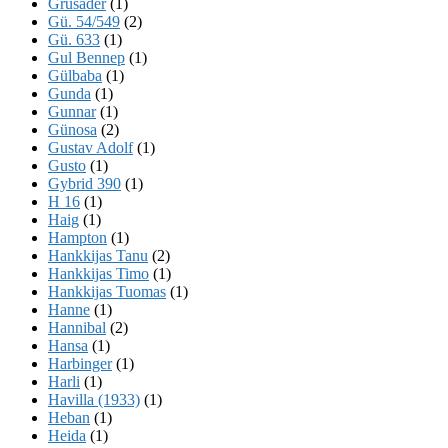
Grusader
(1)
Gü. 54/549
(2)
Gü. 633
(1)
Gul Bennep
(1)
Gülbaba
(1)
Gunda
(1)
Gunnar
(1)
Günosa
(2)
Gustav Adolf
(1)
Gusto
(1)
Gybrid 390
(1)
H 16
(1)
Haig
(1)
Hampton
(1)
Hankkijas Tanu
(2)
Hankkijas Timo
(1)
Hankkijas Tuomas
(1)
Hanne
(1)
Hannibal
(2)
Hansa
(1)
Harbinger
(1)
Harli
(1)
Havilla (1933)
(1)
Heban
(1)
Heida
(1)