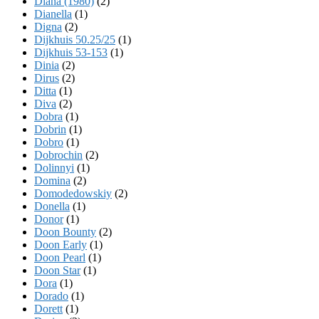
Diana (1980)
(2)
Dianella
(1)
Digna
(2)
Dijkhuis 50.25/25
(1)
Dijkhuis 53-153
(1)
Dinia
(2)
Dirus
(2)
Ditta
(1)
Diva
(2)
Dobra
(1)
Dobrin
(1)
Dobro
(1)
Dobrochin
(2)
Dolinnyi
(1)
Domina
(2)
Domodedowskiy
(2)
Donella
(1)
Donor
(1)
Doon Bounty
(2)
Doon Early
(1)
Doon Pearl
(1)
Doon Star
(1)
Dora
(1)
Dorado
(1)
Dorett
(1)