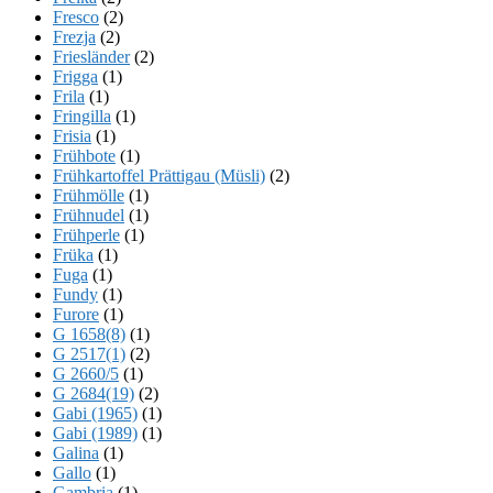
Fresco
(2)
Frezja
(2)
Friesländer
(2)
Frigga
(1)
Frila
(1)
Fringilla
(1)
Frisia
(1)
Frühbote
(1)
Frühkartoffel Prättigau (Müsli)
(2)
Frühmölle
(1)
Frühnudel
(1)
Frühperle
(1)
Früka
(1)
Fuga
(1)
Fundy
(1)
Furore
(1)
G 1658(8)
(1)
G 2517(1)
(2)
G 2660/5
(1)
G 2684(19)
(2)
Gabi (1965)
(1)
Gabi (1989)
(1)
Galina
(1)
Gallo
(1)
Gambria
(1)