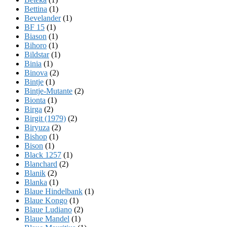
Bettina
(1)
Bevelander
(1)
BF 15
(1)
Biason
(1)
Bihoro
(1)
Bildstar
(1)
Binia
(1)
Binova
(2)
Bintje
(1)
Bintje-Mutante
(2)
Bionta
(1)
Birga
(2)
Birgit (1979)
(2)
Biryuza
(2)
Bishop
(1)
Bison
(1)
Black 1257
(1)
Blanchard
(2)
Blanik
(2)
Blanka
(1)
Blaue Hindelbank
(1)
Blaue Kongo
(1)
Blaue Ludiano
(2)
Blaue Mandel
(1)