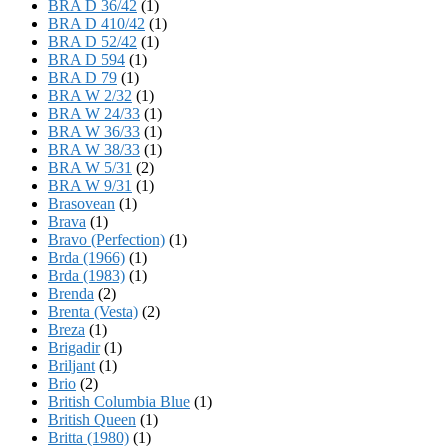
BRA D 36/42
(1)
BRA D 410/42
(1)
BRA D 52/42
(1)
BRA D 594
(1)
BRA D 79
(1)
BRA W 2/32
(1)
BRA W 24/33
(1)
BRA W 36/33
(1)
BRA W 38/33
(1)
BRA W 5/31
(2)
BRA W 9/31
(1)
Brasovean
(1)
Brava
(1)
Bravo (Perfection)
(1)
Brda (1966)
(1)
Brda (1983)
(1)
Brenda
(2)
Brenta (Vesta)
(2)
Breza
(1)
Brigadir
(1)
Briljant
(1)
Brio
(2)
British Columbia Blue
(1)
British Queen
(1)
Britta (1980)
(1)