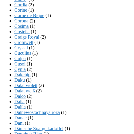
Cordia
(2)
Corine
(1)
Corne de Bique
(1)
Corona
(2)
Cosima
(1)
Costella
(1)
Craigs Royal
(2)
Cromwell
(1)
Crystal
(1)
Cucullus
(1)
Culpa
(1)
Cusoi
(1)
Cynia
(2)
Dakchip
(1)
Daku
(1)
Dalat violett
(2)
Dalat weiß
(2)
Dalco
(2)
Dalia
(1)
Dalila
(1)
Dalnewostochnaya roza
(1)
Danae
(1)
Dani
(1)
Dänische Spargelkartoffel
(1)
Danniger Blau
(1)