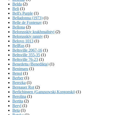
Belda
(2)
Beli
(1)
Bell's Purple
(1)
Belladonna (1973)
(1)
Belle de Fontenay
(1)
Bellona
(2)
Belorusskiy krakhmalistyi
(2)
Belorusskiy ranniy
(1)
Belovo 1013
(1)
BelRus
(1)
Beltsville 2067-16
(1)
Beltsville 355-35
(1)
Beltsville 76-23
(1)
Benedetta (Benedikta)
(1)
Benimaru
(1)
Benol
(1)
Berber
(1)
Berezka
(1)
Bergauer Rot
(2)
Berlichingen (Ganusowski,Korgonski)
(1)
Berolina
(1)
Bertita
(2)
Beryl
(1)
Beta
(1)
Beteka
(1)