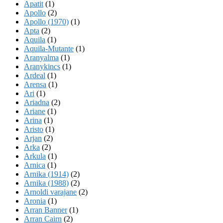
Apatit
(1)
Apollo
(2)
Apollo (1970)
(1)
Apta
(2)
Aquila
(1)
Aquila-Mutante
(1)
Aranyalma
(1)
Aranykincs
(1)
Ardeal
(1)
Arensa
(1)
Ari
(1)
Ariadna
(2)
Ariane
(1)
Arina
(1)
Aristo
(1)
Arjan
(2)
Arka
(2)
Arkula
(1)
Arnica
(1)
Arnika (1914)
(2)
Arnika (1988)
(2)
Arnoldi varajane
(2)
Aronia
(1)
Arran Banner
(1)
Arran Cairn
(2)