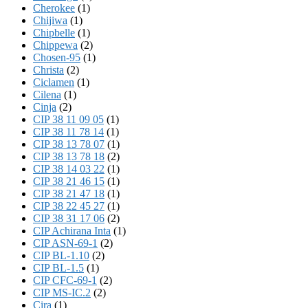
Cherokee
(1)
Chijiwa
(1)
Chipbelle
(1)
Chippewa
(2)
Chosen-95
(1)
Christa
(2)
Ciclamen
(1)
Cilena
(1)
Cinja
(2)
CIP 38 11 09 05
(1)
CIP 38 11 78 14
(1)
CIP 38 13 78 07
(1)
CIP 38 13 78 18
(2)
CIP 38 14 03 22
(1)
CIP 38 21 46 15
(1)
CIP 38 21 47 18
(1)
CIP 38 22 45 27
(1)
CIP 38 31 17 06
(2)
CIP Achirana Inta
(1)
CIP ASN-69-1
(2)
CIP BL-1.10
(2)
CIP BL-1.5
(1)
CIP CFC-69-1
(2)
CIP MS-IC.2
(2)
Cira
(1)