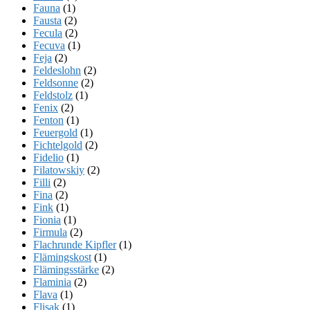
Fauna
(1)
Fausta
(2)
Fecula
(2)
Fecuva
(1)
Feja
(2)
Feldeslohn
(2)
Feldsonne
(2)
Feldstolz
(1)
Fenix
(2)
Fenton
(1)
Feuergold
(1)
Fichtelgold
(2)
Fidelio
(1)
Filatowskiy
(2)
Filli
(2)
Fina
(2)
Fink
(1)
Fionia
(1)
Firmula
(2)
Flachrunde Kipfler
(1)
Flämingskost
(1)
Flämingsstärke
(2)
Flaminia
(2)
Flava
(1)
Flisak
(1)