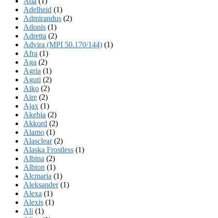
Ada
(1)
Adelheid
(1)
Admirandus
(2)
Adonis
(1)
Adretta
(2)
Advira (MPI 50.170/144)
(1)
Afra
(1)
Aga
(2)
Agria
(1)
Aguti
(2)
Aiko
(2)
Aire
(2)
Ajax
(1)
Akebia
(2)
Akkord
(2)
Alamo
(1)
Alasclear
(2)
Alaska Frostless
(1)
Albina
(2)
Albion
(1)
Alcmaria
(1)
Aleksander
(1)
Alexa
(1)
Alexis
(1)
Ali
(1)