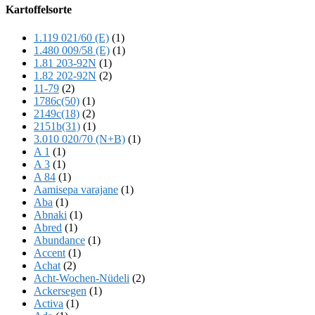
Offscreen
Kartoffelsorte
Content
1.119 021/60 (E)
(1)
1.480 009/58 (E)
(1)
1.81 203-92N
(1)
1.82 202-92N
(2)
11-79
(2)
1786c(50)
(1)
2149c(18)
(2)
2151b(31)
(1)
3.010 020/70 (N+B)
(1)
A 1
(1)
A 3
(1)
A 84
(1)
Aamisepa varajane
(1)
Aba
(1)
Abnaki
(1)
Abred
(1)
Abundance
(1)
Accent
(1)
Achat
(2)
Acht-Wochen-Nüdeli
(2)
Ackersegen
(1)
Activa
(1)