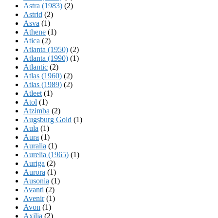
Astra (1983)
(2)
Astrid
(2)
Asva
(1)
Athene
(1)
Atica
(2)
Atlanta (1950)
(2)
Atlanta (1990)
(1)
Atlantic
(2)
Atlas (1960)
(2)
Atlas (1989)
(2)
Atleet
(1)
Atol
(1)
Atzimba
(2)
Augsburg Gold
(1)
Aula
(1)
Aura
(1)
Auralia
(1)
Aurelia (1965)
(1)
Auriga
(2)
Aurora
(1)
Ausonia
(1)
Avanti
(2)
Avenir
(1)
Avon
(1)
Axilia
(2)