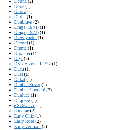
Dorina
(2)
Doris
(1)
Dorisa
(1)
Dorita
(1)
Doubrava
(2)
Draga (1944)
(1)
Draga (1972)
(1)
Drewlyanka
(1)
Drossel
(1)
Druma
(1)
Druzhba
(1)
Dryf
(2)
DS x Aspotet II 737
(1)
Duca
(1)
Duet
(1)
Dukat
(1)
Dunbar Rover
(1)
Dunbar Standard
(2)
Dunluce
(1)
Duquesa
(1)
e Schwarze
(1)
Earlaine
(2)
Early Ohio
(1)
Early Rose
(2)
Early Vermont
(2)