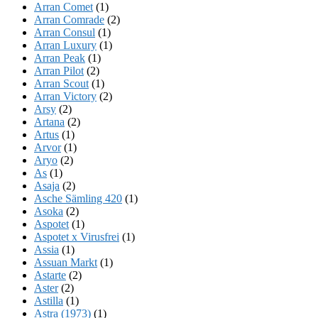
Arran Comet
(1)
Arran Comrade
(2)
Arran Consul
(1)
Arran Luxury
(1)
Arran Peak
(1)
Arran Pilot
(2)
Arran Scout
(1)
Arran Victory
(2)
Arsy
(2)
Artana
(2)
Artus
(1)
Arvor
(1)
Aryo
(2)
As
(1)
Asaja
(2)
Asche Sämling 420
(1)
Asoka
(2)
Aspotet
(1)
Aspotet x Virusfrei
(1)
Assia
(1)
Assuan Markt
(1)
Astarte
(2)
Aster
(2)
Astilla
(1)
Astra (1973)
(1)