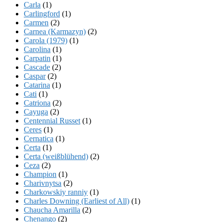
Carla
(1)
Carlingford
(1)
Carmen
(2)
Carnea (Karmazyn)
(2)
Carola (1979)
(1)
Carolina
(1)
Carpatin
(1)
Cascade
(2)
Caspar
(2)
Catarina
(1)
Cati
(1)
Catriona
(2)
Cayuga
(2)
Centennial Russet
(1)
Ceres
(1)
Cernatica
(1)
Certa
(1)
Certa (weißblühend)
(2)
Ceza
(2)
Champion
(1)
Charivnytsa
(2)
Charkowskiy ranniy
(1)
Charles Downing (Earliest of All)
(1)
Chaucha Amarilla
(2)
Chenango
(2)