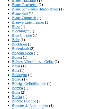
Blaue Mauritius
(1)
Blaue Österreich
(2)
Blaue Schweden (Idaho Blue)
(1)
Blaue Suti
(1)
Blaue Zimmerli
(1)
Blauwe Eigenheimer
(1)
Bliza
(1)
Blochinger
(1)
Blue Christie
(1)
Bobr
(1)
Bockhorn
(1)
Bodenkraft
(2)
Bogdan Voda
(1)
Bogna
(1)
Böhms Allerfrüheste Gelbe
(2)
Bojar
(1)
Bola
(1)
Boldogito
(1)
Bolko
(1)
Bölzigs Gelbblühende
(1)
Bomba
(1)
Bona
(2)
Bonita
(1)
Bonnie Dundee
(1)
Bonotte de Noirmoutier
(1)