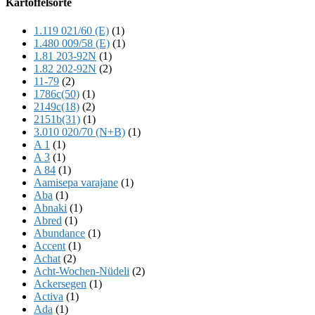
Kartoffelsorte
Content
1.119 021/60 (E)
(1)
1.480 009/58 (E)
(1)
1.81 203-92N
(1)
1.82 202-92N
(2)
11-79
(2)
1786c(50)
(1)
2149c(18)
(2)
2151b(31)
(1)
3.010 020/70 (N+B)
(1)
A 1
(1)
A 3
(1)
A 84
(1)
Aamisepa varajane
(1)
Aba
(1)
Abnaki
(1)
Abred
(1)
Abundance
(1)
Accent
(1)
Achat
(2)
Acht-Wochen-Nüdeli
(2)
Ackersegen
(1)
Activa
(1)
Ada
(1)