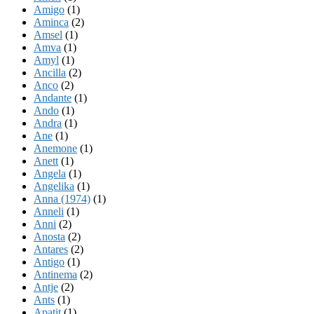
Amigo
(1)
Aminca
(2)
Amsel
(1)
Amva
(1)
Amyl
(1)
Ancilla
(2)
Anco
(2)
Andante
(1)
Ando
(1)
Andra
(1)
Ane
(1)
Anemone
(1)
Anett
(1)
Angela
(1)
Angelika
(1)
Anna (1974)
(1)
Anneli
(1)
Anni
(2)
Anosta
(2)
Antares
(2)
Antigo
(1)
Antinema
(2)
Antje
(2)
Ants
(1)
Apatit
(1)