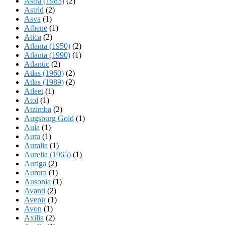
Astra (1983)
(2)
Astrid
(2)
Asva
(1)
Athene
(1)
Atica
(2)
Atlanta (1950)
(2)
Atlanta (1990)
(1)
Atlantic
(2)
Atlas (1960)
(2)
Atlas (1989)
(2)
Atleet
(1)
Atol
(1)
Atzimba
(2)
Augsburg Gold
(1)
Aula
(1)
Aura
(1)
Auralia
(1)
Aurelia (1965)
(1)
Auriga
(2)
Aurora
(1)
Ausonia
(1)
Avanti
(2)
Avenir
(1)
Avon
(1)
Axilia
(2)