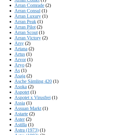
Arran Comrade
(2)
Arran Consul
(1)
Arran Luxury
(1)
Arran Peak
(1)
Arran Pilot
(2)
Arran Scout
(1)
Arran Victory
(2)
Arsy
(2)
Artana
(2)
Artus
(1)
Arvor
(1)
Aryo
(2)
As
(1)
Asaja
(2)
Asche Sämling 420
(1)
Asoka
(2)
Aspotet
(1)
Aspotet x Virusfrei
(1)
Assia
(1)
Assuan Markt
(1)
Astarte
(2)
Aster
(2)
Astilla
(1)
Astra (1973)
(1)