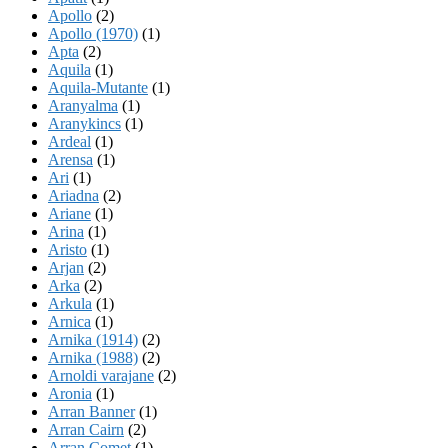
Apollo
(2)
Apollo (1970)
(1)
Apta
(2)
Aquila
(1)
Aquila-Mutante
(1)
Aranyalma
(1)
Aranykincs
(1)
Ardeal
(1)
Arensa
(1)
Ari
(1)
Ariadna
(2)
Ariane
(1)
Arina
(1)
Aristo
(1)
Arjan
(2)
Arka
(2)
Arkula
(1)
Arnica
(1)
Arnika (1914)
(2)
Arnika (1988)
(2)
Arnoldi varajane
(2)
Aronia
(1)
Arran Banner
(1)
Arran Cairn
(2)
Arran Comet
(1)