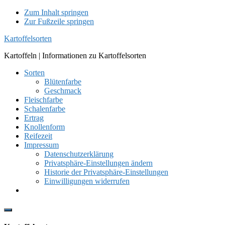
Zum Inhalt springen
Zur Fußzeile springen
Kartoffelsorten
Kartoffeln | Informationen zu Kartoffelsorten
Sorten
Blütenfarbe
Geschmack
Fleischfarbe
Schalenfarbe
Ertrag
Knollenform
Reifezeit
Impressum
Datenschutzerklärung
Privatsphäre-Einstellungen ändern
Historie der Privatsphäre-Einstellungen
Einwilligungen widerrufen
Show
Offscreen