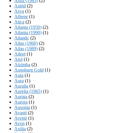
Astra (1983)
(2)
Astrid
(2)
Asva
(1)
Athene
(1)
Atica
(2)
Atlanta (1950)
(2)
Atlanta (1990)
(1)
Atlantic
(2)
Atlas (1960)
(2)
Atlas (1989)
(2)
Atleet
(1)
Atol
(1)
Atzimba
(2)
Augsburg Gold
(1)
Aula
(1)
Aura
(1)
Auralia
(1)
Aurelia (1965)
(1)
Auriga
(2)
Aurora
(1)
Ausonia
(1)
Avanti
(2)
Avenir
(1)
Avon
(1)
Axilia
(2)