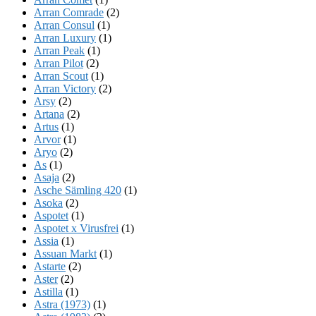
Arran Comrade
(2)
Arran Consul
(1)
Arran Luxury
(1)
Arran Peak
(1)
Arran Pilot
(2)
Arran Scout
(1)
Arran Victory
(2)
Arsy
(2)
Artana
(2)
Artus
(1)
Arvor
(1)
Aryo
(2)
As
(1)
Asaja
(2)
Asche Sämling 420
(1)
Asoka
(2)
Aspotet
(1)
Aspotet x Virusfrei
(1)
Assia
(1)
Assuan Markt
(1)
Astarte
(2)
Aster
(2)
Astilla
(1)
Astra (1973)
(1)