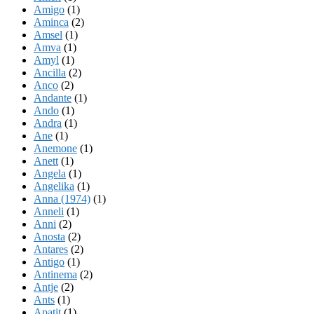
Amigo
(1)
Aminca
(2)
Amsel
(1)
Amva
(1)
Amyl
(1)
Ancilla
(2)
Anco
(2)
Andante
(1)
Ando
(1)
Andra
(1)
Ane
(1)
Anemone
(1)
Anett
(1)
Angela
(1)
Angelika
(1)
Anna (1974)
(1)
Anneli
(1)
Anni
(2)
Anosta
(2)
Antares
(2)
Antigo
(1)
Antinema
(2)
Antje
(2)
Ants
(1)
Apatit
(1)