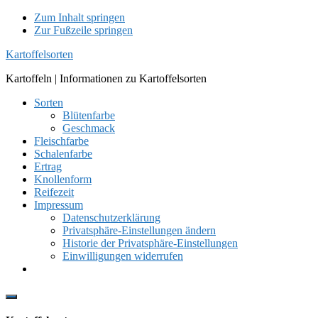
Zum Inhalt springen
Zur Fußzeile springen
Kartoffelsorten
Kartoffeln | Informationen zu Kartoffelsorten
Sorten
Blütenfarbe
Geschmack
Fleischfarbe
Schalenfarbe
Ertrag
Knollenform
Reifezeit
Impressum
Datenschutzerklärung
Privatsphäre-Einstellungen ändern
Historie der Privatsphäre-Einstellungen
Einwilligungen widerrufen
Show
Offscreen