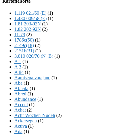
Kartoffelsorte
Content
1.119 021/60 (E)
(1)
1.480 009/58 (E)
(1)
1.81 203-92N
(1)
1.82 202-92N
(2)
11-79
(2)
1786c(50)
(1)
2149c(18)
(2)
2151b(31)
(1)
3.010 020/70 (N+B)
(1)
A 1
(1)
A 3
(1)
A 84
(1)
Aamisepa varajane
(1)
Aba
(1)
Abnaki
(1)
Abred
(1)
Abundance
(1)
Accent
(1)
Achat
(2)
Acht-Wochen-Nüdeli
(2)
Ackersegen
(1)
Activa
(1)
Ada
(1)