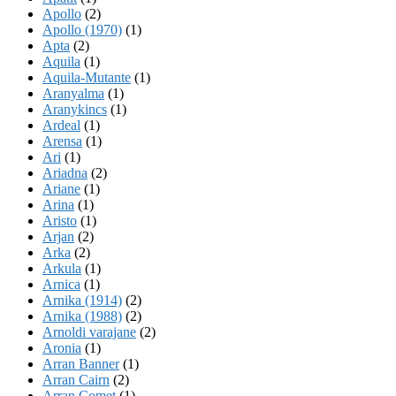
Apollo
(2)
Apollo (1970)
(1)
Apta
(2)
Aquila
(1)
Aquila-Mutante
(1)
Aranyalma
(1)
Aranykincs
(1)
Ardeal
(1)
Arensa
(1)
Ari
(1)
Ariadna
(2)
Ariane
(1)
Arina
(1)
Aristo
(1)
Arjan
(2)
Arka
(2)
Arkula
(1)
Arnica
(1)
Arnika (1914)
(2)
Arnika (1988)
(2)
Arnoldi varajane
(2)
Aronia
(1)
Arran Banner
(1)
Arran Cairn
(2)
Arran Comet
(1)