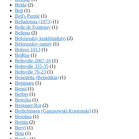
Belda
(2)
Beli
(1)
Bell's Purple
(1)
Belladonna (1973)
(1)
Belle de Fontenay
(1)
Bellona
(2)
Belorusskiy krakhmalistyi
(2)
Belorusskiy ranniy
(1)
Belovo 1013
(1)
BelRus
(1)
Beltsville 2067-16
(1)
Beltsville 355-35
(1)
Beltsville 76-23
(1)
Benedetta (Benedikta)
(1)
Benimaru
(1)
Benol
(1)
Berber
(1)
Berezka
(1)
Bergauer Rot
(2)
Berlichingen (Ganusowski,Korgonski)
(1)
Berolina
(1)
Bertita
(2)
Beryl
(1)
Beta
(1)
Beteka
(1)