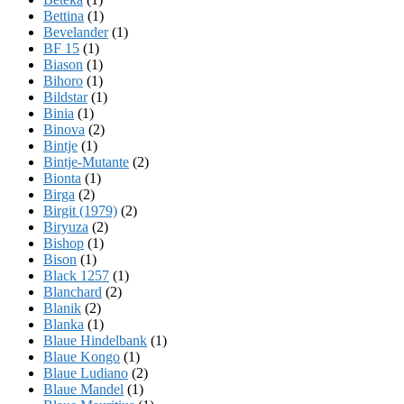
Bettina
(1)
Bevelander
(1)
BF 15
(1)
Biason
(1)
Bihoro
(1)
Bildstar
(1)
Binia
(1)
Binova
(2)
Bintje
(1)
Bintje-Mutante
(2)
Bionta
(1)
Birga
(2)
Birgit (1979)
(2)
Biryuza
(2)
Bishop
(1)
Bison
(1)
Black 1257
(1)
Blanchard
(2)
Blanik
(2)
Blanka
(1)
Blaue Hindelbank
(1)
Blaue Kongo
(1)
Blaue Ludiano
(2)
Blaue Mandel
(1)