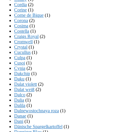
Cordia
(2)
Corine
(1)
Corne de Bique
(1)
Corona
(2)
Cosima
(1)
Costella
(1)
Craigs Royal
(2)
Cromwell
(1)
Crystal
(1)
Cucullus
(1)
Culpa
(1)
Cusoi
(1)
Cynia
(2)
Dakchip
(1)
Daku
(1)
Dalat violett
(2)
Dalat weiß
(2)
Dalco
(2)
Dalia
(1)
Dalila
(1)
Dalnewostochnaya roza
(1)
Danae
(1)
Dani
(1)
Dänische Spargelkartoffel
(1)
Danniger Blau
(1)