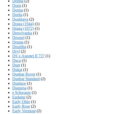
Dorina
(2)
Doris
(1)
Dorisa
(1)
Dorita
(1)
Doubrava
(2)
Draga (1944)
(1)
Draga (1972)
(1)
Drewlyanka
(1)
Drossel
(1)
Druma
(1)
Druzhba
(1)
Dryf
(2)
DS x Aspotet II 737
(1)
Duca
(1)
Duet
(1)
Dukat
(1)
Dunbar Rover
(1)
Dunbar Standard
(2)
Dunluce
(1)
Duquesa
(1)
e Schwarze
(1)
Earlaine
(2)
Early Ohio
(1)
Early Rose
(2)
Early Vermont
(2)