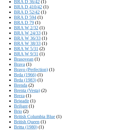
BRA D 36/42
(1)
BRA D 410/42
(1)
BRA D 52/42
(1)
BRA D 594
(1)
BRA D 79
(1)
BRA W 2/32
(1)
BRA W 24/33
(1)
BRA W 36/33
(1)
BRA W 38/33
(1)
BRA W 5/31
(2)
BRA W 9/31
(1)
Brasovean
(1)
Brava
(1)
Bravo (Perfection)
(1)
Brda (1966)
(1)
Brda (1983)
(1)
Brenda
(2)
Brenta (Vesta)
(2)
Breza
(1)
Brigadir
(1)
Briljant
(1)
Brio
(2)
British Columbia Blue
(1)
British Queen
(1)
Britta (1980)
(1)