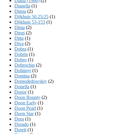
Diana (1980)
(2)
Dianella
(1)
Digna
(2)
Dijkhuis 50.25/25
(1)
Dijkhuis 53-153
(1)
Dinia
(2)
Dirus
(2)
Ditta
(1)
Diva
(2)
Dobra
(1)
Dobrin
(1)
Dobro
(1)
Dobrochin
(2)
Dolinnyi
(1)
Domina
(2)
Domodedowskiy
(2)
Donella
(1)
Donor
(1)
Doon Bounty
(2)
Doon Early
(1)
Doon Pearl
(1)
Doon Star
(1)
Dora
(1)
Dorado
(1)
Dorett
(1)