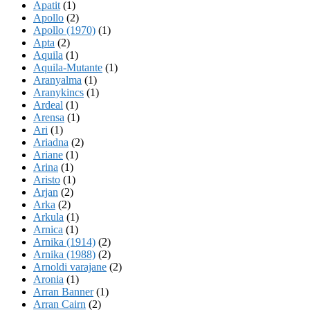
Apatit
(1)
Apollo
(2)
Apollo (1970)
(1)
Apta
(2)
Aquila
(1)
Aquila-Mutante
(1)
Aranyalma
(1)
Aranykincs
(1)
Ardeal
(1)
Arensa
(1)
Ari
(1)
Ariadna
(2)
Ariane
(1)
Arina
(1)
Aristo
(1)
Arjan
(2)
Arka
(2)
Arkula
(1)
Arnica
(1)
Arnika (1914)
(2)
Arnika (1988)
(2)
Arnoldi varajane
(2)
Aronia
(1)
Arran Banner
(1)
Arran Cairn
(2)