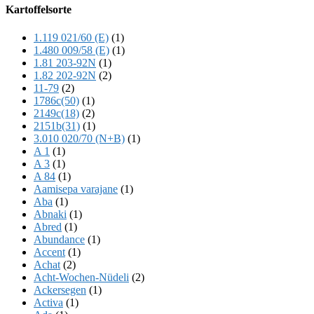
Offscreen
Kartoffelsorte
Content
1.119 021/60 (E)
(1)
1.480 009/58 (E)
(1)
1.81 203-92N
(1)
1.82 202-92N
(2)
11-79
(2)
1786c(50)
(1)
2149c(18)
(2)
2151b(31)
(1)
3.010 020/70 (N+B)
(1)
A 1
(1)
A 3
(1)
A 84
(1)
Aamisepa varajane
(1)
Aba
(1)
Abnaki
(1)
Abred
(1)
Abundance
(1)
Accent
(1)
Achat
(2)
Acht-Wochen-Nüdeli
(2)
Ackersegen
(1)
Activa
(1)