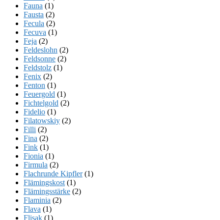
Fauna
(1)
Fausta
(2)
Fecula
(2)
Fecuva
(1)
Feja
(2)
Feldeslohn
(2)
Feldsonne
(2)
Feldstolz
(1)
Fenix
(2)
Fenton
(1)
Feuergold
(1)
Fichtelgold
(2)
Fidelio
(1)
Filatowskiy
(2)
Filli
(2)
Fina
(2)
Fink
(1)
Fionia
(1)
Firmula
(2)
Flachrunde Kipfler
(1)
Flämingskost
(1)
Flämingsstärke
(2)
Flaminia
(2)
Flava
(1)
Flisak
(1)