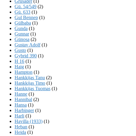
Grusader
(1)
Gü. 54/549
(2)
Gü. 633
(1)
Gul Bennep
(1)
Gülbaba
(1)
Gunda
(1)
Gunnar
(1)
Günosa
(2)
Gustav Adolf
(1)
Gusto
(1)
Gybrid 390
(1)
H 16
(1)
Haig
(1)
Hampton
(1)
Hankkijas Tanu
(2)
Hankkijas Timo
(1)
Hankkijas Tuomas
(1)
Hanne
(1)
Hannibal
(2)
Hansa
(1)
Harbinger
(1)
Harli
(1)
Havilla (1933)
(1)
Heban
(1)
Heida
(1)