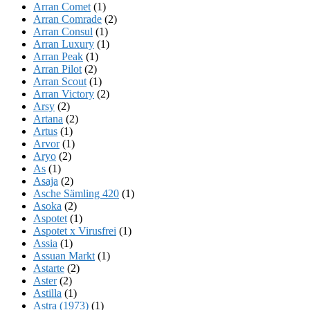
Arran Comet
(1)
Arran Comrade
(2)
Arran Consul
(1)
Arran Luxury
(1)
Arran Peak
(1)
Arran Pilot
(2)
Arran Scout
(1)
Arran Victory
(2)
Arsy
(2)
Artana
(2)
Artus
(1)
Arvor
(1)
Aryo
(2)
As
(1)
Asaja
(2)
Asche Sämling 420
(1)
Asoka
(2)
Aspotet
(1)
Aspotet x Virusfrei
(1)
Assia
(1)
Assuan Markt
(1)
Astarte
(2)
Aster
(2)
Astilla
(1)
Astra (1973)
(1)