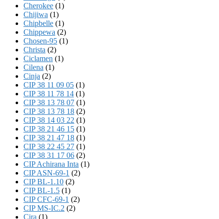
Cherokee
(1)
Chijiwa
(1)
Chipbelle
(1)
Chippewa
(2)
Chosen-95
(1)
Christa
(2)
Ciclamen
(1)
Cilena
(1)
Cinja
(2)
CIP 38 11 09 05
(1)
CIP 38 11 78 14
(1)
CIP 38 13 78 07
(1)
CIP 38 13 78 18
(2)
CIP 38 14 03 22
(1)
CIP 38 21 46 15
(1)
CIP 38 21 47 18
(1)
CIP 38 22 45 27
(1)
CIP 38 31 17 06
(2)
CIP Achirana Inta
(1)
CIP ASN-69-1
(2)
CIP BL-1.10
(2)
CIP BL-1.5
(1)
CIP CFC-69-1
(2)
CIP MS-IC.2
(2)
Cira
(1)