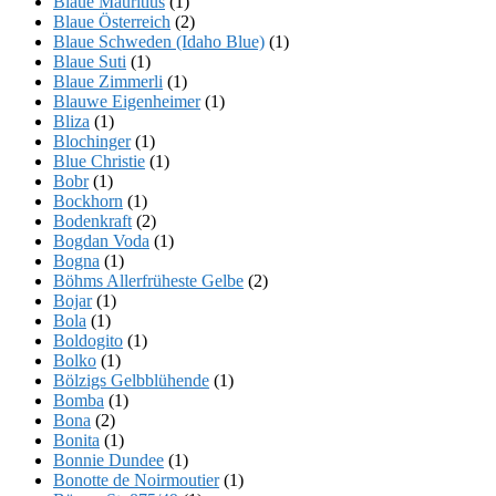
Blaue Mauritius
(1)
Blaue Österreich
(2)
Blaue Schweden (Idaho Blue)
(1)
Blaue Suti
(1)
Blaue Zimmerli
(1)
Blauwe Eigenheimer
(1)
Bliza
(1)
Blochinger
(1)
Blue Christie
(1)
Bobr
(1)
Bockhorn
(1)
Bodenkraft
(2)
Bogdan Voda
(1)
Bogna
(1)
Böhms Allerfrüheste Gelbe
(2)
Bojar
(1)
Bola
(1)
Boldogito
(1)
Bolko
(1)
Bölzigs Gelbblühende
(1)
Bomba
(1)
Bona
(2)
Bonita
(1)
Bonnie Dundee
(1)
Bonotte de Noirmoutier
(1)