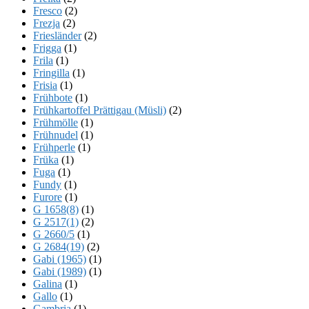
Fresco
(2)
Frezja
(2)
Friesländer
(2)
Frigga
(1)
Frila
(1)
Fringilla
(1)
Frisia
(1)
Frühbote
(1)
Frühkartoffel Prättigau (Müsli)
(2)
Frühmölle
(1)
Frühnudel
(1)
Frühperle
(1)
Früka
(1)
Fuga
(1)
Fundy
(1)
Furore
(1)
G 1658(8)
(1)
G 2517(1)
(2)
G 2660/5
(1)
G 2684(19)
(2)
Gabi (1965)
(1)
Gabi (1989)
(1)
Galina
(1)
Gallo
(1)
Gambria
(1)