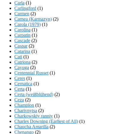
Carla
(1)
Carlingford
(1)
Carmen
(2)
Carnea (Karmazyn)
(2)
Carola (1979)
(1)
Carolina
(1)
Carpatin
(1)
Cascade
(2)
Caspar
(2)
Catarina
(1)
Cati
(1)
Catriona
(2)
Cayuga
(2)
Centennial Russet
(1)
Ceres
(1)
Cernatica
(1)
Certa
(1)
Certa (weißblühend)
(2)
Ceza
(2)
Champion
(1)
Charivnytsa
(2)
Charkowskiy ranniy
(1)
Charles Downing (Earliest of All)
(1)
Chaucha Amarilla
(2)
Chenango
(2)