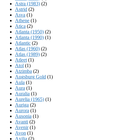
Astra (1983)
(2)
Astrid
(2)
Asva
(1)
Athene
(1)
Atica
(2)
Atlanta (1950)
(2)
Atlanta (1990)
(1)
Atlantic
(2)
Atlas (1960)
(2)
Atlas (1989)
(2)
Atleet
(1)
Atol
(1)
Atzimba
(2)
Augsburg Gold
(1)
Aula
(1)
Aura
(1)
Auralia
(1)
Aurelia (1965)
(1)
Auriga
(2)
Aurora
(1)
Ausonia
(1)
Avanti
(2)
Avenir
(1)
Avon
(1)
Axilia
(2)